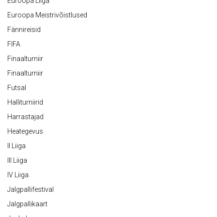
Euroopa Liiga
Euroopa Meistrivõistlused
Fännireisid
FIFA
Finaalturniir
Finaalturniir
Futsal
Halliturniirid
Harrastajad
Heategevus
II Liiga
III Liiga
IV Liiga
Jalgpallifestival
Jalgpallikaart