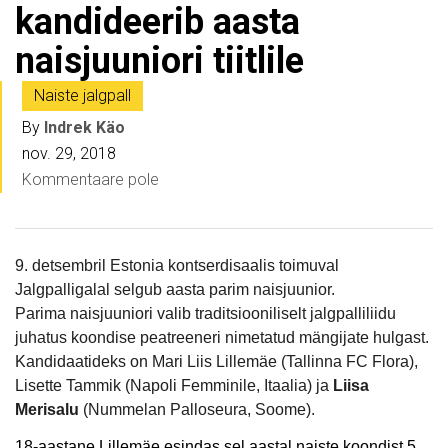
kandideerib aasta
naisjuuniori tiitlile
Naiste jalgpall
By
Indrek Käo
nov. 29, 2018
Kommentaare pole
9. detsembril Estonia kontserdisaalis toimuval
Jalgpalligalal selgub aasta parim naisjuunior.
Parima naisjuuniori valib traditsiooniliselt jalgpalliliidu
juhatus koondise peatreeneri nimetatud mängijate hulgast.
Kandidaatideks on Mari Liis Lillemäe (Tallinna FC Flora),
Lisette Tammik (Napoli Femminile, Itaalia) ja
Liisa
Merisalu
(Nummelan Palloseura, Soome).
18-aastane Lillemäe esindas sel aastal naiste koondist 5