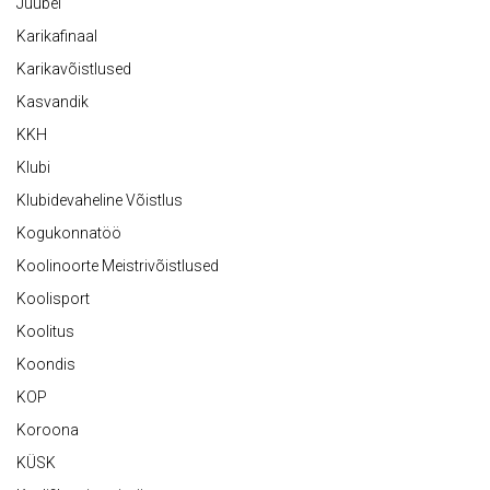
Juubel
Karikafinaal
Karikavõistlused
Kasvandik
KKH
Klubi
Klubidevaheline Võistlus
Kogukonnatöö
Koolinoorte Meistrivõistlused
Koolisport
Koolitus
Koondis
KOP
Koroona
KÜSK