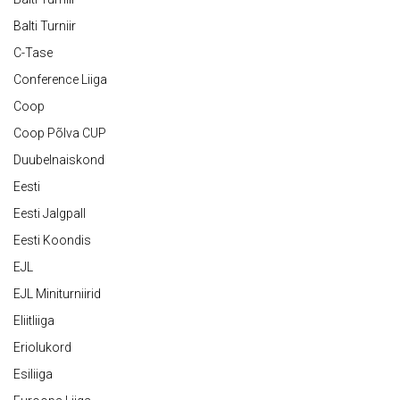
Balti Turniir
C-Tase
Conference Liiga
Coop
Coop Põlva CUP
Duubelnaiskond
Eesti
Eesti Jalgpall
Eesti Koondis
EJL
EJL Miniturniirid
Eliitliiga
Eriolukord
Esiliiga