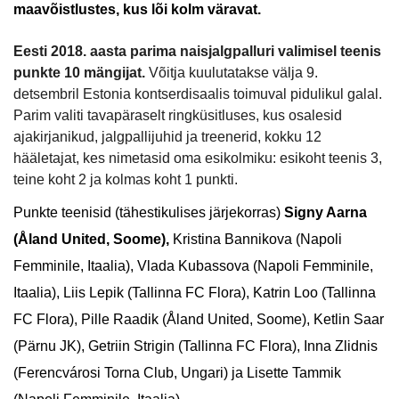
maavõistlustes, kus lõi kolm väravat.
Eesti 2018. aasta parima naisjalgpalluri valimisel teenis
punkte 10 mängijat.
Võitja kuulutatakse välja 9.
detsembril Estonia kontserdisaalis toimuval pidulikul galal.
Parim valiti tavapäraselt ringküsitluses, kus osalesid
ajakirjanikud, jalgpallijuhid ja treenerid, kokku 12
hääletajat, kes nimetasid oma esikolmiku: esikoht teenis 3,
teine koht 2 ja kolmas koht 1 punkti.
Punkte teenisid (tähestikulises järjekorras)
Signy Aarna
(Åland United, Soome),
Kristina Bannikova (Napoli
Femminile, Itaalia), Vlada Kubassova (Napoli Femminile,
Itaalia), Liis Lepik (Tallinna FC Flora), Katrin Loo (Tallinna
FC Flora), Pille Raadik (Åland United, Soome), Ketlin Saar
(Pärnu JK), Getriin Strigin (Tallinna FC Flora), Inna Zlidnis
(Ferencvárosi Torna Club, Ungari) ja Lisette Tammik