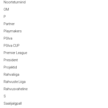
Noorteturniirid
OM
P
Partner
Playmakers
Põlva
Põlva CUP
Premier League
President
Projektid
Rahvaliiga
Rahvuste Liiga
Rahvusvaheline
S
Saalijalgpall