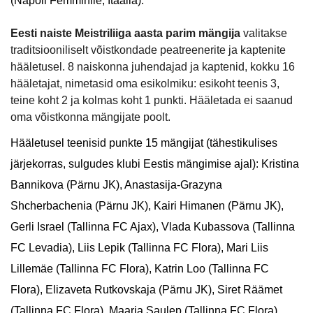
(Napoli Femminile, Itaalia).
Eesti naiste Meistriliiga aasta parim mängija
valitakse
traditsiooniliselt võistkondade peatreenerite ja kaptenite
hääletusel. 8 naiskonna juhendajad ja kaptenid, kokku 16
hääletajat, nimetasid oma esikolmiku: esikoht teenis 3,
teine koht 2 ja kolmas koht 1 punkti. Hääletada ei saanud
oma võistkonna mängijate poolt.
Hääletusel teenisid punkte 15 mängijat (tähestikulises
järjekorras, sulgudes klubi Eestis mängimise ajal): Kristina
Bannikova (Pärnu JK), Anastasija-Grazyna
Shcherbachenia (Pärnu JK), Kairi Himanen (Pärnu JK),
Gerli Israel (Tallinna FC Ajax), Vlada Kubassova (Tallinna
FC Levadia), Liis Lepik (Tallinna FC Flora), Mari Liis
Lillemäe (Tallinna FC Flora), Katrin Loo (Tallinna FC
Flora), Elizaveta Rutkovskaja (Pärnu JK), Siret Räämet
(Tallinna FC Flora), Maarja Saulep (Tallinna FC Flora),