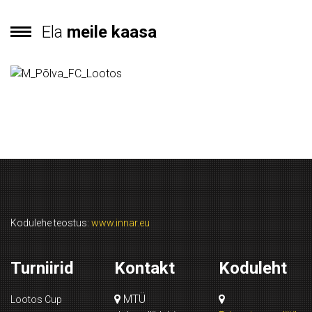
Ela
meile kaasa
Kodulehe teostus:
www.innar.eu
Turniirid
Kontakt
Koduleht
MTÜ
Lootos Cup