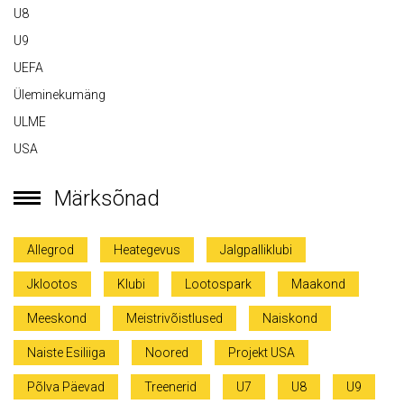
U8
U9
UEFA
Üleminekumäng
ULME
USA
Märksõnad
Allegrod
Heategevus
Jalgpalliklubi
Jklootos
Klubi
Lootospark
Maakond
Meeskond
Meistrivõistlused
Naiskond
Naiste Esiliiga
Noored
Projekt USA
Põlva Päevad
Treenerid
U7
U8
U9