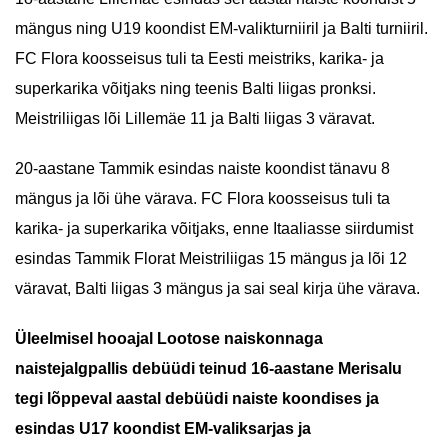
mängus ning U19 koondist EM-valikturniiril ja Balti turniiril.
FC Flora koosseisus tuli ta Eesti meistriks, karika- ja
superkarika võitjaks ning teenis Balti liigas pronksi.
Meistriliigas lõi Lillemäe 11 ja Balti liigas 3 väravat.
20-aastane Tammik esindas naiste koondist tänavu 8
mängus ja lõi ühe värava. FC Flora koosseisus tuli ta
karika- ja superkarika võitjaks, enne Itaaliasse siirdumist
esindas Tammik Florat Meistriliigas 15 mängus ja lõi 12
väravat, Balti liigas 3 mängus ja sai seal kirja ühe värava.
Üleelmisel hooajal Lootose naiskonnaga
naistejalgpallis debüüdi teinud 16-aastane Merisalu
tegi lõppeval aastal debüüdi naiste koondises ja
esindas U17 koondist EM-valiksarjas ja