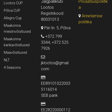
Jalgpalliklubi
Privaatsuspoliitik
Lootos CUP
Lootos
a
Põlva CUP
Registrikood:
Annetamise
Allegro Cup
80031013
poliitika
Maakonna
Piiri tn. 5, Põlva
meistrivõistlused
+372 799
Maakonna
3344, +372 525
karikavõistlused
7926
Maavõistlused
NLT
jklootos@gmail.
4 Seasons
com
EE89101022003
5116014
SEB pank
EE28220000112