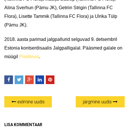
Alina Sverhun (Pärnu JK), Getriin Strigin (Tallinna FC
Flora), Lisette Tammik (Tallinna FC Flora) ja Ulrika Tülp
(Pärnu JK).
2018. aasta parimad jalgpallurid selguvad 9. detsembril
Estonia kontserdisaalis Jalgpalligalal. Pääsmed galale on
müügil
Piletilevis
.
eelmine uudis
järgmine uudis
LISA KOMMENTAAR