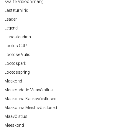
Kvalifikatsioonimäng
Lasteturniirid
Leader
Legend
Linnastaadion
Lootos CUP
Lootose Vutid
Lootospark
Lootosspring
Maakond
Maakondade Maavõistlus
Maakonna Karikavõistlused
Maakonna Meistrivõistlused
Maavõistlus
Meeskond