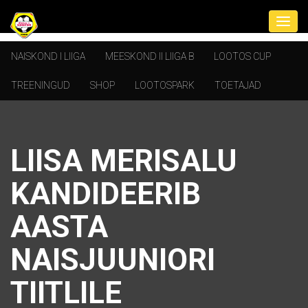
NAISKOND I LIIGA
MEESKOND II LIIGA B
LOOTOS CUP
TREENINGUD
SHOP
LOOTOSPARK
TOETAJAD
LIISA MERISALU
KANDIDEERIB
AASTA
NAISJUUNIORI
TIITLILE