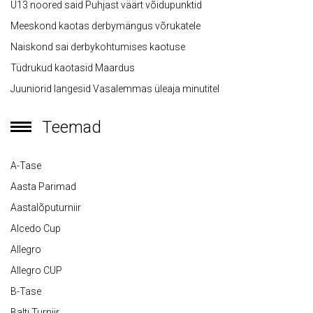
U13 noored said Puhjast väärt võidupunktid
Meeskond kaotas derbymängus võrukatele
Naiskond sai derbykohtumises kaotuse
Tüdrukud kaotasid Maardus
Juuniorid langesid Vasalemmas üleaja minutitel
Teemad
A-Tase
Aasta Parimad
Aastalõputurniir
Alcedo Cup
Allegro
Allegro CUP
B-Tase
Balti Turniir