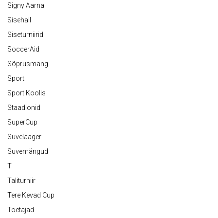
Signy Aarna
Sisehall
Siseturniirid
SoccerAid
Sõprusmäng
Sport
Sport Koolis
Staadionid
SuperCup
Suvelaager
Suvemängud
T
Taliturniir
Tere Kevad Cup
Toetajad