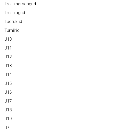
Treeningmängud
Treeningud
Tüdrukud
Turniirid
U10
U11
U12
U13
U14
U15
U16
U17
U18
U19
U7