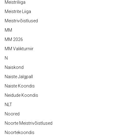
Meistriliiga
Meistrite Liiga
Meistrivõistlused
MM
MM 2026
MM Valikturniir
N
Naiskond
Naiste Jalgpall
Naiste Koondis
Neidude Koondis
NLT
Noored
Noorte Meistrivõistlused
Noortekoondis