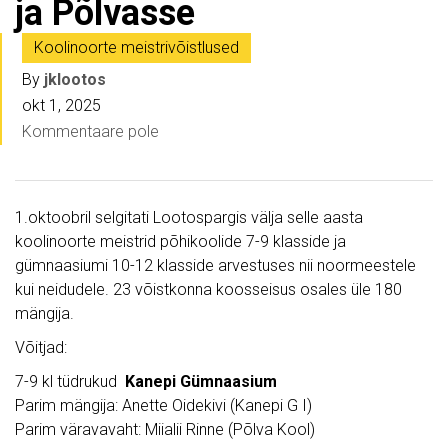
ja Põlvasse
Koolinoorte meistrivõistlused
By
jklootos
okt 1, 2025
Kommentaare pole
1.oktoobril selgitati Lootospargis välja selle aasta
koolinoorte meistrid põhikoolide 7-9 klasside ja
gümnaasiumi 10-12 klasside arvestuses nii noormeestele
kui neidudele. 23 võistkonna koosseisus osales üle 180
mängija.
Võitjad:
7-9 kl tüdrukud
Kanepi Gümnaasium
Parim mängija: Anette Oidekivi (Kanepi G I)
Parim väravavaht: Miialii Rinne (Põlva Kool)