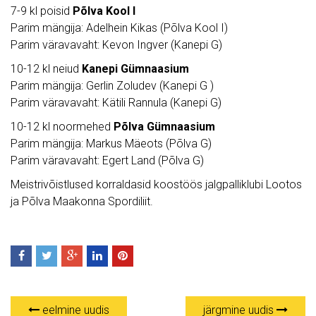
7-9 kl poisid
Põlva Kool I
Parim mängija: Adelhein Kikas (Põlva Kool I)
Parim väravavaht: Kevon Ingver (Kanepi G)
10-12 kl neiud
Kanepi Gümnaasium
Parim mängija: Gerlin Zoludev (Kanepi G )
Parim väravavaht: Kätili Rannula (Kanepi G)
10-12 kl noormehed
Põlva Gümnaasium
Parim mängija: Markus Mäeots (Põlva G)
Parim väravavaht: Egert Land (Põlva G)
Meistrivõistlused korraldasid koostöös jalgpalliklubi Lootos
ja Põlva Maakonna Spordiliit.
eelmine uudis
järgmine uudis