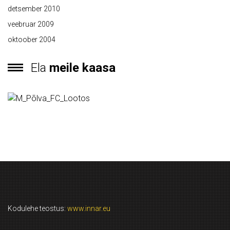
detsember 2010
veebruar 2009
oktoober 2004
Ela
meile kaasa
Kodulehe teostus:
www.innar.eu