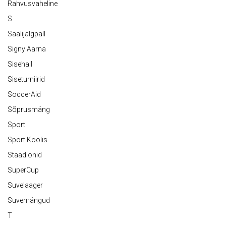
Rahvusvaheline
S
Saalijalgpall
Signy Aarna
Sisehall
Siseturniirid
SoccerAid
Sõprusmäng
Sport
Sport Koolis
Staadionid
SuperCup
Suvelaager
Suvemängud
T