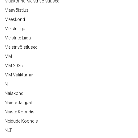
Maakonna Meistrivõistlused
Maavõistlus
Meeskond
Meistriliiga
Meistrite Liiga
Meistrivõistlused
MM
MM 2026
MM Valikturniir
N
Naiskond
Naiste Jalgpall
Naiste Koondis
Neidude Koondis
NLT