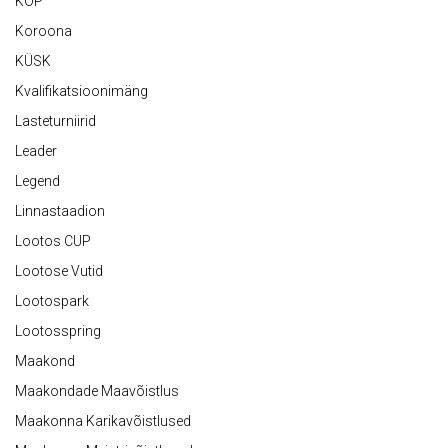
KOP
Koroona
KÜSK
Kvalifikatsioonimäng
Lasteturniirid
Leader
Legend
Linnastaadion
Lootos CUP
Lootose Vutid
Lootospark
Lootosspring
Maakond
Maakondade Maavõistlus
Maakonna Karikavõistlused