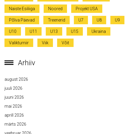
Naiste Esiliiga
Noored
Projekt USA
Põlva Päevad
Treenerid
U7
U8
U9
U10
U11
U13
U15
Ukraina
Valikturniir
Viik
Võit
Arhiiv
august 2026
juuli 2026
juuni 2026
mai 2026
aprill 2026
märts 2026
veebruar 2026