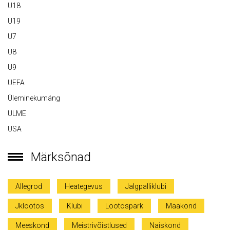
U18
U19
U7
U8
U9
UEFA
Üleminekumäng
ULME
USA
Märksõnad
Allegrod
Heategevus
Jalgpalliklubi
Jklootos
Klubi
Lootospark
Maakond
Meeskond
Meistrivõistlused
Naiskond