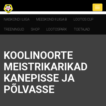
NAISKOND I LIIGA
MEESKOND II LIIGA B
LOOTOS CUP
TREENINGUD
SHOP
LOOTOSPARK
TOETAJAD
KOOLINOORTE
MEISTRIKARIKAD
KANEPISSE JA
PÕLVASSE