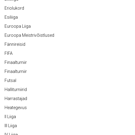
Eriolukord
Esiliiga
Euroopa Liiga
Euroopa Meistrivõistlused
Fännireisid
FIFA
Finaalturniir
Finaalturniir
Futsal
Halliturniirid
Harrastajad
Heategevus
II Liiga
III Liiga
IV Liiga