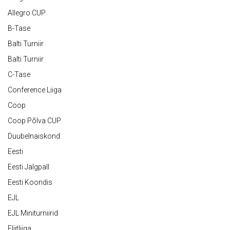
Allegro CUP
B-Tase
Balti Turniir
Balti Turniir
C-Tase
Conference Liiga
Coop
Coop Põlva CUP
Duubelnaiskond
Eesti
Eesti Jalgpall
Eesti Koondis
EJL
EJL Miniturniirid
Eliitliiga