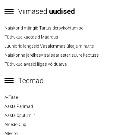
Viimased
uudised
Naiskond mängib Tartus derbykohtumise
Tüdrukud kaotasid Maardus
Juuniorid langesid Vasalemmas üleaja minutitel
Naiskonna järelkasv sai saarlastelt suure kaotuse
Tüdrukud avasid liigas võiduarve
Teemad
A-Tase
Aasta Parimad
Aastalõputurniir
Alcedo Cup
Allegro