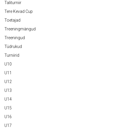
Taliturniir
Tere Kevad Cup
Toetajad
Treeningmängud
Treeningud
Tüdrukud
Turniirid
U10
U11
U12
U13
U14
U15
U16
U17