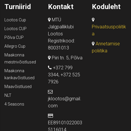
Turniirid
Kontakt
Koduleht
MTÜ
Lootos Cup
Jalgpalliklubi
Privaatsuspoliitik
Lootos CUP
Lootos
a
Põlva CUP
Registrikood:
Annetamise
Allegro Cup
80031013
poliitika
Maakonna
Piiri tn. 5, Põlva
meistrivõistlused
+372 799
Maakonna
3344, +372 525
karikavõistlused
7926
Maavõistlused
NLT
jklootos@gmail.
4 Seasons
com
EE89101022003
5116014