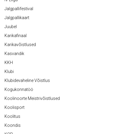
Jalgpallifestival
Jalgpallikaart
Juubel
Karikafinaal
Karikavõistlused
Kasvandik
KKH
Klubi
Klubidevaheline Võistlus
Kogukonnatöö
Koolinoorte Meistrivõistlused
Koolisport
Koolitus
Koondis