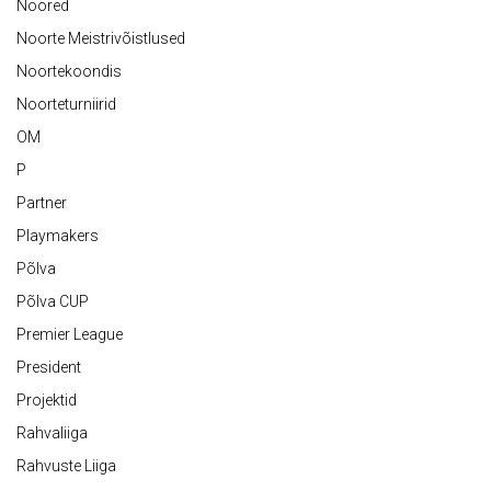
Noored
Noorte Meistrivõistlused
Noortekoondis
Noorteturniirid
OM
P
Partner
Playmakers
Põlva
Põlva CUP
Premier League
President
Projektid
Rahvaliiga
Rahvuste Liiga