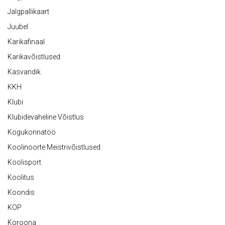
Jalgpallikaart
Juubel
Karikafinaal
Karikavõistlused
Kasvandik
KKH
Klubi
Klubidevaheline Võistlus
Kogukonnatöö
Koolinoorte Meistrivõistlused
Koolisport
Koolitus
Koondis
KOP
Koroona