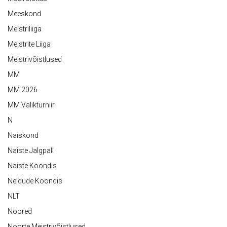
Meeskond
Meistriliiga
Meistrite Liiga
Meistrivõistlused
MM
MM 2026
MM Valikturniir
N
Naiskond
Naiste Jalgpall
Naiste Koondis
Neidude Koondis
NLT
Noored
Noorte Meistrivõistlused