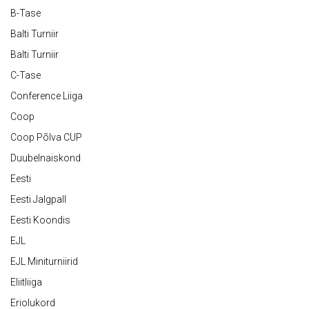
B-Tase
Balti Turniir
Balti Turniir
C-Tase
Conference Liiga
Coop
Coop Põlva CUP
Duubelnaiskond
Eesti
Eesti Jalgpall
Eesti Koondis
EJL
EJL Miniturniirid
Eliitliiga
Eriolukord