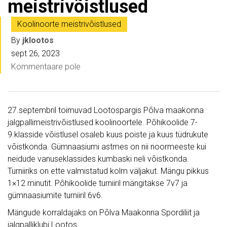
meistrivõistlused
Koolinoorte meistrivõistlused
By
jklootos
sept 26, 2023
Kommentaare pole
27.septembril toimuvad Lootospargis Põlva maakonna
jalgpallimeistrivõistlused koolinoortele. Põhikoolide 7-
9.klasside võistlusel osaleb kuus poiste ja kuus tüdrukute
võistkonda. Gümnaasiumi astmes on nii noormeeste kui
neidude vanuseklassides kumbaski neli võistkonda.
Turniiriks on ette valmistatud kolm väljakut. Mängu pikkus
1×12 minutit. Põhikoolide turniiril mängitakse 7v7 ja
gümnaasiumite turniiril 6v6.
Mängude korraldajaks on Põlva Maakonna Spordiliit ja
jalgpalliklubi Lootos.