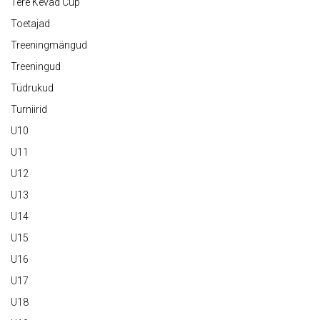
Tere Kevad Cup
Toetajad
Treeningmängud
Treeningud
Tüdrukud
Turniirid
U10
U11
U12
U13
U14
U15
U16
U17
U18