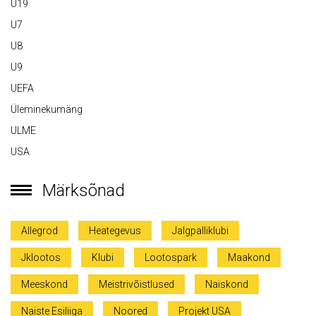
U19
U7
U8
U9
UEFA
Üleminekumäng
ULME
USA
Märksõnad
Allegrod
Heategevus
Jalgpalliklubi
Jklootos
Klubi
Lootospark
Maakond
Meeskond
Meistrivõistlused
Naiskond
Naiste Esiliiga
Noored
Projekt USA