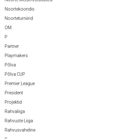
Noortekoondis
Noorteturniirid
OM
P
Partner
Playmakers
Põlva
Põlva CUP
Premier League
President
Projektid
Rahvaliiga
Rahvuste Liiga
Rahvusvaheline