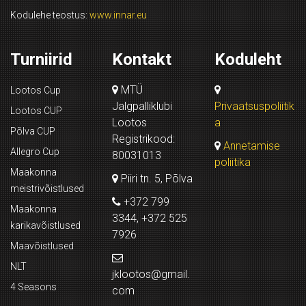
Kodulehe teostus:
www.innar.eu
Turniirid
Kontakt
Koduleht
MTÜ
Lootos Cup
Jalgpalliklubi
Privaatsuspoliitik
Lootos CUP
Lootos
a
Põlva CUP
Registrikood:
Annetamise
Allegro Cup
80031013
poliitika
Maakonna
Piiri tn. 5, Põlva
meistrivõistlused
+372 799
Maakonna
3344, +372 525
karikavõistlused
7926
Maavõistlused
NLT
jklootos@gmail.
4 Seasons
com