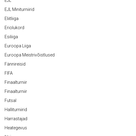
EJL
EJL Miniturniirid
Eliitliiga
Eriolukord
Esiliiga
Euroopa Liiga
Euroopa Meistrivõistlused
Fännireisid
FIFA
Finaalturniir
Finaalturniir
Futsal
Halliturniirid
Harrastajad
Heategevus