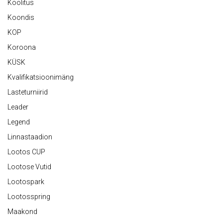
Koolitus
Koondis
KOP
Koroona
KÜSK
Kvalifikatsioonimäng
Lasteturniirid
Leader
Legend
Linnastaadion
Lootos CUP
Lootose Vutid
Lootospark
Lootosspring
Maakond