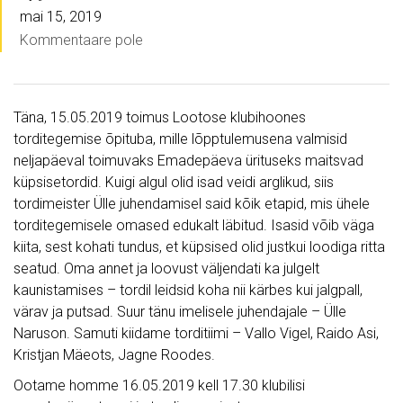
mai 15, 2019
Kommentaare pole
Täna, 15.05.2019 toimus Lootose klubihoones
torditegemise õpituba, mille lõpptulemusena valmisid
neljapäeval toimuvaks Emadepäeva ürituseks maitsvad
küpsisetordid. Kuigi algul olid isad veidi arglikud, siis
tordimeister Ülle juhendamisel said kõik etapid, mis ühele
torditegemisele omased edukalt läbitud. Isasid võib väga
kiita, sest kohati tundus, et küpsised olid justkui loodiga ritta
seatud. Oma annet ja loovust väljendati ka julgelt
kaunistamises – tordil leidsid koha nii kärbes kui jalgpall,
värav ja putsad. Suur tänu imelisele juhendajale – Ülle
Naruson. Samuti kiidame torditiimi – Vallo Vigel, Raido Asi,
Kristjan Mäeots, Jagne Roodes.
Ootame homme 16.05.2019 kell 17.30 klubilisi