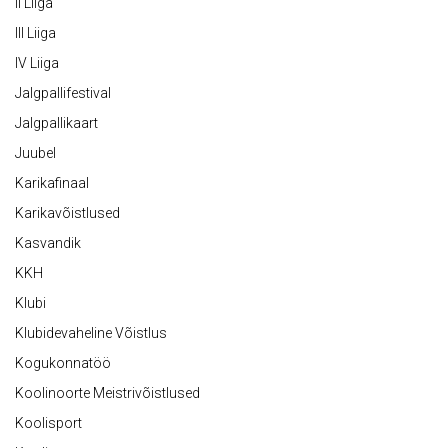
II Liiga
III Liiga
IV Liiga
Jalgpallifestival
Jalgpallikaart
Juubel
Karikafinaal
Karikavõistlused
Kasvandik
KKH
Klubi
Klubidevaheline Võistlus
Kogukonnatöö
Koolinoorte Meistrivõistlused
Koolisport