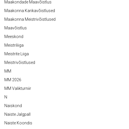
Maakondade Maavõistlus
Maakonna Karikavõistlused
Maakonna Meistrivõistlused
Maavõistlus
Meeskond
Meistriliiga
Meistrite Liiga
Meistrivõistlused
MM
MM 2026
MM Valikturniir
N
Naiskond
Naiste Jalgpall
Naiste Koondis