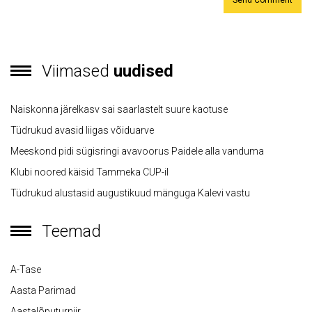
Viimased
uudised
Naiskonna järelkasv sai saarlastelt suure kaotuse
Tüdrukud avasid liigas võiduarve
Meeskond pidi sügisringi avavoorus Paidele alla vanduma
Klubi noored käisid Tammeka CUP-il
Tüdrukud alustasid augustikuud mänguga Kalevi vastu
Teemad
A-Tase
Aasta Parimad
Aastalõputurniir