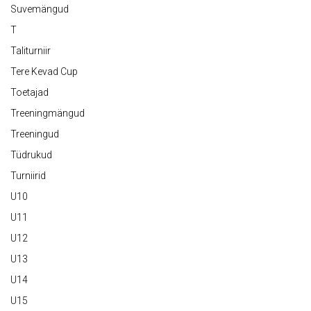
Suvemängud
T
Taliturniir
Tere Kevad Cup
Toetajad
Treeningmängud
Treeningud
Tüdrukud
Turniirid
U10
U11
U12
U13
U14
U15