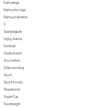
Rahvaliiga
Rahvuste Liiga
Rahvusvaheline
S
Saalijalgpall
Signy Aarna
Sisehall
Siseturniirid
SoccerAid
Sõprusmäng
Sport
Sport Koolis
Staadionid
SuperCup
Suvelaager