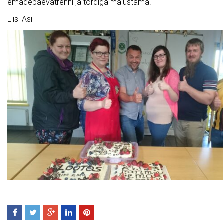
emadepäevatrenni ja tordiga maiustama.
Liisi Asi