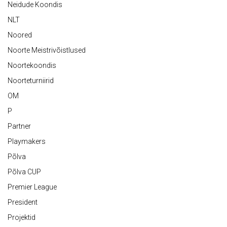
Neidude Koondis
NLT
Noored
Noorte Meistrivõistlused
Noortekoondis
Noorteturniirid
OM
P
Partner
Playmakers
Põlva
Põlva CUP
Premier League
President
Projektid