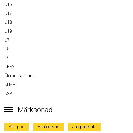
U16
U17
U18
U19
U7
U8
U9
UEFA
Üleminekumäng
ULME
USA
Märksõnad
Allegrod
Heategevus
Jalgpalliklubi