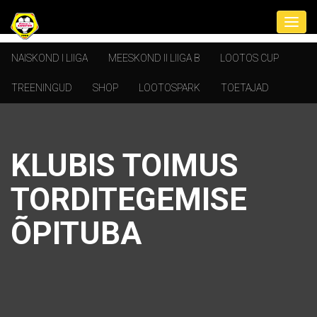
NAISKOND I LIIGA
MEESKOND II LIIGA B
LOOTOS CUP
TREENINGUD
SHOP
LOOTOSPARK
TOETAJAD
KLUBIS TOIMUS
TORDITEGEMISE
ÕPITUBA