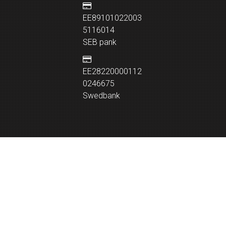
EE89101022003
5116014
SEB pank
EE28220000112
0246675
Swedbank