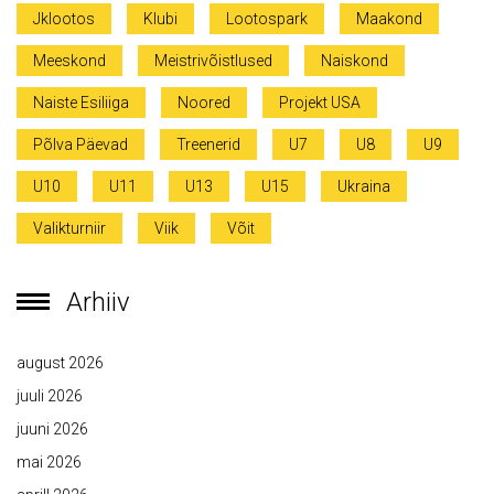
Jklootos
Klubi
Lootospark
Maakond
Meeskond
Meistrivõistlused
Naiskond
Naiste Esiliiga
Noored
Projekt USA
Põlva Päevad
Treenerid
U7
U8
U9
U10
U11
U13
U15
Ukraina
Valikturniir
Viik
Võit
Arhiiv
august 2026
juuli 2026
juuni 2026
mai 2026