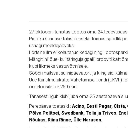
27.oktoobril tähistas Lootos oma 24.tegevusaasta 
Piduliku sünduse tähistamiseks toimus sportlik p
üsnagi meeldejäävaks.
Lörtsine ilm ei kohutanud kedagi ning Lootosparki
Mängiti nii õue- kui täringujalgpalli, prooviti kätt 
klubi liikmeks vastuvõtmisele.
Söödi maitsvat sünnipäevatorti ja kringleid, külma
Uue Kunstmurukatte Vahetamise Fondi (UKVF) fon
õnneloosile üle 250 eur !
Tänasest liigub klubi juba oma 25.aastapäeva suu
Perepäeva toetasid :
Acino, Eesti Pagar, Cista,
Põlva Politsei, Swedbank, Telia ja Trives. Eneli 
Nõukas, Riina Rinne, Ülle Naruson.