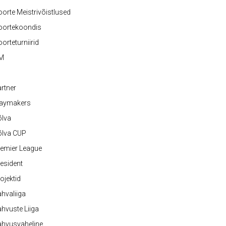
orte Meistrivõistlused
oortekoondis
orteturniirid
M
rtner
laymakers
õlva
õlva CUP
emier League
esident
ojektid
hvaliiga
hvuste Liiga
ahvusvaheline