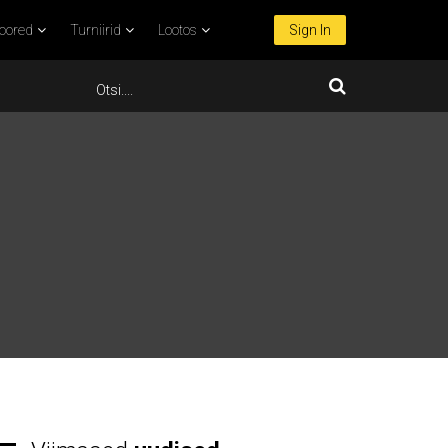
oored
Turniirid
Lootos
Sign In