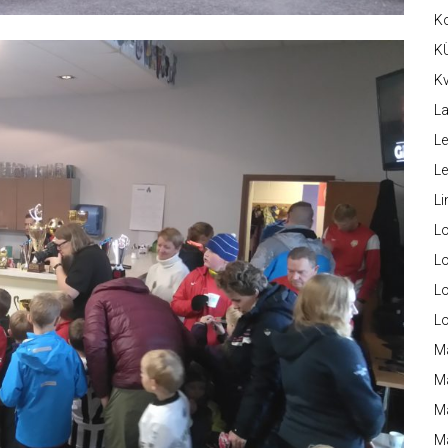
K
K
Kv
La
Le
L
Li
L
Lo
L
L
M
M
M
Ma