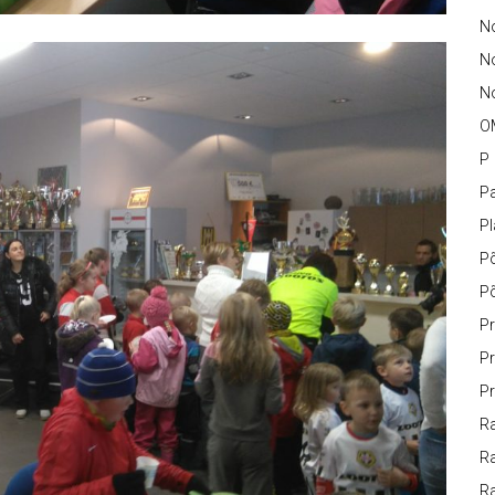
No
N
No
O
P
Pa
P
P
P
Pr
Pr
Pr
Ra
Ra
R