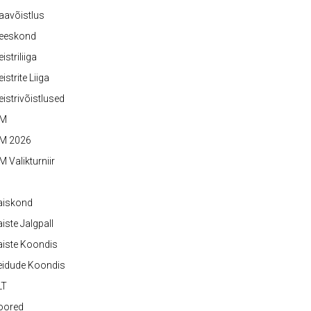
aavõistlus
eeskond
istriliiga
istrite Liiga
istrivõistlused
M
M 2026
 Valikturniir
aiskond
iste Jalgpall
iste Koondis
eidude Koondis
LT
oored