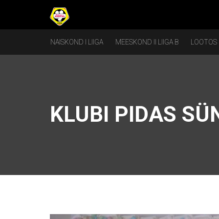
NAISKOND I LIIGA
MEESKOND II LIIGA B
LOOTOS
KLUBI PIDAS SÜ