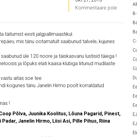
Al
Kommentaare pole
B
Ba
Ba
täitumist eesti jalgpallimaastikul.
erepäev, mis tänu ootamatult saabunud talvele, kujunes
C
Co
 saabunud üle 120 noore ja täiskasvanu lustisid täiega !
C
õnneloosis ja lõpuks elati kaasa klubiga liitunud mudilaste
C
 vastu aitas soe tee.
D
di kogunes tänu Janelin Hirmo poolt korraldatud
Ee
Ee
nas !
Ee
 Coop Põlva, Juunika Koolitus, Lõuna Pagarid, Pinest,
E
Padar, Janelin Hirmo, Liisi Asi, Pille Pihus, Riina
EJ
Eli