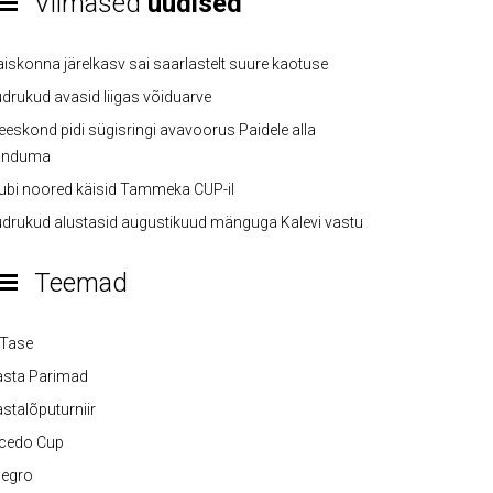
Viimased
uudised
iskonna järelkasv sai saarlastelt suure kaotuse
drukud avasid liigas võiduarve
eskond pidi sügisringi avavoorus Paidele alla
anduma
ubi noored käisid Tammeka CUP-il
drukud alustasid augustikuud mänguga Kalevi vastu
Teemad
-Tase
asta Parimad
stalõputurniir
lcedo Cup
legro