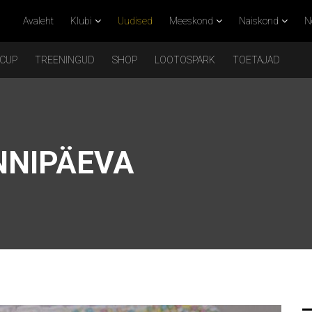
Avaleht
Klubi
Uudised
Meeskond
Naiskond
N
 CUP
TREENINGUD
SHOP
LOOTOSPARK
TOETAJAD
NNIPÄEVA