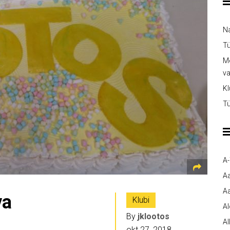
Na
Tü
Me
v
Kl
Tü
A
A
Aa
va
Klubi
A
By
jklootos
Al
okt 27, 2018