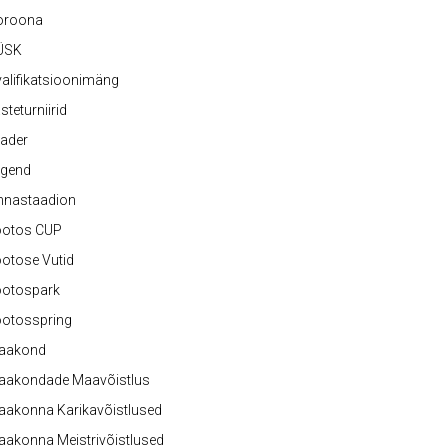
oroona
ÜSK
alifikatsioonimäng
steturniirid
ader
egend
nnastaadion
ootos CUP
otose Vutid
ootospark
ootosspring
aakond
aakondade Maavõistlus
aakonna Karikavõistlused
akonna Meistrivõistlused