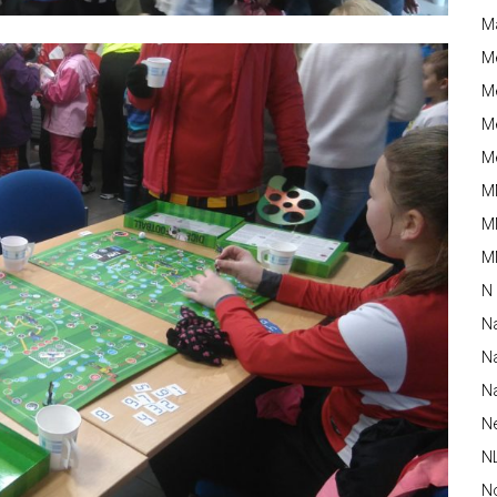
M
M
Me
Me
Me
M
M
MM
N
N
Na
Na
N
N
N