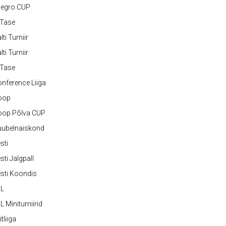
legro CUP
-Tase
lti Turniir
lti Turniir
-Tase
nference Liiga
oop
oop Põlva CUP
uubelnaiskond
sti
sti Jalgpall
sti Koondis
JL
L Miniturniirid
itliiga