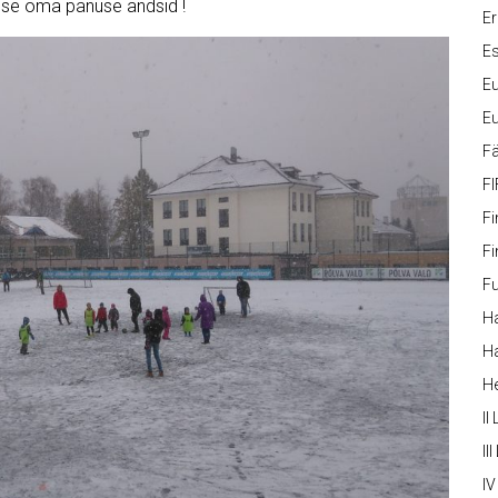
sse oma panuse andsid !
Er
Es
Eu
Eu
Fä
FI
Fi
Fi
Fu
Ha
Ha
H
II
III
IV