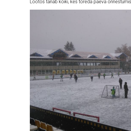
Lootos tänab kõiki, kes toreda päeva õnnestumi