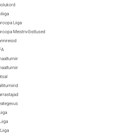
iolukord
iliiga
roopa Liiga
roopa Meistrivõistlused
nnireisid
FA
naalturniir
naalturniir
tsal
lliturniirid
rrastajad
eategevus
 Liiga
 Liiga
 Liiga