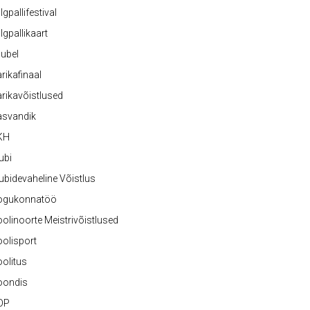
lgpallifestival
lgpallikaart
ubel
rikafinaal
rikavõistlused
asvandik
KH
ubi
ubidevaheline Võistlus
ogukonnatöö
olinoorte Meistrivõistlused
olisport
olitus
oondis
OP