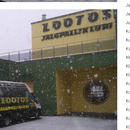
Ja
Ja
Ju
Ka
Ka
K
K
Kl
Kl
K
Ko
Ko
Ko
K
K