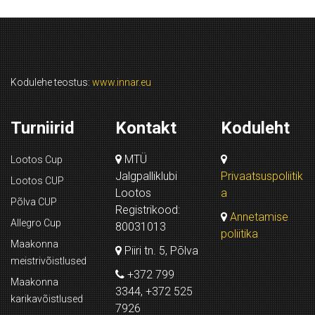
Kodulehe teostus:
www.innar.eu
Turniirid
Kontakt
Koduleht
MTÜ
Lootos Cup
Jalgpalliklubi
Privaatsuspoliitik
Lootos CUP
Lootos
a
Põlva CUP
Registrikood:
Annetamise
Allegro Cup
80031013
poliitika
Maakonna
Piiri tn. 5, Põlva
meistrivõistlused
+372 799
Maakonna
3344, +372 525
karikavõistlused
7926