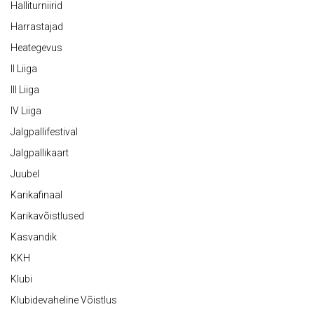
Halliturniirid
Harrastajad
Heategevus
II Liiga
III Liiga
IV Liiga
Jalgpallifestival
Jalgpallikaart
Juubel
Karikafinaal
Karikavõistlused
Kasvandik
KKH
Klubi
Klubidevaheline Võistlus