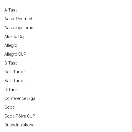
A-Tase
Aasta Parimad
Aastalõputurniir
Alcedo Cup
Allegro
Allegro CUP
B-Tase
Balti Turniir
Balti Turniir
C-Tase
Conference Liiga
Coop
Coop Põlva CUP
Duubelnaiskond