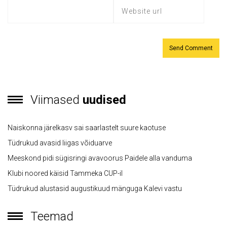
Viimased
uudised
Naiskonna järelkasv sai saarlastelt suure kaotuse
Tüdrukud avasid liigas võiduarve
Meeskond pidi sügisringi avavoorus Paidele alla vanduma
Klubi noored käisid Tammeka CUP-il
Tüdrukud alustasid augustikuud mänguga Kalevi vastu
Teemad