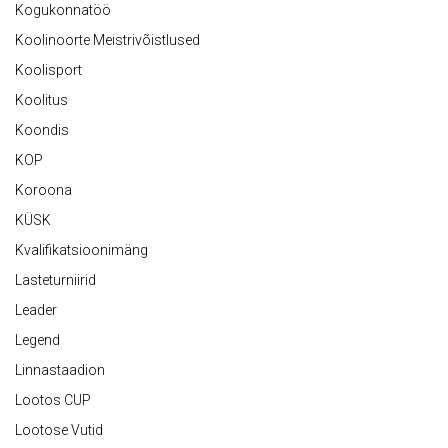
Kogukonnatöö
Koolinoorte Meistrivõistlused
Koolisport
Koolitus
Koondis
KOP
Koroona
KÜSK
Kvalifikatsioonimäng
Lasteturniirid
Leader
Legend
Linnastaadion
Lootos CUP
Lootose Vutid