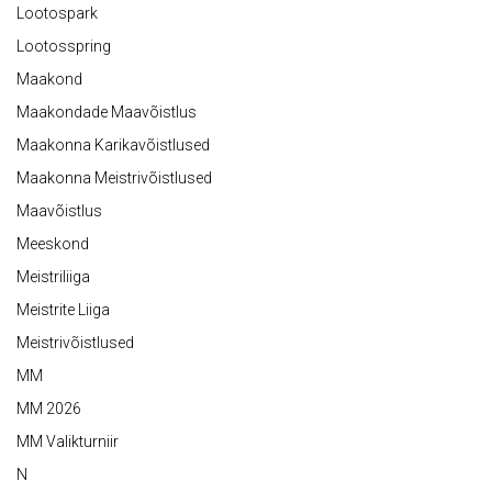
Lootospark
Lootosspring
Maakond
Maakondade Maavõistlus
Maakonna Karikavõistlused
Maakonna Meistrivõistlused
Maavõistlus
Meeskond
Meistriliiga
Meistrite Liiga
Meistrivõistlused
MM
MM 2026
MM Valikturniir
N