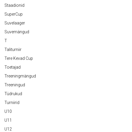
Staadionid
SuperCup
Suvelaager
Suvemängud
T
Taliturniir
Tere Kevad Cup
Toetajad
Treeningmängud
Treeningud
Tüdrukud
Turniirid
U10
U11
U12