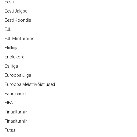
Eesti
Eesti Jalgpall
Eesti Koondis
EJL
EJL Miniturniirid
Eliitliiga
Eriolukord
Esiliiga
Euroopa Liiga
Euroopa Meistrivõistlused
Fännireisid
FIFA
Finaalturniir
Finaalturniir
Futsal