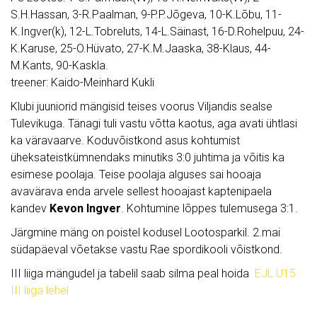
S.H.Hassan, 3-R.Paalman, 9-P.P.Jõgeva, 10-K.Lõbu, 11-
K.Ingver(k), 12-L.Tobreluts, 14-L.Säinast, 16-D.Rohelpuu, 24-
K.Karuse, 25-O.Hüvato, 27-K.M.Jaaska, 38-Klaus, 44-
M.Kants, 90-Kaskla.
treener: Kaido-Meinhard Kukli
Klubi juuniorid mängisid teises voorus Viljandis sealse
Tulevikuga. Tänagi tuli vastu võtta kaotus, aga avati ühtlasi
ka väravaarve. Koduvõistkond asus kohtumist
üheksateistkümnendaks minutiks 3:0 juhtima ja võitis ka
esimese poolaja. Teise poolaja alguses sai hooaja
avavärava enda arvele sellest hooajast kaptenipaela
kandev
Kevon Ingver
. Kohtumine lõppes tulemusega 3:1.
Järgmine mäng on poistel kodusel Lootosparkil. 2.mai
südapäeval võetakse vastu Rae spordikooli võistkond.
III liiga mängudel ja tabelil saab silma peal hoida
EJL U15
III liiga lehel
…