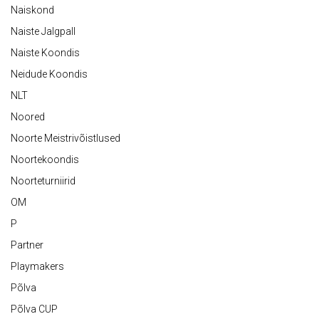
Naiskond
Naiste Jalgpall
Naiste Koondis
Neidude Koondis
NLT
Noored
Noorte Meistrivõistlused
Noortekoondis
Noorteturniirid
OM
P
Partner
Playmakers
Põlva
Põlva CUP