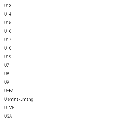
U13
U14
U15
U16
U17
U18
U19
U7
U8
U9
UEFA
Üleminekumäng
ULME
USA