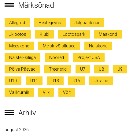
Märksõnad
Allegrod
Heategevus
Jalgpalliklubi
Jklootos
Klubi
Lootospark
Maakond
Meeskond
Meistrivõistlused
Naiskond
Naiste Esiliiga
Noored
Projekt USA
Põlva Päevad
Treenerid
U7
U8
U9
U10
U11
U13
U15
Ukraina
Valikturniir
Viik
Võit
Arhiiv
august 2026