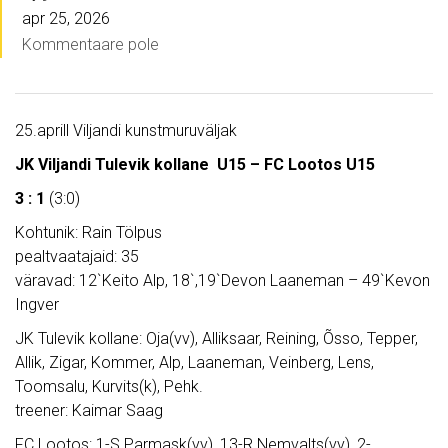
apr 25, 2026
Kommentaare pole
25.aprill Viljandi kunstmuruväljak
JK Viljandi Tulevik kollane U15 – FC Lootos U15
3 : 1
(3:0)
Kohtunik: Rain Tölpus
pealtvaatajaid: 35
väravad: 12`Keito Alp, 18`,19`Devon Laaneman – 49`Kevon
Ingver
JK Tulevik kollane: Oja(vv), Alliksaar, Reining, Õsso, Tepper,
Allik, Zigar, Kommer, Alp, Laaneman, Veinberg, Lens,
Toomsalu, Kurvits(k), Pehk.
treener: Kaimar Saag
FC Lootos: 1-S.Parmask(vv), 13-R.Nemvalts(vv), 2-