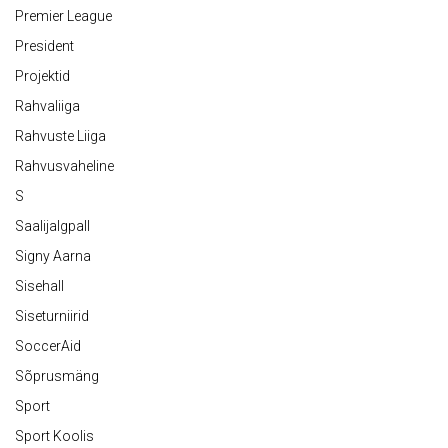
Premier League
President
Projektid
Rahvaliiga
Rahvuste Liiga
Rahvusvaheline
S
Saalijalgpall
Signy Aarna
Sisehall
Siseturniirid
SoccerAid
Sõprusmäng
Sport
Sport Koolis