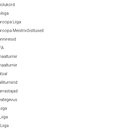
iolukord
iliiga
roopa Liiga
roopa Meistrivõistlused
nnireisid
FA
naalturniir
naalturniir
tsal
lliturniirid
rrastajad
eategevus
 Liiga
 Liiga
 Liiga