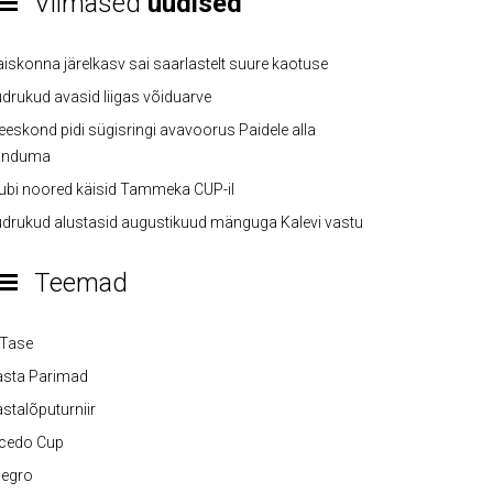
Viimased
uudised
iskonna järelkasv sai saarlastelt suure kaotuse
drukud avasid liigas võiduarve
eskond pidi sügisringi avavoorus Paidele alla
anduma
ubi noored käisid Tammeka CUP-il
drukud alustasid augustikuud mänguga Kalevi vastu
Teemad
-Tase
asta Parimad
stalõputurniir
lcedo Cup
legro