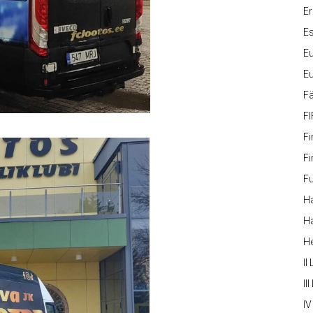
Er
Es
Eu
Eu
Fä
FI
Fi
Fi
Fu
Ha
Ha
H
II
III
IV