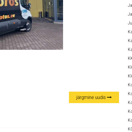
Ja
Ja
Ju
Ka
Ka
K
K
Kl
Kl
K
Ko
järgmine uudis
Ko
Ko
K
K