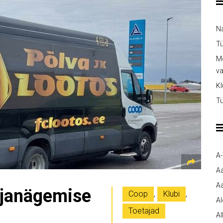
Na
Tü
Me
v
Kl
Tü
A
A
Aa
äljanägemise
Coop
,
Klubi
,
A
Toetajad
Al