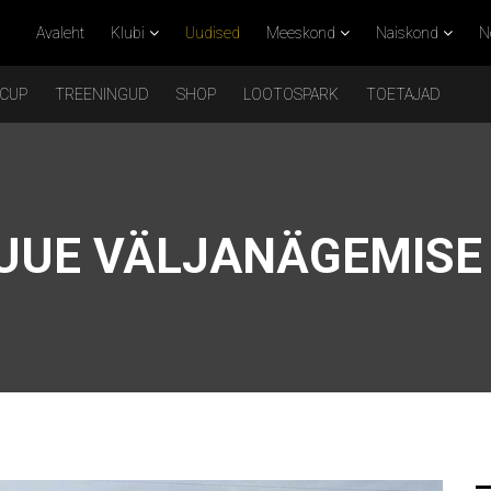
Avaleht
Klubi
Uudised
Meeskond
Naiskond
N
 CUP
TREENINGUD
SHOP
LOOTOSPARK
TOETAJAD
 UUE VÄLJANÄGEMISE