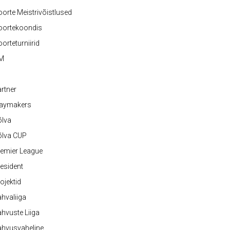
orte Meistrivõistlused
oortekoondis
orteturniirid
M
rtner
laymakers
õlva
õlva CUP
emier League
esident
ojektid
hvaliiga
hvuste Liiga
ahvusvaheline