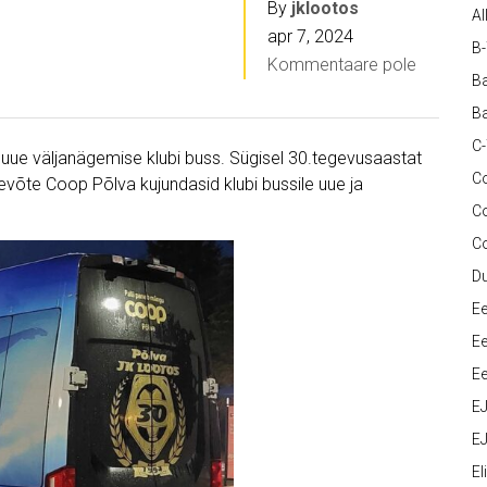
By
jklootos
Al
apr 7, 2024
B
Kommentaare pole
Ba
Ba
C
i uue väljanägemise klubi buss. Sügisel 30.tegevusaastat
Co
võte Coop Põlva kujundasid klubi bussile uue ja
C
C
D
Ee
Ee
Ee
E
EJ
Eli