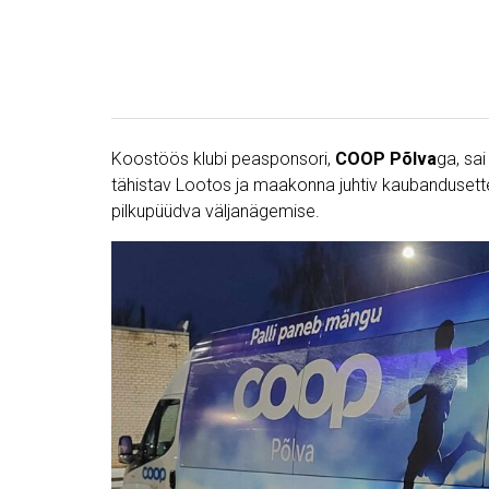
Koostöös klubi peasponsori,
COOP Põlva
ga, sa
tähistav Lootos ja maakonna juhtiv kaubandusette
pilkupüüdva väljanägemise.