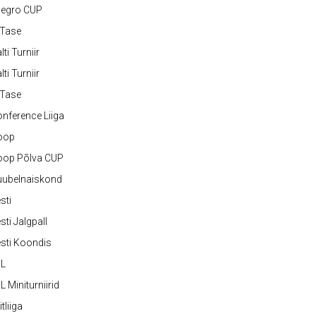
legro CUP
-Tase
lti Turniir
lti Turniir
-Tase
nference Liiga
oop
oop Põlva CUP
uubelnaiskond
sti
sti Jalgpall
sti Koondis
JL
L Miniturniirid
itliiga