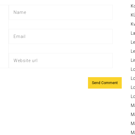
K
K
Kv
La
Le
L
Li
L
Lo
L
L
M
M
M
Ma