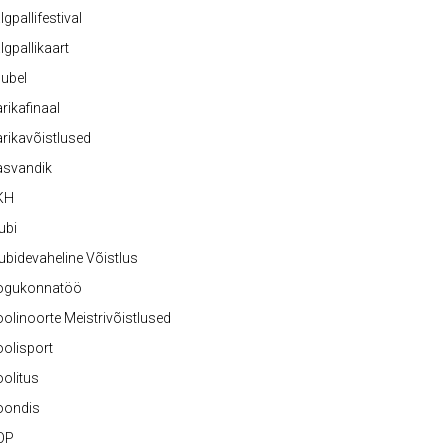
lgpallifestival
lgpallikaart
ubel
rikafinaal
rikavõistlused
asvandik
KH
ubi
ubidevaheline Võistlus
ogukonnatöö
olinoorte Meistrivõistlused
olisport
olitus
oondis
OP