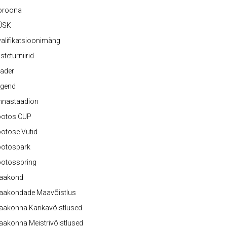
oroona
ÜSK
alifikatsioonimäng
steturniirid
ader
egend
nnastaadion
ootos CUP
otose Vutid
ootospark
ootosspring
aakond
aakondade Maavõistlus
aakonna Karikavõistlused
akonna Meistrivõistlused