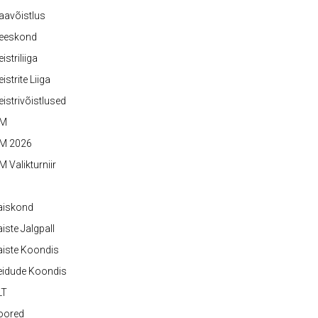
aavõistlus
eeskond
istriliiga
istrite Liiga
istrivõistlused
M
M 2026
 Valikturniir
aiskond
iste Jalgpall
iste Koondis
eidude Koondis
LT
oored