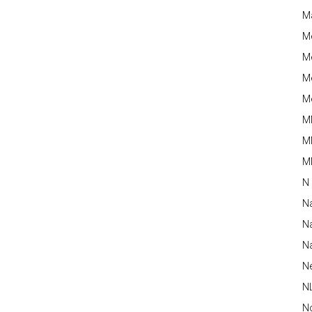
M
M
Me
Me
Me
M
M
MM
N
N
Na
Na
N
N
N