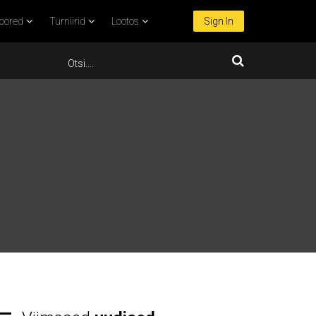
oored
Turniirid
Lootos
Sign In