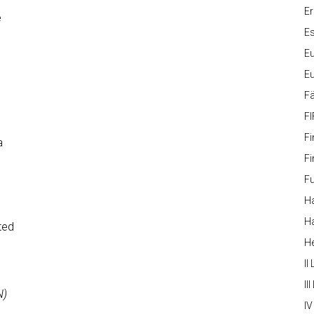
Er
e
Es
Eu
Eu
Fä
FI
Fi
a
Fi
Fu
Ha
Ha
ted
H
II
III
N)
IV