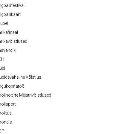
lgpallifestival
lgpallikaart
ubel
rikafinaal
rikavõistlused
asvandik
KH
ubi
ubidevaheline Võistlus
ogukonnatöö
olinoorte Meistrivõistlused
olisport
olitus
oondis
OP