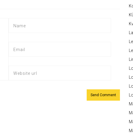
K
K
Kv
La
Le
L
Li
L
Lo
L
L
M
M
M
Ma