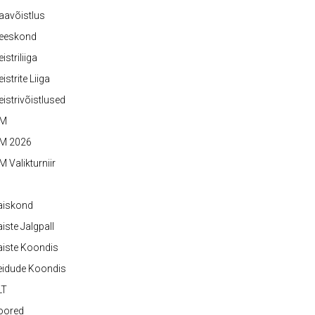
aavõistlus
eeskond
istriliiga
istrite Liiga
istrivõistlused
M
M 2026
 Valikturniir
aiskond
iste Jalgpall
iste Koondis
eidude Koondis
LT
oored