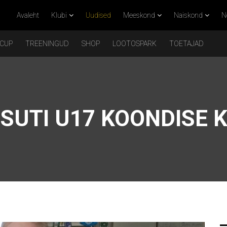
Avaleht
Klubi
Uudised
Meeskond
Naiskond
N
 CUP
TREENINGUD
SHOP
LOOTOSPARK
TOETAJAD
TSUTI U17 KOONDISE