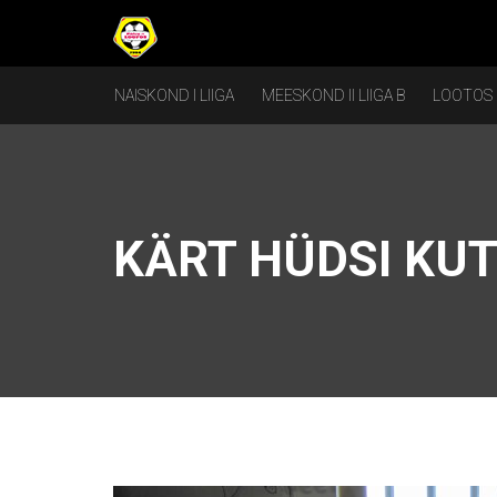
NAISKOND I LIIGA
MEESKOND II LIIGA B
LOOTOS
KÄRT HÜDSI KU