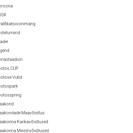
oroona
ÜSK
alifikatsioonimäng
steturniirid
ader
egend
nnastaadion
ootos CUP
otose Vutid
ootospark
ootosspring
aakond
aakondade Maavõistlus
aakonna Karikavõistlused
akonna Meistrivõistlused