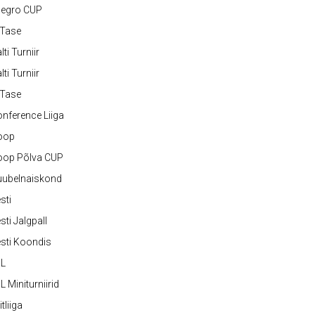
legro CUP
-Tase
lti Turniir
lti Turniir
-Tase
nference Liiga
oop
oop Põlva CUP
uubelnaiskond
sti
sti Jalgpall
sti Koondis
JL
L Miniturniirid
itliiga