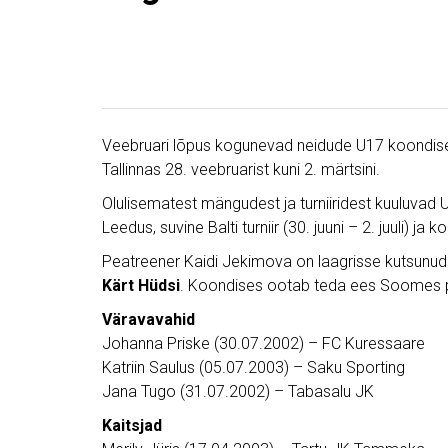
Veebruari lõpus kogunevad neidude U17 koondise 
Tallinnas 28. veebruarist kuni 2. märtsini.
Olulisematest mängudest ja turniiridest kuuluvad U
Leedus, suvine Balti turniir (30. juuni – 2. juuli) ja
Peatreener Kaidi Jekimova on laagrisse kutsunu
Kärt Hüdsi
. Koondises ootab teda ees Soomes pa
Väravavahid
Johanna Priske (30.07.2002) – FC Kuressaare
Katriin Saulus (05.07.2003) – Saku Sporting
Jana Tugo (31.07.2002) – Tabasalu JK
Kaitsjad