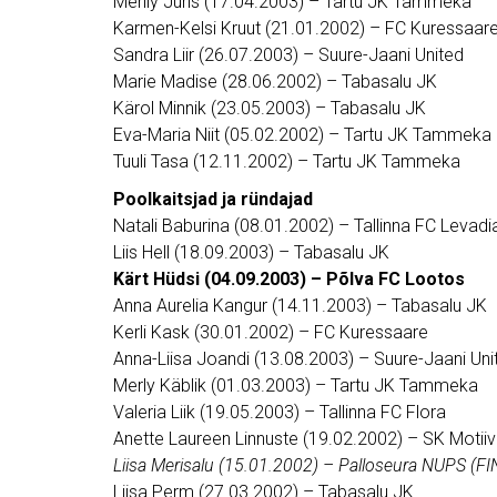
Merily Jüris (17.04.2003) – Tartu JK Tammeka
Karmen-Kelsi Kruut (21.01.2002) – FC Kuressaar
Sandra Liir (26.07.2003) – Suure-Jaani United
Marie Madise (28.06.2002) – Tabasalu JK
Kärol Minnik (23.05.2003) – Tabasalu JK
Eva-Maria Niit (05.02.2002) – Tartu JK Tammeka
Tuuli Tasa (12.11.2002) – Tartu JK Tammeka
Poolkaitsjad ja ründajad
Natali Baburina (08.01.2002) – Tallinna FC Levadi
Liis Hell (18.09.2003) – Tabasalu JK
Kärt Hüdsi (04.09.2003) – Põlva FC Lootos
Anna Aurelia Kangur (14.11.2003) – Tabasalu JK
Kerli Kask (30.01.2002) – FC Kuressaare
Anna-Liisa Joandi (13.08.2003) – Suure-Jaani Uni
Merly Käblik (01.03.2003) – Tartu JK Tammeka
Valeria Liik (19.05.2003) – Tallinna FC Flora
Anette Laureen Linnuste (19.02.2002) – SK Motiiv
Liisa Merisalu (15.01.2002) – Palloseura NUPS (FI
Liisa Perm (27.03.2002) – Tabasalu JK