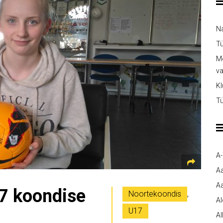
Na
Tü
Me
v
Kl
Tü
A
A
Aa
17 koondise
Noortekoondis
,
A
U17
Al