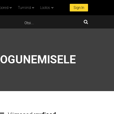
oored
Turniirid
Lootos
Sign In
 KOGUNEMISELE