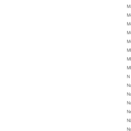
M
M
Me
Me
Me
M
M
MM
N
N
Na
Na
N
N
N