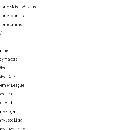
orte Meistrivõistlused
oortekoondis
orteturniirid
M
rtner
laymakers
õlva
õlva CUP
emier League
esident
ojektid
hvaliiga
hvuste Liiga
ahvusvaheline