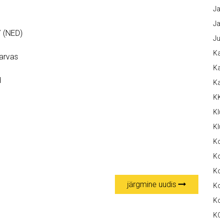
Ja
Ja
7 (NED)
Ju
Ka
Tarvas
Ka
d
K
K
Kl
Kl
K
Ko
Ko
järgmine uudis
Ko
K
K