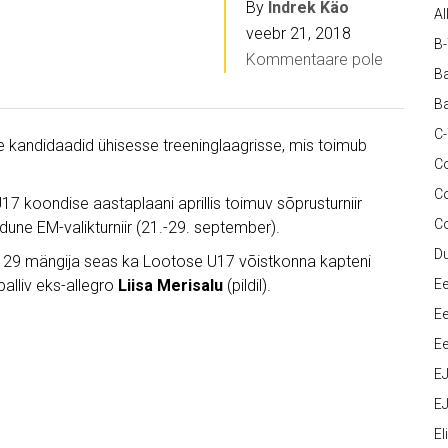
By
Indrek Käo
Al
veebr 21, 2018
B
Kommentaare pole
Ba
Ba
C
kandidaadid ühisesse treeninglaagrisse, mis toimub
Co
C
17 koondise aastaplaani aprillis toimuv sõprusturniir
C
 kodune EM-valikturniir (21.-29. september).
D
d 29 mängija seas ka Lootose U17 võistkonna kapteni
lliv eks-allegro
Liisa Merisalu
(pildil).
Ee
Ee
Ee
E
EJ
Eli