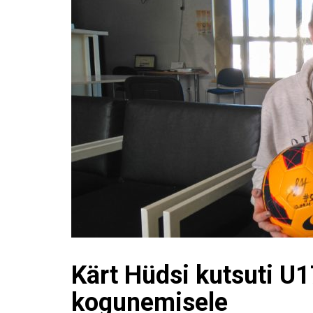
Kärt Hüdsi kutsuti U
kogunemisele