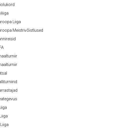
iolukord
iliiga
roopa Liiga
roopa Meistrivõistlused
nnireisid
FA
naalturniir
naalturniir
tsal
lliturniirid
rrastajad
eategevus
 Liiga
 Liiga
 Liiga