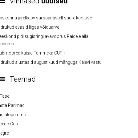
Viimased
uudised
iskonna järelkasv sai saarlastelt suure kaotuse
drukud avasid liigas võiduarve
eskond pidi sügisringi avavoorus Paidele alla
anduma
ubi noored käisid Tammeka CUP-il
drukud alustasid augustikuud mänguga Kalevi vastu
Teemad
-Tase
asta Parimad
stalõputurniir
lcedo Cup
legro