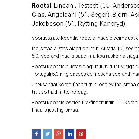
Rootsi
: Lindahl, Ilestedt (55. Anders
Glas, Angeldahl (51. Seger), Björn, Asl
Jakobsson (51. Rytting Kaneryd).
Võõrustajate koondis rootslannadele võimalust ei 
Inglismaa alistas alagrupiturniiril Austria 1:0, seejä
5:0. Veerandfinaalis saadi märksa raskemalt jagu H
Rootsi koondis alustas alagrupiturniiri 1:1 viigiga tii
Portugali 5:0 ning pääses esimesena veerandfinaali
Üheksandat korda finaalturniiril osalev Inglismaa 
tiitlit võitnud mitte kordagi.
Rootsi koondis osaleb EM-finaalturniiril 11. korda ja 
finaalis just Inglismaa.