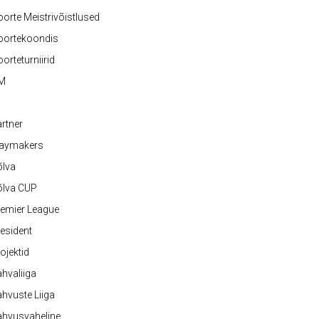
orte Meistrivõistlused
oortekoondis
orteturniirid
M
rtner
laymakers
õlva
õlva CUP
emier League
esident
ojektid
hvaliiga
hvuste Liiga
ahvusvaheline