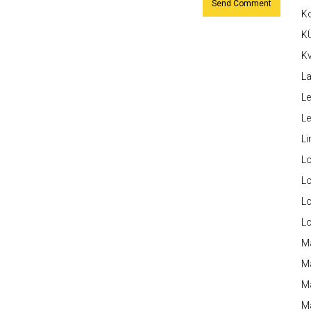
K
K
Kv
La
Le
L
Li
L
Lo
L
L
M
M
M
Ma