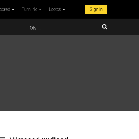
oored
Turniirid
Lootos
Sign In