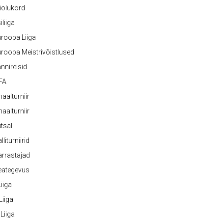
iolukord
iliiga
roopa Liiga
roopa Meistrivõistlused
nnireisid
FA
naalturniir
naalturniir
tsal
lliturniirid
rrastajad
eategevus
 Liiga
 Liiga
 Liiga