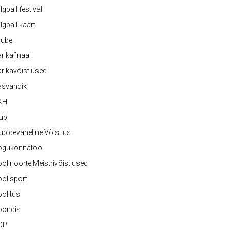
lgpallifestival
lgpallikaart
ubel
rikafinaal
rikavõistlused
asvandik
KH
ubi
ubidevaheline Võistlus
ogukonnatöö
olinoorte Meistrivõistlused
olisport
olitus
oondis
OP