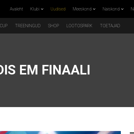
Avaleht
Klubi
Uudised
Meeskond
Naiskond
N
 CUP
TREENINGUD
SHOP
LOOTOSPARK
TOETAJAD
IS EM FINAALI