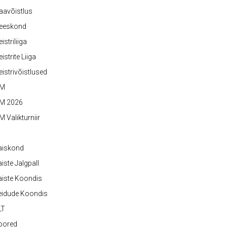
aavõistlus
eeskond
istriliiga
istrite Liiga
istrivõistlused
M
M 2026
 Valikturniir
aiskond
iste Jalgpall
iste Koondis
eidude Koondis
LT
oored