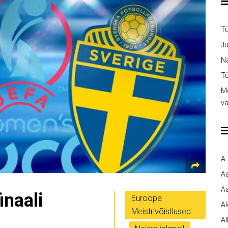
T
Ju
Na
Tü
Me
v
A
A
Aa
inaali
Euroopa
A
Meistrivõistlused
Al