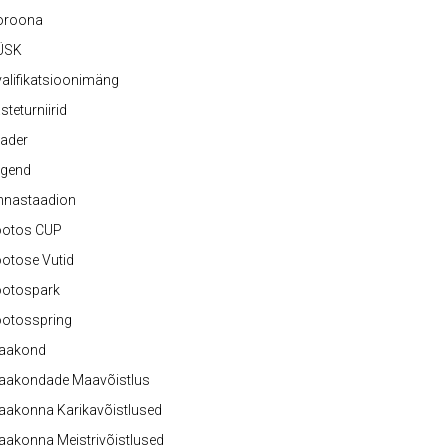
oroona
ÜSK
alifikatsioonimäng
steturniirid
ader
egend
nnastaadion
ootos CUP
otose Vutid
ootospark
ootosspring
aakond
aakondade Maavõistlus
aakonna Karikavõistlused
akonna Meistrivõistlused