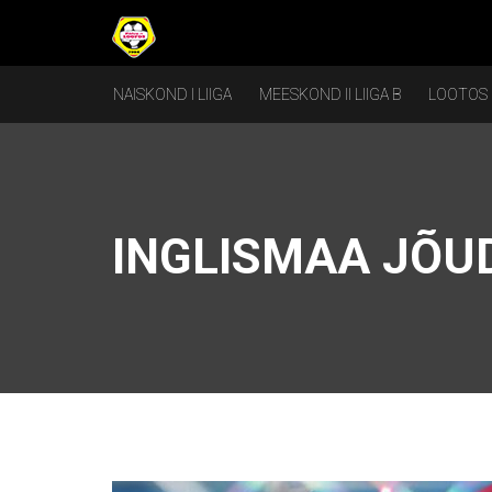
NAISKOND I LIIGA
MEESKOND II LIIGA B
LOOTOS
INGLISMAA JÕUD