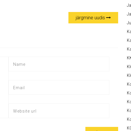
Ja
Ja
järgmine uudis
Ju
Ka
Ka
K
K
Kl
Kl
K
Ko
Ko
Ko
K
K