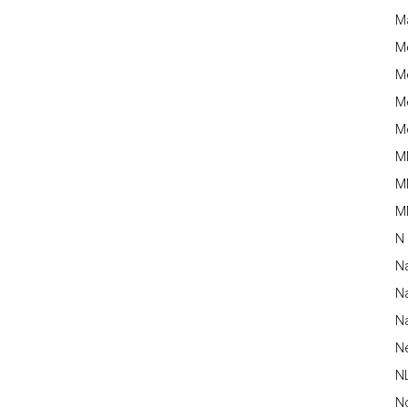
M
M
Me
Me
Me
M
M
MM
N
N
Na
Na
N
N
N