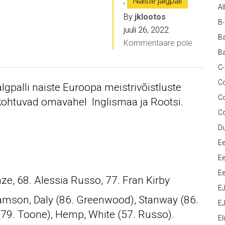
,
Naiste jalgpall
Al
By
jklootos
B
juuli 26, 2022
Ba
Kommentaare pole
Ba
C
Co
lgpalli naiste Euroopa meistrivõistluste
C
 kohtuvad omavahel Inglismaa ja Rootsi.
C
D
Ee
Ee
Ee
ze, 68. Alessia Russo, 77. Fran Kirby
E
lliamson, Daly (86. Greenwood), Stanway (86.
EJ
y (79. Toone), Hemp, White (57. Russo).
Eli