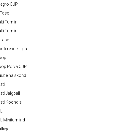
legro CUP
-Tase
lti Turniir
lti Turniir
-Tase
nference Liiga
oop
oop Põlva CUP
uubelnaiskond
sti
sti Jalgpall
sti Koondis
JL
L Miniturniirid
itliiga