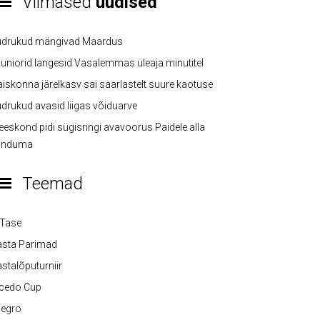
Viimased
uudised
üdrukud mängivad Maardus
uniorid langesid Vasalemmas üleaja minutitel
iskonna järelkasv sai saarlastelt suure kaotuse
drukud avasid liigas võiduarve
eskond pidi sügisringi avavoorus Paidele alla
anduma
Teemad
-Tase
asta Parimad
stalõputurniir
lcedo Cup
legro