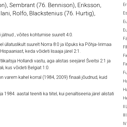
son), Sembrant (76. Bennison), Eriksson,
Er
lani, Rolfö, Blackstenius (76. Hurtig),
Es
Eu
Eu
jätnud , võites kohtumise suurelt 4:0.
Fä
rel üllatuslikult suurelt Norra 8:0 ja lõpuks ka Põhja-Iirimaa
FI
ispaaniast, keda võideti lisaaja järel 2:1.
Fi
tlikaitsja Hollandi vastu, aga alistas seejärel Šveitsi 2:1 ja
Fi
, kus võideti Belgiat 1:0.
Fu
on varem kahel korral (1984, 2009) finaali jõudnud, kuid
Ha
Ha
1984. aastal teeniti ka tiitel, kui penaltiseeria järel alistati
H
II
III
IV