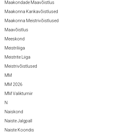
Maakondade Maavõistlus
Maakonna Karikavõistlused
Maakonna Meistrivõistlused
Maavõistlus
Meeskond
Meistriliiga
Meistrite Liiga
Meistrivõistlused
MM
MM 2026
MM Valikturniir
N
Naiskond
Naiste Jalgpall
Naiste Koondis