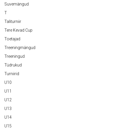
Suvemängud
T
Taliturniir
Tere Kevad Cup
Toetajad
Treeningmängud
Treeningud
Tüdrukud
Turniirid
U10
U11
U12
U13
U14
U15