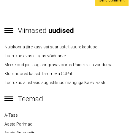
Viimased
uudised
Naiskonna järelkasv sai saarlastelt suure kaotuse
Tüdrukud avasid liigas võiduarve
Meeskond pidi sügisringi avavoorus Paidele alla vanduma
Klubi noored käisid Tammeka CUP-il
Tüdrukud alustasid augustikuud mänguga Kalevi vastu
Teemad
A-Tase
Aasta Parimad