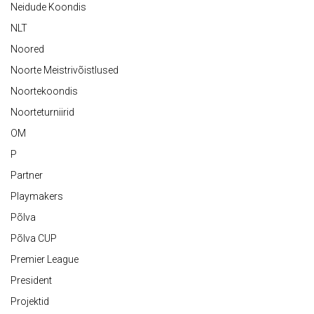
Neidude Koondis
NLT
Noored
Noorte Meistrivõistlused
Noortekoondis
Noorteturniirid
OM
P
Partner
Playmakers
Põlva
Põlva CUP
Premier League
President
Projektid