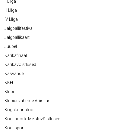
II Liiga
III Liiga
IV Liiga
Jalgpallifestival
Jalgpallikaart
Juubel
Karikafinaal
Karikavõistlused
Kasvandik
KKH
Klubi
Klubidevaheline Võistlus
Kogukonnatöö
Koolinoorte Meistrivõistlused
Koolisport