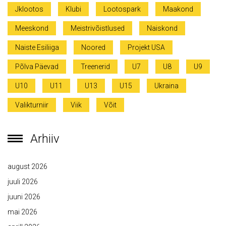
Jklootos
Klubi
Lootospark
Maakond
Meeskond
Meistrivõistlused
Naiskond
Naiste Esiliiga
Noored
Projekt USA
Põlva Päevad
Treenerid
U7
U8
U9
U10
U11
U13
U15
Ukraina
Valikturniir
Viik
Võit
Arhiiv
august 2026
juuli 2026
juuni 2026
mai 2026