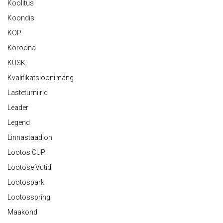
Koolitus
Koondis
KOP
Koroona
KÜSK
Kvalifikatsioonimäng
Lasteturniirid
Leader
Legend
Linnastaadion
Lootos CUP
Lootose Vutid
Lootospark
Lootosspring
Maakond