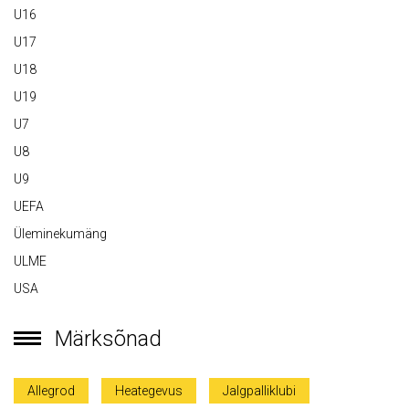
U16
U17
U18
U19
U7
U8
U9
UEFA
Üleminekumäng
ULME
USA
Märksõnad
Allegrod
Heategevus
Jalgpalliklubi