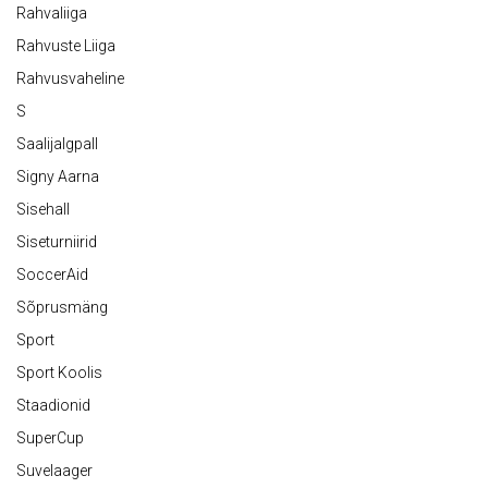
Rahvaliiga
Rahvuste Liiga
Rahvusvaheline
S
Saalijalgpall
Signy Aarna
Sisehall
Siseturniirid
SoccerAid
Sõprusmäng
Sport
Sport Koolis
Staadionid
SuperCup
Suvelaager