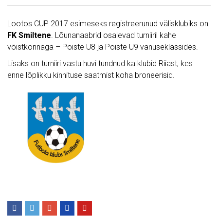
Lootos CUP 2017 esimeseks registreerunud välisklubiks on
FK Smiltene
. Lõunanaabrid osalevad turniiril kahe
võistkonnaga – Poiste U8 ja Poiste U9 vanuseklassides.
Lisaks on turniiri vastu huvi tundnud ka klubid Riiast, kes
enne lõplikku kinnituse saatmist koha broneerisid.