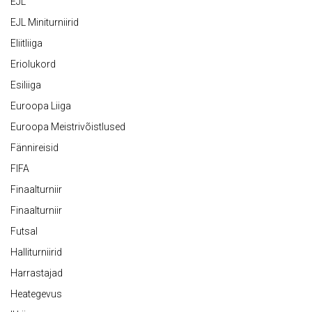
EJL
EJL Miniturniirid
Eliitliiga
Eriolukord
Esiliiga
Euroopa Liiga
Euroopa Meistrivõistlused
Fännireisid
FIFA
Finaalturniir
Finaalturniir
Futsal
Halliturniirid
Harrastajad
Heategevus