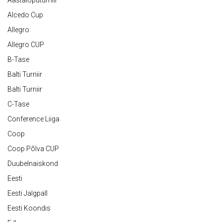
Aastalõputurniir
Alcedo Cup
Allegro
Allegro CUP
B-Tase
Balti Turniir
Balti Turniir
C-Tase
Conference Liiga
Coop
Coop Põlva CUP
Duubelnaiskond
Eesti
Eesti Jalgpall
Eesti Koondis