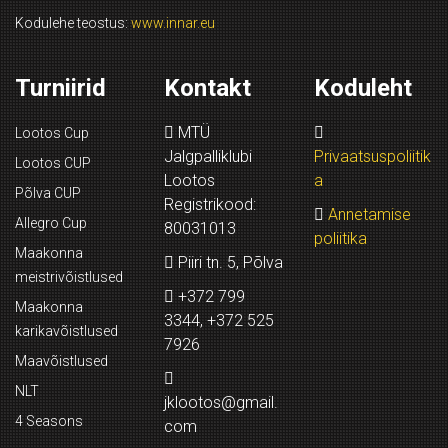
Kodulehe teostus:
www.innar.eu
Turniirid
Kontakt
Koduleht
MTÜ
Lootos Cup
Jalgpalliklubi
Privaatsuspoliitik
Lootos CUP
Lootos
a
Põlva CUP
Registrikood:
Annetamise
Allegro Cup
80031013
poliitika
Maakonna
Piiri tn. 5, Põlva
meistrivõistlused
+372 799
Maakonna
3344, +372 525
karikavõistlused
7926
Maavõistlused
NLT
jklootos@gmail.
4 Seasons
com