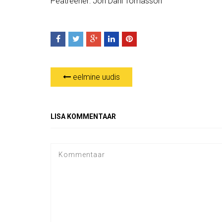
Peatreener: Jon Dahl Tomasson
eelmine uudis
LISA KOMMENTAAR