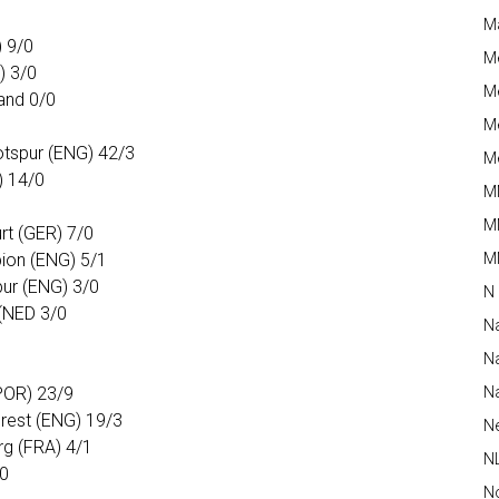
M
) 9/0
M
) 3/0
Me
and 0/0
Me
otspur (ENG) 42/3
Me
) 14/0
M
M
rt (GER) 7/0
bion (ENG) 5/1
MM
pur (ENG) 3/0
N
(NED 3/0
N
Na
POR) 23/9
Na
rest (ENG) 19/3
N
rg (FRA) 4/1
N
/0
N