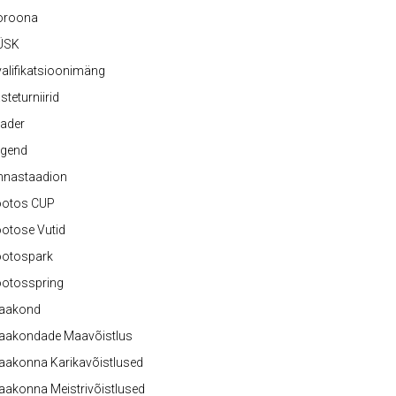
oroona
ÜSK
alifikatsioonimäng
steturniirid
ader
egend
nnastaadion
ootos CUP
otose Vutid
ootospark
ootosspring
aakond
aakondade Maavõistlus
aakonna Karikavõistlused
akonna Meistrivõistlused