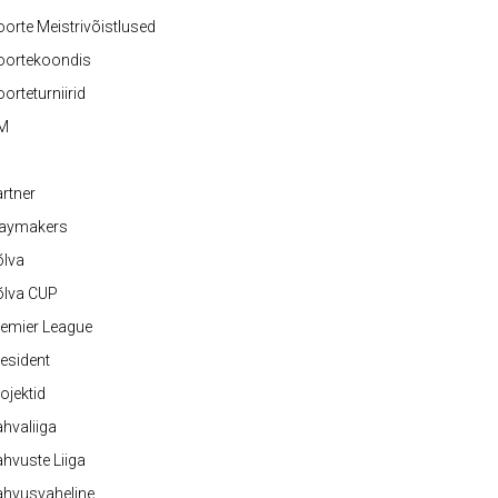
orte Meistrivõistlused
oortekoondis
orteturniirid
M
rtner
laymakers
õlva
õlva CUP
emier League
esident
ojektid
hvaliiga
hvuste Liiga
ahvusvaheline