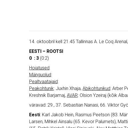
14. oktoobril kell 21.45 Tallinnas A. Le Coq Arenal
EESTI – ROOTSI
0 : 3
(0:2)
Hoiatused
:
Mänguolud
:
Pealtvaatajaid
:
Peakohtunik
: Juxhin Xhaja,
Abikohtunikud
: Arber 
Kreshnik Barjamaj,
AVAR
: Olsion Yzeiraj (kõik Alba
väravad: 29., 37. Sebastian Nanasi, 66. Viktor Gy
Eesti
: Karl Jakob Hein, Rasmus Peetson (83. Mär
Larsen, Mihkel Ainsalu (65. Kevor Palumets), Mattia