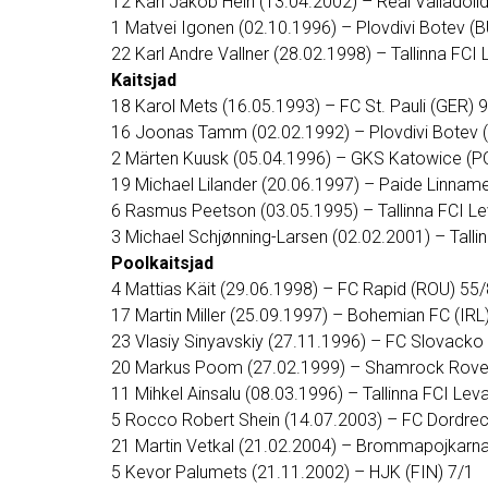
12 Karl Jakob Hein (13.04.2002) – Real Valladoli
1 Matvei Igonen (02.10.1996) – Plovdivi Botev (
22 Karl Andre Vallner (28.02.1998) – Tallinna FCI
Kaitsjad
18 Karol Mets (16.05.1993) – FC St. Pauli (GER) 
16 Joonas Tamm (02.02.1992) – Plovdivi Botev 
2 Märten Kuusk (05.04.1996) – GKS Katowice (P
19 Michael Lilander (20.06.1997) – Paide Linna
6 Rasmus Peetson (03.05.1995) – Tallinna FCI L
3 Michael Schjønning-Larsen (02.02.2001) – Talli
Poolkaitsjad
4 Mattias Käit (29.06.1998) – FC Rapid (ROU) 55/
17 Martin Miller (25.09.1997) – Bohemian FC (IRL
23 Vlasiy Sinyavskiy (27.11.1996) – FC Slovacko
20 Markus Poom (27.02.1999) – Shamrock Rover
11 Mihkel Ainsalu (08.03.1996) – Tallinna FCI Lev
5 Rocco Robert Shein (14.07.2003) – FC Dordrec
21 Martin Vetkal (21.02.2004) – Brommapojkarn
5 Kevor Palumets (21.11.2002) – HJK (FIN) 7/1