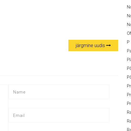
No
N
No
O
P
järgmine uudis
Pa
P
P
P
Pr
Pr
Pr
Ra
Ra
R