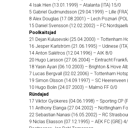
4 Isak Hien (13.01.1999) – Atalanta (ITA) 15/0
5 Gabriel Gudmundsson (29.04.1999) – Lille (FRA
8 Alex Douglas (17.08.2001) – Lech Poznań (POL
15 Daniel Svensson (12.02.2002) – FC Nordsjaell
Poolkaitsjad
21 Dejan Kulusevski (25.04.2000) – Tottenham H
16 Jesper Karlström (21.06.1995) – Udinese (ITA
14 Anton Salétros (12.04.1996) – AIK 8/0
20 Hugo Larsson (27.06.2004) – Eintracht Frankfu
18 Yasin Ayari (06.10.2003) – Brighton & Hove Al
7 Lucas Bergvall (02.02.2006) – Tottenham Hots
19 Simon Olsson (14.09.1997) – SC Heerenveen 
10 Hugo Bolin (24.07.2003) – Malmö FF 0/0
Ründajad
17 Viktor Gyökeres (04.06.1998) – Sporting CP (
11 Anthony Elanga (27.04.2002) – Nottingham Fo
22 Sebastian Nanasi (16.05.2002) – RC Strasbou
9 Niclas Eliasson (07.12.1995) – AEK FC (GRE) 4