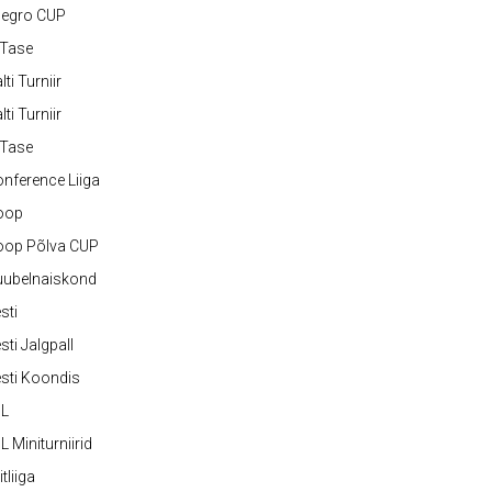
legro CUP
-Tase
lti Turniir
lti Turniir
-Tase
nference Liiga
oop
oop Põlva CUP
uubelnaiskond
sti
sti Jalgpall
sti Koondis
JL
L Miniturniirid
itliiga