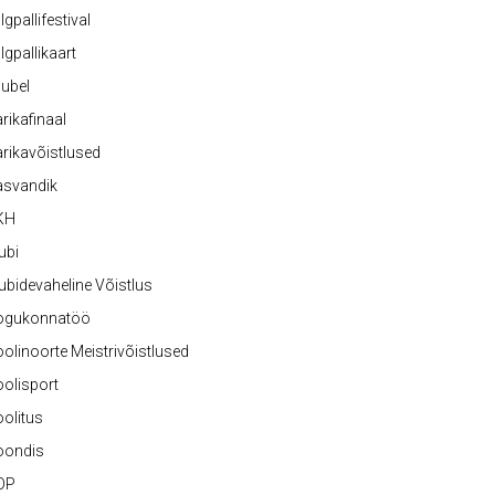
lgpallifestival
lgpallikaart
ubel
rikafinaal
rikavõistlused
asvandik
KH
ubi
ubidevaheline Võistlus
ogukonnatöö
olinoorte Meistrivõistlused
olisport
olitus
oondis
OP