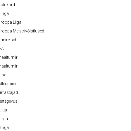
iolukord
iliiga
roopa Liiga
roopa Meistrivõistlused
nnireisid
FA
naalturniir
naalturniir
tsal
lliturniirid
rrastajad
eategevus
 Liiga
 Liiga
 Liiga