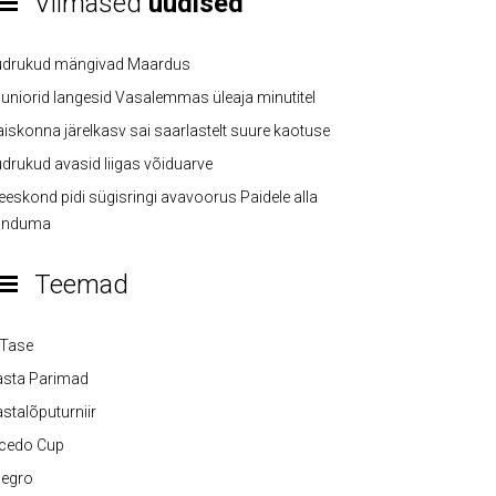
Viimased
uudised
üdrukud mängivad Maardus
uniorid langesid Vasalemmas üleaja minutitel
iskonna järelkasv sai saarlastelt suure kaotuse
drukud avasid liigas võiduarve
eskond pidi sügisringi avavoorus Paidele alla
anduma
Teemad
-Tase
asta Parimad
stalõputurniir
lcedo Cup
legro