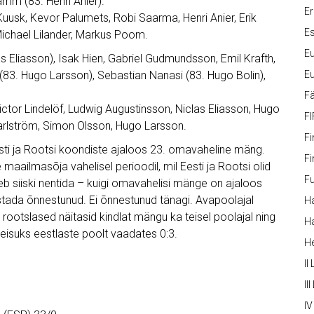
Tamm (83. Henri Anier).
Er
 Kuusk, Kevor Palumets, Robi Saarma, Henri Anier, Erik
Es
, Michael Lilander, Markus Poom.
Eu
s Eliasson), Isak Hien, Gabriel Gudmundsson, Emil Krafth,
 (83. Hugo Larsson), Sebastian Nanasi (83. Hugo Bolin),
Eu
Fä
Victor Lindelöf, Ludwig Augustinsson, Niclas Eliasson, Hugo
FI
arlström, Simon Olsson, Hugo Larsson.
Fi
sti ja Rootsi koondiste ajaloos 23. omavaheline mäng.
Fi
ailmasõja vahelisel perioodil, mil Eesti ja Rootsi olid
Fu
uleb siiski nentida – kuigi omavahelisi mänge on ajaloos
 alistada õnnestunud. Ei õnnestunud tänagi. Avapoolajal
Ha
ootslased näitasid kindlat mängu ka teisel poolajal ning
Ha
eisuks eestlaste poolt vaadates 0:3.
H
II
III
IV