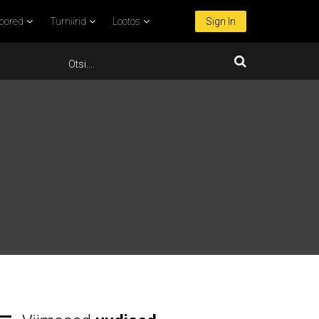
oored
Turniirid
Lootos
Sign In