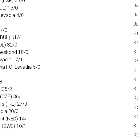
d (ESP) 33/0
Ja
BUL) 15/0
 Levadia 4/0
Ja
Ju
97/0
Ka
(BUL) 61/4
Ka
OL) 32/0
meeskond 18/0
K
evadia 17/1
K
nna FCI Levadia 5/0
Kl
Kl
8
) 35/2
K
 (CZE) 36/1
Ko
s (IRL) 27/0
Ko
adia 20/0
Ko
ht (NED) 14/1
a (SWE) 10/1
K
K