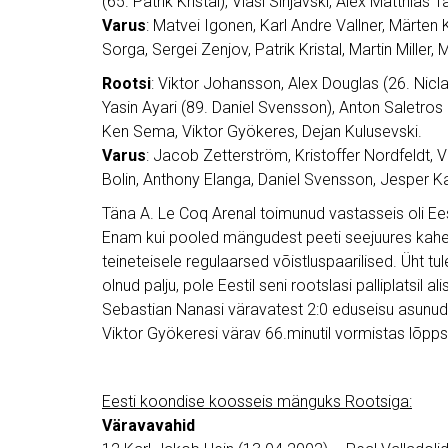
(65. Patrik Kristal), Vlasi Sinjavski, Alex Matthias 
Varus
: Matvei Igonen, Karl Andre Vallner, Märten
Sorga, Sergei Zenjov, Patrik Kristal, Martin Miller
Rootsi
: Viktor Johansson, Alex Douglas (26. Nicla
Yasin Ayari (89. Daniel Svensson), Anton Saletros
Ken Sema, Viktor Gyökeres, Dejan Kulusevski.
Varus
: Jacob Zetterström, Kristoffer Nordfeldt, 
Bolin, Anthony Elanga, Daniel Svensson, Jesper K
Täna A. Le Coq Arenal toimunud vastasseis oli Ee
Enam kui pooled mängudest peeti seejuures kahe ma
teineteisele regulaarsed võistluspaarilised. Üht t
olnud palju, pole Eestil seni rootslasi palliplatsil
Sebastian Nanasi väravatest 2:0 eduseisu asunud r
Viktor Gyökeresi värav 66.minutil vormistas lõpps
Eesti koondise koosseis mänguks Rootsiga:
Väravavahid