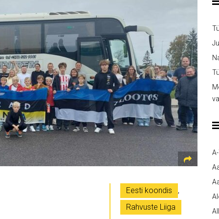
T
Ju
Na
Tü
Me
v
A
A
Aa
Eesti koondis
,
A
Rahvuste Liiga
Al