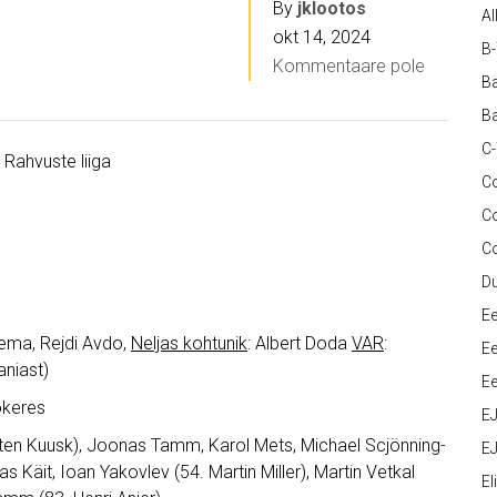
By
jklootos
Al
okt 14, 2024
B
Kommentaare pole
Ba
Ba
C
, Rahvuste liiga
Co
C
C
D
Ee
Pema, Rejdi Avdo,
Neljas kohtunik
: Albert Doda
VAR
:
Ee
aniast)
Ee
ökeres
E
ten Kuusk), Joonas Tamm, Karol Mets, Michael Scjönning-
EJ
s Käit, Ioan Yakovlev (54. Martin Miller), Martin Vetkal
Eli