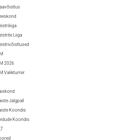
aavõistlus
eeskond
istriliiga
istrite Liiga
istrivõistlused
M
M 2026
 Valikturniir
aiskond
iste Jalgpall
iste Koondis
eidude Koondis
LT
oored