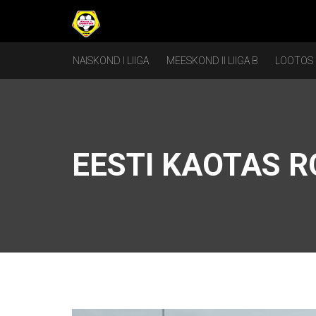
NAISKOND I LIIGA
MEESKOND II LIIGA B
LOOTOS
EESTI KAOTAS R