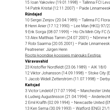
15 Ioan Yakovlev (19.01.1998) – Tallinna FCI Lev
14 Patrik Kristal (12.11.2007) – Paide Linnamee
Ründajad
10 Sergei Zenjov (20.04.1989) – Tallinna FC Flor
8 Henri Anier (17.12.1990) – Lee Man (HKG) 97/2
9 Erik Sorga (08.07.1999) – Ho Chi Minh City FC (
13 Alex Matthias Tamm (24.07.2001) – Nõmme K
7 Robi Saarma (20.05.2001) – Paide Linnamees
Peatreener: Jürgen Henn
Rootsi koondise koosseis mänguks Eestiga:
Väravavahid
23 Kristoffer Nordfeldt (23.06.1989) – AIK 18/0
12 Viktor Johansson (14.09.1998) – Stoke City (
1 Jacob Widell Zetterström (11.07.1998) – Derb
Kaitsjad
3 Victor Lindelöf (17.07.1994) – Manchester Unit
6 Ludwig Augustinsson (21.04.1994) – Anderlecht
2 Emil Krafth (02.09.1994) – Newcastle United (
13 Ken Sema (30.09.1993) – Watford (ENG) 21/1