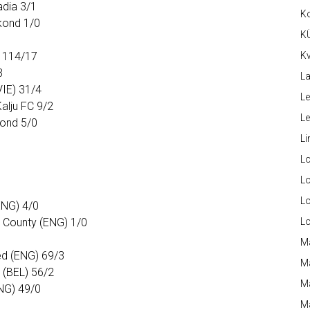
adia 3/1
K
skond 1/0
K
a 114/17
Kv
3
La
VIE) 31/4
Le
alju FC 9/2
L
kond 5/0
Li
L
Lo
L
ENG) 4/0
y County (ENG) 1/0
L
M
ed (ENG) 69/3
M
 (BEL) 56/2
M
ENG) 49/0
Ma