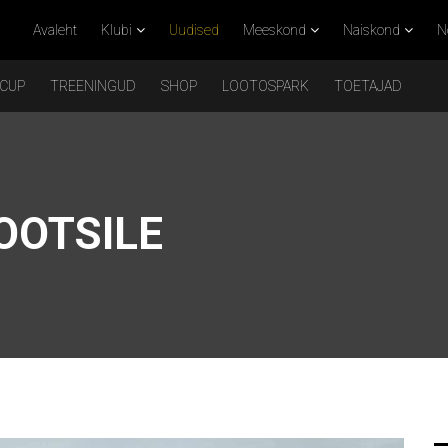
Avaleht
Klubi
Uudised
Meeskond
Naiskond
N
 CUP
TREENINGUD
SHOP
LOOTOSPARK
TOETAJAD
OOTSILE