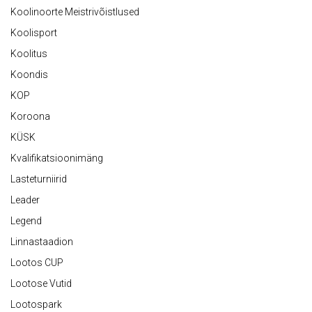
Koolinoorte Meistrivõistlused
Koolisport
Koolitus
Koondis
KOP
Koroona
KÜSK
Kvalifikatsioonimäng
Lasteturniirid
Leader
Legend
Linnastaadion
Lootos CUP
Lootose Vutid
Lootospark