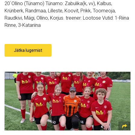
20`Ollino (Tünamo) Tünamo: Zabulika(k, vv), Kalbus,
Krünberk, Randmaa, Lilleste, Koovit, Prikk, Toomeoja,
Raudkivi, Mägi, Ollino, Korjus. treener: Lootose Vutid: 1-Riina
Rinne, 3-Katariina
Jätka lugemist