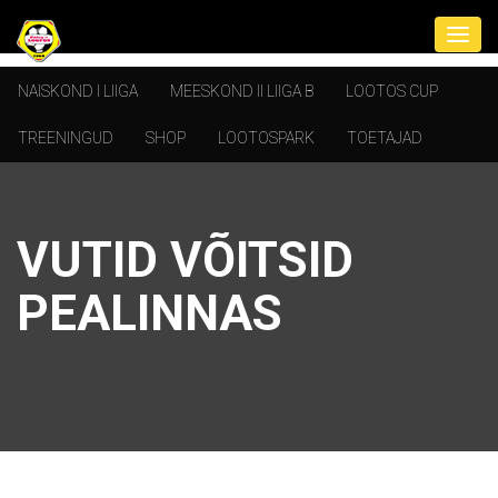
NAISKOND I LIIGA
MEESKOND II LIIGA B
LOOTOS CUP
TREENINGUD
SHOP
LOOTOSPARK
TOETAJAD
VUTID VÕITSID
PEALINNAS