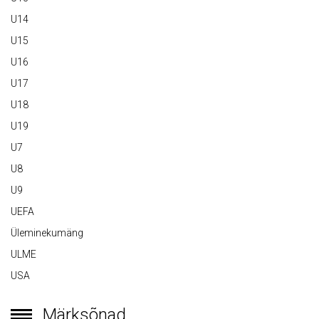
U14
U15
U16
U17
U18
U19
U7
U8
U9
UEFA
Üleminekumäng
ULME
USA
Märksõnad