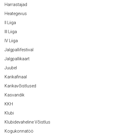
Harrastajad
Heategevus
II Liiga
III Liiga
IV Liiga
Jalgpallifestival
Jalgpallikaart
Juubel
Karikafinaal
Karikavõistlused
Kasvandik
KKH
Klubi
Klubidevaheline Võistlus
Kogukonnatöö