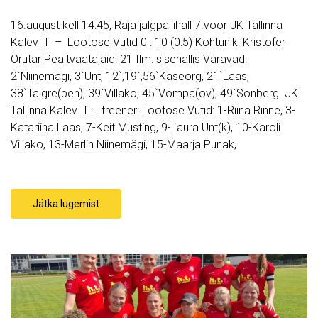
16.august kell 14:45, Raja jalgpallihall 7.voor JK Tallinna
Kalev III – Lootose Vutid 0 : 10 (0:5) Kohtunik: Kristofer
Orutar Pealtvaatajaid: 21 Ilm: sisehallis Väravad:
2`Niinemägi, 3`Unt, 12`,19`,56`Kaseorg, 21`Laas,
38`Talgre(pen), 39`Villako, 45`Vompa(ov), 49`Sonberg. JK
Tallinna Kalev III: . treener: Lootose Vutid: 1-Riina Rinne, 3-
Katariina Laas, 7-Keit Musting, 9-Laura Unt(k), 10-Karoli
Villako, 13-Merlin Niinemägi, 15-Maarja Punak,
Jätka lugemist