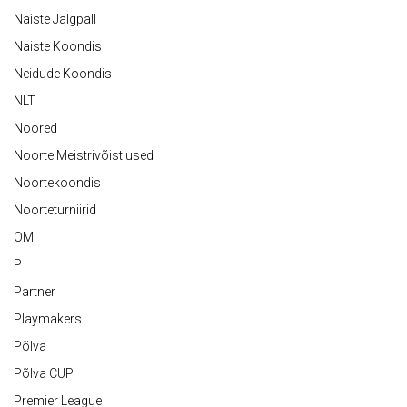
Naiste Jalgpall
Naiste Koondis
Neidude Koondis
NLT
Noored
Noorte Meistrivõistlused
Noortekoondis
Noorteturniirid
OM
P
Partner
Playmakers
Põlva
Põlva CUP
Premier League