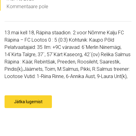
Kommentaare pole
13.mai kell 18, Räpina staadion. 2.voor Nõmme Kalju FC
Räpina – FC Lootos 0 : 5 (0:3) Kohtunik: Kaupo Põld
Pelatvaatajaid: 35 Ilm: +9C väravad: 6`Merlin Niinemägi,
14`Kirta Talgre, 37`, 57`Kärt Kaseorg, 42`(ov) Relika Salmus
Räpina : Käär, Rebintšak, Preeden, Roosileht, Saarestik,
Pindis(k),Jäämets, Toim, M.Salmus, Pikki, R.Salmus treener:
Lootose Vutid: 1-Riina Rinne, 6-Annika Aust, 9-Laura Unt(k),
Jätka lugemist