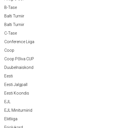
B-Tase
Balti Turniir
Balti Turniir
C-Tase
Conference Liiga
Coop
Coop Põlva CUP
Duubelnaiskond
Eesti
Eesti Jalgpall
Eesti Koondis
EJL
EJL Miniturniirid
Eliitliiga
Eriolukord