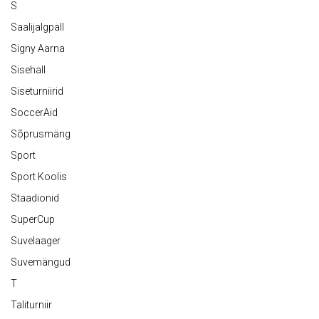
S
Saalijalgpall
Signy Aarna
Sisehall
Siseturniirid
SoccerAid
Sõprusmäng
Sport
Sport Koolis
Staadionid
SuperCup
Suvelaager
Suvemängud
T
Taliturniir