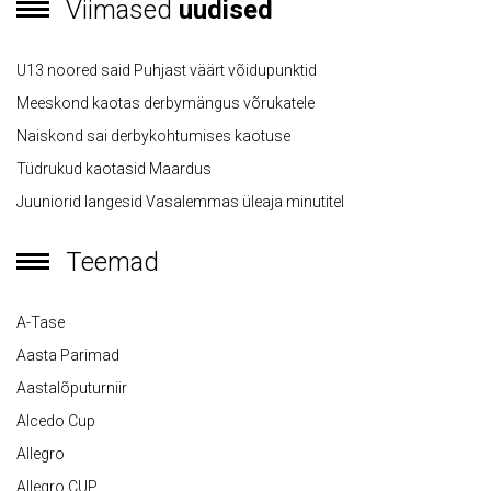
Viimased
uudised
U13 noored said Puhjast väärt võidupunktid
Meeskond kaotas derbymängus võrukatele
Naiskond sai derbykohtumises kaotuse
Tüdrukud kaotasid Maardus
Juuniorid langesid Vasalemmas üleaja minutitel
Teemad
A-Tase
Aasta Parimad
Aastalõputurniir
Alcedo Cup
Allegro
Allegro CUP