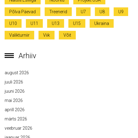
Naiste Esiliiga
Noored
Projekt USA
Põlva Päevad
Treenerid
U7
U8
U9
U10
U11
U13
U15
Ukraina
Valikturniir
Viik
Võit
Arhiiv
august 2026
juuli 2026
juuni 2026
mai 2026
aprill 2026
märts 2026
veebruar 2026
jaanuar 2026