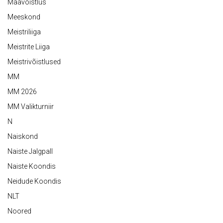
Maavõistlus
Meeskond
Meistriliiga
Meistrite Liiga
Meistrivõistlused
MM
MM 2026
MM Valikturniir
N
Naiskond
Naiste Jalgpall
Naiste Koondis
Neidude Koondis
NLT
Noored