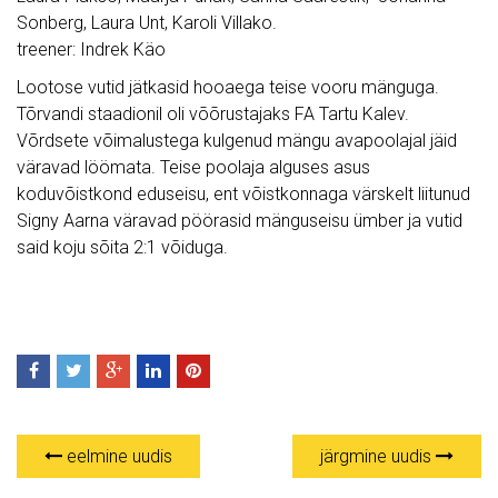
Sonberg, Laura Unt, Karoli Villako.
treener: Indrek Käo
Lootose vutid jätkasid hooaega teise vooru mänguga.
Tõrvandi staadionil oli võõrustajaks FA Tartu Kalev.
Võrdsete võimalustega kulgenud mängu avapoolajal jäid
väravad löömata. Teise poolaja alguses asus
koduvõistkond eduseisu, ent võistkonnaga värskelt liitunud
Signy Aarna väravad pöörasid mänguseisu ümber ja vutid
said koju sõita 2:1 võiduga.
eelmine uudis
järgmine uudis