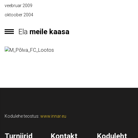
veebruar 2009
oktoober 2004
Ela
meile kaasa
Kodulehe teostus:
www.innar.eu
Turniirid
Kontakt
Koduleht