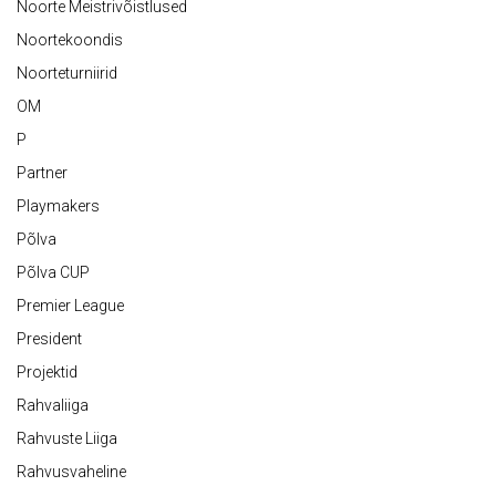
Noorte Meistrivõistlused
Noortekoondis
Noorteturniirid
OM
P
Partner
Playmakers
Põlva
Põlva CUP
Premier League
President
Projektid
Rahvaliiga
Rahvuste Liiga
Rahvusvaheline