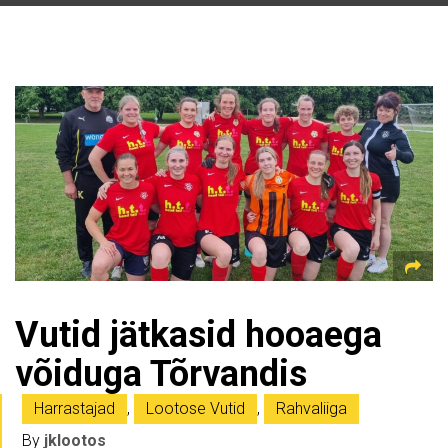
Vutid jätkasid hooaega
võiduga Tõrvandis
Harrastajad
,
Lootose Vutid
,
Rahvaliiga
By
jklootos