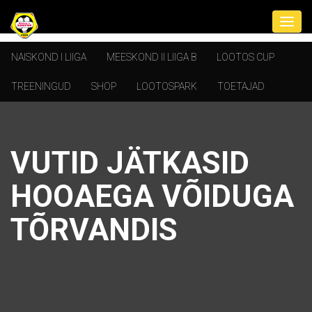
NAISKOND I LIIGA
MEESKOND II LIIGA B
LOOTOS CUP
TREENINGUD
SHOP
LOOTOSPARK
TOETAJAD
VUTID JÄTKASID
HOOAEGA VÕIDUGA
TÕRVANDIS