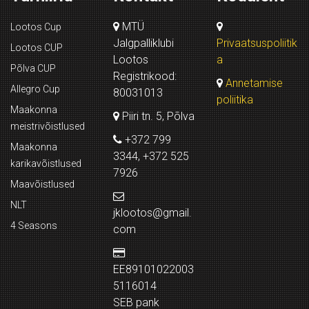
MTÜ
Lootos Cup
Jalgpalliklubi
Privaatsuspoliitik
Lootos CUP
Lootos
a
Põlva CUP
Registrikood:
Annetamise
Allegro Cup
80031013
poliitika
Maakonna
Piiri tn. 5, Põlva
meistrivõistlused
+372 799
Maakonna
3344, +372 525
karikavõistlused
7926
Maavõistlused
NLT
jklootos@gmail.
4 Seasons
com
EE89101022003
5116014
SEB pank