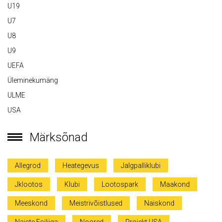
U19
U7
U8
U9
UEFA
Üleminekumäng
ULME
USA
Märksõnad
Allegrod
Heategevus
Jalgpalliklubi
Jklootos
Klubi
Lootospark
Maakond
Meeskond
Meistrivõistlused
Naiskond