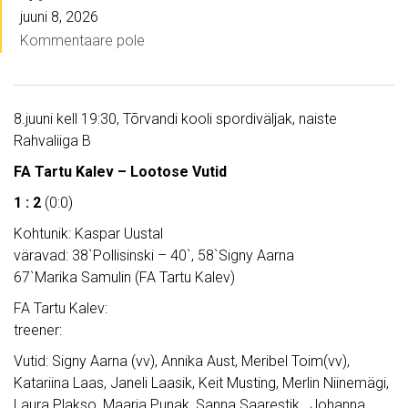
juuni 8, 2026
Kommentaare pole
8.juuni kell 19:30, Tõrvandi kooli spordiväljak, naiste
Rahvaliiga B
FA Tartu Kalev – Lootose Vutid
1 : 2
(0:0)
Kohtunik: Kaspar Uustal
väravad: 38`Pollisinski – 40`, 58`Signy Aarna
67`Marika Samulin (FA Tartu Kalev)
FA Tartu Kalev:
treener:
Vutid: Signy Aarna (vv), Annika Aust, Meribel Toim(vv),
Katariina Laas, Janeli Laasik, Keit Musting, Merlin Niinemägi,
Laura Plakso, Maarja Punak, Sanna Saarestik, Johanna