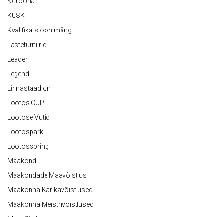
Koroona
KÜSK
Kvalifikatsioonimäng
Lasteturniirid
Leader
Legend
Linnastaadion
Lootos CUP
Lootose Vutid
Lootospark
Lootosspring
Maakond
Maakondade Maavõistlus
Maakonna Karikavõistlused
Maakonna Meistrivõistlused