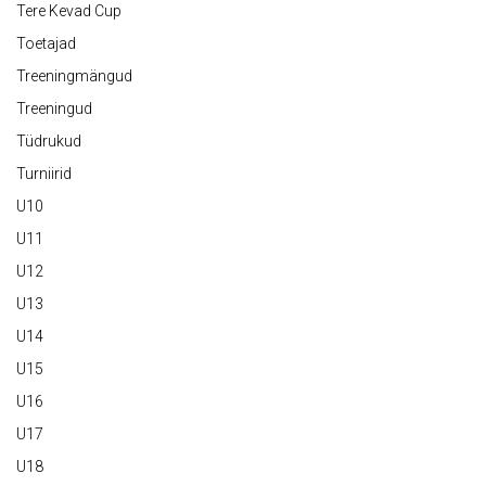
Tere Kevad Cup
Toetajad
Treeningmängud
Treeningud
Tüdrukud
Turniirid
U10
U11
U12
U13
U14
U15
U16
U17
U18