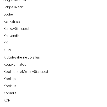
Jalgpallifestival
Jalgpallikaart
Juubel
Karikafinaal
Karikavõistlused
Kasvandik
KKH
Klubi
Klubidevaheline Võistlus
Kogukonnatöö
Koolinoorte Meistrivõistlused
Koolisport
Koolitus
Koondis
KOP