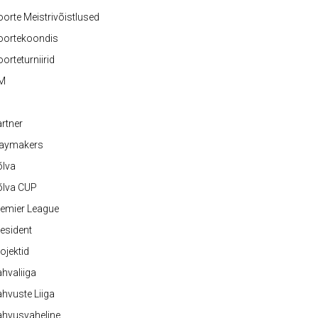
orte Meistrivõistlused
oortekoondis
orteturniirid
M
rtner
laymakers
õlva
õlva CUP
emier League
esident
ojektid
hvaliiga
hvuste Liiga
ahvusvaheline