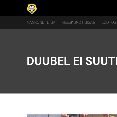
NAISKOND I LIIGA
MEESKOND II LIIGA B
LOOTOS
DUUBEL EI SUU