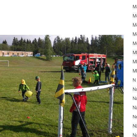
M
M
Me
Me
Me
M
M
MM
N
N
Na
Na
N
N
N