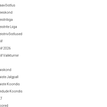
aavõistlus
eeskond
istriliiga
istrite Liiga
istrivõistlused
M
M 2026
 Valikturniir
aiskond
iste Jalgpall
iste Koondis
eidude Koondis
LT
oored