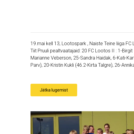
19.mai kell 13, Lootospark , Naiste Teine liiga FC
Tiit Pruuli pealtvaatajaid: 20 FC Lootos II : 1-Bi
Marianne Veberson, 25-Sandra Haidak, 6-Kati-Karo
Parv), 20-Kristin Kukli (46.2-Kirta Talgre), 26-An
Jätka lugemist