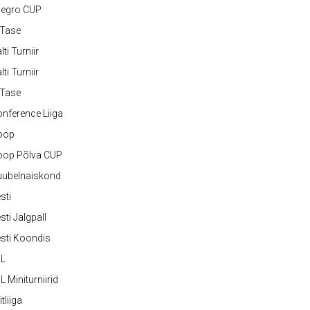
legro CUP
-Tase
lti Turniir
lti Turniir
-Tase
nference Liiga
oop
oop Põlva CUP
uubelnaiskond
sti
sti Jalgpall
sti Koondis
JL
L Miniturniirid
itliiga