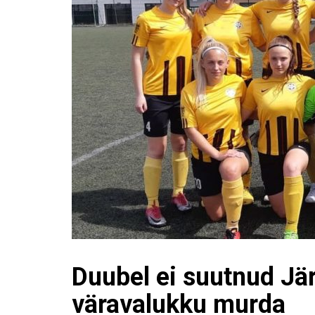
Duubel ei suutnud Jä
väravalukku murda