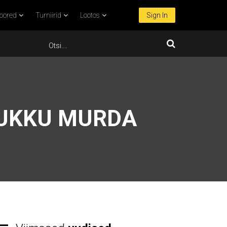
oored
Turniirid
Lootos
Sign In
LUKKU MURDA