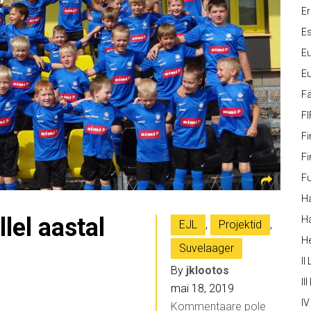
Er
Es
Eu
Eu
Fä
FI
Fi
Fi
Fu
Ha
lel aastal
Ha
EJL
,
Projektid
,
H
Suvelaager
II
By
jklootos
III
mai 18, 2019
IV
Kommentaare pole