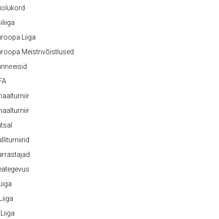
iolukord
iliiga
roopa Liiga
roopa Meistrivõistlused
nnireisid
FA
naalturniir
naalturniir
tsal
lliturniirid
rrastajad
eategevus
 Liiga
 Liiga
 Liiga