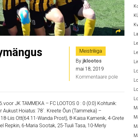
K
K
Kv
La
Le
bymängus
Meistriliiga
L
By
jklootos
Li
mai 18, 2019
L
Kommentaare pole
Lo
L
L
ML 6.voor JK TAMMEKA – FC LOOTOS 0 : 0 (0:0) Kohtunik:
M
er Aukust Hoiatus: 78`. Kreete Õun (Tammeka) –
M
 18-Liis Ott(64.11-Wanda Prost), 8-Kaisa Kamenik, 4-Grete
hel Repkin, 6-Maria Sootak, 25-Tuuli Tasa, 10-Merly
M
Ma