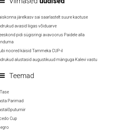
Viimased
uudised
iskonna järelkasv sai saarlastelt suure kaotuse
drukud avasid liigas võiduarve
eskond pidi sügisringi avavoorus Paidele alla
anduma
ubi noored käisid Tammeka CUP-il
drukud alustasid augustikuud mänguga Kalevi vastu
Teemad
-Tase
asta Parimad
stalõputurniir
lcedo Cup
legro