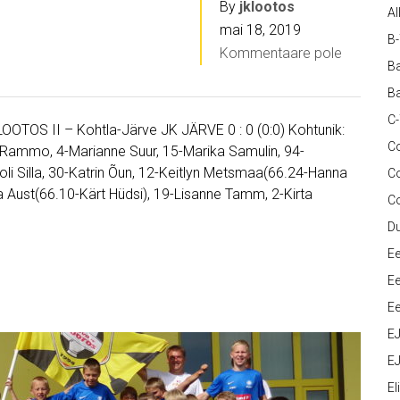
By
jklootos
Al
mai 18, 2019
B
Kommentaare pole
Ba
Ba
C
 LOOTOS II – Kohtla-Järve JK JÄRVE 0 : 0 (0:0) Kohtunik:
Co
rgit Rammo, 4-Marianne Suur, 15-Marika Samulin, 94-
li Silla, 30-Katrin Õun, 12-Keitlyn Metsmaa(66.24-Hanna
C
nika Aust(66.10-Kärt Hüdsi), 19-Lisanne Tamm, 2-Kirta
C
D
Ee
Ee
Ee
E
EJ
Eli