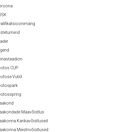
oroona
ÜSK
alifikatsioonimäng
steturniirid
ader
egend
nnastaadion
ootos CUP
otose Vutid
ootospark
ootosspring
aakond
aakondade Maavõistlus
aakonna Karikavõistlused
akonna Meistrivõistlused