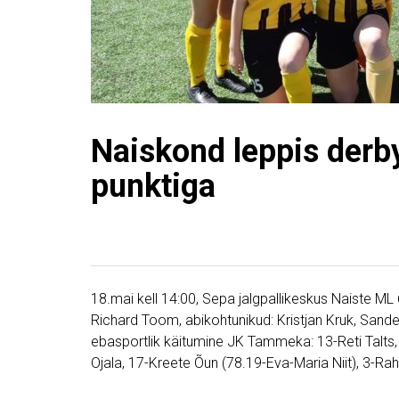
Naiskond leppis der
punktiga
18.mai kell 14:00, Sepa jalgpallikeskus Naiste 
Richard Toom, abikohtunikud: Kristjan Kruk, Sand
ebasportlik käitumine JK Tammeka: 13-Reti Talts,
Ojala, 17-Kreete Õun (78.19-Eva-Maria Niit), 3-Ra