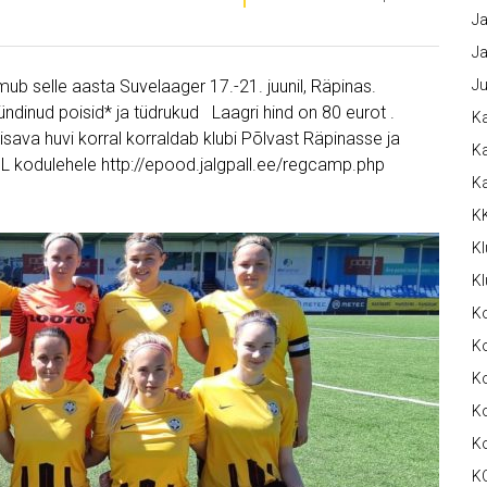
Ja
Ja
mub selle aasta Suvelaager 17.-21. juunil, Räpinas.
Ju
dinud poisid* ja tüdrukud Laagri hind on 80 eurot .
Ka
isava huvi korral korraldab klubi Põlvast Räpinasse ja
Ka
EJL kodulehele http://epood.jalgpall.ee/regcamp.php
K
K
Kl
Kl
K
Ko
Ko
Ko
K
K