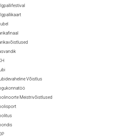
lgpallifestival
lgpallikaart
ubel
rikafinaal
rikavõistlused
asvandik
KH
ubi
ubidevaheline Võistlus
ogukonnatöö
olinoorte Meistrivõistlused
olisport
olitus
oondis
OP