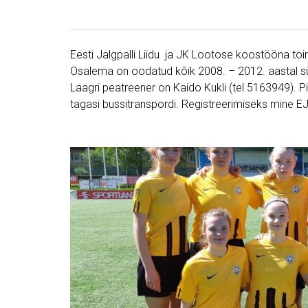
Eesti Jalgpalli Liidu ja JK Lootose koostööna toi
Osalema on oodatud kõik 2008. – 2012. aastal sün
Laagri peatreener on Kaido Kukli (tel 5163949). Pi
tagasi bussitranspordi. Registreerimiseks mine 