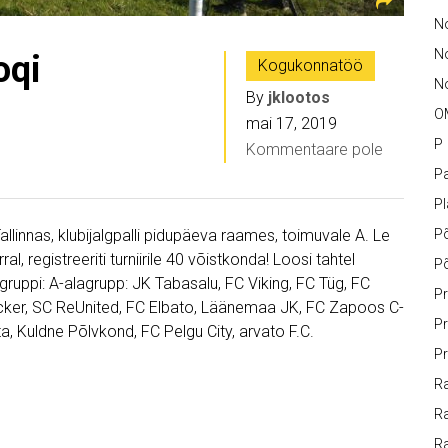
No
N
oqi
Kogukonnatöö
No
By
jklootos
O
mai 17, 2019
P
Kommentaare pole
Pa
P
llinnas, klubijalgpalli pidupäeva raames, toimuvale A. Le
P
l, registreeriti turniirile 40 võistkonda! Loosi tahtel
P
gruppi: A-alagrupp: JK Tabasalu, FC Viking, FC Tüg, FC
Pr
ker, SC ReUnited, FC Elbato, Läänemaa JK, FC Zapoos C-
Pr
ta, Kuldne Põlvkond, FC Pelgu City, arvato F.C.
Pr
Ra
Ra
R