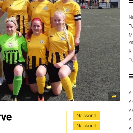
Na
Tü
Me
v
Kl
Tü
A
A
Aa
rve
Naiskond
,
A
Naiskond
Al