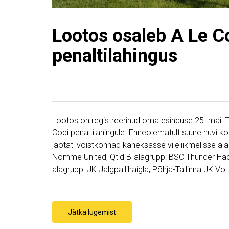
Lootos osaleb A Le C
penaltilahingus
Lootos on registreerinud oma esinduse 25. mail Ta
Coqi penaltilahingule. Enneolematult suure huvi korra
jaotati võistkonnad kaheksasse viieliikmelisse ala
Nõmme United, Qtid B-alagrupp: BSC Thunder Häc
alagrupp: JK Jalgpallihaigla, Põhja-Tallinna JK Vol
Jätka lugemist