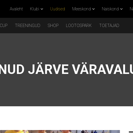
Avaleht
Klubi
Uudised
Meeskond
Naiskond
N
 CUP
TREENINGUD
SHOP
LOOTOSPARK
TOETAJAD
TNUD JÄRVE VÄRAVA