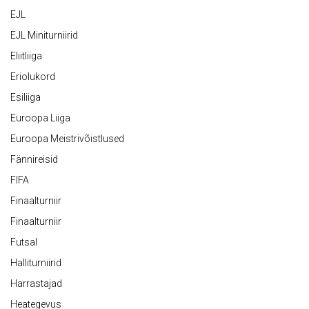
EJL
EJL Miniturniirid
Eliitliiga
Eriolukord
Esiliiga
Euroopa Liiga
Euroopa Meistrivõistlused
Fännireisid
FIFA
Finaalturniir
Finaalturniir
Futsal
Halliturniirid
Harrastajad
Heategevus