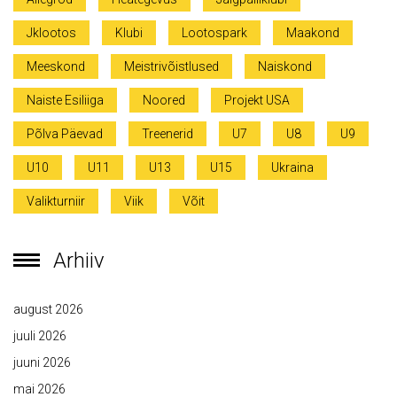
Jklootos
Klubi
Lootospark
Maakond
Meeskond
Meistrivõistlused
Naiskond
Naiste Esiliiga
Noored
Projekt USA
Põlva Päevad
Treenerid
U7
U8
U9
U10
U11
U13
U15
Ukraina
Valikturniir
Viik
Võit
Arhiiv
august 2026
juuli 2026
juuni 2026
mai 2026