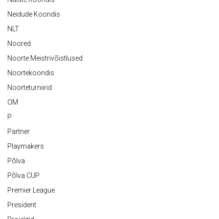
Neidude Koondis
NLT
Noored
Noorte Meistrivõistlused
Noortekoondis
Noorteturniirid
OM
P
Partner
Playmakers
Põlva
Põlva CUP
Premier League
President