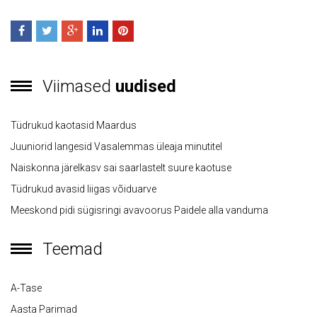
Viimased
uudised
Tüdrukud kaotasid Maardus
Juuniorid langesid Vasalemmas üleaja minutitel
Naiskonna järelkasv sai saarlastelt suure kaotuse
Tüdrukud avasid liigas võiduarve
Meeskond pidi sügisringi avavoorus Paidele alla vanduma
Teemad
A-Tase
Aasta Parimad