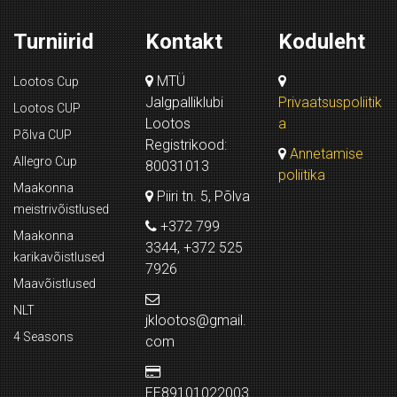
Turniirid
Kontakt
Koduleht
MTÜ
Lootos Cup
Jalgpalliklubi
Privaatsuspoliitik
Lootos CUP
Lootos
a
Põlva CUP
Registrikood:
Annetamise
Allegro Cup
80031013
poliitika
Maakonna
Piiri tn. 5, Põlva
meistrivõistlused
+372 799
Maakonna
3344, +372 525
karikavõistlused
7926
Maavõistlused
NLT
jklootos@gmail.
4 Seasons
com
EE89101022003