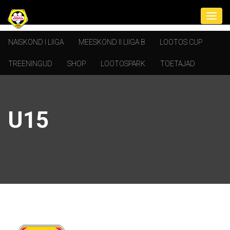
NAISKOND I LIIGA
MEESKOND II LIIGA B
LOOTOS CUP
TREENINGUD
SHOP
LOOTOSPARK
TOETAJAD
U15