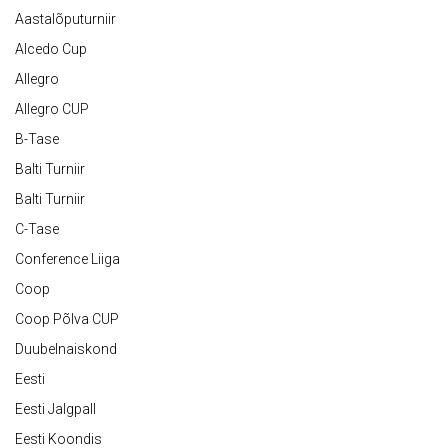
Aastalõputurniir
Alcedo Cup
Allegro
Allegro CUP
B-Tase
Balti Turniir
Balti Turniir
C-Tase
Conference Liiga
Coop
Coop Põlva CUP
Duubelnaiskond
Eesti
Eesti Jalgpall
Eesti Koondis