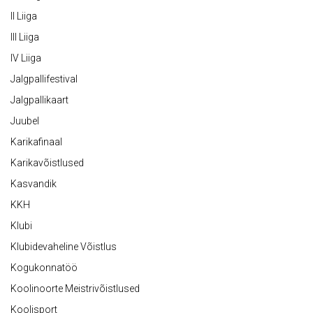
II Liiga
III Liiga
IV Liiga
Jalgpallifestival
Jalgpallikaart
Juubel
Karikafinaal
Karikavõistlused
Kasvandik
KKH
Klubi
Klubidevaheline Võistlus
Kogukonnatöö
Koolinoorte Meistrivõistlused
Koolisport