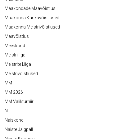
Maakondade Maavõistlus
Maakonna Karikavõistlused
Maakonna Meistrivõistlused
Maavõistlus
Meeskond
Meistriliiga
Meistrite Liiga
Meistrivõistlused
MM
MM 2026
MM Valikturniir
N
Naiskond
Naiste Jalgpall
Naiste Koondis