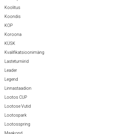
Koolitus
Koondis
KOP
Koroona
KÜSK
Kvalifikatsioonimäng
Lasteturniirid
Leader
Legend
Linnastaadion
Lootos CUP
Lootose Vutid
Lootospark
Lootosspring
Maakond