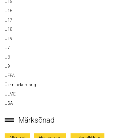
U15
U16
U17
U18
U19
U7
U8
U9
UEFA
Üleminekumäng
ULME
USA
Märksõnad
Allegrod
Heategevus
Jalgpalliklubi