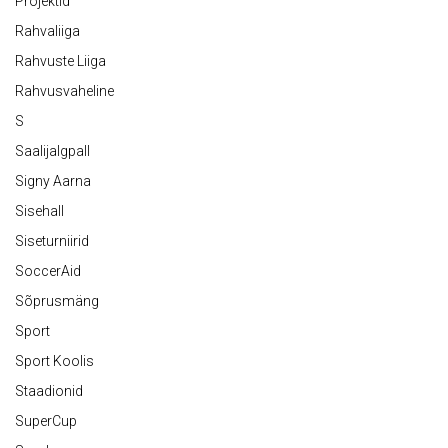
Projektid
Rahvaliiga
Rahvuste Liiga
Rahvusvaheline
S
Saalijalgpall
Signy Aarna
Sisehall
Siseturniirid
SoccerAid
Sõprusmäng
Sport
Sport Koolis
Staadionid
SuperCup