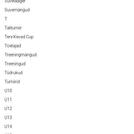
Suvelaager
Suvemängud
T
Taliturniir
Tere Kevad Cup
Toetajad
Treeningmängud
Treeningud
Tüdrukud
Turniirid
U10
U11
U12
U13
U14