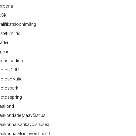
oroona
ÜSK
alifikatsioonimäng
steturniirid
ader
egend
nnastaadion
ootos CUP
otose Vutid
ootospark
ootosspring
aakond
aakondade Maavõistlus
aakonna Karikavõistlused
akonna Meistrivõistlused