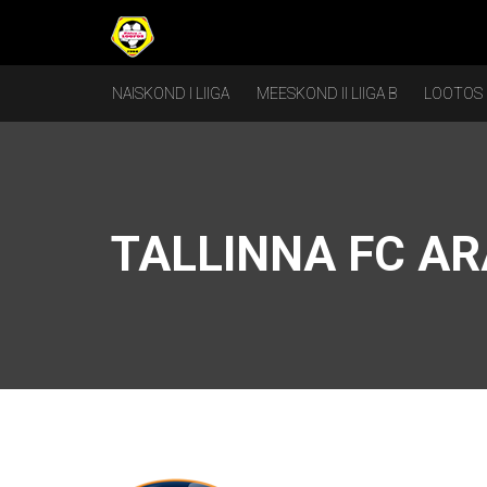
NAISKOND I LIIGA
MEESKOND II LIIGA B
LOOTOS
TALLINNA FC A