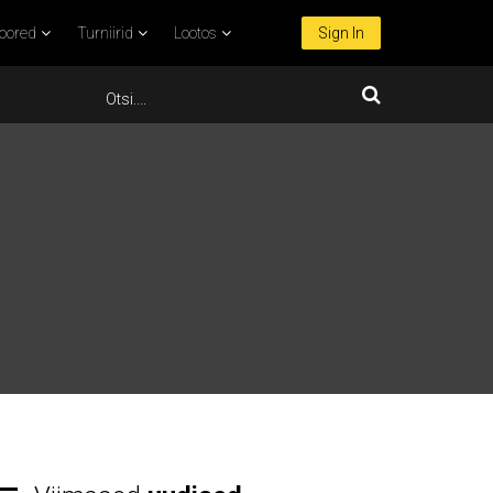
oored
Turniirid
Lootos
Sign In