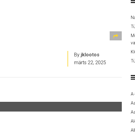
Na
Tü
Me
v
Kl
By
jklootos
Tü
märts 22, 2025
A
A
Aa
A
Al