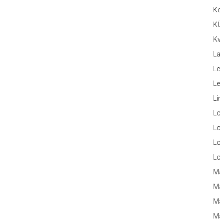
K
K
Kv
La
Le
L
Li
L
Lo
L
L
M
M
M
Ma