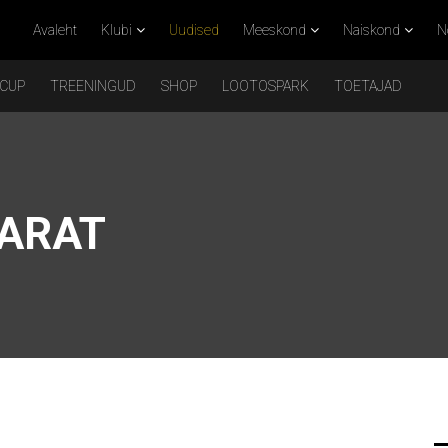
Avaleht
Klubi
Uudised
Meeskond
Naiskond
N
 CUP
TREENINGUD
SHOP
LOOTOSPARK
TOETAJAD
RARAT