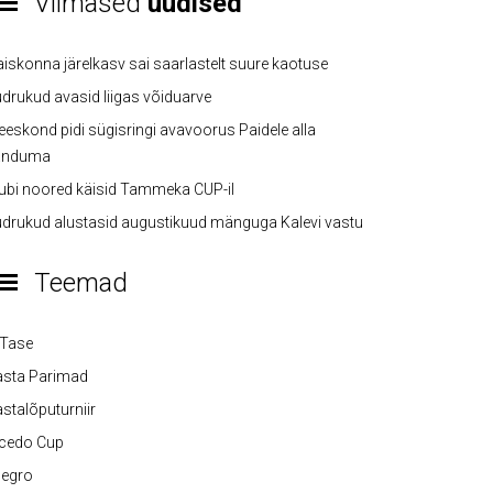
Viimased
uudised
iskonna järelkasv sai saarlastelt suure kaotuse
drukud avasid liigas võiduarve
eskond pidi sügisringi avavoorus Paidele alla
anduma
ubi noored käisid Tammeka CUP-il
drukud alustasid augustikuud mänguga Kalevi vastu
Teemad
-Tase
asta Parimad
stalõputurniir
lcedo Cup
legro