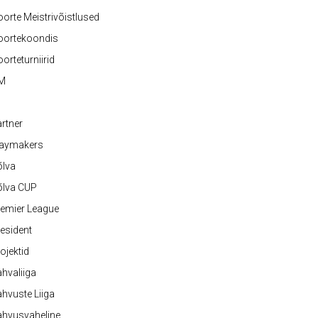
orte Meistrivõistlused
oortekoondis
orteturniirid
M
rtner
laymakers
õlva
õlva CUP
emier League
esident
ojektid
hvaliiga
hvuste Liiga
ahvusvaheline