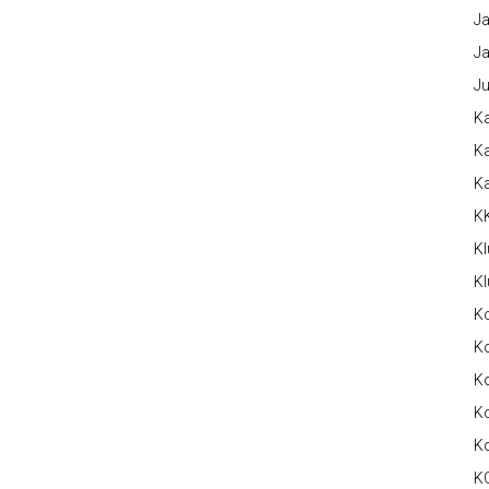
Ja
Ja
Ju
Ka
Ka
K
K
Kl
Kl
K
Ko
Ko
Ko
K
K