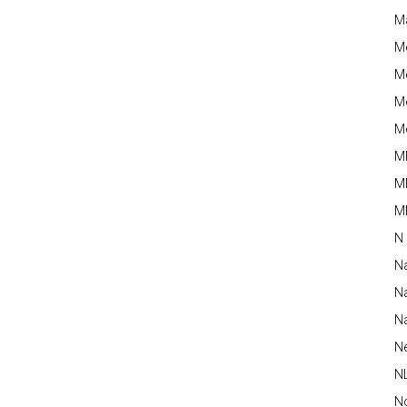
M
M
Me
Me
Me
M
M
MM
N
N
Na
Na
N
N
N