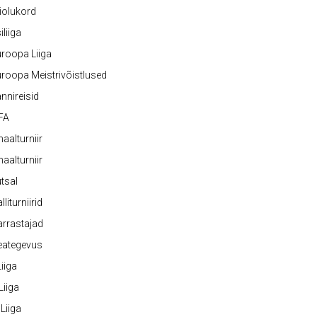
iolukord
iliiga
roopa Liiga
roopa Meistrivõistlused
nnireisid
FA
naalturniir
naalturniir
tsal
lliturniirid
rrastajad
eategevus
 Liiga
 Liiga
 Liiga