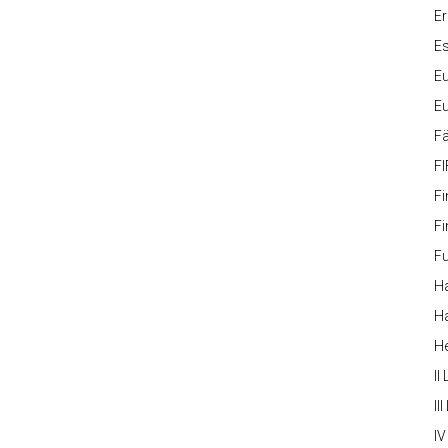
Er
Es
Eu
Eu
Fä
FI
Fi
Fi
Fu
Ha
Ha
H
II
III
IV