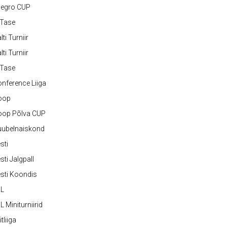
legro CUP
-Tase
lti Turniir
lti Turniir
-Tase
nference Liiga
oop
oop Põlva CUP
uubelnaiskond
sti
sti Jalgpall
sti Koondis
JL
L Miniturniirid
itliiga