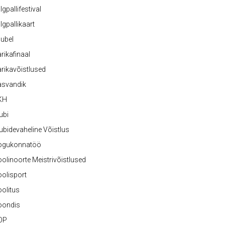
lgpallifestival
lgpallikaart
ubel
rikafinaal
rikavõistlused
asvandik
KH
ubi
ubidevaheline Võistlus
ogukonnatöö
olinoorte Meistrivõistlused
olisport
olitus
oondis
OP