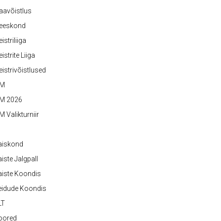
aavõistlus
eeskond
istriliiga
istrite Liiga
istrivõistlused
M
M 2026
 Valikturniir
aiskond
iste Jalgpall
iste Koondis
eidude Koondis
LT
oored