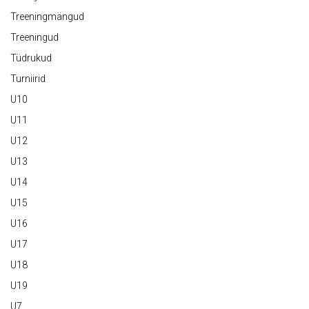
Treeningmängud
Treeningud
Tüdrukud
Turniirid
U10
U11
U12
U13
U14
U15
U16
U17
U18
U19
U7