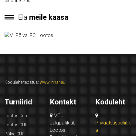
oktoober 2004
Ela
meile kaasa
Kodulehe teostus:
www.innar.eu
Turniirid
Kontakt
Koduleht
MTÜ
Lootos Cup
Jalgpalliklubi
Privaatsuspoliitik
Lootos CUP
Lootos
a
Põlva CUP