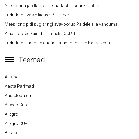
Naiskonna järelkasv sai saarlastelt suure kaotuse
Tüdrukud avasid liigas võiduarve
Meeskond pidi sügisringi avavoorus Paidele alla vanduma
Klubi noored käisid Tammeka CUP-il
Tüdrukud alustasid augustikuud mänguga Kalevi vastu
Teemad
A-Tase
Aasta Parimad
Aastalõputurniir
Alcedo Cup
Allegro
Allegro CUP
B-Tase