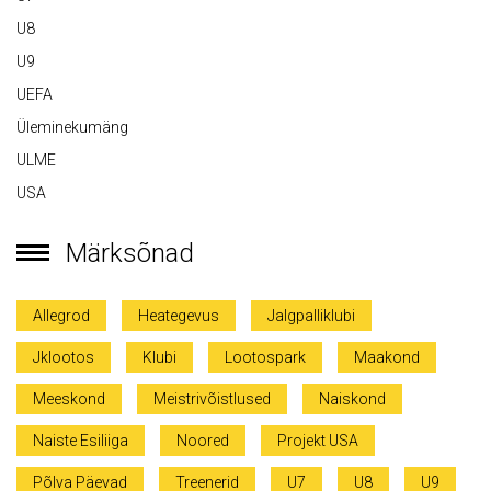
U8
U9
UEFA
Üleminekumäng
ULME
USA
Märksõnad
Allegrod
Heategevus
Jalgpalliklubi
Jklootos
Klubi
Lootospark
Maakond
Meeskond
Meistrivõistlused
Naiskond
Naiste Esiliiga
Noored
Projekt USA
Põlva Päevad
Treenerid
U7
U8
U9