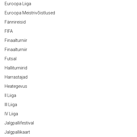
Euroopa Liiga
Euroopa Meistrivõistlused
Fännireisid
FIFA
Finaalturniir
Finaalturniir
Futsal
Halliturniirid
Harrastajad
Heategevus
II Liiga
III Liiga
IV Liiga
Jalgpallifestival
Jalgpallikaart