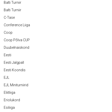
Balti Turniir
Balti Turniir
C-Tase
Conference Liiga
Coop
Coop Põlva CUP
Duubelnaiskond
Eesti
Eesti Jalgpall
Eesti Koondis
EJL
EJL Miniturniirid
Eliitliiga
Eriolukord
Esiliiga