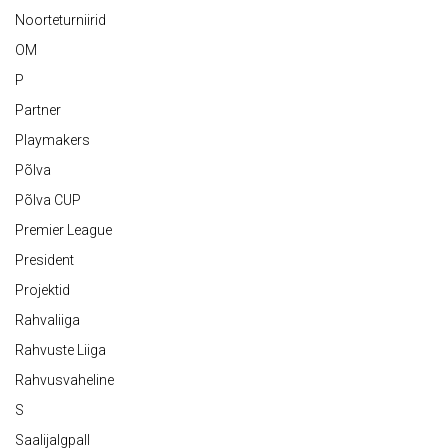
Noorteturniirid
OM
P
Partner
Playmakers
Põlva
Põlva CUP
Premier League
President
Projektid
Rahvaliiga
Rahvuste Liiga
Rahvusvaheline
S
Saalijalgpall