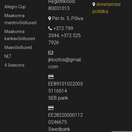
Registrikood:
Annetamise
Allegro Cup
80031013
poliitika
Maakonna
Piiri tn. 5, Põlva
meistrivõistlused
+372 799
Maakonna
3344, +372 525
karikavõistlused
7926
Maavõistlused
NLT
jklootos@gmail.
4 Seasons
com
EE89101022003
5116014
SEB pank
EE28220000112
0246675
Swedbank