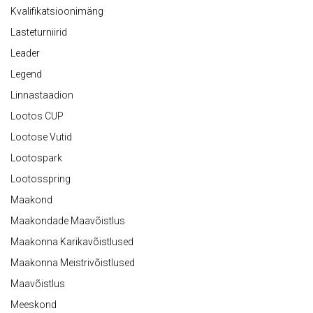
Kvalifikatsioonimäng
Lasteturniirid
Leader
Legend
Linnastaadion
Lootos CUP
Lootose Vutid
Lootospark
Lootosspring
Maakond
Maakondade Maavõistlus
Maakonna Karikavõistlused
Maakonna Meistrivõistlused
Maavõistlus
Meeskond