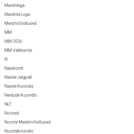
Meistriliiga
Meistrite Liiga
Meistrivõistlused
MM
MM 2026
MM Valikturniir
N
Naiskond
Naiste Jalgpall
Naiste Koondis
Neidude Koondis
NLT
Noored
Noorte Meistrivõistlused
Noortekoondis