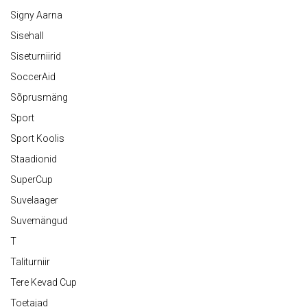
Signy Aarna
Sisehall
Siseturniirid
SoccerAid
Sõprusmäng
Sport
Sport Koolis
Staadionid
SuperCup
Suvelaager
Suvemängud
T
Taliturniir
Tere Kevad Cup
Toetajad