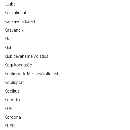
Juubel
Karikafinaal
Karikavõistlused
Kasvandik
KKH
Klubi
Klubidevaheline Võistlus
Kogukonnatöö
Koolinoorte Meistrivõistlused
Koolisport
Koolitus
Koondis
KOP
Koroona
KÜSK