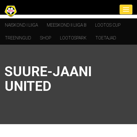
NAISKOND I LIIGA
MEESKOND II LIIGA B
LOOTOS CUP
TREENINGUD
SHOP
LOOTOSPARK
TOETAJAD
SUURE-JAANI
UNITED