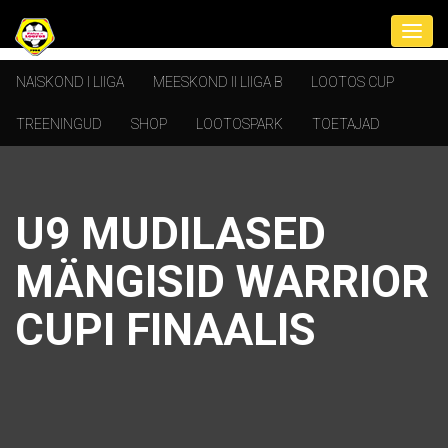
NAISKOND I LIIGA
MEESKOND II LIIGA B
LOOTOS CUP
TREENINGUD
SHOP
LOOTOSPARK
TOETAJAD
U9 MUDILASED
MÄNGISID WARRIOR
CUPI FINAALIS