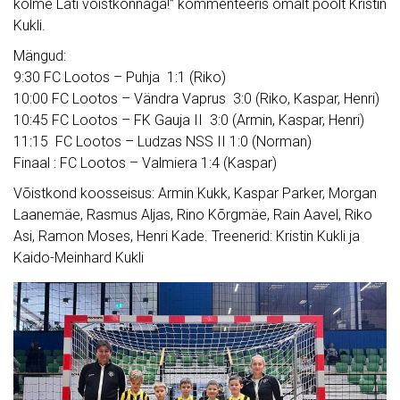
kolme Läti võistkonnaga!” kommenteeris omalt poolt Kristin
Kukli.
Mängud:
9:30 FC Lootos – Puhja 1:1 (Riko)
10:00 FC Lootos – Vändra Vaprus 3:0 (Riko, Kaspar, Henri)
10:45 FC Lootos – FK Gauja II 3:0 (Armin, Kaspar, Henri)
11:15 FC Lootos – Ludzas NSS II 1:0 (Norman)
Finaal : FC Lootos – Valmiera 1:4 (Kaspar)
Võistkond koosseisus: Armin Kukk, Kaspar Parker, Morgan
Laanemäe, Rasmus Aljas, Rino Kõrgmäe, Rain Aavel, Riko
Asi, Ramon Moses, Henri Kade. Treenerid: Kristin Kukli ja
Kaido-Meinhard Kukli