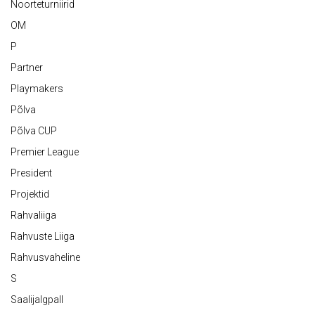
Noorteturniirid
OM
P
Partner
Playmakers
Põlva
Põlva CUP
Premier League
President
Projektid
Rahvaliiga
Rahvuste Liiga
Rahvusvaheline
S
Saalijalgpall