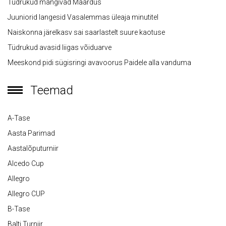
Tüdrukud mängivad Maardus
Juuniorid langesid Vasalemmas üleaja minutitel
Naiskonna järelkasv sai saarlastelt suure kaotuse
Tüdrukud avasid liigas võiduarve
Meeskond pidi sügisringi avavoorus Paidele alla vanduma
Teemad
A-Tase
Aasta Parimad
Aastalõputurniir
Alcedo Cup
Allegro
Allegro CUP
B-Tase
Balti Turniir