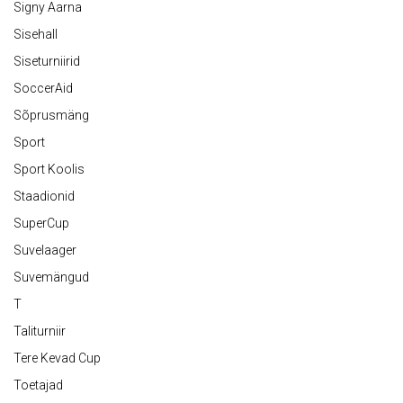
Signy Aarna
Sisehall
Siseturniirid
SoccerAid
Sõprusmäng
Sport
Sport Koolis
Staadionid
SuperCup
Suvelaager
Suvemängud
T
Taliturniir
Tere Kevad Cup
Toetajad