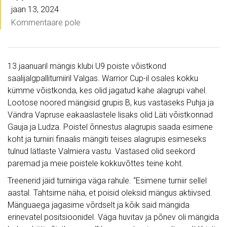
jaan 13, 2024
Kommentaare pole
13.jaanuaril mängis klubi U9 poiste võistkond
saalijalgpalliturniiril Valgas. Warrior Cup-il osales kokku
kümme võistkonda, kes olid jagatud kahe alagrupi vahel.
Lootose noored mängisid grupis B, kus vastaseks Puhja ja
Vändra Vapruse eakaaslastele lisaks olid Läti võistkonnad
Gauja ja Ludza. Poistel õnnestus alagrupis saada esimene
koht ja turniiri finaalis mängiti teises alagrupis esimeseks
tulnud lätlaste Valmiera vastu. Vastased olid seekord
paremad ja meie poistele kokkuvõttes teine koht.
Treenerid jäid turniiriga väga rahule. “Esimene turniir sellel
aastal. Tahtsime näha, et poisid oleksid mängus aktiivsed.
Mänguaega jagasime võrdselt ja kõik said mängida
erinevatel positsioonidel. Väga huvitav ja põnev oli mängida