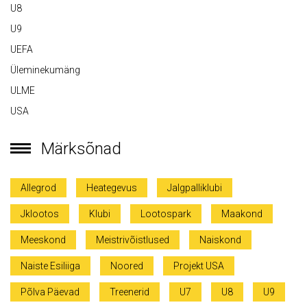
U8
U9
UEFA
Üleminekumäng
ULME
USA
Märksõnad
Allegrod
Heategevus
Jalgpalliklubi
Jklootos
Klubi
Lootospark
Maakond
Meeskond
Meistrivõistlused
Naiskond
Naiste Esiliiga
Noored
Projekt USA
Põlva Päevad
Treenerid
U7
U8
U9