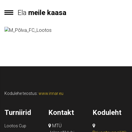
Ela
meile kaasa
Kodulehe teostus:
www.innar.eu
Turniirid
Kontakt
Koduleht
MTÜ
Lootos Cup