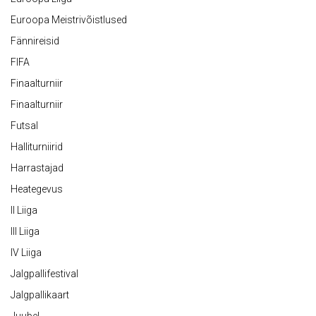
Euroopa Meistrivõistlused
Fännireisid
FIFA
Finaalturniir
Finaalturniir
Futsal
Halliturniirid
Harrastajad
Heategevus
II Liiga
III Liiga
IV Liiga
Jalgpallifestival
Jalgpallikaart