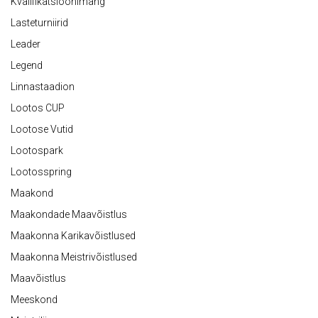
Kvalifikatsioonimäng
Lasteturniirid
Leader
Legend
Linnastaadion
Lootos CUP
Lootose Vutid
Lootospark
Lootosspring
Maakond
Maakondade Maavõistlus
Maakonna Karikavõistlused
Maakonna Meistrivõistlused
Maavõistlus
Meeskond