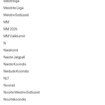
Meistriliiga
Meistrite Liiga
Meistrivõistlused
MM
MM 2026
MM Valikturniir
N
Naiskond
Naiste Jalgpall
Naiste Koondis
Neidude Koondis
NLT
Noored
Noorte Meistrivõistlused
Noortekoondis