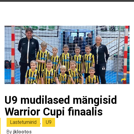
U9 mudilased mängisid
Warrior Cupi finaalis
Lasteturniirid
,
U9
By
jklootos