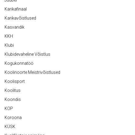
Juubel
Karikafinaal
Karikavõistlused
Kasvandik
KKH
Klubi
Klubidevaheline Võistlus
Kogukonnatöö
Koolinoorte Meistrivõistlused
Koolisport
Koolitus
Koondis
KOP
Koroona
KÜSK