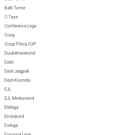
Balti Turniir
C-Tase
Conference Liiga
Coop
Coop Põlva CUP
Duubelnaiskond
Eesti
Eesti Jalgpall
Eesti Koondis
EJL
EJL Miniturniirid
Eliitliiga
Eriolukord
Esiliiga
Euroopa Liiga