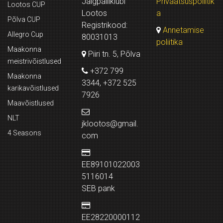
Jalgpalliklubi
Privaatsuspoliitik
Lootos CUP
Lootos
a
Põlva CUP
Registrikood:
Annetamise
Allegro Cup
80031013
poliitika
Maakonna
Piiri tn. 5, Põlva
meistrivõistlused
+372 799
Maakonna
3344, +372 525
karikavõistlused
7926
Maavõistlused
NLT
jklootos@gmail.
4 Seasons
com
EE89101022003
5116014
SEB pank
EE28220000112