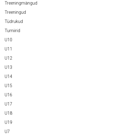
Treeningmängud
Treeningud
Tüdrukud
Turniirid
U10
U11
U12
U13
U14
U15
U16
U17
U18
U19
U7