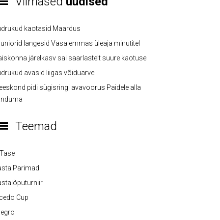
Viimased
uudised
üdrukud kaotasid Maardus
uniorid langesid Vasalemmas üleaja minutitel
iskonna järelkasv sai saarlastelt suure kaotuse
drukud avasid liigas võiduarve
eskond pidi sügisringi avavoorus Paidele alla
anduma
Teemad
-Tase
asta Parimad
stalõputurniir
lcedo Cup
legro