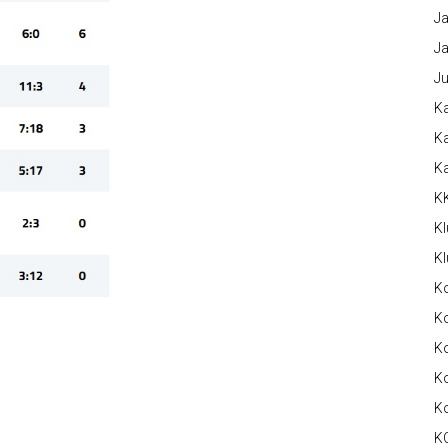
Ja
Ja
Ju
Ka
Ka
K
K
Kl
Kl
K
Ko
Ko
Ko
K
K