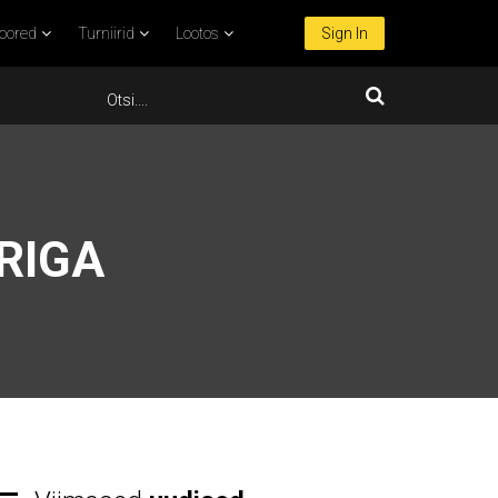
oored
Turniirid
Lootos
Sign In
RIGA