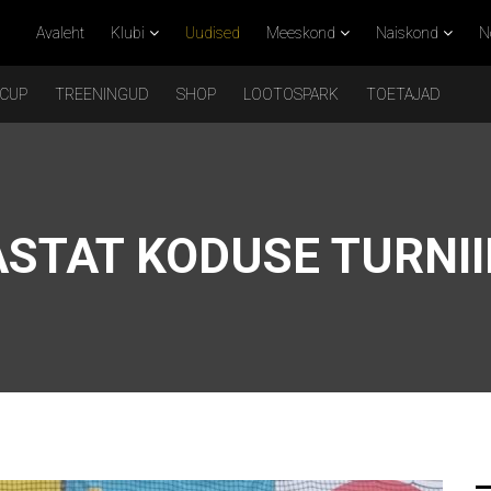
Avaleht
Klubi
Uudised
Meeskond
Naiskond
N
 CUP
TREENINGUD
SHOP
LOOTOSPARK
TOETAJAD
STAT KODUSE TURNII