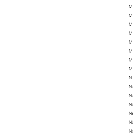
M
M
Me
Me
Me
M
M
MM
N
N
Na
Na
N
N
N