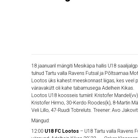
18.jaanuaril mängiti Mesikäpa hallis U18 saalijalgpal
tulnud Tartu valla Ravens Futsal ja Põltsamaa Moti
Lootos üks kahest meeskonnast liigas, kes veel po
väravakütt oli kahe tabamusega Adelhein Kikas.
Lootos U18 koosseis turniiril: Kristofer Mandel(vv)
Kristofer Hirmo, 30-Kerdo Roodes(k), 8-Martin M
Veli Lillo, 47-Ruudi Tobreluts. Treener: Avo Jakovi
Mängud:
12:00
U18 FC Lootos
– U18 Tartu valla Ravens 