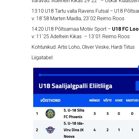
väravad: Adelhein Kikas 29`22 – Oskar Klaassen
13:10 U18 Tartu valla Ravens Futsal – U18 Põlts
v: 18`58 Marten Maidla, 23`02 Reimo Roos
14:20 U18 Põltsamaa Motiiv Sport –
U18 FC Loo
v: 11`25 Adelhein Kikas – 13`01 Reimo Roos
Kohtunikud: Artis Loho, Oliver Veske, Hardi Tiitus
Liigatabel: