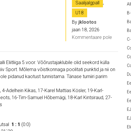
Saalijalgpall
,
Al
U18
B
By
jklootos
Ba
jaan 18, 2026
Ba
Kommentaare pole
C
Co
C
li Eliitliiga 5.voor. Võõrustajaklubile olid seekord külla
C
iv Sport. Mõlema võistkonnaga poolitati punktid ja nii on
D
le pidanud kaotust tunnistama. Tänase turniiri parim
Ee
, 4-Adelhein Kikas, 17-Karel Mattias Kösler, 19-Karl-
Ee
äeots, 16-Tim-Samuel Hõbemägi, 18-Karl Kintsiraud, 27-
Ee
ts
E
EJ
Futsal
1 : 1
(0:0)
Eli