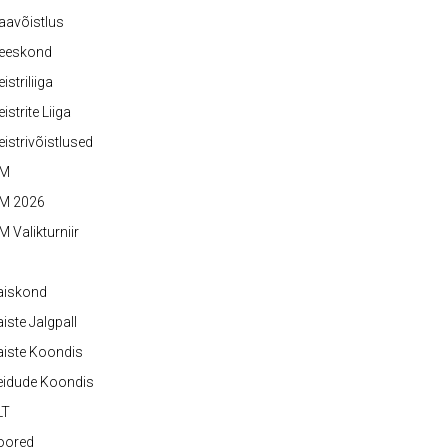
aavõistlus
eeskond
istriliiga
istrite Liiga
istrivõistlused
M
M 2026
 Valikturniir
aiskond
iste Jalgpall
iste Koondis
eidude Koondis
LT
oored