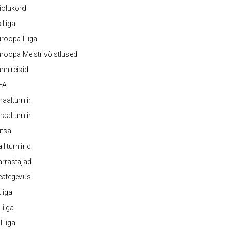
iolukord
iliiga
roopa Liiga
roopa Meistrivõistlused
nnireisid
FA
naalturniir
naalturniir
tsal
lliturniirid
rrastajad
eategevus
 Liiga
 Liiga
 Liiga