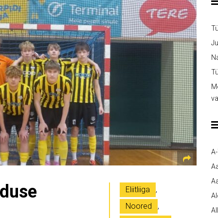
T
Ju
Na
Tü
Me
v
A
A
Aa
oduse
Eliitliiga
,
A
Noored
,
Al