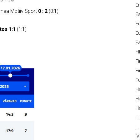
 21`29
Er
amaa Motiiv Sport
0 : 2
(0:1)
Es
Eu
tos 1:1
(1:1)
Eu
Fä
FI
Fi
Fi
Fu
Ha
Ha
H
II
III
IV