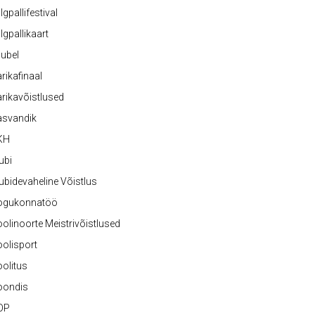
lgpallifestival
lgpallikaart
ubel
rikafinaal
rikavõistlused
asvandik
KH
ubi
ubidevaheline Võistlus
ogukonnatöö
olinoorte Meistrivõistlused
olisport
olitus
oondis
OP