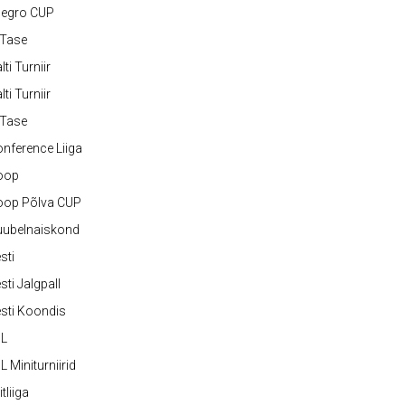
legro CUP
-Tase
lti Turniir
lti Turniir
-Tase
nference Liiga
oop
oop Põlva CUP
uubelnaiskond
sti
sti Jalgpall
sti Koondis
JL
L Miniturniirid
itliiga