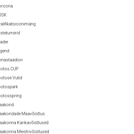
oroona
ÜSK
alifikatsioonimäng
steturniirid
ader
egend
nnastaadion
ootos CUP
otose Vutid
ootospark
ootosspring
aakond
aakondade Maavõistlus
aakonna Karikavõistlused
akonna Meistrivõistlused