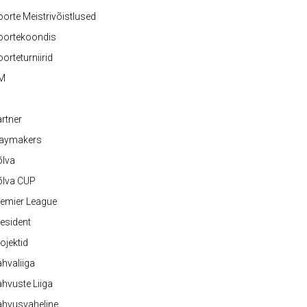
orte Meistrivõistlused
oortekoondis
orteturniirid
M
rtner
laymakers
õlva
õlva CUP
emier League
esident
ojektid
hvaliiga
hvuste Liiga
ahvusvaheline