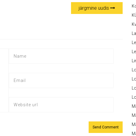
K
järgmine uudis
K
Kv
La
Le
L
Li
L
Lo
L
L
M
M
M
Ma