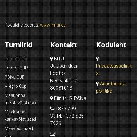
Kodulehe teostus:
www.innar.eu
Turniirid
Kontakt
Koduleht
MTÜ
Lootos Cup
Jalgpalliklubi
Privaatsuspoliitik
Lootos CUP
Lootos
a
Põlva CUP
Registrikood:
Annetamise
Allegro Cup
80031013
poliitika
Maakonna
Piiri tn. 5, Põlva
meistrivõistlused
+372 799
Maakonna
3344, +372 525
karikavõistlused
7926
Maavõistlused