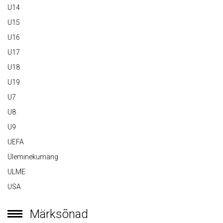
U14
U15
U16
U17
U18
U19
U7
U8
U9
UEFA
Üleminekumäng
ULME
USA
Märksõnad