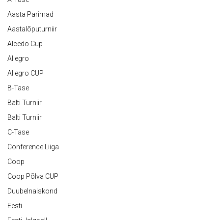
Aasta Parimad
Aastalõputurniir
Alcedo Cup
Allegro
Allegro CUP
B-Tase
Balti Turniir
Balti Turniir
C-Tase
Conference Liiga
Coop
Coop Põlva CUP
Duubelnaiskond
Eesti