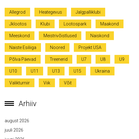
Allegrod
Heategevus
Jalgpalliklubi
Jklootos
Klubi
Lootospark
Maakond
Meeskond
Meistrivõistlused
Naiskond
Naiste Esiliiga
Noored
Projekt USA
Põlva Päevad
Treenerid
U7
U8
U9
U10
U11
U13
U15
Ukraina
Valikturniir
Viik
Võit
Arhiiv
august 2026
juuli 2026