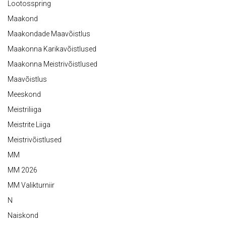
Lootosspring
Maakond
Maakondade Maavõistlus
Maakonna Karikavõistlused
Maakonna Meistrivõistlused
Maavõistlus
Meeskond
Meistriliiga
Meistrite Liiga
Meistrivõistlused
MM
MM 2026
MM Valikturniir
N
Naiskond