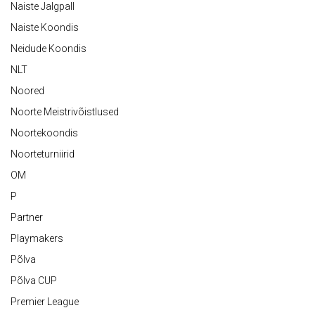
Naiste Jalgpall
Naiste Koondis
Neidude Koondis
NLT
Noored
Noorte Meistrivõistlused
Noortekoondis
Noorteturniirid
OM
P
Partner
Playmakers
Põlva
Põlva CUP
Premier League