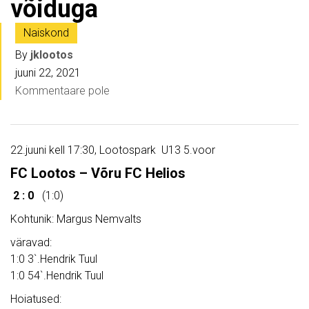
võiduga
Naiskond
By
jklootos
juuni 22, 2021
Kommentaare pole
22.juuni kell 17:30, Lootospark U13 5.voor
FC Lootos – Võru FC Helios
2 : 0
(1:0)
Kohtunik: Margus Nemvalts
väravad:
1:0 3`.Hendrik Tuul
1:0 54`.Hendrik Tuul
Hoiatused: