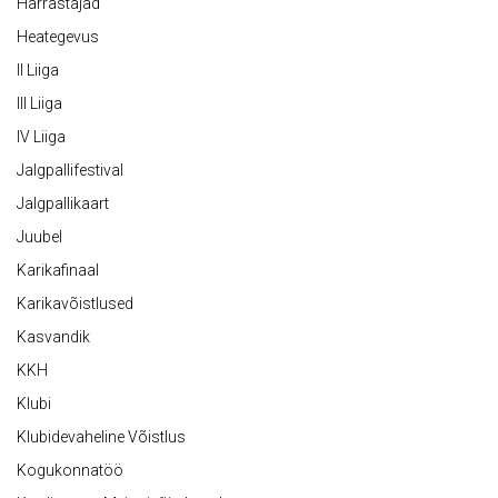
Harrastajad
Heategevus
II Liiga
III Liiga
IV Liiga
Jalgpallifestival
Jalgpallikaart
Juubel
Karikafinaal
Karikavõistlused
Kasvandik
KKH
Klubi
Klubidevaheline Võistlus
Kogukonnatöö