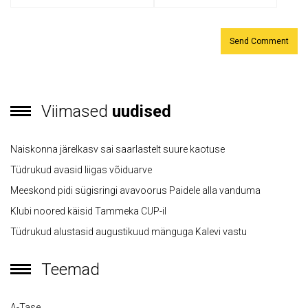
Viimased
uudised
Naiskonna järelkasv sai saarlastelt suure kaotuse
Tüdrukud avasid liigas võiduarve
Meeskond pidi sügisringi avavoorus Paidele alla vanduma
Klubi noored käisid Tammeka CUP-il
Tüdrukud alustasid augustikuud mänguga Kalevi vastu
Teemad
A-Tase