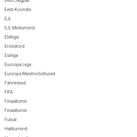
Eesti Jalgpall
Eesti Koondis
EJL
EJL Miniturniirid
Eliitliiga
Eriolukord
Esiliiga
Euroopa Liiga
Euroopa Meistrivõistlused
Fännireisid
FIFA
Finaalturniir
Finaalturniir
Futsal
Halliturniirid