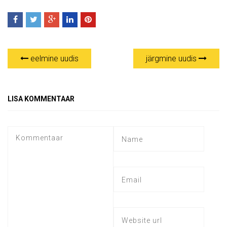
eelmine uudis
järgmine uudis
LISA KOMMENTAAR