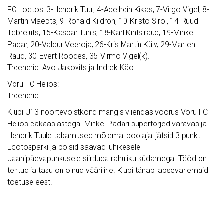
FC Lootos: 3-Hendrik Tuul, 4-Adelhein Kikas, 7-Virgo Vigel, 8-
Martin Mäeots, 9-Ronald Kiidron, 10-Kristo Sirol, 14-Ruudi
Tobreluts, 15-Kaspar Tühis, 18-Karl Kintsiraud, 19-Mihkel
Padar, 20-Valdur Veeroja, 26-Kris Martin Külv, 29-Marten
Raud, 30-Evert Roodes, 35-Virmo Vigel(k).
Treenerid: Avo Jakovits ja Indrek Käo.
Võru FC Helios:
Treenerid:
Klubi U13 noortevõistkond mängis viiendas voorus Võru FC
Helios eakaaslastega. Mihkel Padari supertõrjed väravas ja
Hendrik Tuule tabamused mõlemal poolajal jätsid 3 punkti
Lootosparki ja poisid saavad lühikesele
Jaanipäevapuhkusele siirduda rahuliku südamega. Tööd on
tehtud ja tasu on olnud vääriline. Klubi tänab lapsevanemaid
toetuse eest.