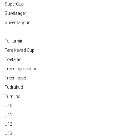
SuperCup
Suvelaager
Suvemängud
T
Taliturniir
Tere Kevad Cup
Toetajad
Treeningmängud
Treeningud
Tüdrukud
Turniirid
U10
U11
U12
U13