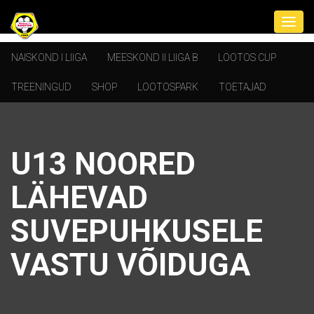
NAISKOND I LIIGA
MEESKOND II LIIGA B
LOOTOS CUP
TREENINGUD
SHOP
LOOTOSPARK
TOETAJAD
U13 NOORED
LÄHEVAD
SUVEPUHKUSELE
VASTU VÕIDUGA