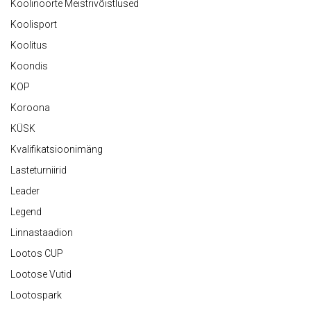
Koolinoorte Meistrivõistlused
Koolisport
Koolitus
Koondis
KOP
Koroona
KÜSK
Kvalifikatsioonimäng
Lasteturniirid
Leader
Legend
Linnastaadion
Lootos CUP
Lootose Vutid
Lootospark