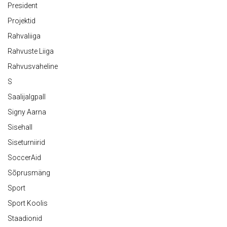
President
Projektid
Rahvaliiga
Rahvuste Liiga
Rahvusvaheline
S
Saalijalgpall
Signy Aarna
Sisehall
Siseturniirid
SoccerAid
Sõprusmäng
Sport
Sport Koolis
Staadionid