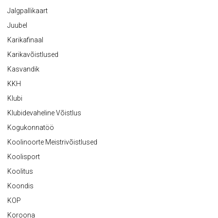
Jalgpallikaart
Juubel
Karikafinaal
Karikavõistlused
Kasvandik
KKH
Klubi
Klubidevaheline Võistlus
Kogukonnatöö
Koolinoorte Meistrivõistlused
Koolisport
Koolitus
Koondis
KOP
Koroona