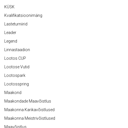
KÜSK
Kvalifikatsioonimäng
Lasteturniirid
Leader
Legend
Linnastaadion
Lootos CUP
Lootose Vutid
Lootospark
Lootosspring
Maakond
Maakondade Maavõistlus
Maakonna Karikavõistlused
Maakonna Meistrivõistlused
Maavõistlus