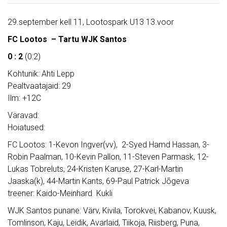
29.september kell 11, Lootospark U13 13.voor
FC Lootos – Tartu WJK Santos
0 : 2
(0:2)
Kohtunik: Ahti Lepp
Pealtvaatajaid: 29
Ilm: +12C
Väravad:
Hoiatused:
FC Lootos: 1-Kevon Ingver(vv), 2-Syed Hamd Hassan, 3-
Robin Paalman, 10-Kevin Pallon, 11-Steven Parmask, 12-
Lukas Tobreluts, 24-Kristen Karuse, 27-Karl-Martin
Jaaska(k), 44-Martin Kants, 69-Paul Patrick Jõgeva
treener: Kaido-Meinhard Kukli
WJK Santos punane: Värv, Kivila, Torokvei, Kabanov, Kuusk,
Tomlinson, Kaju, Leidik, Avarlaid, Tiikoja, Riisberg, Puna,