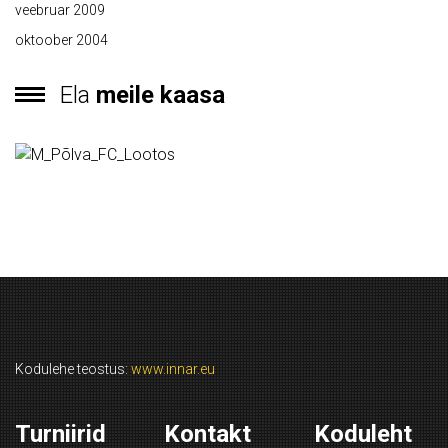
veebruar 2009
oktoober 2004
Ela
meile kaasa
Kodulehe teostus:
www.innar.eu
Turniirid
Kontakt
Koduleht