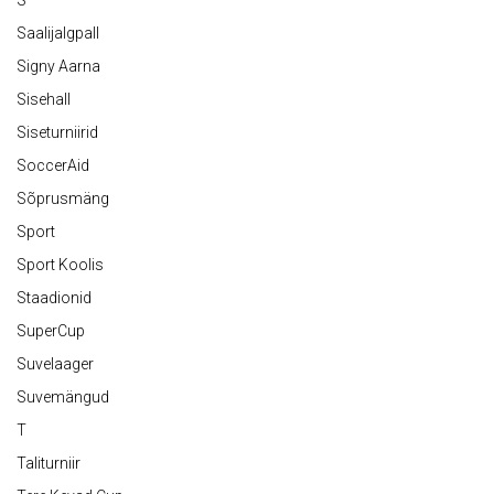
Saalijalgpall
Signy Aarna
Sisehall
Siseturniirid
SoccerAid
Sõprusmäng
Sport
Sport Koolis
Staadionid
SuperCup
Suvelaager
Suvemängud
T
Taliturniir