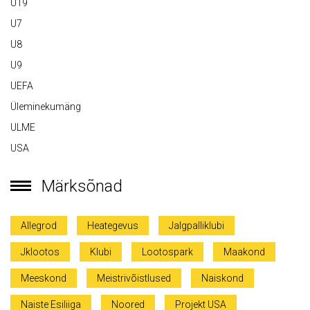
U19
U7
U8
U9
UEFA
Üleminekumäng
ULME
USA
Märksõnad
Allegrod
Heategevus
Jalgpalliklubi
Jklootos
Klubi
Lootospark
Maakond
Meeskond
Meistrivõistlused
Naiskond
Naiste Esiliiga
Noored
Projekt USA