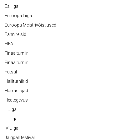
Esiliiga
Euroopa Liiga
Euroopa Meistrivõistlused
Fännireisid
FIFA
Finaalturniir
Finaalturniir
Futsal
Halliturniirid
Harrastajad
Heategevus
II Liiga
III Liiga
IV Liiga
Jalgpallifestival