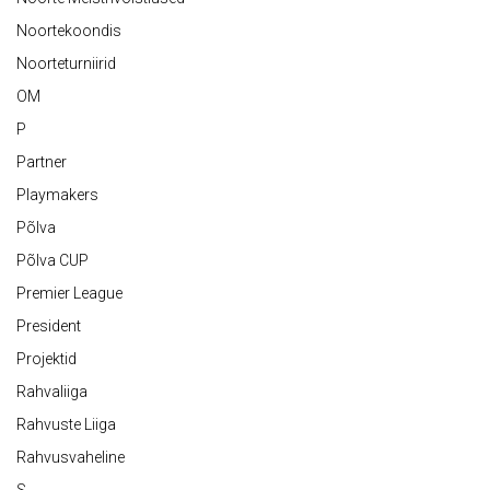
Noortekoondis
Noorteturniirid
OM
P
Partner
Playmakers
Põlva
Põlva CUP
Premier League
President
Projektid
Rahvaliiga
Rahvuste Liiga
Rahvusvaheline
S