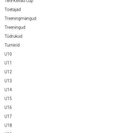
Tere Kevad Cup
Toetajad
Treeningmängud
Treeningud
Tüdrukud
Turniirid
U10
U11
U12
U13
U14
U15
U16
U17
U18