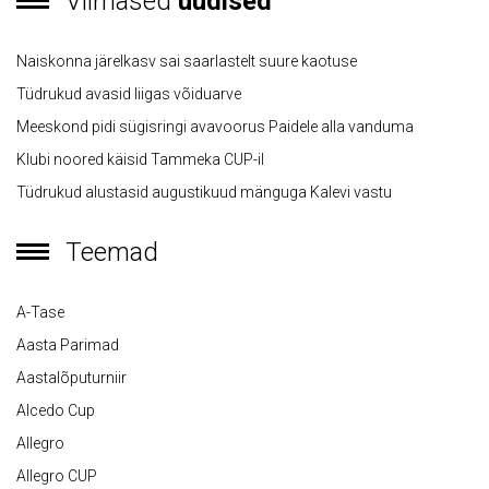
Viimased
uudised
Naiskonna järelkasv sai saarlastelt suure kaotuse
Tüdrukud avasid liigas võiduarve
Meeskond pidi sügisringi avavoorus Paidele alla vanduma
Klubi noored käisid Tammeka CUP-il
Tüdrukud alustasid augustikuud mänguga Kalevi vastu
Teemad
A-Tase
Aasta Parimad
Aastalõputurniir
Alcedo Cup
Allegro
Allegro CUP