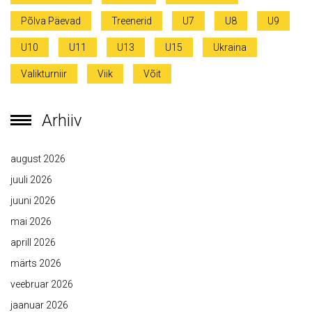
Põlva Päevad
Treenerid
U7
U8
U9
U10
U11
U13
U15
Ukraina
Valikturniir
Viik
Võit
Arhiiv
august 2026
juuli 2026
juuni 2026
mai 2026
aprill 2026
märts 2026
veebruar 2026
jaanuar 2026