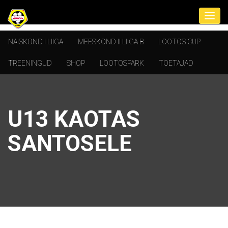
NAISKOND I LIIGA
MEESKOND II LIIGA B
LOOTOS CUP
TREENINGUD
SHOP
LOOTOSPARK
TOETAJAD
U13 KAOTAS
SANTOSELE