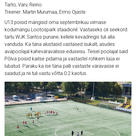
Tarto, Värv, Reino.
Treener: Martin Murumaa, Ermo Ojaste.
U13 poisid mängisid oma septembrikuu viimase
kodumängu Lootospark staadionil. Vastaseks oli seekord
tartu WJK Santos punane, kellele kevadringis tuli alla
vanduda. Ka täna alustasid vastased isukalt, asudes
avapoolajal kaheväravalisse eduseisu. Teisel poolajal said
Põlva poisid kaitse pidama ja vastastel rohkem lüüa ei
lubatud. Paraku ka ise täna palli vastaste väravasse ei
saadud ja nii tuli vastu võtta 0:2 kaotus.