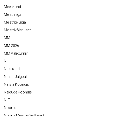
Meeskond
Meistriliiga
Meistrite Liiga
Meistrivõistlused
MM
MM 2026
MM Valikturniir
N
Naiskond
Naiste Jalgpall
Naiste Koondis
Neidude Koondis
NLT
Noored
Noorte Meistrivõistlused