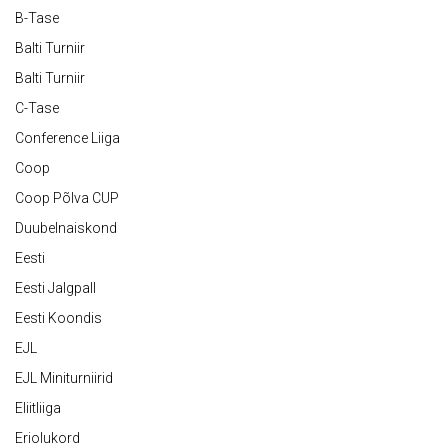
B-Tase
Balti Turniir
Balti Turniir
C-Tase
Conference Liiga
Coop
Coop Põlva CUP
Duubelnaiskond
Eesti
Eesti Jalgpall
Eesti Koondis
EJL
EJL Miniturniirid
Eliitliiga
Eriolukord