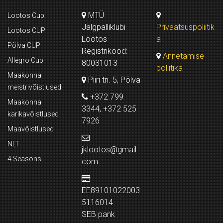
MTÜ
Lootos Cup
Jalgpalliklubi
Privaatsuspoliitik
Lootos CUP
Lootos
a
Põlva CUP
Registrikood:
Annetamise
Allegro Cup
80031013
poliitika
Maakonna
Piiri tn. 5, Põlva
meistrivõistlused
+372 799
Maakonna
3344, +372 525
karikavõistlused
7926
Maavõistlused
NLT
jklootos@gmail.
4 Seasons
com
EE89101022003
5116014
SEB pank