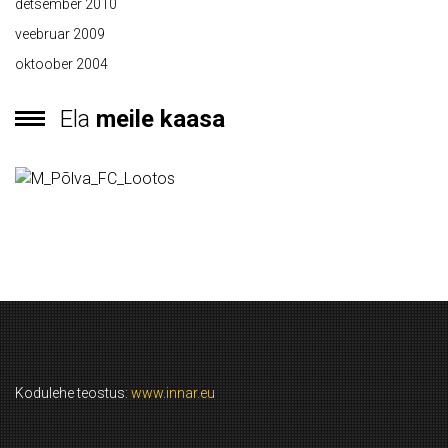
detsember 2010
veebruar 2009
oktoober 2004
Ela
meile kaasa
Kodulehe teostus:
www.innar.eu