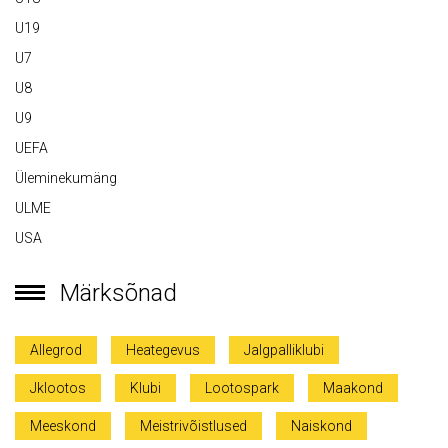
U19
U7
U8
U9
UEFA
Üleminekumäng
ULME
USA
Märksõnad
Allegrod
Heategevus
Jalgpalliklubi
Jklootos
Klubi
Lootospark
Maakond
Meeskond
Meistrivõistlused
Naiskond