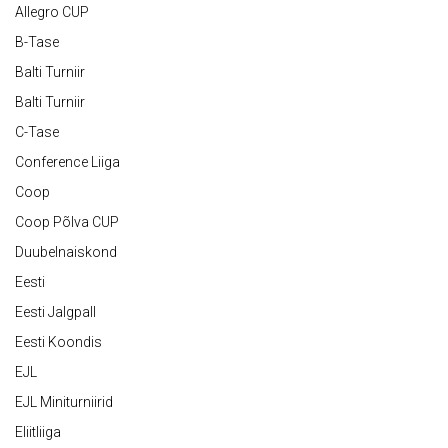
Allegro CUP
B-Tase
Balti Turniir
Balti Turniir
C-Tase
Conference Liiga
Coop
Coop Põlva CUP
Duubelnaiskond
Eesti
Eesti Jalgpall
Eesti Koondis
EJL
EJL Miniturniirid
Eliitliiga