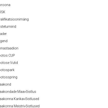
oroona
ÜSK
alifikatsioonimäng
steturniirid
ader
egend
nnastaadion
ootos CUP
otose Vutid
ootospark
ootosspring
aakond
aakondade Maavõistlus
aakonna Karikavõistlused
akonna Meistrivõistlused