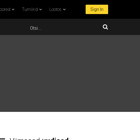
oored
Turniirid
Lootos
Sign In