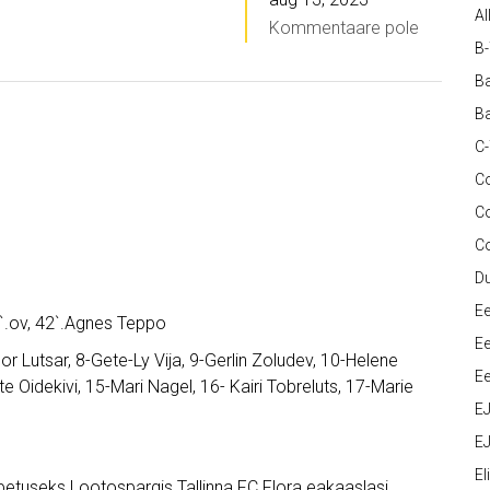
Al
Kommentaare pole
B
Ba
Ba
C
Co
C
C
D
Ee
1`.ov, 42`.Agnes Teppo
Ee
nor Lutsar, 8-Gete-Ly Vija, 9-Gerlin Zoludev, 10-Helene
Ee
te Oidekivi, 15-Mari Nagel, 16- Kairi Tobreluts, 17-Marie
E
EJ
Eli
etuseks Lootospargis Tallinna FC Flora eakaaslasi.