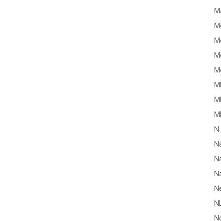
M
M
Me
Me
Me
M
M
MM
N
N
Na
Na
N
N
N