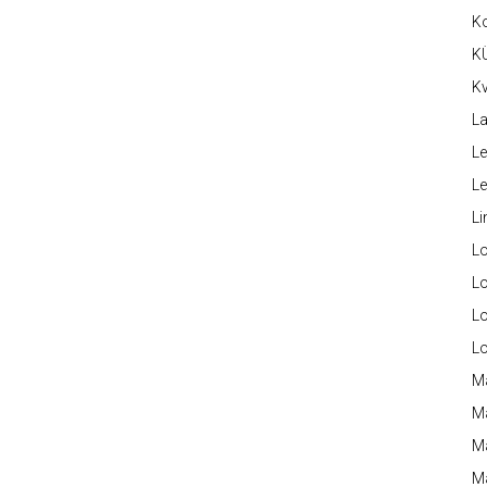
K
K
Kv
La
Le
L
Li
L
Lo
L
L
M
M
M
Ma