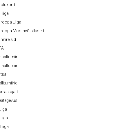
iolukord
iliiga
roopa Liiga
roopa Meistrivõistlused
nnireisid
FA
naalturniir
naalturniir
tsal
lliturniirid
rrastajad
eategevus
 Liiga
 Liiga
 Liiga