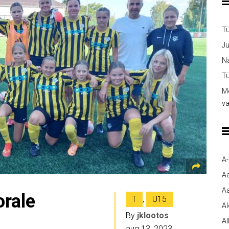
T
Ju
Na
Tü
Me
v
A
A
Aa
orale
T
,
U15
A
By
jklootos
Al
aug 13, 2023