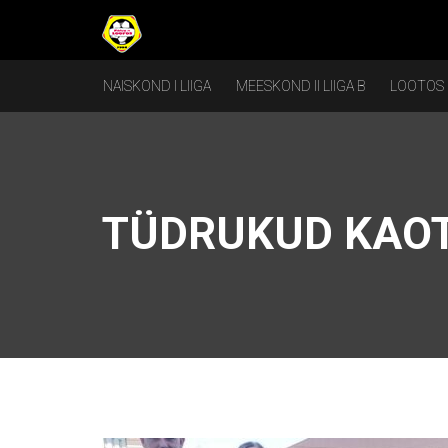
NAISKOND I LIIGA
MEESKOND II LIIGA B
LOOTOS
TÜDRUKUD KAOT