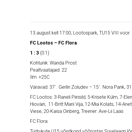
13.august kell 17:00, Lootospark, TU15 VIII voor.
FC Lootos – FC Flora
1 : 3
(0:1)
Kohtunik: Wanda Prost
Pealtvaatajaid: 22
Ilm: +25C
Väravad: 37`. Gerlin Zoludev – 15`. Nora Pank, 3
FC Lootos: 3-Raneli Piirisild, 5-Krisete Külm, 7-Ele
Hioväin, 11-Britt Marii Vija, 12-Mia Kolats, 14-Anet
Viese, 20-Kaisa Oinberg, Treener: Ave-Lii Laas
FC Flora:
Tüdrukute U15 võistkond võõrustas Suvelaagri lõp