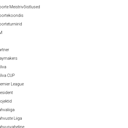
orte Meistrivõistlused
oortekoondis
orteturniirid
M
rtner
laymakers
õlva
õlva CUP
emier League
esident
ojektid
hvaliiga
hvuste Liiga
ahvusvaheline