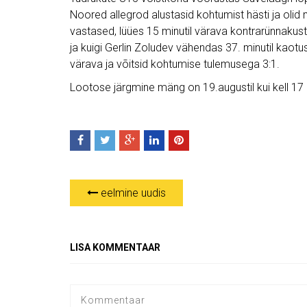
Noored allegrod alustasid kohtumist hästi ja olid m
vastased, lüües 15 minutil värava kontrarünnakus
ja kuigi Gerlin Zoludev vähendas 37. minutil kaotu
värava ja võitsid kohtumise tulemusega 3:1.
Lootose järgmine mäng on 19.augustil kui kell 1
eelmine uudis
LISA KOMMENTAAR