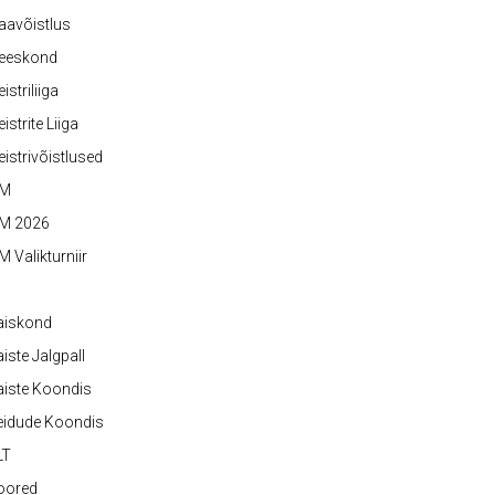
aavõistlus
eeskond
istriliiga
istrite Liiga
istrivõistlused
M
M 2026
 Valikturniir
aiskond
iste Jalgpall
iste Koondis
eidude Koondis
LT
oored