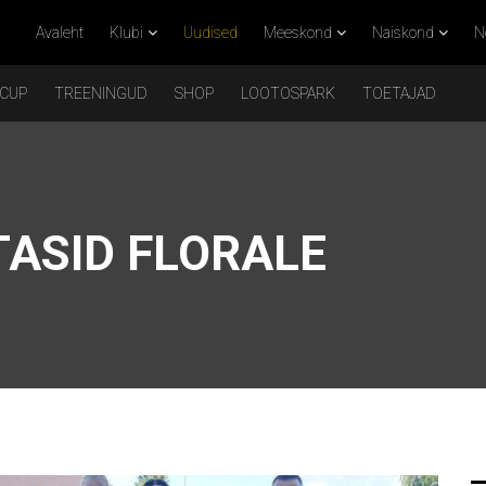
Avaleht
Klubi
Uudised
Meeskond
Naiskond
N
 CUP
TREENINGUD
SHOP
LOOTOSPARK
TOETAJAD
ASID FLORALE