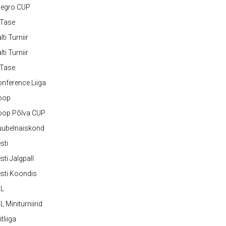
legro CUP
-Tase
lti Turniir
lti Turniir
-Tase
nference Liiga
oop
oop Põlva CUP
uubelnaiskond
sti
sti Jalgpall
sti Koondis
JL
L Miniturniirid
itliiga