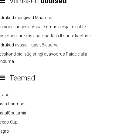
Viimased
uudised
üdrukud mängivad Maardus
uniorid langesid Vasalemmas üleaja minutitel
iskonna järelkasv sai saarlastelt suure kaotuse
drukud avasid liigas võiduarve
eskond pidi sügisringi avavoorus Paidele alla
anduma
Teemad
-Tase
asta Parimad
stalõputurniir
lcedo Cup
legro