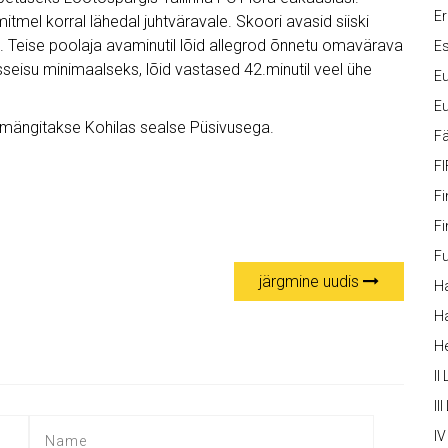
Er
itmel korral lähedal juhtväravale. Skoori avasid siiski
t. Teise poolaja avaminutil lõid allegrod õnnetu omavärava
Es
sseisu minimaalseks, lõid vastased 42.minutil veel ühe
Eu
Eu
7 mängitakse Kohilas sealse Püsivusega.
Fä
FI
Fi
Fi
Fu
järgmine uudis
Ha
Ha
H
II
III
IV