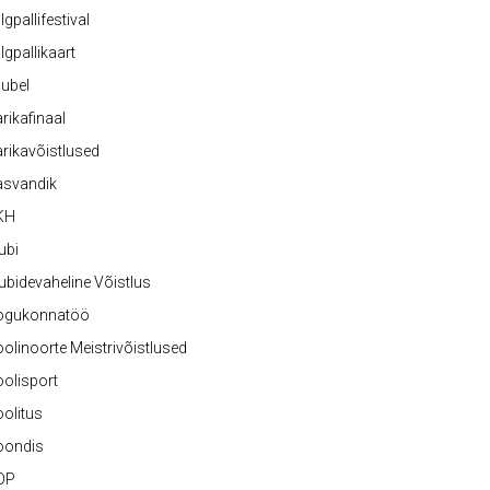
lgpallifestival
lgpallikaart
ubel
rikafinaal
rikavõistlused
asvandik
KH
ubi
ubidevaheline Võistlus
ogukonnatöö
olinoorte Meistrivõistlused
olisport
olitus
oondis
OP