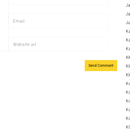
Ja
Ja
Ju
Ka
Ka
K
K
Kl
Kl
K
Ko
Ko
Ko
K
K