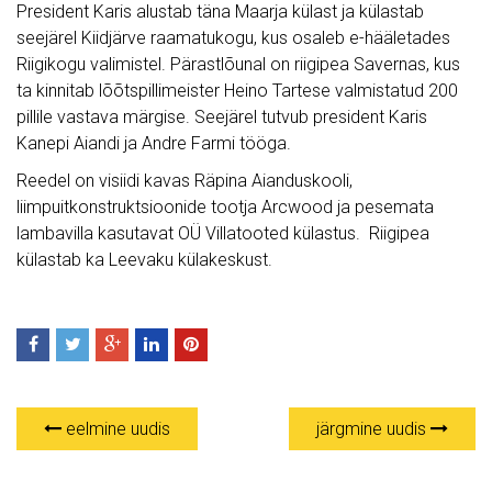
President Karis alustab täna Maarja külast ja külastab
seejärel Kiidjärve raamatukogu, kus osaleb e-hääletades
Riigikogu valimistel. Pärastlõunal on riigipea Savernas, kus
ta kinnitab lõõtspillimeister Heino Tartese valmistatud 200
pillile vastava märgise. Seejärel tutvub president Karis
Kanepi Aiandi ja Andre Farmi tööga.
Reedel on visiidi kavas Räpina Aianduskooli,
liimpuitkonstruktsioonide tootja Arcwood ja pesemata
lambavilla kasutavat OÜ Villatooted külastus. Riigipea
külastab ka Leevaku külakeskust.
eelmine uudis
järgmine uudis