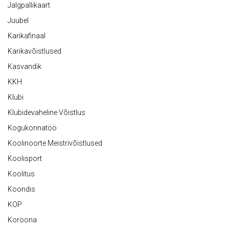
Jalgpallikaart
Juubel
Karikafinaal
Karikavõistlused
Kasvandik
KKH
Klubi
Klubidevaheline Võistlus
Kogukonnatöö
Koolinoorte Meistrivõistlused
Koolisport
Koolitus
Koondis
KOP
Koroona