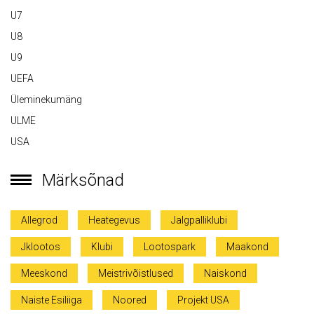
U7
U8
U9
UEFA
Üleminekumäng
ULME
USA
Märksõnad
Allegrod
Heategevus
Jalgpalliklubi
Jklootos
Klubi
Lootospark
Maakond
Meeskond
Meistrivõistlused
Naiskond
Naiste Esiliiga
Noored
Projekt USA