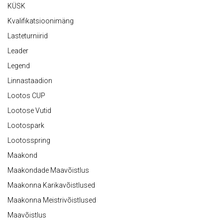
KÜSK
Kvalifikatsioonimäng
Lasteturniirid
Leader
Legend
Linnastaadion
Lootos CUP
Lootose Vutid
Lootospark
Lootosspring
Maakond
Maakondade Maavõistlus
Maakonna Karikavõistlused
Maakonna Meistrivõistlused
Maavõistlus