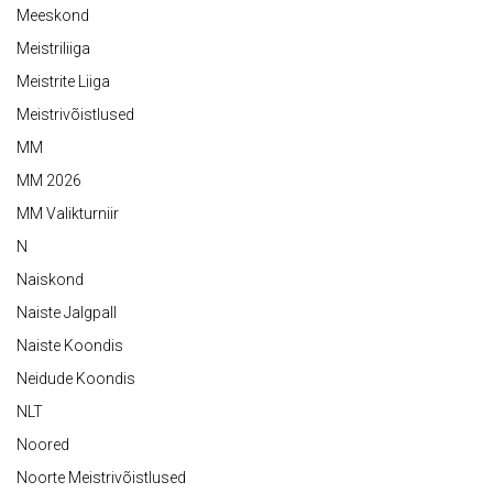
Meeskond
Meistriliiga
Meistrite Liiga
Meistrivõistlused
MM
MM 2026
MM Valikturniir
N
Naiskond
Naiste Jalgpall
Naiste Koondis
Neidude Koondis
NLT
Noored
Noorte Meistrivõistlused