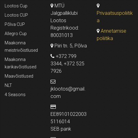
MTÜ
Lootos Cup
Jalgpalliklubi
Privaatsuspoliitik
Lootos CUP
Lootos
a
Põlva CUP
Registrikood:
Annetamise
Allegro Cup
80031013
poliitika
Maakonna
Piiri tn. 5, Põlva
meistrivõistlused
+372 799
Maakonna
3344, +372 525
karikavõistlused
7926
Maavõistlused
NLT
jklootos@gmail.
4 Seasons
com
EE89101022003
5116014
SEB pank