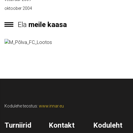
oktoober 2004
Ela
meile kaasa
Kodulehe teostus:
www.innar.eu
Turniirid
Kontakt
Koduleht