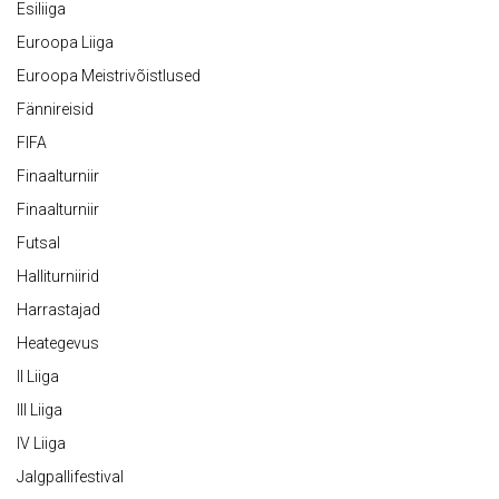
Esiliiga
Euroopa Liiga
Euroopa Meistrivõistlused
Fännireisid
FIFA
Finaalturniir
Finaalturniir
Futsal
Halliturniirid
Harrastajad
Heategevus
II Liiga
III Liiga
IV Liiga
Jalgpallifestival