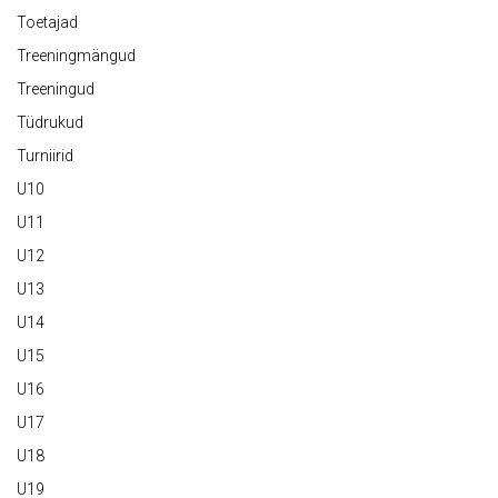
Toetajad
Treeningmängud
Treeningud
Tüdrukud
Turniirid
U10
U11
U12
U13
U14
U15
U16
U17
U18
U19