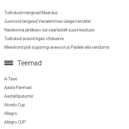
Tüdrukud mängivad Maardus
Juuniorid langesid Vasalemmas üleaja minutitel
Naiskonna järelkasv sai saarlastelt suure kaotuse
Tüdrukud avasid liigas võiduarve
Meeskond pidi sügisringi avavoorus Paidele alla vanduma
Teemad
A-Tase
Aasta Parimad
Aastalõputurniir
Alcedo Cup
Allegro
Allegro CUP