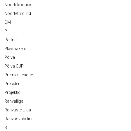
Noortekoondis
Noorteturniirid
OM
P
Partner
Playmakers
Põlva
Põlva CUP
Premier League
President
Projektid
Rahvaliiga
Rahvuste Liiga
Rahvusvaheline
S