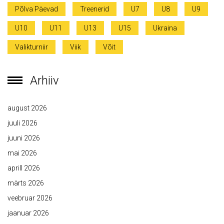
Põlva Päevad
Treenerid
U7
U8
U9
U10
U11
U13
U15
Ukraina
Valikturniir
Viik
Võit
Arhiiv
august 2026
juuli 2026
juuni 2026
mai 2026
aprill 2026
märts 2026
veebruar 2026
jaanuar 2026