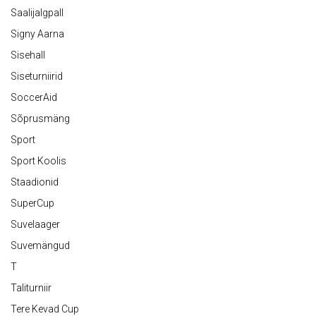
Saalijalgpall
Signy Aarna
Sisehall
Siseturniirid
SoccerAid
Sõprusmäng
Sport
Sport Koolis
Staadionid
SuperCup
Suvelaager
Suvemängud
T
Taliturniir
Tere Kevad Cup