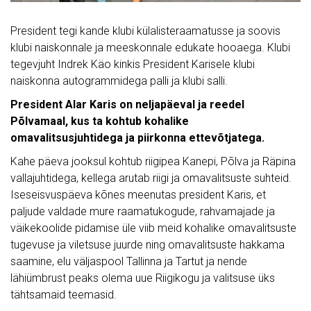
President tegi kande klubi külalisteraamatusse ja soovis
klubi naiskonnale ja meeskonnale edukate hooaega. Klubi
tegevjuht Indrek Käo kinkis President Karisele klubi
naiskonna autogrammidega palli ja klubi salli.
President Alar Karis on neljapäeval ja reedel
Põlvamaal, kus ta kohtub kohalike
omavalitsusjuhtidega ja piirkonna ettevõtjatega.
Kahe päeva jooksul kohtub riigipea Kanepi, Põlva ja Räpina
vallajuhtidega, kellega arutab riigi ja omavalitsuste suhteid.
Iseseisvuspäeva kõnes meenutas president Karis, et
paljude valdade mure raamatukogude, rahvamajade ja
väikekoolide pidamise üle viib meid kohalike omavalitsuste
tugevuse ja viletsuse juurde ning omavalitsuste hakkama
saamine, elu väljaspool Tallinna ja Tartut ja nende
lähiümbrust peaks olema uue Riigikogu ja valitsuse üks
tähtsamaid teemasid.