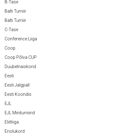
B-Tase
Balti Turniir
Balti Turniir
C-Tase
Conference Liiga
Coop
Coop Põlva CUP
Duubelnaiskond
Eesti
Eesti Jalgpall
Eesti Koondis
EJL
EJL Miniturniirid
Eliitliiga
Eriolukord