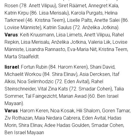
Rosen (78. Anett Vilipuu), Siret Räämet, Annegret Kala,
Katrin Kirpu (86. Liisa Merisalu), Karola Purgats, Helina
Tarkmeel (46. Kristina Teern), Liselle Palts, Anette Salei (86.
Loviise Männiste), Katriin Saulus (72. Anželika Jotkina).
Varus
: Keiti Kruusmann, Liisa Liimets, Anett Vilipuu, Rahel
Repkin, Liisa Merisalu, Anželika Jotkina, Valeria Liik, Loviise
Männiste, Lisandra Rannasto, Eva-Maria Niit, Kristina Teern,
Marta Staalfeldt.
Iisrael
: Fortun Rubin (84. Harom Keren), Shani David,
Michaelit Workou (84. Shira Elinav), Asia Dercksen, Itaf
Alkisi, Noa Selimhodzic (72. Eden Avital), Rahel
Steinschneider, Vital Zina Kats (72. Smadar Cohen), Talia
Sommer, Tal Faingezicht, Marian Awad (60. Ben Israel
Mayaan).
Varus
: Harom Keren, Noa Kosak, Hili Shalom, Goren Tamar,
Ziv Rothazan, Maia Nedara Cabrera, Eden Avital, Hadas
Morin, Shira Elinav, Adee Hadas Goulden, Smadar Cohen,
Ben Israel Mayaan