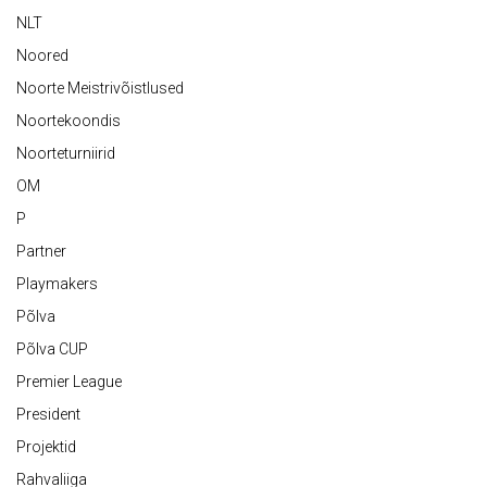
NLT
Noored
Noorte Meistrivõistlused
Noortekoondis
Noorteturniirid
OM
P
Partner
Playmakers
Põlva
Põlva CUP
Premier League
President
Projektid
Rahvaliiga