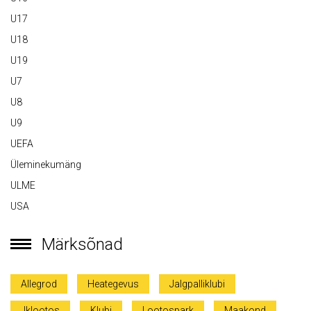
U17
U18
U19
U7
U8
U9
UEFA
Üleminekumäng
ULME
USA
Märksõnad
Allegrod
Heategevus
Jalgpalliklubi
Jklootos
Klubi
Lootospark
Maakond