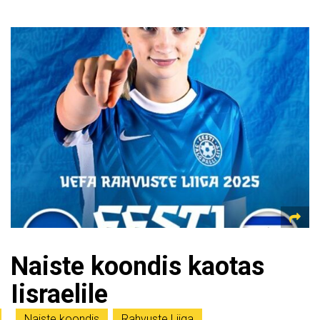
Naiste koondis kaotas
Iisraelile
Naiste koondis
,
Rahvuste Liiga