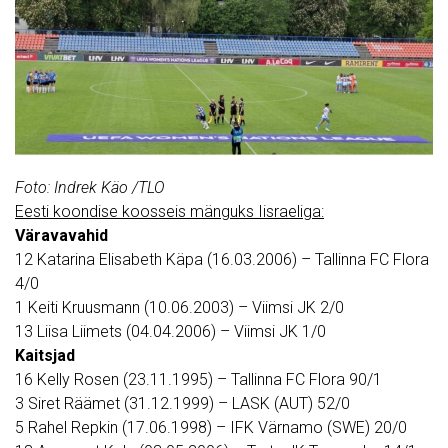
Foto: Indrek Käo /TLO
Eesti koondise koosseis mänguks Iisraeliga:
Väravavahid
12 Katarina Elisabeth Käpa (16.03.2006) – Tallinna FC Flora
4/0
1 Keiti Kruusmann (10.06.2003) – Viimsi JK 2/0
13 Liisa Liimets (04.04.2006) – Viimsi JK 1/0
Kaitsjad
16 Kelly Rosen (23.11.1995) – Tallinna FC Flora 90/1
3 Siret Räämet (31.12.1999) – LASK (AUT) 52/0
5 Rahel Repkin (17.06.1998) – IFK Värnamo (SWE) 20/0