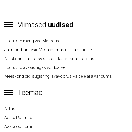
Viimased
uudised
Tüdrukud mängivad Maardus
Juuniorid langesid Vasalemmas üleaja minutitel
Naiskonna järelkasv sai saarlastelt suure kaotuse
Tüdrukud avasid liigas võiduarve
Meeskond pidi sügisringi avavoorus Paidele alla vanduma
Teemad
A-Tase
Aasta Parimad
Aastalõputurniir