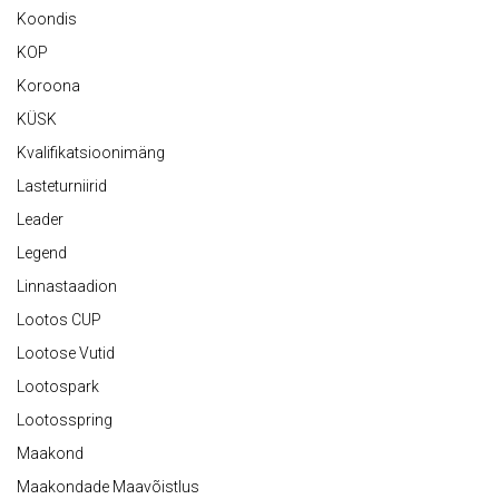
Koondis
KOP
Koroona
KÜSK
Kvalifikatsioonimäng
Lasteturniirid
Leader
Legend
Linnastaadion
Lootos CUP
Lootose Vutid
Lootospark
Lootosspring
Maakond
Maakondade Maavõistlus