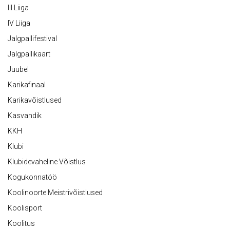
III Liiga
IV Liiga
Jalgpallifestival
Jalgpallikaart
Juubel
Karikafinaal
Karikavõistlused
Kasvandik
KKH
Klubi
Klubidevaheline Võistlus
Kogukonnatöö
Koolinoorte Meistrivõistlused
Koolisport
Koolitus