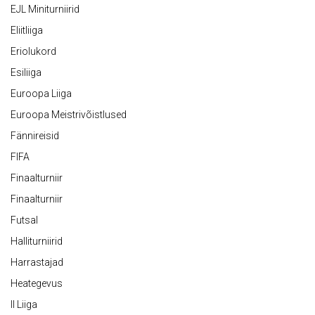
EJL Miniturniirid
Eliitliiga
Eriolukord
Esiliiga
Euroopa Liiga
Euroopa Meistrivõistlused
Fännireisid
FIFA
Finaalturniir
Finaalturniir
Futsal
Halliturniirid
Harrastajad
Heategevus
II Liiga