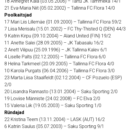
18 Annegret Kala (03.05.2006) – Tartu JK Tammeka 14/1
21 Eva-Maria Niit (05.02.2002) – Tallinna FC Flora 14/0
Poolkaitsjad
17 Mari Liis Lillemäe (01.09.2000) – Tallinna FC Flora 59/2
7 Liisa Merisalu (15.01.2002) – FC Thy-Thisted Q (DEN) 44/3
9 Katrin Kirpu (09.10.2004) – Aland United (FIN) 19/2
11 Anette Salei (28.09.2005) – JK Tabasalu 16/2
2 Anett Vilipuu (25.09.1996) – JK Tallinna Kalev 6/1
4 Liselle Palts (02.12.2005) – Tallinna FC Flora 6/0
8 Helina Tarkmeel (20.09.2005) – Tallinna FC Flora 4/0
10 Karola Purgats (06.04.2006) – Tallinna FC Flora 3/0
23 Marta Liisa Staalfeldt (02.12.2004) – CF Pozuelo (ESP)
2/0
20 Lisandra Rannasto (13.01.2004) – Saku Sporting 2/0
19 Loviise Männiste (24.02.2008) – FC Elva 2/0
15 Valeria Liik (19.05.2003) – Saku Sporting 1/0
Ründajad
22 Kristina Teern (13.11.2004) – LASK (AUT) 16/2
6 Katriin Saulus (05.07.2003) – Saku Sporting 9/1