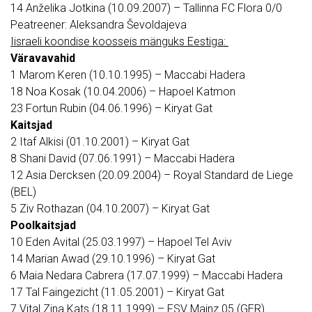
14 Anželika Jotkina (10.09.2007) – Tallinna FC Flora 0/0
Peatreener: Aleksandra Ševoldajeva
Iisraeli koondise koosseis mänguks Eestiga:
Väravavahid
1 Marom Keren (10.10.1995) – Maccabi Hadera
18 Noa Kosak (10.04.2006) – Hapoel Katmon
23 Fortun Rubin (04.06.1996) – Kiryat Gat
Kaitsjad
2 Itaf Alkisi (01.10.2001) – Kiryat Gat
8 Shani David (07.06.1991) – Maccabi Hadera
12 Asia Dercksen (20.09.2004) – Royal Standard de Liege
(BEL)
5 Ziv Rothazan (04.10.2007) – Kiryat Gat
Poolkaitsjad
10 Eden Avital (25.03.1997) – Hapoel Tel Aviv
14 Marian Awad (29.10.1996) – Kiryat Gat
6 Maia Nedara Cabrera (17.07.1999) – Maccabi Hadera
17 Tal Faingezicht (11.05.2001) – Kiryat Gat
7 Vital Zina Kats (18.11.1999) – FSV Mainz 05 (GER)