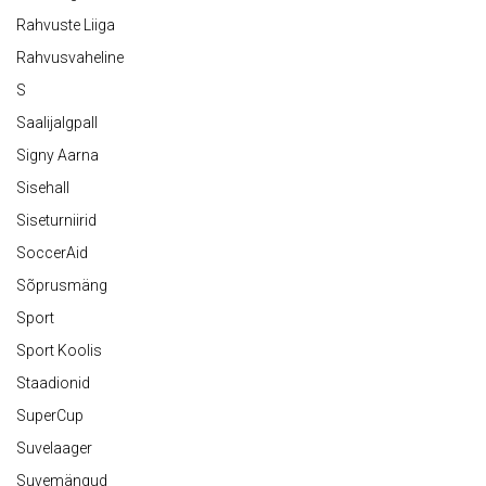
Rahvuste Liiga
Rahvusvaheline
S
Saalijalgpall
Signy Aarna
Sisehall
Siseturniirid
SoccerAid
Sõprusmäng
Sport
Sport Koolis
Staadionid
SuperCup
Suvelaager
Suvemängud