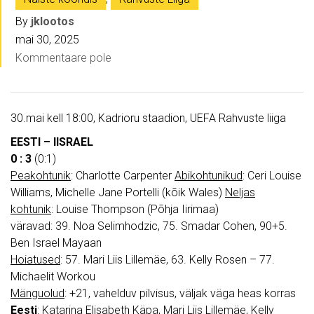
By
jklootos
mai 30, 2025
Kommentaare pole
30.mai kell 18:00, Kadrioru staadion, UEFA Rahvuste liiga
EESTI – IISRAEL
0 : 3
(0:1)
Peakohtunik
: Charlotte Carpenter
Abikohtunikud
: Ceri Louise
Williams, Michelle Jane Portelli (kõik Wales)
Neljas
kohtunik
: Louise Thompson (Põhja Iirimaa)
väravad: 39. Noa Selimhodzic, 75. Smadar Cohen, 90+5.
Ben Israel Mayaan
Hoiatused
: 57. Mari Liis Lillemäe, 63. Kelly Rosen – 77.
Michaelit Workou
Mänguolud
: +21, vahelduv pilvisus, väljak väga heas korras
Eesti
: Katarina Elisabeth Käpa, Mari Liis Lillemäe, Kelly