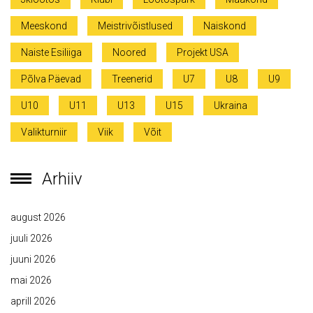
Meeskond
Meistrivõistlused
Naiskond
Naiste Esiliiga
Noored
Projekt USA
Põlva Päevad
Treenerid
U7
U8
U9
U10
U11
U13
U15
Ukraina
Valikturniir
Viik
Võit
Arhiiv
august 2026
juuli 2026
juuni 2026
mai 2026
aprill 2026