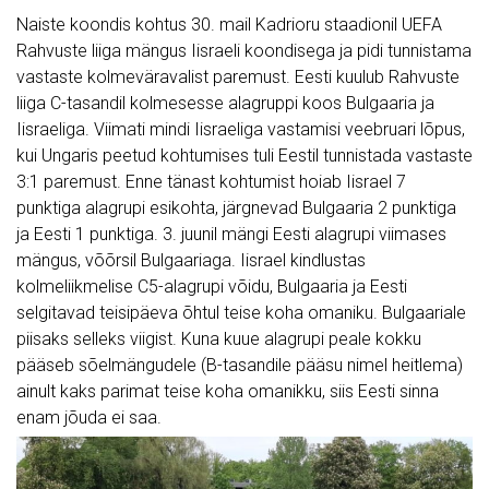
Naiste koondis kohtus 30. mail Kadrioru staadionil UEFA
Rahvuste liiga mängus Iisraeli koondisega ja pidi tunnistama
vastaste kolmeväravalist paremust. Eesti kuulub Rahvuste
liiga C-tasandil kolmesesse alagruppi koos Bulgaaria ja
Iisraeliga. Viimati mindi Iisraeliga vastamisi veebruari lõpus,
kui Ungaris peetud kohtumises tuli Eestil tunnistada vastaste
3:1 paremust. Enne tänast kohtumist hoiab Iisrael 7
punktiga alagrupi esikohta, järgnevad Bulgaaria 2 punktiga
ja Eesti 1 punktiga. 3. juunil mängi Eesti alagrupi viimases
mängus, võõrsil Bulgaariaga. Iisrael kindlustas
kolmeliikmelise C5-alagrupi võidu, Bulgaaria ja Eesti
selgitavad teisipäeva õhtul teise koha omaniku. Bulgaariale
piisaks selleks viigist. Kuna kuue alagrupi peale kokku
pääseb sõelmängudele (B-tasandile pääsu nimel heitlema)
ainult kaks parimat teise koha omanikku, siis Eesti sinna
enam jõuda ei saa.