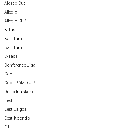
Alcedo Cup
Allegro
Allegro CUP
B-Tase
Balti Turniir
Balti Turniir
C-Tase
Conference Liiga
Coop
Coop Põlva CUP
Duubelnaiskond
Eesti
Eesti Jalgpall
Eesti Koondis
EJL