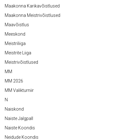
Maakonna Karikavõistlused
Maakonna Meistrivõistlused
Maavõistlus
Meeskond
Meistriliiga
Meistrite Liiga
Meistrivõistlused
MM
MM 2026
MM Valikturniir
N
Naiskond
Naiste Jalgpall
Naiste Koondis
Neidude Koondis