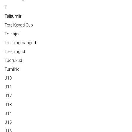
T
Taliturniir
Tere Kevad Cup
Toetajad
Treeningmängud
Treeningud
Tüdrukud
Turniirid
U10
U11
U12
U13
U14
U15
U16