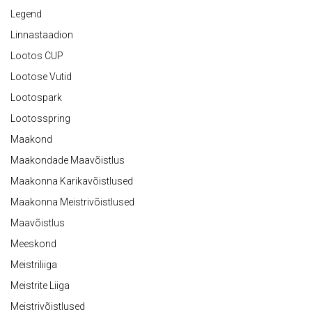
Legend
Linnastaadion
Lootos CUP
Lootose Vutid
Lootospark
Lootosspring
Maakond
Maakondade Maavõistlus
Maakonna Karikavõistlused
Maakonna Meistrivõistlused
Maavõistlus
Meeskond
Meistriliiga
Meistrite Liiga
Meistrivõistlused