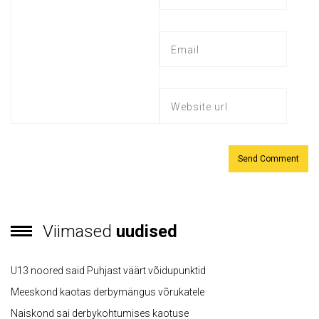
Viimased
uudised
U13 noored said Puhjast väärt võidupunktid
Meeskond kaotas derbymängus võrukatele
Naiskond sai derbykohtumises kaotuse