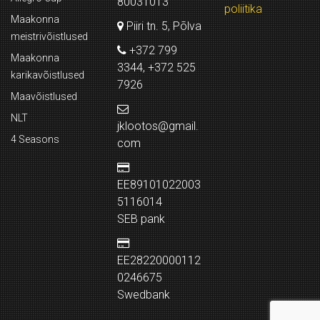
80031013
poliitika
Maakonna
Piiri tn. 5, Põlva
meistrivõistlused
+372 799
Maakonna
3344, +372 525
karikavõistlused
7926
Maavõistlused
NLT
jklootos@gmail.
4 Seasons
com
EE89101022003
5116014
SEB pank
EE28220000112
0246675
Swedbank