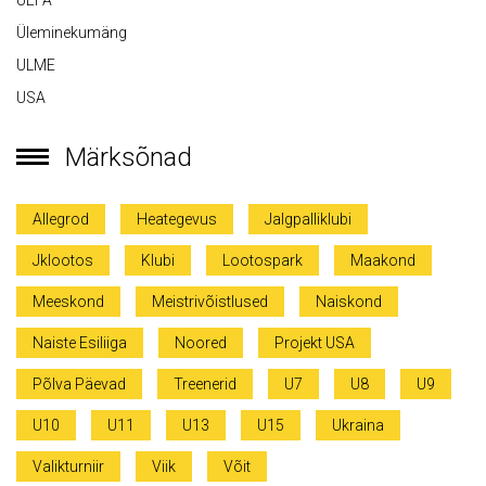
UEFA
Üleminekumäng
ULME
USA
Märksõnad
Allegrod
Heategevus
Jalgpalliklubi
Jklootos
Klubi
Lootospark
Maakond
Meeskond
Meistrivõistlused
Naiskond
Naiste Esiliiga
Noored
Projekt USA
Põlva Päevad
Treenerid
U7
U8
U9
U10
U11
U13
U15
Ukraina
Valikturniir
Viik
Võit