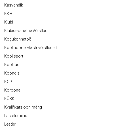
Kasvandik
KKH
Klubi
Klubidevaheline Võistlus
Kogukonnatöö
Koolinoorte Meistrivõistlused
Koolisport
Koolitus
Koondis
KOP
Koroona
KÜSK
Kvalifikatsioonimäng
Lasteturniirid
Leader