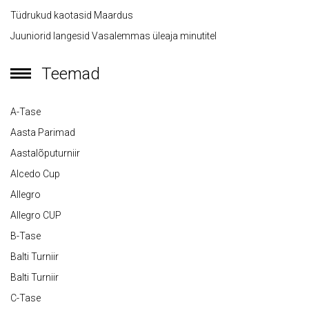
Tüdrukud kaotasid Maardus
Juuniorid langesid Vasalemmas üleaja minutitel
Teemad
A-Tase
Aasta Parimad
Aastalõputurniir
Alcedo Cup
Allegro
Allegro CUP
B-Tase
Balti Turniir
Balti Turniir
C-Tase