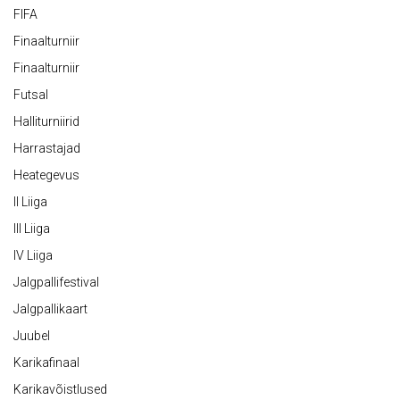
FIFA
Finaalturniir
Finaalturniir
Futsal
Halliturniirid
Harrastajad
Heategevus
II Liiga
III Liiga
IV Liiga
Jalgpallifestival
Jalgpallikaart
Juubel
Karikafinaal
Karikavõistlused