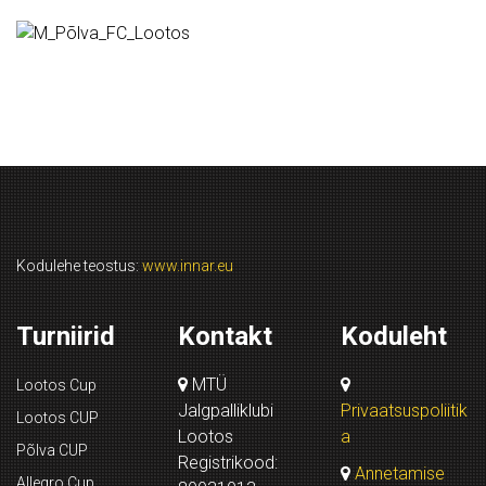
Kodulehe teostus:
www.innar.eu
Turniirid
Kontakt
Koduleht
MTÜ
Lootos Cup
Jalgpalliklubi
Privaatsuspoliitik
Lootos CUP
Lootos
a
Põlva CUP
Registrikood:
Annetamise
Allegro Cup