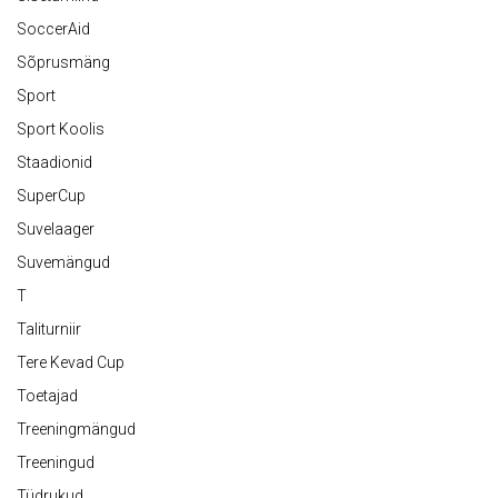
SoccerAid
Sõprusmäng
Sport
Sport Koolis
Staadionid
SuperCup
Suvelaager
Suvemängud
T
Taliturniir
Tere Kevad Cup
Toetajad
Treeningmängud
Treeningud
Tüdrukud