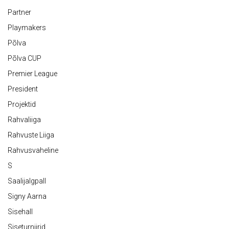
Partner
Playmakers
Põlva
Põlva CUP
Premier League
President
Projektid
Rahvaliiga
Rahvuste Liiga
Rahvusvaheline
S
Saalijalgpall
Signy Aarna
Sisehall
Siseturniirid