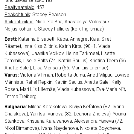
rahuldavas seisukorras
Pealtvaatajaid
: 457
Peakohtunik
: Stacey Pearson
Abikohtunikud
: Nicoleta Bria, Anastasiya Vološtšuk
Neljas kohtunik
: Stacey Fullicks (kõik Inglismaa)
Eesti:
Katarina Elisabeth Käpa, Annegret Kala, Siret
Räämet, Inna Kiss-Zlidnis, Katrin Kirpu (90+1. Vlada
Kubassova), Jaanika Volkov, Helina Tarkmeel, Lisette
Tammik, Liselle Palts (74. Katriin Saulus), Kristina Teern (56.
Anette Salei), Liisa Merisalu (56. Mari Liis Lillemäe).
Varus:
Victoria Vihman, Roberta Jürna, Anett Vilipuu, Loviise
Männiste, Rahel Repkin, Katriin Saulus, Anette Salei, Kelly
Rosen, Mari Liis Lillemäe, Vlada Kubassova, Eva-Maria Niit,
Emma Treiberg.
Bulgaaria:
Milena Karakoleva, Silviya Kefalova (82. Ivana
Chalakova), Yanitsa Ivanova (82. Leanora Zheleva), Yoana
Stankova, Kristiana Karaivanova, Aleksandra Yaneva (72.
Nikol Dimanova), Ivana Naydenova, Nikoleta Boycheva,