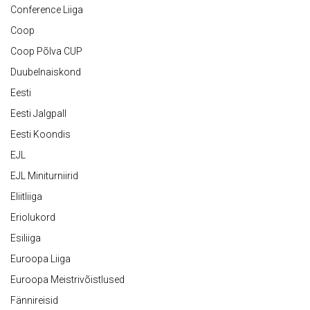
Conference Liiga
Coop
Coop Põlva CUP
Duubelnaiskond
Eesti
Eesti Jalgpall
Eesti Koondis
EJL
EJL Miniturniirid
Eliitliiga
Eriolukord
Esiliiga
Euroopa Liiga
Euroopa Meistrivõistlused
Fännireisid