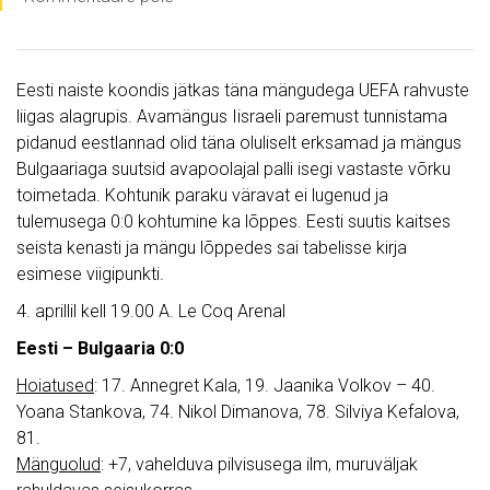
Eesti naiste koondis jätkas täna mängudega UEFA rahvuste
liigas alagrupis. Avamängus Iisraeli paremust tunnistama
pidanud eestlannad olid täna oluliselt erksamad ja mängus
Bulgaariaga suutsid avapoolajal palli isegi vastaste võrku
toimetada. Kohtunik paraku väravat ei lugenud ja
tulemusega 0:0 kohtumine ka lõppes. Eesti suutis kaitses
seista kenasti ja mängu lõppedes sai tabelisse kirja
esimese viigipunkti.
4. aprillil kell 19.00 A. Le Coq Arenal
Eesti – Bulgaaria 0:0
Hoiatused
: 17. Annegret Kala, 19. Jaanika Volkov – 40.
Yoana Stankova, 74. Nikol Dimanova, 78. Silviya Kefalova,
81.
Mänguolud
: +7, vahelduva pilvisusega ilm, muruväljak