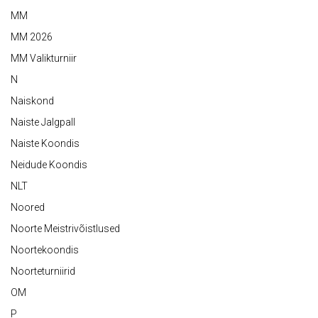
MM
MM 2026
MM Valikturniir
N
Naiskond
Naiste Jalgpall
Naiste Koondis
Neidude Koondis
NLT
Noored
Noorte Meistrivõistlused
Noortekoondis
Noorteturniirid
OM
P