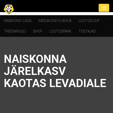
NAISKOND I LIIGA
MEESKOND II LIIGA B
LOOTOS CUP
TREENINGUD
SHOP
LOOTOSPARK
TOETAJAD
NAISKONNA
JÄRELKASV
KAOTAS LEVADIALE