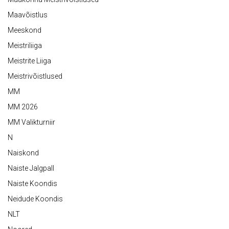
Maavõistlus
Meeskond
Meistriliiga
Meistrite Liiga
Meistrivõistlused
MM
MM 2026
MM Valikturniir
N
Naiskond
Naiste Jalgpall
Naiste Koondis
Neidude Koondis
NLT