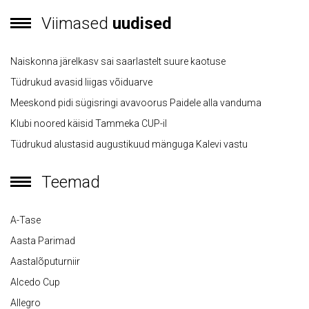
Viimased
uudised
Naiskonna järelkasv sai saarlastelt suure kaotuse
Tüdrukud avasid liigas võiduarve
Meeskond pidi sügisringi avavoorus Paidele alla vanduma
Klubi noored käisid Tammeka CUP-il
Tüdrukud alustasid augustikuud mänguga Kalevi vastu
Teemad
A-Tase
Aasta Parimad
Aastalõputurniir
Alcedo Cup
Allegro