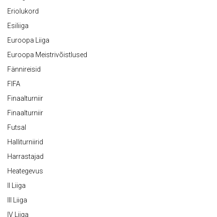
Eriolukord
Esiliiga
Euroopa Liiga
Euroopa Meistrivõistlused
Fännireisid
FIFA
Finaalturniir
Finaalturniir
Futsal
Halliturniirid
Harrastajad
Heategevus
II Liiga
III Liiga
IV Liiga