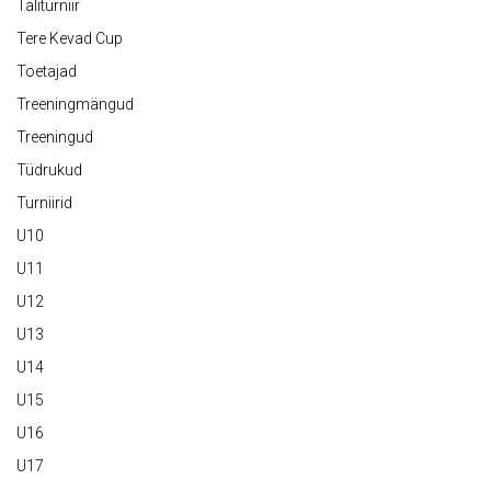
Taliturniir
Tere Kevad Cup
Toetajad
Treeningmängud
Treeningud
Tüdrukud
Turniirid
U10
U11
U12
U13
U14
U15
U16
U17