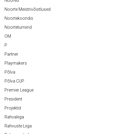
Noored
Noorte Meistrivõistlused
Noortekoondis
Noorteturniirid
OM
P
Partner
Playmakers
Põlva
Põlva CUP
Premier League
President
Projektid
Rahvaliiga
Rahvuste Liiga