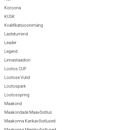
Koroona
KÜSK
Kvalifikatsioonimäng
Lasteturniirid
Leader
Legend
Linnastaadion
Lootos CUP
Lootose Vutid
Lootospark
Lootosspring
Maakond
Maakondade Maavõistlus
Maakonna Karikavõistlused
Maakonna Meistrivõistlused