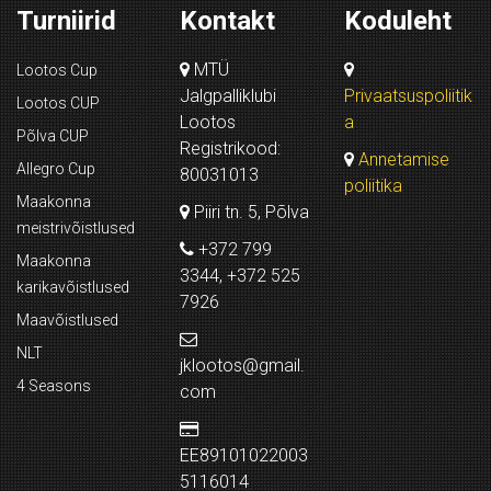
Turniirid
Kontakt
Koduleht
MTÜ
Lootos Cup
Jalgpalliklubi
Privaatsuspoliitik
Lootos CUP
Lootos
a
Põlva CUP
Registrikood:
Annetamise
Allegro Cup
80031013
poliitika
Maakonna
Piiri tn. 5, Põlva
meistrivõistlused
+372 799
Maakonna
3344, +372 525
karikavõistlused
7926
Maavõistlused
NLT
jklootos@gmail.
4 Seasons
com
EE89101022003
5116014