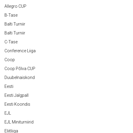
Allegro CUP
B-Tase
Balti Turniir
Balti Turniir
C-Tase
Conference Liiga
Coop
Coop Põlva CUP
Duubelnaiskond
Eesti
Eesti Jalgpall
Eesti Koondis
EJL
EJL Miniturniirid
Eliitliiga