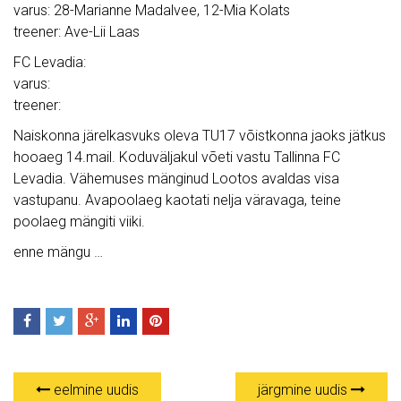
varus: 28-Marianne Madalvee, 12-Mia Kolats
treener: Ave-Lii Laas
FC Levadia:
varus:
treener:
Naiskonna järelkasvuks oleva TU17 võistkonna jaoks jätkus
hooaeg 14.mail. Koduväljakul võeti vastu Tallinna FC
Levadia. Vähemuses mänginud Lootos avaldas visa
vastupanu. Avapoolaeg kaotati nelja väravaga, teine
poolaeg mängiti viiki.
enne mängu …
eelmine uudis
järgmine uudis