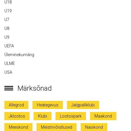
U18
U19
U7
U8
U9
UEFA
Üleminekumäng
ULME
USA
Märksõnad
Allegrod
Heategevus
Jalgpalliklubi
Jklootos
Klubi
Lootospark
Maakond
Meeskond
Meistrivõistlused
Naiskond