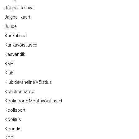
Jalgpallifestival
Jalgpallikaart
Juubel
Karikafinaal
Karikavõistlused
Kasvandik
KKH
Klubi
Klubidevaheline Võistlus
Kogukonnatöö
Koolinoorte Meistrivõistlused
Koolisport
Koolitus
Koondis
KOP