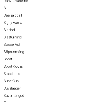
Rahvusvaheline
S
Saalijalgpall
Signy Aarna
Sisehall
Siseturniirid
SoccerAid
Sõprusmäng
Sport
Sport Koolis
Staadionid
SuperCup
Suvelaager
Suvemängud
T