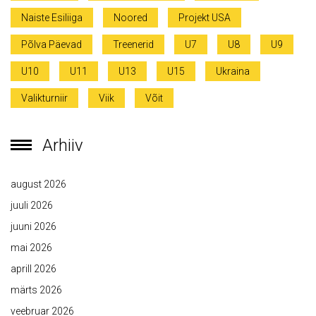
Naiste Esiliiga
Noored
Projekt USA
Põlva Päevad
Treenerid
U7
U8
U9
U10
U11
U13
U15
Ukraina
Valikturniir
Viik
Võit
Arhiiv
august 2026
juuli 2026
juuni 2026
mai 2026
aprill 2026
märts 2026
veebruar 2026