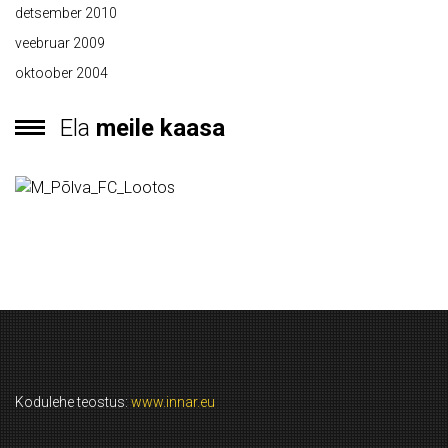
detsember 2010
veebruar 2009
oktoober 2004
Ela
meile kaasa
Kodulehe teostus:
www.innar.eu