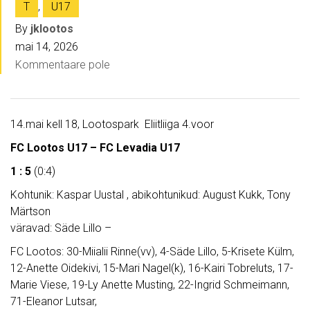
T
,
U17
By
jklootos
mai 14, 2026
Kommentaare pole
14.mai kell 18, Lootospark Eliitliiga 4.voor
FC Lootos U17 – FC Levadia U17
1 : 5
(0:4)
Kohtunik: Kaspar Uustal , abikohtunikud: August Kukk, Tony
Märtson
väravad: Säde Lillo –
FC Lootos: 30-Miialii Rinne(vv), 4-Säde Lillo, 5-Krisete Külm,
12-Anette Oidekivi, 15-Mari Nagel(k), 16-Kairi Tobreluts, 17-
Marie Viese, 19-Ly Anette Musting, 22-Ingrid Schmeimann,
71-Eleanor Lutsar,