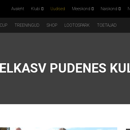
Avaleht
Klubi
Uudised
Meeskond
Naiskond
N
 CUP
TREENINGUD
SHOP
LOOTOSPARK
TOETAJAD
ELKASV PUDENES KU