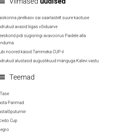
Viimased
uudised
iskonna järelkasv sai saarlastelt suure kaotuse
drukud avasid liigas võiduarve
eskond pidi sügisringi avavoorus Paidele alla
anduma
ubi noored käisid Tammeka CUP-il
drukud alustasid augustikuud mänguga Kalevi vastu
Teemad
-Tase
asta Parimad
stalõputurniir
lcedo Cup
legro