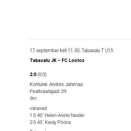
17.september kell 11.30, Tabasalu T U15
Tabasalu JK – FC Lootos
2:0
(0:0)
Kohtunik: Andres Jahimaa
Pealtvaatajaid: 39
Ilm:
väravad:
1:0 40`.Heleri-Anete Neider
2:0 45`.Keidy Pööra