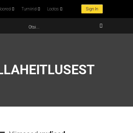
oored
Turniirid
Lootos
Sign In
LLAHEITLUSEST