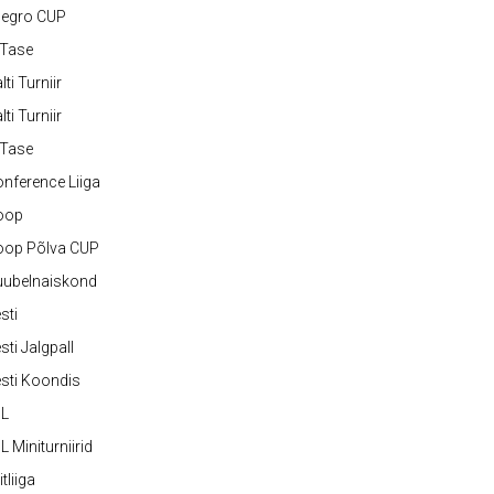
legro CUP
-Tase
lti Turniir
lti Turniir
-Tase
nference Liiga
oop
oop Põlva CUP
uubelnaiskond
sti
sti Jalgpall
sti Koondis
JL
L Miniturniirid
itliiga