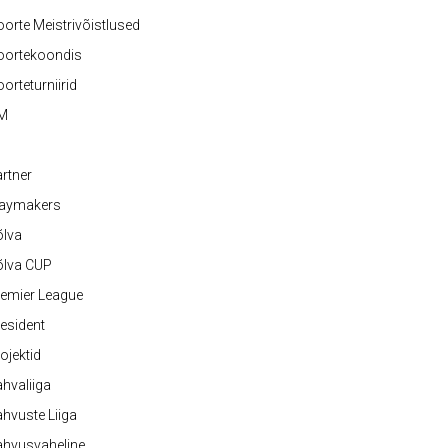
orte Meistrivõistlused
oortekoondis
orteturniirid
M
rtner
laymakers
õlva
õlva CUP
emier League
esident
ojektid
hvaliiga
hvuste Liiga
ahvusvaheline