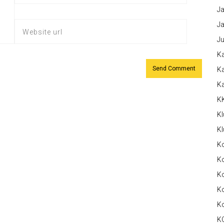
Ja
Ja
Ju
Ka
Ka
K
K
Kl
Kl
K
Ko
Ko
Ko
K
K