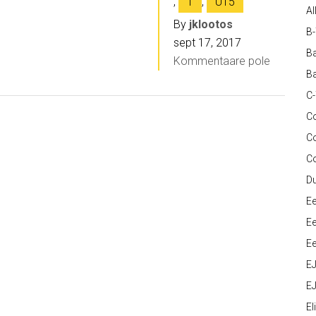
,
T
,
U15
Al
By
jklootos
B
sept 17, 2017
Ba
Kommentaare pole
Ba
C
Co
C
C
D
Ee
Ee
Ee
E
EJ
Eli