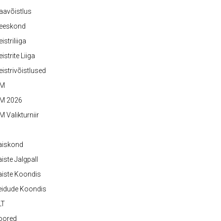
aavõistlus
eeskond
istriliiga
istrite Liiga
istrivõistlused
M
M 2026
 Valikturniir
aiskond
iste Jalgpall
iste Koondis
eidude Koondis
LT
oored