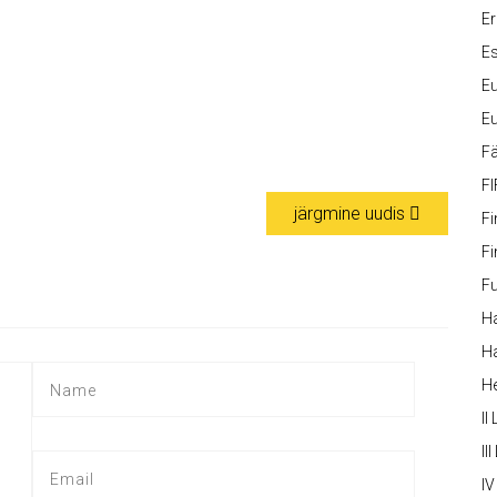
Er
Es
Eu
Eu
Fä
FI
järgmine uudis
Fi
Fi
Fu
Ha
Ha
H
II
III
IV