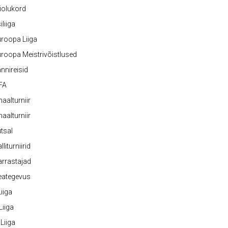
iolukord
iliiga
roopa Liiga
roopa Meistrivõistlused
nnireisid
FA
naalturniir
naalturniir
tsal
lliturniirid
rrastajad
eategevus
 Liiga
 Liiga
 Liiga