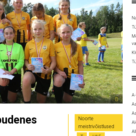
Na
Tü
Me
v
Kl
Tü
A
A
Aa
pudenes
Noorte
A
meistrivõistlused
Al