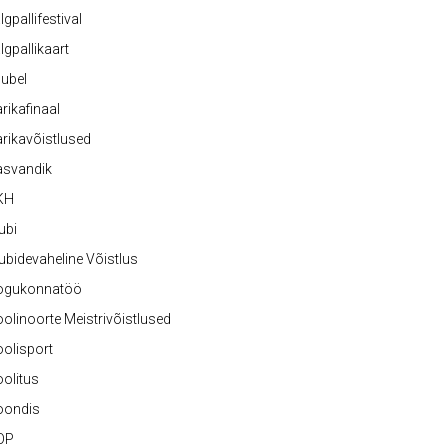
lgpallifestival
lgpallikaart
ubel
rikafinaal
rikavõistlused
asvandik
KH
ubi
ubidevaheline Võistlus
ogukonnatöö
olinoorte Meistrivõistlused
olisport
olitus
oondis
OP