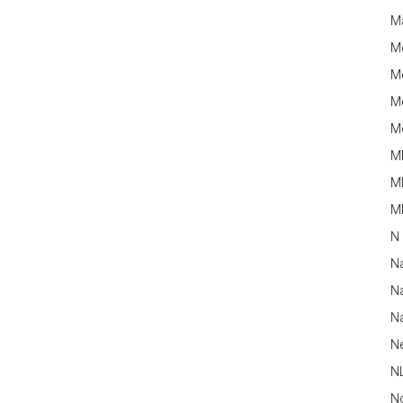
M
M
Me
Me
Me
M
M
MM
N
N
Na
Na
N
N
N