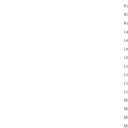
K
K
Kv
La
Le
L
Li
L
Lo
L
L
M
M
M
Ma