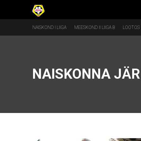
NAISKOND I LIIGA
MEESKOND II LIIGA B
LOOTOS
NAISKONNA JÄR