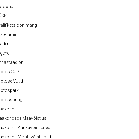
oroona
ÜSK
alifikatsioonimäng
steturniirid
ader
egend
nnastaadion
ootos CUP
otose Vutid
ootospark
ootosspring
aakond
aakondade Maavõistlus
aakonna Karikavõistlused
akonna Meistrivõistlused