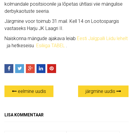
kolmandale positsioonile ja lõpetas ühtlasi viie mängulise
derbykaotuste seeria.
Järgmine voor toimub 31.mail. Kell 14 on Lootospargis
vastaseks Harju JK Laagri II.
Naiskonna mängude ajakava leiab
Eesti Jalgpalli Liidu lehelt
ja hetkeseisu
Esiliiga TABEL
.
eelmine uudis
järgmine uudis
LISA KOMMENTAAR