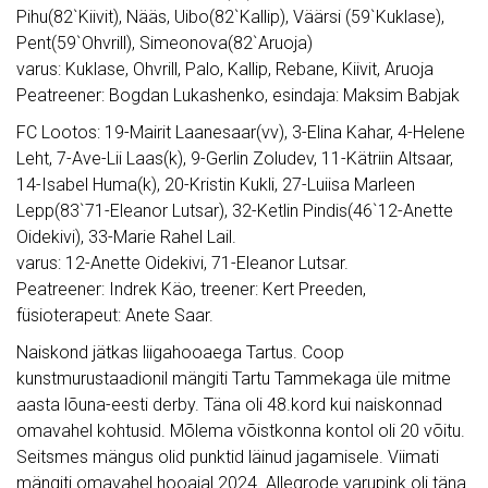
Pihu(82`Kiivit), Nääs, Uibo(82`Kallip), Väärsi (59`Kuklase),
Pent(59`Ohvrill), Simeonova(82`Aruoja)
varus: Kuklase, Ohvrill, Palo, Kallip, Rebane, Kiivit, Aruoja
Peatreener: Bogdan Lukashenko, esindaja: Maksim Babjak
FC Lootos: 19-Mairit Laanesaar(vv), 3-Elina Kahar, 4-Helene
Leht, 7-Ave-Lii Laas(k), 9-Gerlin Zoludev, 11-Kätriin Altsaar,
14-Isabel Huma(k), 20-Kristin Kukli, 27-Luiisa Marleen
Lepp(83`71-Eleanor Lutsar), 32-Ketlin Pindis(46`12-Anette
Oidekivi), 33-Marie Rahel Lail.
varus: 12-Anette Oidekivi, 71-Eleanor Lutsar.
Peatreener: Indrek Käo, treener: Kert Preeden,
füsioterapeut: Anete Saar.
Naiskond jätkas liigahooaega Tartus. Coop
kunstmurustaadionil mängiti Tartu Tammekaga üle mitme
aasta lõuna-eesti derby. Täna oli 48.kord kui naiskonnad
omavahel kohtusid. Mõlema võistkonna kontol oli 20 võitu.
Seitsmes mängus olid punktid läinud jagamisele. Viimati
mängiti omavahel hooajal 2024. Allegrode varupink oli täna