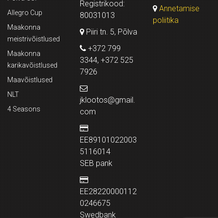
Registrikood:
Annetamise
Allegro Cup
80031013
poliitika
Maakonna
Piiri tn. 5, Põlva
meistrivõistlused
+372 799
Maakonna
3344, +372 525
karikavõistlused
7926
Maavõistlused
NLT
jklootos@gmail.
4 Seasons
com
EE89101022003
5116014
SEB pank
EE28220000112
0246675
Swedbank