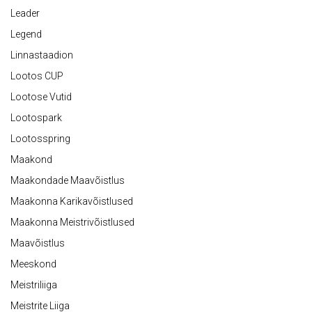
Leader
Legend
Linnastaadion
Lootos CUP
Lootose Vutid
Lootospark
Lootosspring
Maakond
Maakondade Maavõistlus
Maakonna Karikavõistlused
Maakonna Meistrivõistlused
Maavõistlus
Meeskond
Meistriliiga
Meistrite Liiga