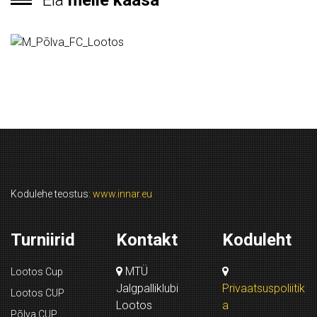
Ela
meile kaasa
Kodulehe teostus:
www.innar.eu
Turniirid
Kontakt
Koduleht
MTÜ
Lootos Cup
Jalgpalliklubi
Privaatsuspoliitik
Lootos CUP
Lootos
a
Põlva CUP