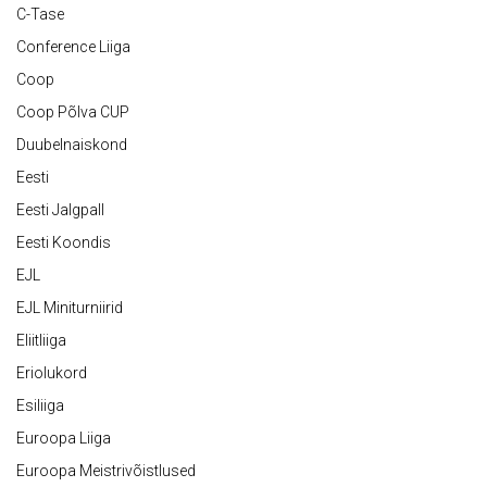
C-Tase
Conference Liiga
Coop
Coop Põlva CUP
Duubelnaiskond
Eesti
Eesti Jalgpall
Eesti Koondis
EJL
EJL Miniturniirid
Eliitliiga
Eriolukord
Esiliiga
Euroopa Liiga
Euroopa Meistrivõistlused