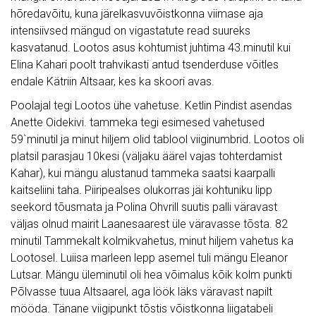
hõredavõitu, kuna järelkasvuvõistkonna viimase aja
intensiivsed mängud on vigastatute read suureks
kasvatanud. Lootos asus kohtumist juhtima 43.minutil kui
Elina Kahari poolt trahvikasti antud tsenderduse võitles
endale Kätriin Altsaar, kes ka skoori avas.
Poolajal tegi Lootos ühe vahetuse. Ketlin Pindist asendas
Anette Oidekivi. tammeka tegi esimesed vahetused
59`minutil ja minut hiljem olid tablool viiginumbrid. Lootos oli
platsil parasjau 10kesi (väljaku äärel vajas tohterdamist
Kahar), kui mängu alustanud tammeka saatsi kaarpalli
kaitseliini taha. Piiripealses olukorras jäi kohtuniku lipp
seekord tõusmata ja Polina Ohvrill suutis palli väravast
väljas olnud mairit Laanesaarest üle väravasse tõsta. 82
minutil Tammekalt kolmikvahetus, minut hiljem vahetus ka
Lootosel. Luiisa marleen lepp asemel tuli mängu Eleanor
Lutsar. Mängu üleminutil oli hea võimalus kõik kolm punkti
Põlvasse tuua Altsaarel, aga löök läks väravast napilt
mööda. Tänane viigipunkt tõstis võistkonna liigatabeli