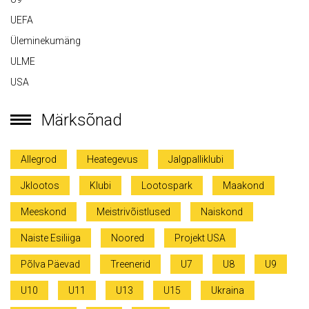
UEFA
Üleminekumäng
ULME
USA
Märksõnad
Allegrod
Heategevus
Jalgpalliklubi
Jklootos
Klubi
Lootospark
Maakond
Meeskond
Meistrivõistlused
Naiskond
Naiste Esiliiga
Noored
Projekt USA
Põlva Päevad
Treenerid
U7
U8
U9
U10
U11
U13
U15
Ukraina