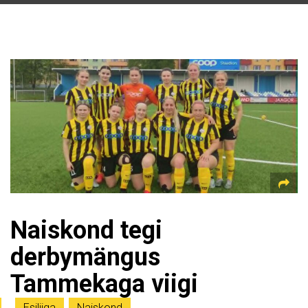
Naiskond tegi
derbymängus
Tammekaga viigi
Esiliiga
,
Naiskond