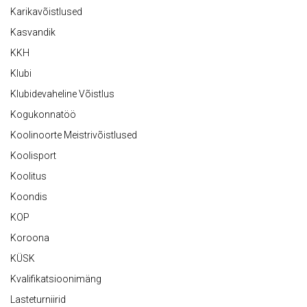
Karikavõistlused
Kasvandik
KKH
Klubi
Klubidevaheline Võistlus
Kogukonnatöö
Koolinoorte Meistrivõistlused
Koolisport
Koolitus
Koondis
KOP
Koroona
KÜSK
Kvalifikatsioonimäng
Lasteturniirid