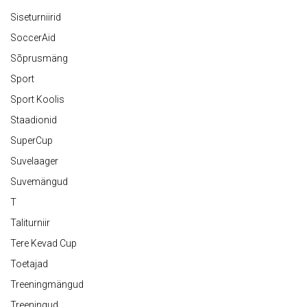
Siseturniirid
SoccerAid
Sõprusmäng
Sport
Sport Koolis
Staadionid
SuperCup
Suvelaager
Suvemängud
T
Taliturniir
Tere Kevad Cup
Toetajad
Treeningmängud
Treeningud