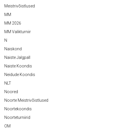
Meistrivõistlused
MM
MM 2026
MM Valikturniir
N
Naiskond
Naiste Jalgpall
Naiste Koondis
Neidude Koondis
NLT
Noored
Noorte Meistrivõistlused
Noortekoondis
Noorteturniirid
OM