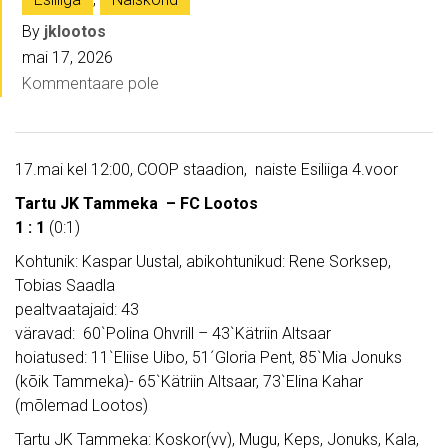
By
jklootos
mai 17, 2026
Kommentaare pole
17.mai kel 12:00, COOP staadion, naiste Esiliiga 4.voor
Tartu JK Tammeka – FC Lootos
1 : 1
(0:1)
Kohtunik: Kaspar Uustal, abikohtunikud: Rene Sorksep,
Tobias Saadla
pealtvaatajaid: 43
väravad: 60`Polina Ohvrill – 43`Kätriin Altsaar
hoiatused: 11`Eliise Uibo, 51´Gloria Pent, 85`Mia Jonuks
(kõik Tammeka)- 65`Kätriin Altsaar, 73`Elina Kahar
(mõlemad Lootos)
Tartu JK Tammeka: Koskor(vv), Mugu, Keps, Jonuks, Kala,