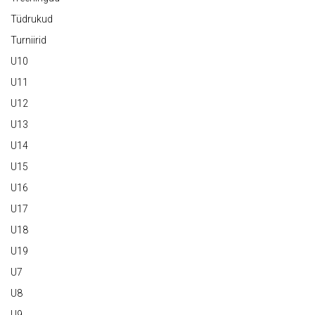
Tüdrukud
Turniirid
U10
U11
U12
U13
U14
U15
U16
U17
U18
U19
U7
U8
U9