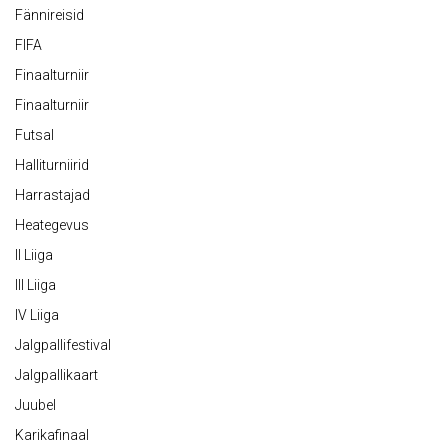
Fännireisid
FIFA
Finaalturniir
Finaalturniir
Futsal
Halliturniirid
Harrastajad
Heategevus
II Liiga
III Liiga
IV Liiga
Jalgpallifestival
Jalgpallikaart
Juubel
Karikafinaal