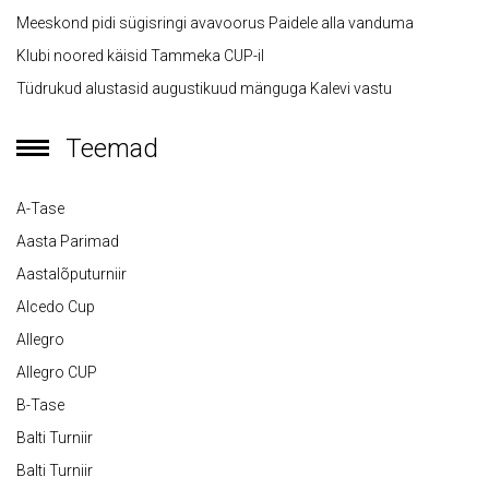
Meeskond pidi sügisringi avavoorus Paidele alla vanduma
Klubi noored käisid Tammeka CUP-il
Tüdrukud alustasid augustikuud mänguga Kalevi vastu
Teemad
A-Tase
Aasta Parimad
Aastalõputurniir
Alcedo Cup
Allegro
Allegro CUP
B-Tase
Balti Turniir
Balti Turniir