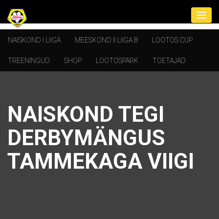
NAISKOND I LIIGA
MEESKOND II LIIGA B
LOOTOS CUP
TREENINGUD
SHOP
LOOTOSPARK
TOETAJAD
NAISKOND TEGI
DERBYMÄNGUS
TAMMEKAGA VIIGI