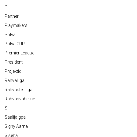
P
Partner
Playmakers
Põlva
Põlva CUP
Premier League
President
Projektid
Rahvaliiga
Rahvuste Liiga
Rahvusvaheline
S
Saalijalgpall
Signy Aarna
Sisehall