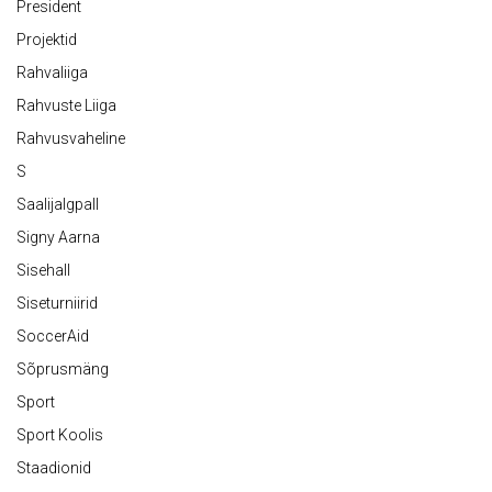
President
Projektid
Rahvaliiga
Rahvuste Liiga
Rahvusvaheline
S
Saalijalgpall
Signy Aarna
Sisehall
Siseturniirid
SoccerAid
Sõprusmäng
Sport
Sport Koolis
Staadionid