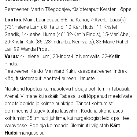
Peatreener: Martin Tšegodajev, füsioteraput: Kersten Lõppe
Lootos
: Mairit Laanesaar, 3-Elina Kahar, 7-Ave-Lii Laas(k)
(73`.Helene Lumi), 8-Ita Lillo, 10-Kärt Hüdsi, 11-Kristel
Saadik, 14-Isabel Huma (46`.32-Ketlin Pindis), 15-Mari Abel,
20-Kristin Kukli(86`.23-Indra-Liz Nemvalts), 33-Marie Rahel
Lail, 99-Wanda Prost. .
Varus
: 4-Helene Lumi, 23-Indra-Liz Nemvalts, 32-Ketlin
Pindis.
Peatreener: Kaido-Meinhard Kukli, kaaspeatreener: Indrek
Käo, füsioteraput: Anette-Laureen Linnuste
Naiskond lõpetas käimasoleva hooaja põhiturniiri Tabasalu
Arenal. Viimane külaskäik Tabasallu oli lõppenud meeldivate
emotsioonide ja kolme punktiga. Tänast kohtumist
domineerisid tugev tuul ja lausvihm. Kodunaiskond asus
kohtumist 35`.minutil juhtima, kui nurgalöögist leidis pall tee
väravasse. Poolaja kolmandal üleminutil viigistab
Kärt
Hüdsi
mänguseisu.