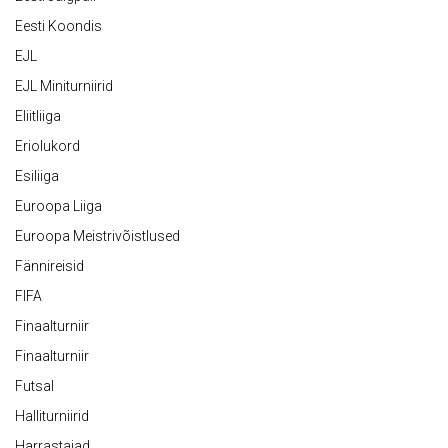
Eesti Koondis
EJL
EJL Miniturniirid
Eliitliiga
Eriolukord
Esiliiga
Euroopa Liiga
Euroopa Meistrivõistlused
Fännireisid
FIFA
Finaalturniir
Finaalturniir
Futsal
Halliturniirid
Harrastajad