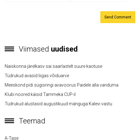
Viimased
uudised
Naiskonna järelkasv sai saarlastelt suure kaotuse
Tüdrukud avasid liigas võiduarve
Meeskond pidi sügisringi avavoorus Paidele alla vanduma
Klubi noored käisid Tammeka CUP-il
Tüdrukud alustasid augustikuud mänguga Kalevi vastu
Teemad
A-Tase