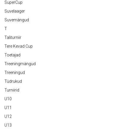
SuperCup
Suvelaager
Suvemängud
T
Taliturniir
Tere Kevad Cup
Toetajad
Treeningmängud
Treeningud
Tüdrukud
Turniirid
U10
U11
U12
U13