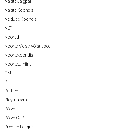
Naiste Jalgpall
Naiste Koondis
Neidude Koondis
NLT
Noored
Noorte Meistrivõistlused
Noortekoondis
Noorteturniirid
OM
P
Partner
Playmakers
Põlva
Põlva CUP
Premier League