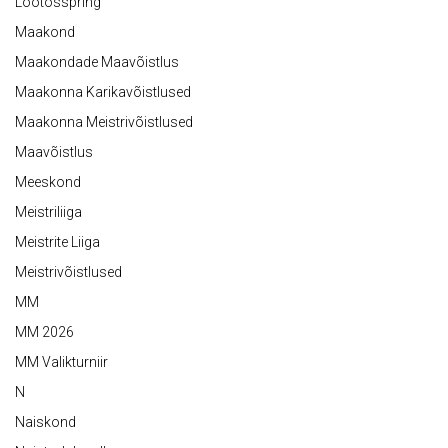
Lootosspring
Maakond
Maakondade Maavõistlus
Maakonna Karikavõistlused
Maakonna Meistrivõistlused
Maavõistlus
Meeskond
Meistriliiga
Meistrite Liiga
Meistrivõistlused
MM
MM 2026
MM Valikturniir
N
Naiskond