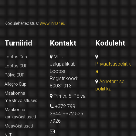
Kodulehe teostus:
www.innar.eu
Turniirid
Kontakt
Koduleht
MTÜ
Lootos Cup
Jalgpalliklubi
Privaatsuspoliitik
Lootos CUP
Lootos
a
Põlva CUP
Registrikood:
Annetamise
Allegro Cup
80031013
poliitika
Maakonna
Piiri tn. 5, Põlva
meistrivõistlused
+372 799
Maakonna
3344, +372 525
karikavõistlused
7926
Maavõistlused
NLT