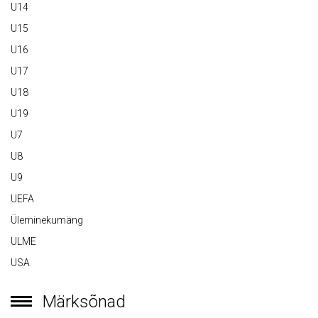
U14
U15
U16
U17
U18
U19
U7
U8
U9
UEFA
Üleminekumäng
ULME
USA
Märksõnad