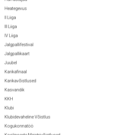
Heategevus
II Liiga
III Liiga
IV Liiga
Jalgpallifestival
Jalgpallikaart
Juubel
Karikafinaal
Karikavõistlused
Kasvandik
KKH
Klubi
Klubidevaheline Võistlus
Kogukonnatöö