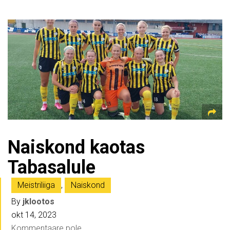
Naiskond kaotas
Tabasalule
Meistriliiga
,
Naiskond
By
jklootos
okt 14, 2023
Kommentaare pole