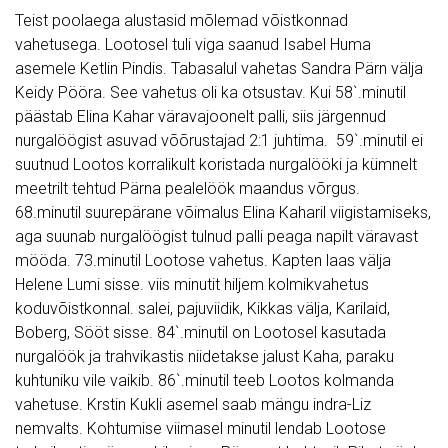
Teist poolaega alustasid mõlemad võistkonnad
vahetusega. Lootosel tuli viga saanud Isabel Huma
asemele Ketlin Pindis. Tabasalul vahetas Sandra Pärn välja
Keidy Pööra. See vahetus oli ka otsustav. Kui 58`.minutil
päästab Elina Kahar väravajoonelt palli, siis järgennud
nurgalöögist asuvad võõrustajad 2:1 juhtima. 59`.minutil ei
suutnud Lootos korralikult koristada nurgalööki ja kümnelt
meetrilt tehtud Pärna pealelöök maandus võrgus.
68.minutil suurepärane võimalus Elina Kaharil viigistamiseks,
aga suunab nurgalöögist tulnud palli peaga napilt väravast
mööda. 73.minutil Lootose vahetus. Kapten laas välja
Helene Lumi sisse. viis minutit hiljem kolmikvahetus
koduvõistkonnal. salei, pajuviidik, Kikkas välja, Karilaid,
Boberg, Sööt sisse. 84`.minutil on Lootosel kasutada
nurgalöök ja trahvikastis niidetakse jalust Kaha, paraku
kuhtuniku vile vaikib. 86`.minutil teeb Lootos kolmanda
vahetuse. Krstin Kukli asemel saab mängu indra-Liz
nemvalts. Kohtumise viimasel minutil lendab Lootose