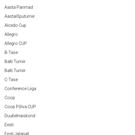
Aasta Parimad
Aastalõputurniir
Alcedo Cup
Allegro
Allegro CUP
B-Tase
Balti Turniir
Balti Turniir
C-Tase
Conference Liiga
Coop
Coop Põlva CUP
Duubelnaiskond
Eesti
Eesti Jalgpall