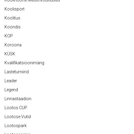
Koolinoorte Meistrivõistlused
Koolisport
Koolitus
Koondis
KOP
Koroona
KÜSK
Kvalifikatsioonimäng
Lasteturniirid
Leader
Legend
Linnastaadion
Lootos CUP
Lootose Vutid
Lootospark