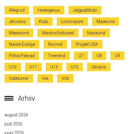
Allegrod
Heategevus
Jalgpalliklubi
Jklootos
Klubi
Lootospark
Maakond
Meeskond
Meistrivõistlused
Naiskond
Naiste Esiliiga
Noored
Projekt USA
Põlva Päevad
Treenerid
U7
U8
U9
U10
U11
U13
U15
Ukraina
Valikturniir
Viik
Võit
Arhiiv
august 2026
juuli 2026
juuni 2026