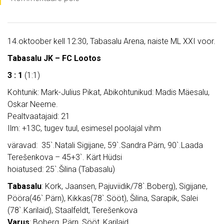
14.oktoober kell 12:30, Tabasalu Arena, naiste ML XXI voor.
Tabasalu JK – FC Lootos
3 : 1
(1:1)
Kohtunik: Mark-Julius Pikat, Abikohtunikud: Madis Mäesalu,
Oskar Neeme.
Pealtvaatajaid: 21
Ilm: +13C, tugev tuul, esimesel poolajal vihm
väravad: 35`.Natali Sigijane, 59`.Sandra Pärn, 90`.Laada
Terešenkova – 45+3`. Kärt Hüdsi
hoiatused: 25`.Šilina (Tabasalu)
Tabasalu
: Kork, Jaansen, Pajuviidik/78`.Boberg), Sigijane,
Pööra(46`.Pärn), Kikkas(78`.Sööt), Šilina, Sarapik, Salei
(78`.Karilaid), Staalfeldt, Terešenkova
Varus
: Boberg, Pärn, Sööt, Karilaid.