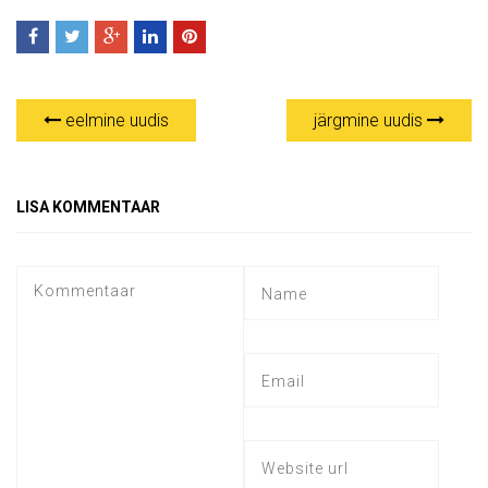
eelmine uudis
järgmine uudis
LISA KOMMENTAAR