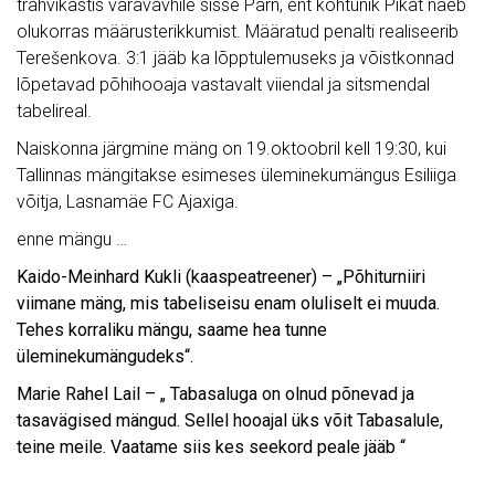
trahvikastis väravavhile sisse Pärn, ent kohtunik Pikat näeb
olukorras määrusterikkumist. Määratud penalti realiseerib
Terešenkova. 3:1 jääb ka lõpptulemuseks ja võistkonnad
lõpetavad põhihooaja vastavalt viiendal ja sitsmendal
tabelireal.
Naiskonna järgmine mäng on 19.oktoobril kell 19:30, kui
Tallinnas mängitakse esimeses üleminekumängus Esiliiga
võitja, Lasnamäe FC Ajaxiga.
enne mängu …
Kaido-Meinhard Kukli (kaaspeatreener) – „Põhiturniiri
viimane mäng, mis tabeliseisu enam oluliselt ei muuda.
Tehes korraliku mängu, saame hea tunne
üleminekumängudeks“.
Marie Rahel Lail – „ Tabasaluga on olnud põnevad ja
tasavägised mängud. Sellel hooajal üks võit Tabasalule,
teine meile. Vaatame siis kes seekord peale jääb “