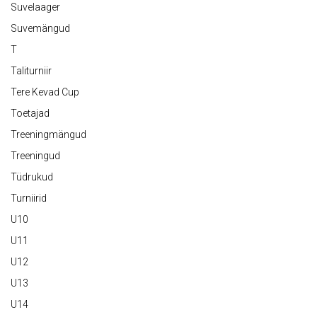
Suvelaager
Suvemängud
T
Taliturniir
Tere Kevad Cup
Toetajad
Treeningmängud
Treeningud
Tüdrukud
Turniirid
U10
U11
U12
U13
U14