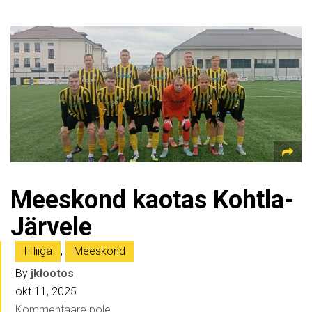
Meeskond kaotas Kohtla-
Järvele
II liiga
,
Meeskond
By
jklootos
okt 11, 2025
Kommentaare pole