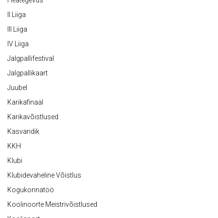
Heategevus
II Liiga
III Liiga
IV Liiga
Jalgpallifestival
Jalgpallikaart
Juubel
Karikafinaal
Karikavõistlused
Kasvandik
KKH
Klubi
Klubidevaheline Võistlus
Kogukonnatöö
Koolinoorte Meistrivõistlused