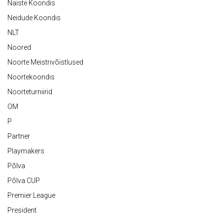
Naiste Koondis
Neidude Koondis
NLT
Noored
Noorte Meistrivõistlused
Noortekoondis
Noorteturniirid
OM
P
Partner
Playmakers
Põlva
Põlva CUP
Premier League
President