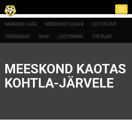
NAISKOND I LIIGA
MEESKOND II LIIGA B
LOOTOS CUP
TREENINGUD
SHOP
LOOTOSPARK
TOETAJAD
MEESKOND KAOTAS
KOHTLA-JÄRVELE