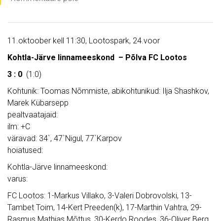
11.oktoober kell 11:30, Lootospark, 24.voor
Kohtla-Järve linnameeskond – Põlva FC Lootos
3 : 0
(1:0)
Kohtunik: Toomas Nõmmiste, abikohtunikud: Ilja Shashkov,
Marek Kübarsepp
pealtvaatajaid:
ilm: +C
väravad: 34`, 47`Nigul, 77`Karpov
hoiatused:
Kohtla-Järve linnameeskond:
varus:
FC Lootos: 1-Markus Villako, 3-Valeri Dobrovolski, 13-
Tambet Toim, 14-Kert Preeden(k), 17-Marthin Vahtra, 29-
Rasmus Mathias Mõttus, 30-Kerdo Roodes, 36-Oliver Berg,