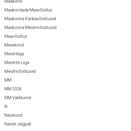
Maakond
Maakondade Maavõistlus
Maakonna Karikavõistlused
Maakonna Meistrivõistlused
Maavõistlus
Meeskond
Meistriliiga
Meistrite Liiga
Meistrivõistlused
MM
MM 2026
MM Valikturniir
N
Naiskond
Naiste Jalgpall