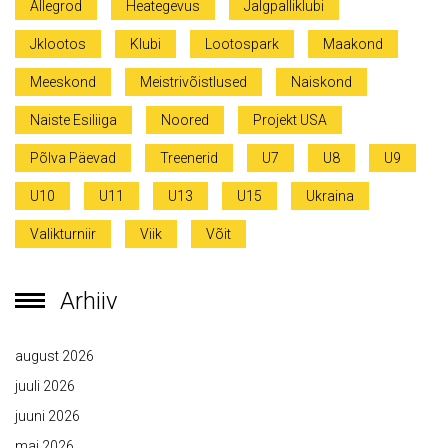
Allegrod
Heategevus
Jalgpalliklubi
Jklootos
Klubi
Lootospark
Maakond
Meeskond
Meistrivõistlused
Naiskond
Naiste Esiliiga
Noored
Projekt USA
Põlva Päevad
Treenerid
U7
U8
U9
U10
U11
U13
U15
Ukraina
Valikturniir
Viik
Võit
Arhiiv
august 2026
juuli 2026
juuni 2026
mai 2026