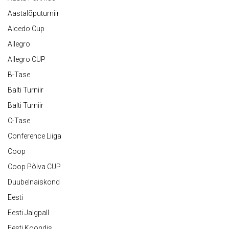
Aastalõputurniir
Alcedo Cup
Allegro
Allegro CUP
B-Tase
Balti Turniir
Balti Turniir
C-Tase
Conference Liiga
Coop
Coop Põlva CUP
Duubelnaiskond
Eesti
Eesti Jalgpall
Eesti Koondis