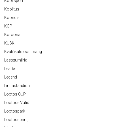
Koolisport
Koolitus
Koondis
KOP
Koroona
KÜSK
Kvalifikatsioonimäng
Lasteturniirid
Leader
Legend
Linnastaadion
Lootos CUP
Lootose Vutid
Lootospark
Lootosspring