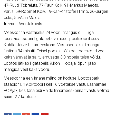
47-Ruudi Tobreluts, 77-Tauri Kolk, 91-Markus Mäeots.
varus: 69-Roomet Kõiv, 19-Karl-Kristofer Hirmo, 26-Jürgen
Juks, 55-Alari Maidla.
treener: Avo Jakovits.
Meeskonna vastaseks 24.vooru mängus oli II liiga
lõuna/ida tsooni liigatabelis viimasel positsioonil asuv
Kohtla-Järve linnameeskond. Vastased läksid mängu
juhtima 34.minutil. Teisel poolajal lõi kodumeeskond veel
kaks väravat ja sai tulemusega 3:0 hooaja teise võidu.
Lootos jätkab liigatabelis 9.kohl. Hooaja lõpuni jääb
mängida veel kaks vooru.
Meeskonna eelviimane mäng on kodusel Lootospark
staadionil. 19.oktoobril kell 16 võetakse vastu Lasnamäe
FC Ajax, kes täna pidi Paide linnameeskonnalt vastu võtma
suure 2:7 kaotuse.