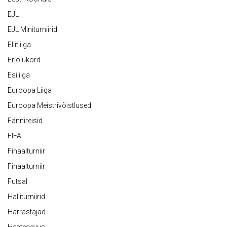
EJL
EJL Miniturniirid
Eliitliiga
Eriolukord
Esiliiga
Euroopa Liiga
Euroopa Meistrivõistlused
Fännireisid
FIFA
Finaalturniir
Finaalturniir
Futsal
Halliturniirid
Harrastajad