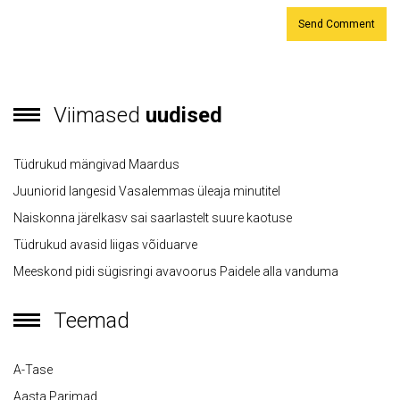
Viimased
uudised
Tüdrukud mängivad Maardus
Juuniorid langesid Vasalemmas üleaja minutitel
Naiskonna järelkasv sai saarlastelt suure kaotuse
Tüdrukud avasid liigas võiduarve
Meeskond pidi sügisringi avavoorus Paidele alla vanduma
Teemad
A-Tase
Aasta Parimad