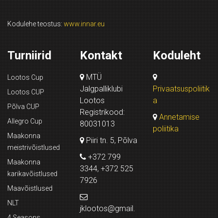
Kodulehe teostus:
www.innar.eu
Turniirid
Kontakt
Koduleht
MTÜ
Lootos Cup
Jalgpalliklubi
Privaatsuspoliitik
Lootos CUP
Lootos
a
Põlva CUP
Registrikood:
Annetamise
Allegro Cup
80031013
poliitika
Maakonna
Piiri tn. 5, Põlva
meistrivõistlused
+372 799
Maakonna
3344, +372 525
karikavõistlused
7926
Maavõistlused
NLT
jklootos@gmail.
4 Seasons