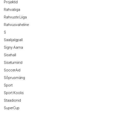
Projektid
Rahvaliiga
Rahvuste Liiga
Rahvusvaheline
S
Saalijalgpall
Signy Aarna
Sisehall
Siseturniirid
SoccerAid
Sõprusmäng
Sport
Sport Koolis
Staadionid
SuperCup