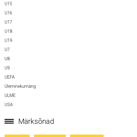
U15
U16
U17
U18
U19
U7
U8
U9
UEFA
Üleminekumäng
ULME
USA
Märksõnad