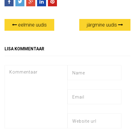
eelmine uudis
järgmine uudis
LISA KOMMENTAAR