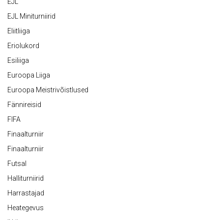
EJL
EJL Miniturniirid
Eliitliiga
Eriolukord
Esiliiga
Euroopa Liiga
Euroopa Meistrivõistlused
Fännireisid
FIFA
Finaalturniir
Finaalturniir
Futsal
Halliturniirid
Harrastajad
Heategevus