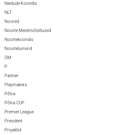
Neidude Koondis
NLT
Noored
Noorte Meistrivõistlused
Noortekoondis
Noorteturniirid
OM
P
Partner
Playmakers
Põlva
Põlva CUP
Premier League
President
Projektid