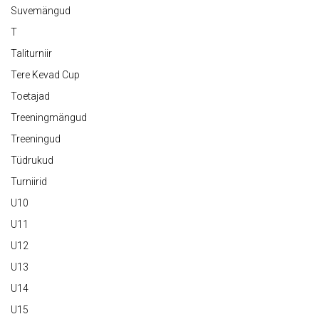
Suvemängud
T
Taliturniir
Tere Kevad Cup
Toetajad
Treeningmängud
Treeningud
Tüdrukud
Turniirid
U10
U11
U12
U13
U14
U15