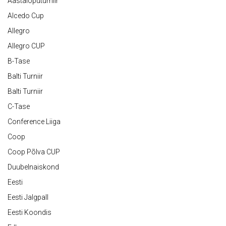
Aastalõputurniir
Alcedo Cup
Allegro
Allegro CUP
B-Tase
Balti Turniir
Balti Turniir
C-Tase
Conference Liiga
Coop
Coop Põlva CUP
Duubelnaiskond
Eesti
Eesti Jalgpall
Eesti Koondis