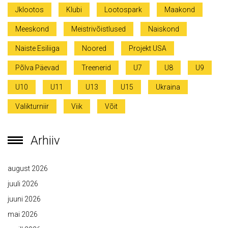
Jklootos
Klubi
Lootospark
Maakond
Meeskond
Meistrivõistlused
Naiskond
Naiste Esiliiga
Noored
Projekt USA
Põlva Päevad
Treenerid
U7
U8
U9
U10
U11
U13
U15
Ukraina
Valikturniir
Viik
Võit
Arhiiv
august 2026
juuli 2026
juuni 2026
mai 2026