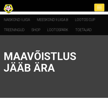
NAISKOND I LIIGA
MEESKOND II LIIGA B
LOOTOS CUP
TREENINGUD
SHOP
LOOTOSPARK
TOETAJAD
MAAVÕISTLUS
JÄÄB ÄRA