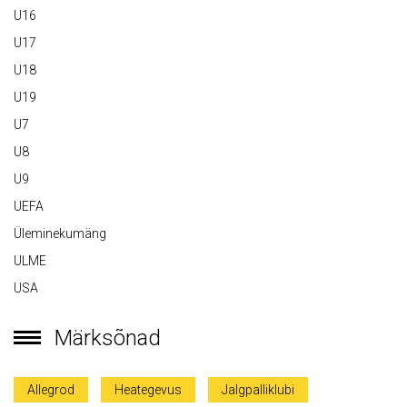
U16
U17
U18
U19
U7
U8
U9
UEFA
Üleminekumäng
ULME
USA
Märksõnad
Allegrod
Heategevus
Jalgpalliklubi