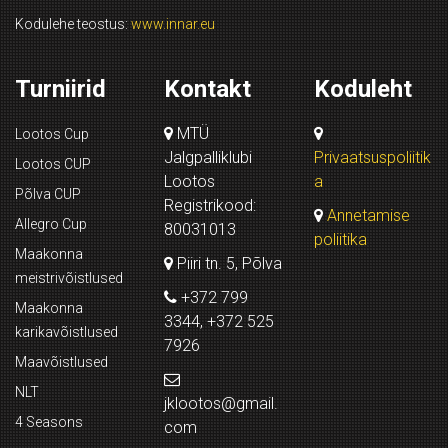
Kodulehe teostus:
www.innar.eu
Turniirid
Kontakt
Koduleht
MTÜ
Lootos Cup
Jalgpalliklubi
Privaatsuspoliitik
Lootos CUP
Lootos
a
Põlva CUP
Registrikood:
Annetamise
Allegro Cup
80031013
poliitika
Maakonna
Piiri tn. 5, Põlva
meistrivõistlused
+372 799
Maakonna
3344, +372 525
karikavõistlused
7926
Maavõistlused
NLT
jklootos@gmail.
4 Seasons
com