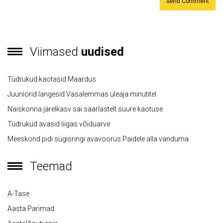
Viimased
uudised
Tüdrukud kaotasid Maardus
Juuniorid langesid Vasalemmas üleaja minutitel
Naiskonna järelkasv sai saarlastelt suure kaotuse
Tüdrukud avasid liigas võiduarve
Meeskond pidi sügisringi avavoorus Paidele alla vanduma
Teemad
A-Tase
Aasta Parimad