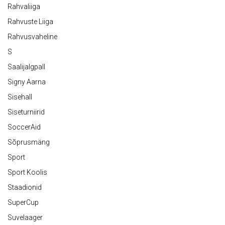
Rahvaliiga
Rahvuste Liiga
Rahvusvaheline
S
Saalijalgpall
Signy Aarna
Sisehall
Siseturniirid
SoccerAid
Sõprusmäng
Sport
Sport Koolis
Staadionid
SuperCup
Suvelaager