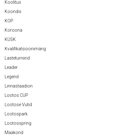
Koolitus
Koondis
KOP
Koroona
KÜSK
Kvalifikatsioonimäng
Lasteturniirid
Leader
Legend
Linnastaadion
Lootos CUP
Lootose Vutid
Lootospark
Lootosspring
Maakond