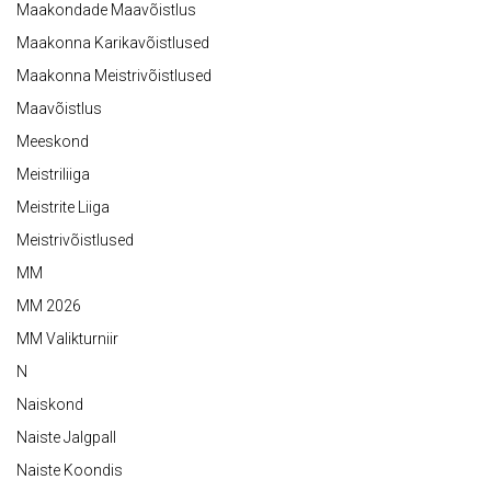
Maakondade Maavõistlus
Maakonna Karikavõistlused
Maakonna Meistrivõistlused
Maavõistlus
Meeskond
Meistriliiga
Meistrite Liiga
Meistrivõistlused
MM
MM 2026
MM Valikturniir
N
Naiskond
Naiste Jalgpall
Naiste Koondis