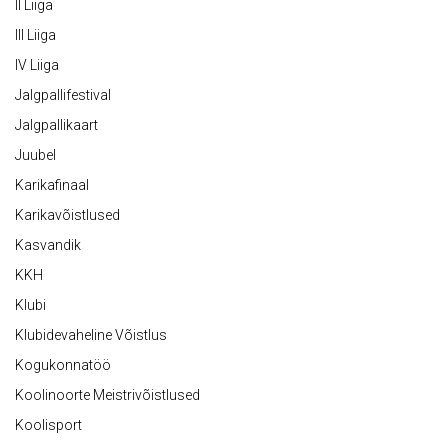
II Liiga
III Liiga
IV Liiga
Jalgpallifestival
Jalgpallikaart
Juubel
Karikafinaal
Karikavõistlused
Kasvandik
KKH
Klubi
Klubidevaheline Võistlus
Kogukonnatöö
Koolinoorte Meistrivõistlused
Koolisport