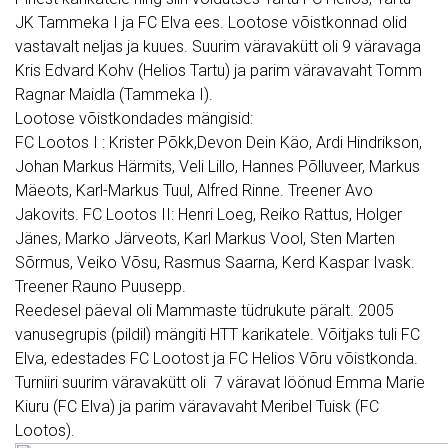
JK Tammeka I ja FC Elva ees. Lootose võistkonnad olid
vastavalt neljas ja kuues. Suurim väravakütt oli 9 väravaga
Kris Edvard Kohv (Helios Tartu) ja parim väravavaht Tomm
Ragnar Maidla (Tammeka I).
Lootose võistkondades mängisid:
FC
Lootos
I : Krister Põkk,Devon Dein Käo, Ardi Hindrikson,
Johan Markus Härmits, Veli Lillo, Hannes Põlluveer, Markus
Mäeots, Karl-Markus Tuul, Alfred Rinne. Treener Avo
Jakovits. FC
Lootos
II: Henri Loeg, Reiko Rattus, Holger
Jänes, Marko Järveots, Karl Markus Vool, Sten Marten
Sõrmus, Veiko Võsu, Rasmus Saarna, Kerd Kaspar Ivask.
Treener Rauno Puusepp.
Reedesel päeval oli Mammaste tüdrukute päralt. 2005
vanusegrupis (pildil) mängiti HTT karikatele. Võitjaks tuli FC
Elva, edestades FC Lootost ja FC Helios Võru võistkonda.
Turniiri suurim väravakütt oli 7 väravat löönud Emma Marie
Kiuru (FC Elva) ja parim väravavaht Meribel Tuisk (FC
Lootos
).