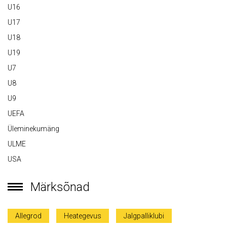
U16
U17
U18
U19
U7
U8
U9
UEFA
Üleminekumäng
ULME
USA
Märksõnad
Allegrod
Heategevus
Jalgpalliklubi