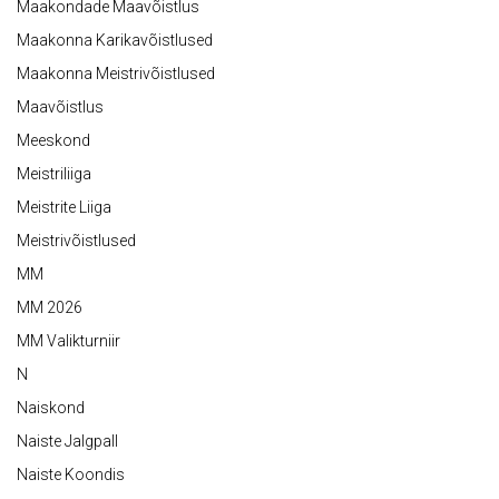
Maakondade Maavõistlus
Maakonna Karikavõistlused
Maakonna Meistrivõistlused
Maavõistlus
Meeskond
Meistriliiga
Meistrite Liiga
Meistrivõistlused
MM
MM 2026
MM Valikturniir
N
Naiskond
Naiste Jalgpall
Naiste Koondis