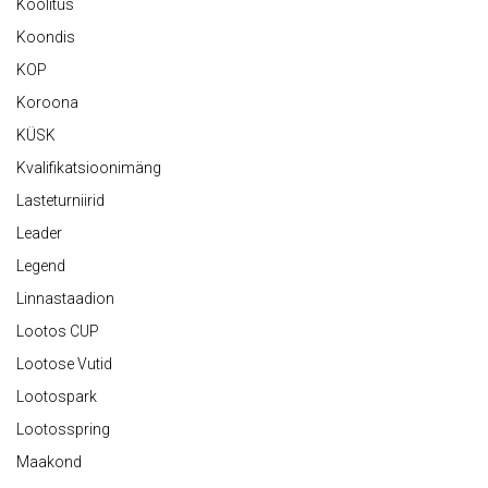
Koolitus
Koondis
KOP
Koroona
KÜSK
Kvalifikatsioonimäng
Lasteturniirid
Leader
Legend
Linnastaadion
Lootos CUP
Lootose Vutid
Lootospark
Lootosspring
Maakond