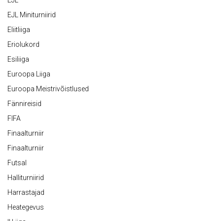
EJL
EJL Miniturniirid
Eliitliiga
Eriolukord
Esiliiga
Euroopa Liiga
Euroopa Meistrivõistlused
Fännireisid
FIFA
Finaalturniir
Finaalturniir
Futsal
Halliturniirid
Harrastajad
Heategevus