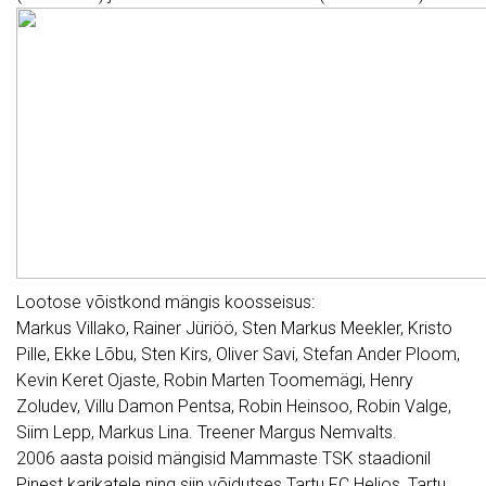
Lootose võistkond mängis koosseisus:
Markus Villako, Rainer Jüriöö, Sten Markus Meekler, Kristo
Pille, Ekke Lõbu, Sten Kirs, Oliver Savi, Stefan Ander Ploom,
Kevin Keret Ojaste, Robin Marten Toomemägi, Henry
Zoludev, Villu Damon Pentsa, Robin Heinsoo, Robin Valge,
Siim Lepp, Markus Lina. Treener Margus Nemvalts.
2006 aasta poisid mängisid Mammaste TSK staadionil
Pinest karikatele ning siin võidutses Tartu FC Helios, Tartu