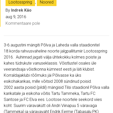
Lootosspring
,
Noored
By
Indrek Käo
aug 9, 2016
Kommentaare pole
3-6.augustini mängiti Põlva ja Laheda valla staadionitel
18.korda rahvusvaheline noorte jalgpalliturniir
Lootosspring
2016. Auhinnad jagati välja ühtekokku kolmes poiste ja
kahes tüdrukute vanuseklassis. Võistlustel osales üle
veerandsaja võistkonna kümnest eesti ja läti klubist.
Korraldajaklubi rõõmuks jäi Põlvasse ka üks
esikohakarikas, mille võitsid 2008 sündinud poisid.
2002 aasta poisid (pildil) mängisid Tilsi staadionil Põlva valla
karikatale ja esikoha võitis Tartu Tammeka, Tartu FC
Santose ja FC Elva ees. Lootose noortele seekord viies
koht. Suurim väravakütt oli Andri Viinapuu 5 väravaga
(Tammeka) ja väravavaht Endrik Eerme (Tabasalu PK)