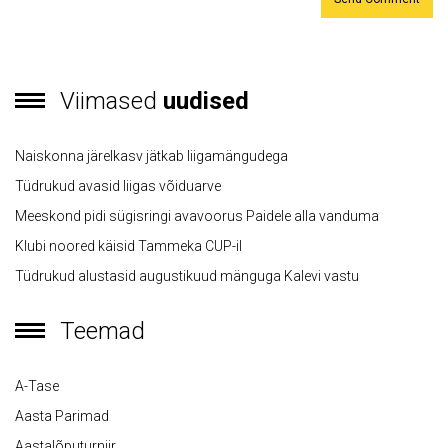
Viimased
uudised
Naiskonna järelkasv jätkab liigamängudega
Tüdrukud avasid liigas võiduarve
Meeskond pidi sügisringi avavoorus Paidele alla vanduma
Klubi noored käisid Tammeka CUP-il
Tüdrukud alustasid augustikuud mänguga Kalevi vastu
Teemad
A-Tase
Aasta Parimad
Aastalõputurniir