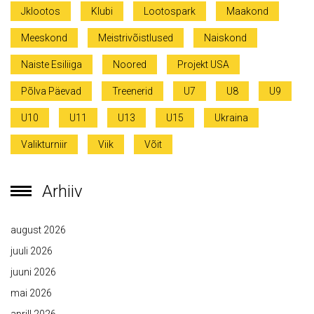
Jklootos
Klubi
Lootospark
Maakond
Meeskond
Meistrivõistlused
Naiskond
Naiste Esiliiga
Noored
Projekt USA
Põlva Päevad
Treenerid
U7
U8
U9
U10
U11
U13
U15
Ukraina
Valikturniir
Viik
Võit
Arhiiv
august 2026
juuli 2026
juuni 2026
mai 2026