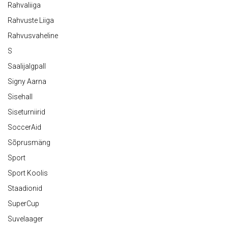
Rahvaliiga
Rahvuste Liiga
Rahvusvaheline
S
Saalijalgpall
Signy Aarna
Sisehall
Siseturniirid
SoccerAid
Sõprusmäng
Sport
Sport Koolis
Staadionid
SuperCup
Suvelaager