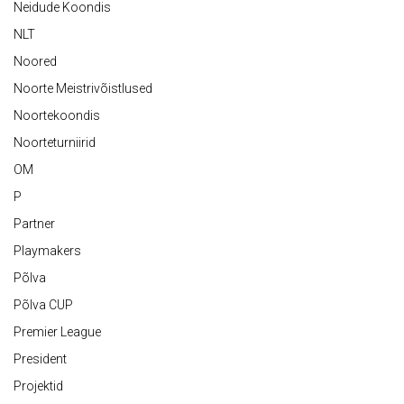
Neidude Koondis
NLT
Noored
Noorte Meistrivõistlused
Noortekoondis
Noorteturniirid
OM
P
Partner
Playmakers
Põlva
Põlva CUP
Premier League
President
Projektid