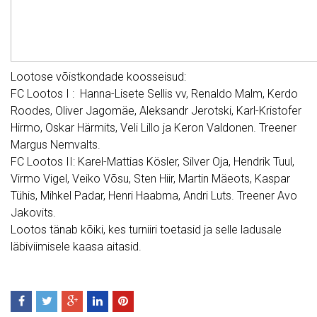
Lootose võistkondade koosseisud:
FC
Lootos
I : Hanna-Lisete Sellis vv, Renaldo Malm, Kerdo
Roodes, Oliver Jagomäe, Aleksandr Jerotski, Karl-Kristofer
Hirmo, Oskar Härmits, Veli Lillo ja Keron Valdonen. Treener
Margus Nemvalts.
FC
Lootos
II: Karel-Mattias Kösler, Silver Oja, Hendrik Tuul,
Virmo Vigel, Veiko Võsu, Sten Hiir, Martin Mäeots, Kaspar
Tühis, Mihkel Padar, Henri Haabma, Andri Luts. Treener Avo
Jakovits.
Lootos
tänab kõiki, kes turniiri toetasid ja selle ladusale
läbiviimisele kaasa aitasid.