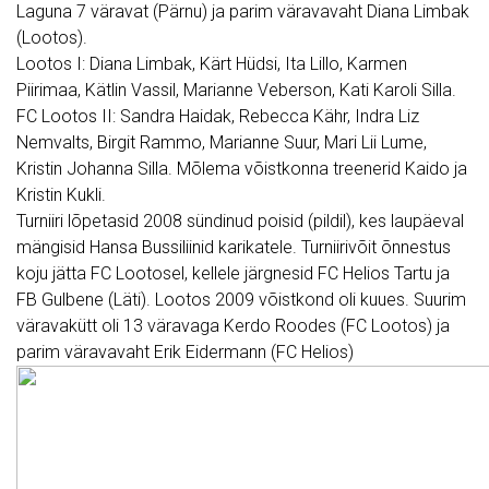
Laguna 7 väravat (Pärnu) ja parim väravavaht Diana Limbak
(
Lootos
).
Lootos
I: Diana Limbak, Kärt Hüdsi, Ita Lillo, Karmen
Piirimaa, Kätlin Vassil, Marianne Veberson, Kati Karoli Silla.
FC
Lootos
II: Sandra Haidak, Rebecca Kähr, Indra Liz
Nemvalts, Birgit Rammo, Marianne Suur, Mari Lii Lume,
Kristin Johanna Silla. Mõlema võistkonna treenerid Kaido ja
Kristin Kukli.
Turniiri lõpetasid 2008 sündinud poisid (pildil), kes laupäeval
mängisid Hansa Bussiliinid karikatele. Turniirivõit õnnestus
koju jätta FC Lootosel, kellele järgnesid FC Helios Tartu ja
FB Gulbene (Läti).
Lootos
2009 võistkond oli kuues. Suurim
väravakütt oli 13 väravaga Kerdo Roodes (FC
Lootos
) ja
parim väravavaht Erik Eidermann (FC Helios)