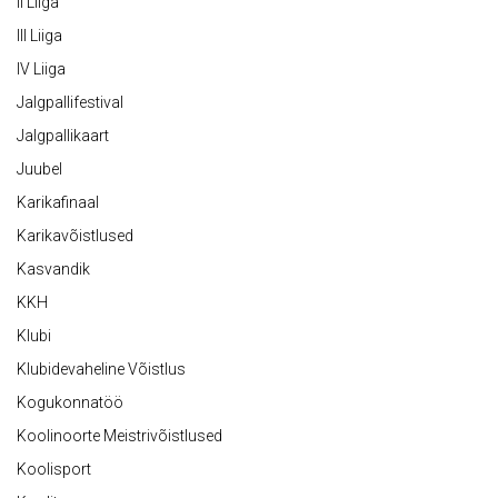
II Liiga
III Liiga
IV Liiga
Jalgpallifestival
Jalgpallikaart
Juubel
Karikafinaal
Karikavõistlused
Kasvandik
KKH
Klubi
Klubidevaheline Võistlus
Kogukonnatöö
Koolinoorte Meistrivõistlused
Koolisport