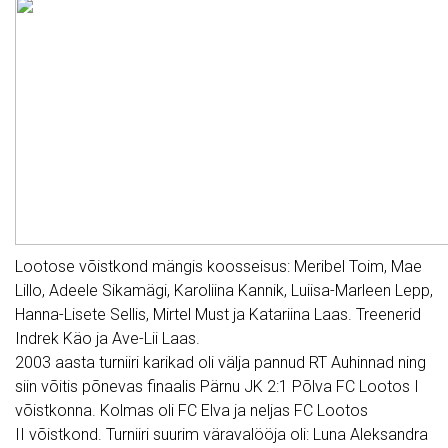
Lootose võistkond mängis koosseisus: Meribel Toim, Mae
Lillo, Adeele Sikamägi, Karoliina Kannik, Luiisa-Marleen Lepp,
Hanna-Lisete Sellis, Mirtel Must ja Katariina Laas. Treenerid
Indrek Käo ja Ave-Lii Laas.
2003 aasta turniiri karikad oli välja pannud RT Auhinnad ning
siin võitis põnevas finaalis Pärnu JK 2:1 Põlva FC
Lootos
I
võistkonna. Kolmas oli FC Elva ja neljas FC
Lootos
II võistkond. Turniiri suurim väravalööja oli: Luna Aleksandra