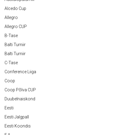
Alcedo Cup
Allegro
Allegro CUP
B-Tase
Balti Turniir
Balti Turniir
C-Tase
Conference Liiga
Coop
Coop Põlva CUP
Duubelnaiskond
Eesti
Eesti Jalgpall
Eesti Koondis