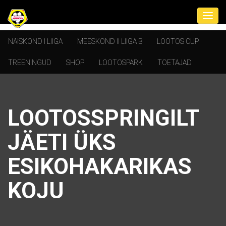
NAISKOND I LIIGA
MEESKOND II LIIGA B
LOOTOS CUP
TREENINGUD
SHOP
LOOTOSPARK
TOETAJAD
LOOTOSSPRINGILT
JÄETI ÜKS
ESIKOHAKARIKAS
KOJU