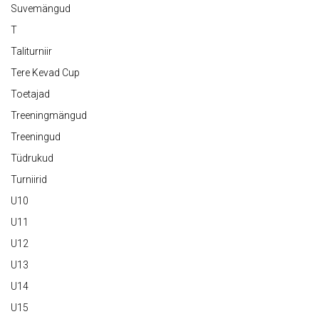
Suvemängud
T
Taliturniir
Tere Kevad Cup
Toetajad
Treeningmängud
Treeningud
Tüdrukud
Turniirid
U10
U11
U12
U13
U14
U15