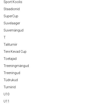
Sport Koolis
Staadionid
SuperCup
Suvelaager
Suvemängud
T
Taliturniir
Tere Kevad Cup
Toetajad
Treeningmängud
Treeningud
Tüdrukud
Turniirid
U10
U11