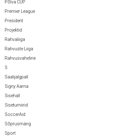
Põlva CUP
Premier League
President
Projektid
Rahvaliiga
Rahvuste Liiga
Rahvusvaheline
S
Saalijalgpall
Signy Aarna
Sisehall
Siseturniirid
SoccerAid
Sõprusmäng
Sport