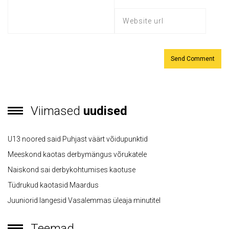
Viimased
uudised
U13 noored said Puhjast väärt võidupunktid
Meeskond kaotas derbymängus võrukatele
Naiskond sai derbykohtumises kaotuse
Tüdrukud kaotasid Maardus
Juuniorid langesid Vasalemmas üleaja minutitel
Teemad