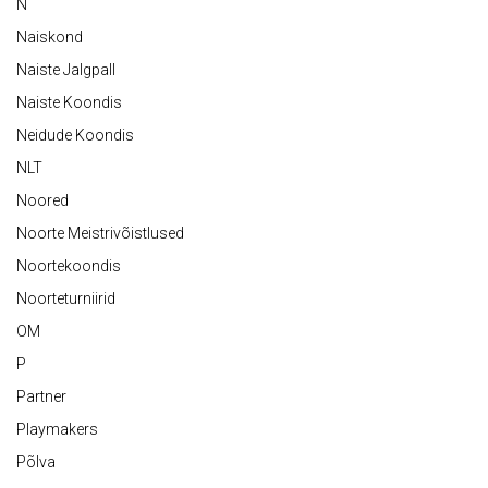
N
Naiskond
Naiste Jalgpall
Naiste Koondis
Neidude Koondis
NLT
Noored
Noorte Meistrivõistlused
Noortekoondis
Noorteturniirid
OM
P
Partner
Playmakers
Põlva