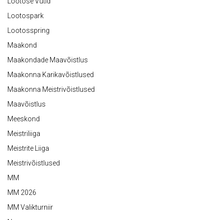
Lootose Vutid
Lootospark
Lootosspring
Maakond
Maakondade Maavõistlus
Maakonna Karikavõistlused
Maakonna Meistrivõistlused
Maavõistlus
Meeskond
Meistriliiga
Meistrite Liiga
Meistrivõistlused
MM
MM 2026
MM Valikturniir