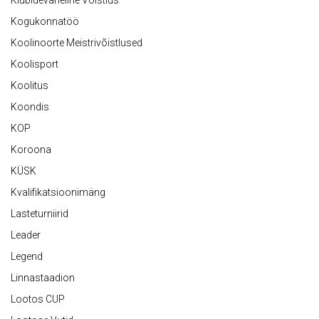
Kogukonnatöö
Koolinoorte Meistrivõistlused
Koolisport
Koolitus
Koondis
KOP
Koroona
KÜSK
Kvalifikatsioonimäng
Lasteturniirid
Leader
Legend
Linnastaadion
Lootos CUP