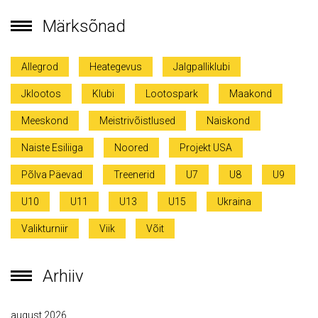
Märksõnad
Allegrod
Heategevus
Jalgpalliklubi
Jklootos
Klubi
Lootospark
Maakond
Meeskond
Meistrivõistlused
Naiskond
Naiste Esiliiga
Noored
Projekt USA
Põlva Päevad
Treenerid
U7
U8
U9
U10
U11
U13
U15
Ukraina
Valikturniir
Viik
Võit
Arhiiv
august 2026