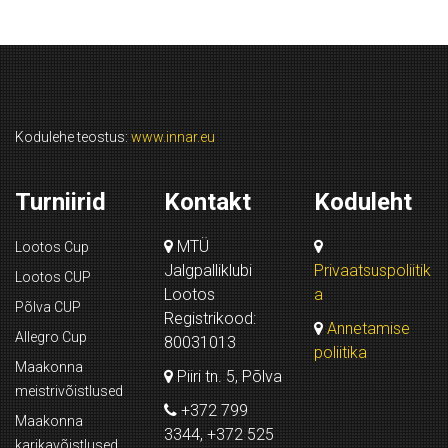
Kodulehe teostus:
www.innar.eu
Turniirid
Kontakt
Koduleht
MTÜ
Lootos Cup
Jalgpalliklubi
Privaatsuspoliitik
Lootos CUP
Lootos
a
Põlva CUP
Registrikood:
Annetamise
Allegro Cup
80031013
poliitika
Maakonna
Piiri tn. 5, Põlva
meistrivõistlused
+372 799
Maakonna
3344, +372 525
karikavõistlused