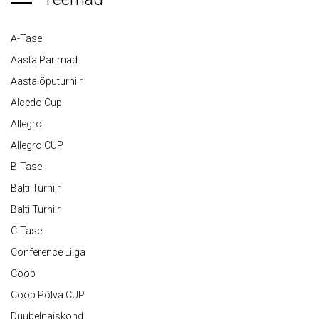
A-Tase
Aasta Parimad
Aastalõputurniir
Alcedo Cup
Allegro
Allegro CUP
B-Tase
Balti Turniir
Balti Turniir
C-Tase
Conference Liiga
Coop
Coop Põlva CUP
Duubelnaiskond