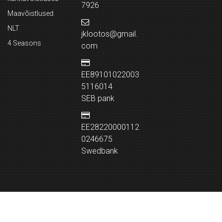
7926
Maavõistlused
NLT
jklootos@gmail.
4 Seasons
com
EE89101022003
5116014
SEB pank
EE28220000112
0246675
Swedbank