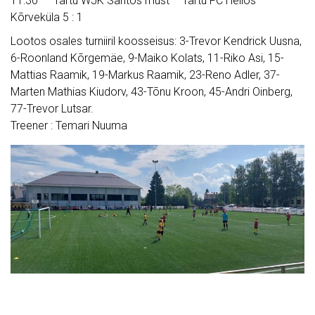
11:30 – Tartu WJK Santos must – Tartu FC Helios
Kõrveküla 5 : 1
Lootos osales turniiril koosseisus: 3-Trevor Kendrick Uusna,
6-Roonland Kõrgemäe, 9-Maiko Kolats, 11-Riko Asi, 15-
Mattias Raamik, 19-Markus Raamik, 23-Reno Adler, 37-
Marten Mathias Kiudorv, 43-Tõnu Kroon, 45-Andri Oinberg,
77-Trevor Lutsar.
Treener : Temari Nuuma