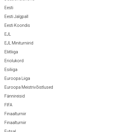
Eesti
Eesti Jalgpall
Eesti Koondis
EJL
EJL Miniturniirid
Eliitliiga
Eriolukord
Esiliiga
Euroopa Liiga
Euroopa Meistrivõistlused
Fännireisid
FIFA
Finaalturniir
Finaalturniir
Futsal