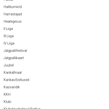
Halliturniirid
Harrastajad
Heategevus
II Liiga
III Liiga
IV Liiga
Jalgpallifestival
Jalgpallikaart
Juubel
Karikafinaal
Karikavõistlused
Kasvandik
KKH
Klubi
Klubidevaheline Võistlus