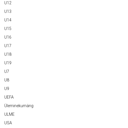
U12
U13
U14
U15
U16
U17
U18
U19
U7
U8
U9
UEFA
Üleminekumäng
ULME
USA