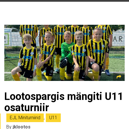
Lootospargis mängiti U11
osaturniir
EJL Miniturniirid
,
U11
By
jklootos