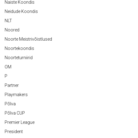
Naiste Koondis
Neidude Koondis
NLT
Noored
Noorte Meistrivõistlused
Noortekoondis
Noorteturniirid
OM
P
Partner
Playmakers
Põlva
Põlva CUP
Premier League
President