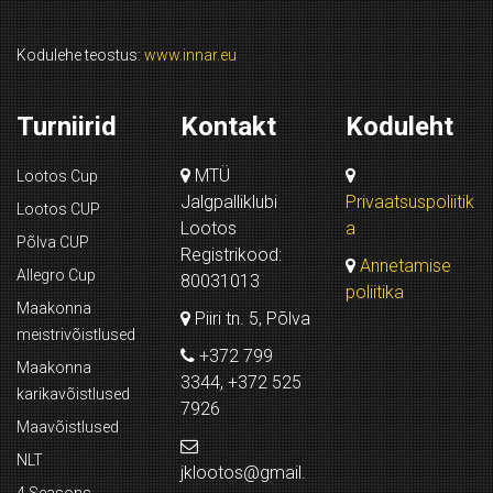
Kodulehe teostus:
www.innar.eu
Turniirid
Kontakt
Koduleht
MTÜ
Lootos Cup
Jalgpalliklubi
Privaatsuspoliitik
Lootos CUP
Lootos
a
Põlva CUP
Registrikood:
Annetamise
Allegro Cup
80031013
poliitika
Maakonna
Piiri tn. 5, Põlva
meistrivõistlused
+372 799
Maakonna
3344, +372 525
karikavõistlused
7926
Maavõistlused
NLT
jklootos@gmail.