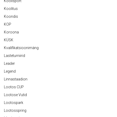
Koolisport
Koolitus
Koondis
KOP
Koroona
KÜSK
Kvalifikatsioonimäng
Lasteturniirid
Leader
Legend
Linnastaadion
Lootos CUP
Lootose Vutid
Lootospark
Lootosspring