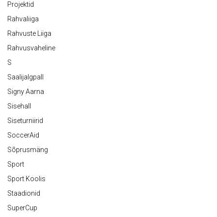
Projektid
Rahvaliiga
Rahvuste Liiga
Rahvusvaheline
S
Saalijalgpall
Signy Aarna
Sisehall
Siseturniirid
SoccerAid
Sõprusmäng
Sport
Sport Koolis
Staadionid
SuperCup