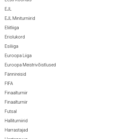
EJL
EJL Miniturniirid
Eliitliiga
Eriolukord
Esiliiga
Euroopa Liiga
Euroopa Meistrivõistlused
Fännireisid
FIFA
Finaalturniir
Finaalturniir
Futsal
Halliturniirid
Harrastajad