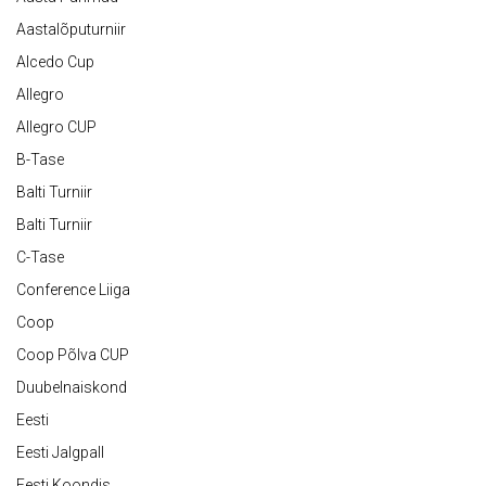
Aastalõputurniir
Alcedo Cup
Allegro
Allegro CUP
B-Tase
Balti Turniir
Balti Turniir
C-Tase
Conference Liiga
Coop
Coop Põlva CUP
Duubelnaiskond
Eesti
Eesti Jalgpall
Eesti Koondis