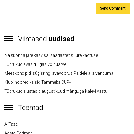
Viimased
uudised
Naiskonna järelkasv sai saarlastelt suure kaotuse
Tüdrukud avasid liigas võiduarve
Meeskond pidi sügisringi avavoorus Paidele alla vanduma
Klubi noored käisid Tammeka CUP-il
Tüdrukud alustasid augustikuud mänguga Kalevi vastu
Teemad
A-Tase
Aasta Parimad