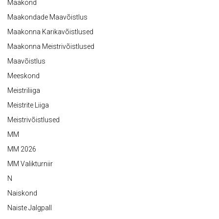
Maakond
Maakondade Maavõistlus
Maakonna Karikavõistlused
Maakonna Meistrivõistlused
Maavõistlus
Meeskond
Meistriliiga
Meistrite Liiga
Meistrivõistlused
MM
MM 2026
MM Valikturniir
N
Naiskond
Naiste Jalgpall