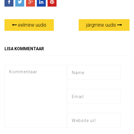
eelmine uudis
järgmine uudis
LISA KOMMENTAAR