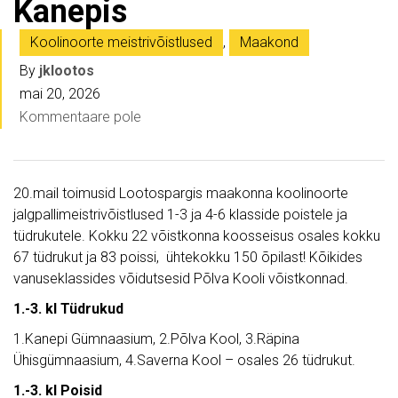
Kanepis
Koolinoorte meistrivõistlused
,
Maakond
By
jklootos
mai 20, 2026
Kommentaare pole
20.mail toimusid Lootospargis maakonna koolinoorte
jalgpallimeistrivõistlused 1-3 ja 4-6 klasside poistele ja
tüdrukutele. Kokku 22 võistkonna koosseisus osales kokku
67 tüdrukut ja 83 poissi, ühtekokku 150 õpilast! Kõikides
vanuseklassides võidutsesid Põlva Kooli võistkonnad.
1.-3. kl Tüdrukud
1.Kanepi Gümnaasium, 2.Põlva Kool, 3.Räpina
Ühisgümnaasium, 4.Saverna Kool – osales 26 tüdrukut.
1.-3. kl Poisid