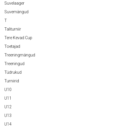
Suvelaager
Suvemängud
T
Taliturniir
Tere Kevad Cup
Toetajad
Treeningmängud
Treeningud
Tüdrukud
Turniirid
U10
U11
U12
U13
U14