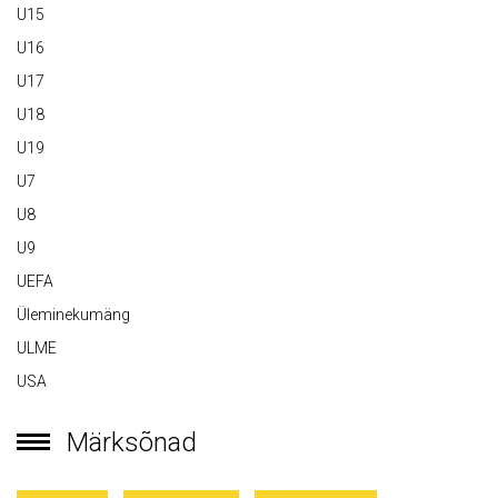
U15
U16
U17
U18
U19
U7
U8
U9
UEFA
Üleminekumäng
ULME
USA
Märksõnad