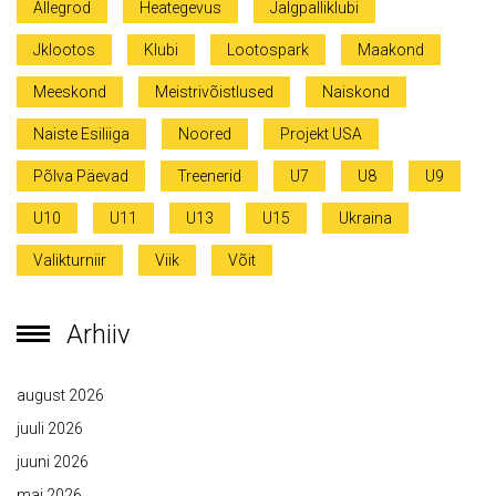
Allegrod
Heategevus
Jalgpalliklubi
Jklootos
Klubi
Lootospark
Maakond
Meeskond
Meistrivõistlused
Naiskond
Naiste Esiliiga
Noored
Projekt USA
Põlva Päevad
Treenerid
U7
U8
U9
U10
U11
U13
U15
Ukraina
Valikturniir
Viik
Võit
Arhiiv
august 2026
juuli 2026
juuni 2026
mai 2026