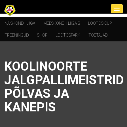
NAISKOND I LIIGA
MEESKOND II LIIGA B
LOOTOS CUP
TREENINGUD
SHOP
LOOTOSPARK
TOETAJAD
KOOLINOORTE
JALGPALLIMEISTRID
PÕLVAS JA
KANEPIS