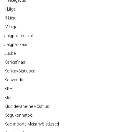
Heategevus
II Liiga
III Liiga
IV Liiga
Jalgpallifestival
Jalgpallikaart
Juubel
Karikafinaal
Karikavõistlused
Kasvandik
KKH
Klubi
Klubidevaheline Võistlus
Kogukonnatöö
Koolinoorte Meistrivõistlused