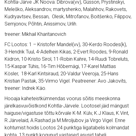
Kohtla-Järve JK Noova: Dibrova(vv), Güsson, Prystinskyi,
Meleško, Aleksandrov, martyshenko, Malahhov, Rakovets,
Kudryavtsev, Bessan, Olesk, Mitrofanov, Boitšenko, Filippov,
Semjonov, Põhtin, Anissimov, Urlih.
treener: Mikhail Kharitanovich
FC Lootos: 1 – Kristofer Mandel(vv), 30-Kerdo Roodes(k),
3-Hendrik Tuul, 4-Adelhein Kikas, 2-Evert Roodes, 9-Ronald
Kiidron, 10-Kristo Sirol, 11-Robin Kahre, 14-Ruudi Tobreluts,
15-Kaspar Tühis, 16-Tim Hõbemägi, 17-Karel Mattias
Kösler, 18-Karl Kintsiraud, 20-Valdur Veeroja, 25-Hans
Kristian Pastak, 35-Virmo Vigel. Peatreener: Avo Jakovits,
treener: Indrek Käo.
Hooaja kaheteistkümnendas voorus sõitis meeskonna
järelkasvuvõistkond Kohtla-Järvele. Lootosel jäid mängust
haiguse/vigastuse tõttu kõrvale K-M. Külv, K.J Klaus, K.Vint,
R.Järvelaid, A.Rashad ja M.Miroljubov ja Virgo Vigel. Enne
kohtumist hoidis Lootos 24 punktiga liigatabelis kolmandat
kohta. 13 punkti kogunud vastased asusid tabeli