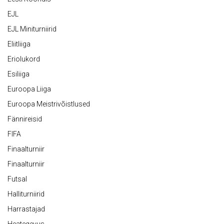
EJL
EJL Miniturniirid
Eliitliiga
Eriolukord
Esiliiga
Euroopa Liiga
Euroopa Meistrivõistlused
Fännireisid
FIFA
Finaalturniir
Finaalturniir
Futsal
Halliturniirid
Harrastajad