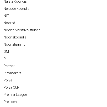
Naiste Koondis
Neidude Koondis
NLT
Noored
Noorte Meistrivõistlused
Noortekoondis
Noorteturniirid
OM
P
Partner
Playmakers
Põlva
Põlva CUP
Premier League
President