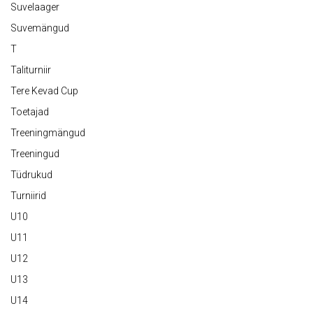
Suvelaager
Suvemängud
T
Taliturniir
Tere Kevad Cup
Toetajad
Treeningmängud
Treeningud
Tüdrukud
Turniirid
U10
U11
U12
U13
U14