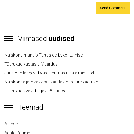
Viimased
uudised
Naiskond mängib Tartus derbykohtumise
Tüdrukud kaotasid Maardus
Juuniorid langesid Vasalemmas üleaja minutitel
Naiskonna järelkasv sai saarlastelt suure kaotuse
Tüdrukud avasid liigas võiduarve
Teemad
A-Tase
Aasta Parimad