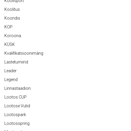
Koolisport
Koolitus
Koondis
KOP
Koroona
KÜSK
Kvalifikatsioonimäng
Lasteturniirid
Leader
Legend
Linnastaadion
Lootos CUP
Lootose Vutid
Lootospark
Lootosspring