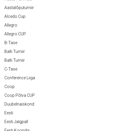
Aastalõputurniir
Alcedo Cup
Allegro
Allegro CUP
B-Tase
Balti Turniir
Balti Turniir
C-Tase
Conference Liiga
Coop
Coop Põlva CUP
Duubelnaiskond
Eesti
Eesti Jalgpall
Eesti Koondis