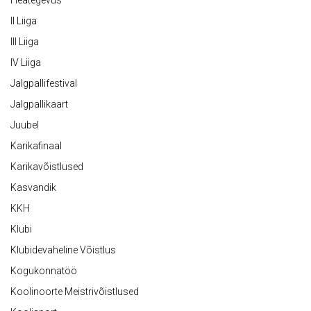
Heategevus
II Liiga
III Liiga
IV Liiga
Jalgpallifestival
Jalgpallikaart
Juubel
Karikafinaal
Karikavõistlused
Kasvandik
KKH
Klubi
Klubidevaheline Võistlus
Kogukonnatöö
Koolinoorte Meistrivõistlused