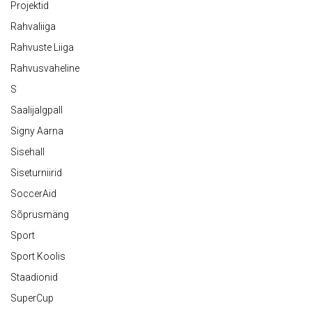
Projektid
Rahvaliiga
Rahvuste Liiga
Rahvusvaheline
S
Saalijalgpall
Signy Aarna
Sisehall
Siseturniirid
SoccerAid
Sõprusmäng
Sport
Sport Koolis
Staadionid
SuperCup