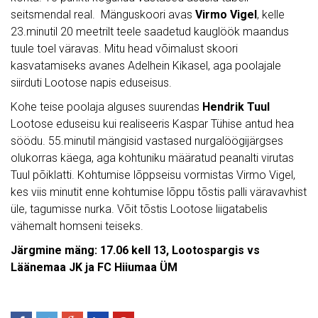
seitsmendal real. Mänguskoori avas
Virmo Vigel
, kelle
23.minutil 20 meetrilt teele saadetud kauglöök maandus
tuule toel väravas. Mitu head võimalust skoori
kasvatamiseks avanes Adelhein Kikasel, aga poolajale
siirduti Lootose napis eduseisus.
Kohe teise poolaja alguses suurendas
Hendrik Tuul
Lootose eduseisu kui realiseeris Kaspar Tühise antud hea
söödu. 55.minutil mängisid vastased nurgalöögijärgses
olukorras käega, aga kohtuniku määratud peanalti virutas
Tuul põiklatti. Kohtumise lõppseisu vormistas Virmo Vigel,
kes viis minutit enne kohtumise lõppu tõstis palli väravavhist
üle, tagumisse nurka. Võit tõstis Lootose liigatabelis
vähemalt homseni teiseks.
Järgmine mäng: 17.06 kell 13, Lootospargis vs
Läänemaa JK ja FC Hiiumaa ÜM