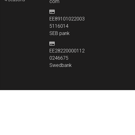
com
EE89101022003
5116014
SEB pank
EE28220000112
0246675
Swedbank