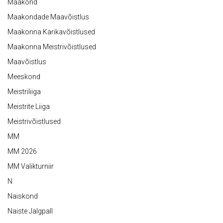
Maakond
Maakondade Maavõistlus
Maakonna Karikavõistlused
Maakonna Meistrivõistlused
Maavõistlus
Meeskond
Meistriliiga
Meistrite Liiga
Meistrivõistlused
MM
MM 2026
MM Valikturniir
N
Naiskond
Naiste Jalgpall