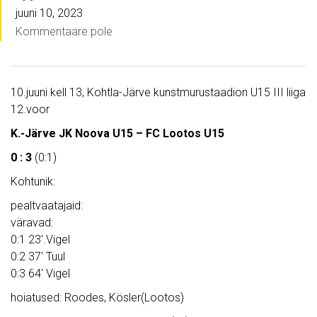
juuni 10, 2023
Kommentaare pole
10.juuni kell 13, Kohtla-Järve kunstmurustaadion U15 III liiga
12.voor
K.-Järve JK Noova U15 – FC Lootos U15
0 : 3
(0:1)
Kohtunik:
pealtvaatajaid:
väravad:
0:1 23′.Vigel
0:2 37′ Tuul
0:3 64′ Vigel
hoiatused: Roodes, Kösler(Lootos)