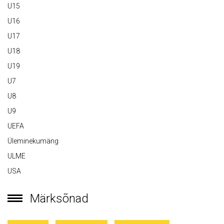
U15
U16
U17
U18
U19
U7
U8
U9
UEFA
Üleminekumäng
ULME
USA
Märksõnad