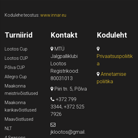
Kodulehe teostus:
www.innar.eu
Turniirid
Kontakt
Koduleht
MTÜ
Lootos Cup
Jalgpalliklubi
Privaatsuspoliitik
Lootos CUP
Lootos
a
Põlva CUP
Registrikood:
Annetamise
Allegro Cup
80031013
poliitika
Maakonna
Piiri tn. 5, Põlva
meistrivõistlused
+372 799
Maakonna
3344, +372 525
karikavõistlused
7926
Maavõistlused
NLT
jklootos@gmail.
4 Seasons