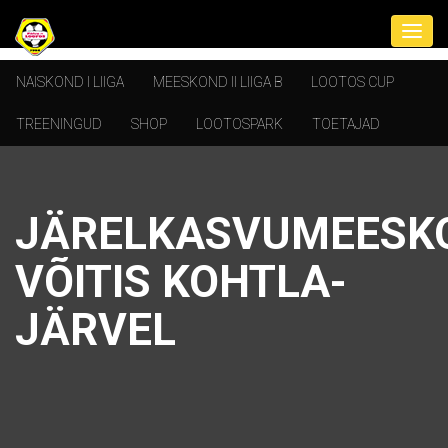
NAISKOND I LIIGA
MEESKOND II LIIGA B
LOOTOS CUP
TREENINGUD
SHOP
LOOTOSPARK
TOETAJAD
JÄRELKASVUMEESK
VÕITIS KOHTLA-
JÄRVEL