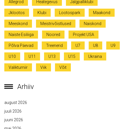
Allegrod
Heategevus
Jalgpalliklubi
Jklootos
Klubi
Lootospark
Maakond
Meeskond
Meistrivõistlused
Naiskond
Naiste Esiliiga
Noored
Projekt USA
Põlva Päevad
Treenerid
U7
U8
U9
U10
U11
U13
U15
Ukraina
Valikturniir
Viik
Võit
Arhiiv
august 2026
juuli 2026
juuni 2026
mai 2026