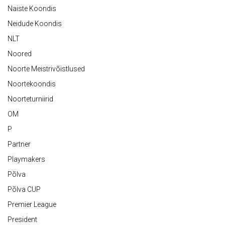
Naiste Koondis
Neidude Koondis
NLT
Noored
Noorte Meistrivõistlused
Noortekoondis
Noorteturniirid
OM
P
Partner
Playmakers
Põlva
Põlva CUP
Premier League
President