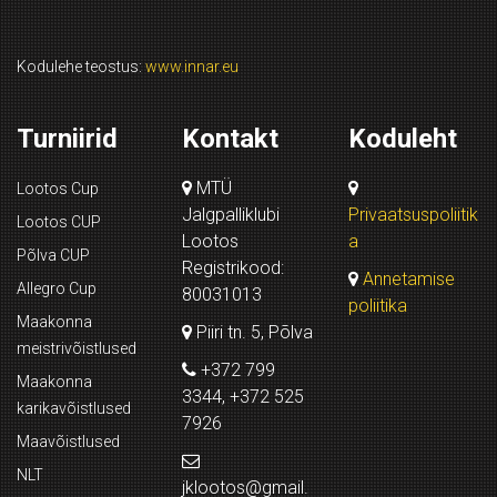
Kodulehe teostus:
www.innar.eu
Turniirid
Kontakt
Koduleht
MTÜ
Lootos Cup
Jalgpalliklubi
Privaatsuspoliitik
Lootos CUP
Lootos
a
Põlva CUP
Registrikood:
Annetamise
Allegro Cup
80031013
poliitika
Maakonna
Piiri tn. 5, Põlva
meistrivõistlused
+372 799
Maakonna
3344, +372 525
karikavõistlused
7926
Maavõistlused
NLT
jklootos@gmail.