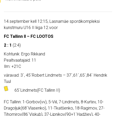
14.september kell 12:15, Lasnamäe spordikompleksi
kunstmuru U16 II liiga 12.voor
FC Tallinn II – FC LOOTOS
2 : 1
(2:4)
Kohtunik: Ergo Rikkand
Pealtvaatajaid: 11
Ilm: +21C
väravad: 3`, 45`Robert Lindmets – 37`,61`,65`,84` Hendrik
Tuul
65`Lindmets(FC Tallinn II)
FC Tallinn: 1-Gorbov(vv), 5-Viil, 7-Lindmets, 8-Kurtev, 10-
Dragoljuk(68`Vlasenko), 11-Tkatšenko, 18-Ragimov, 27-
Tihomirov(86`Viskub), 37-Lipnikov(90+1`Hadžiev), 40-