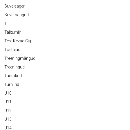
Suvelaager
Suvemängud
T
Taliturniir
Tere Kevad Cup
Toetajad
Treeningmängud
Treeningud
Tüdrukud
Turniirid
U10
U11
U12
U13
U14