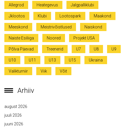
Allegrod
Heategevus
Jalgpalliklubi
Jklootos
Klubi
Lootospark
Maakond
Meeskond
Meistrivõistlused
Naiskond
Naiste Esiliiga
Noored
Projekt USA
Põlva Päevad
Treenerid
U7
U8
U9
U10
U11
U13
U15
Ukraina
Valikturniir
Viik
Võit
Arhiiv
august 2026
juuli 2026
juuni 2026