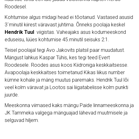
Roodesel.
Kohtumise algus midagi head ei tõotanud. Vastased asusid
3`minutil kiirest väravast juhtima. Õnneks poolaja keskel
Hendrik Tuul
viigistas. Vaheajaks asus kodumeeskond
eduseisu, lüües kohtumise 45.minutil seisuks 2:1.
Teisel poolajal tegi Avo Jakovits platsil paar muudatust.
Mängust lahkus Kaspar Tühis, kes tegi teed Evert
Roodesele. Roodes asus koos Kiidroniga keskkaitsesse.
Avapoolaja keskkaitses toimetanud Kikas liikus number
kümne kohale ja mäng muutus paremaks. Hendrik Tuul lõi
veel kolm väravat ja Lootos sai liigatabelisse kolm punkti
juurde.
Meeskonna viimased kaks mängu Paide linnameeskonna ja
JK Tammeka valgega mänguajad lähevad muutmisele ja
selguvad hiljem.