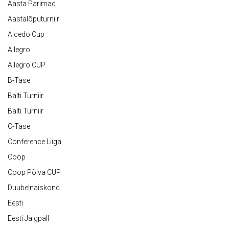
Aasta Parimad
Aastalõputurniir
Alcedo Cup
Allegro
Allegro CUP
B-Tase
Balti Turniir
Balti Turniir
C-Tase
Conference Liiga
Coop
Coop Põlva CUP
Duubelnaiskond
Eesti
Eesti Jalgpall