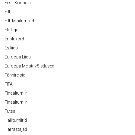
Eesti Koondis
EJL
EJL Miniturniirid
Eliitliiga
Eriolukord
Esiliiga
Euroopa Liiga
Euroopa Meistrivõistlused
Fännireisid
FIFA
Finaalturniir
Finaalturniir
Futsal
Halliturniirid
Harrastajad