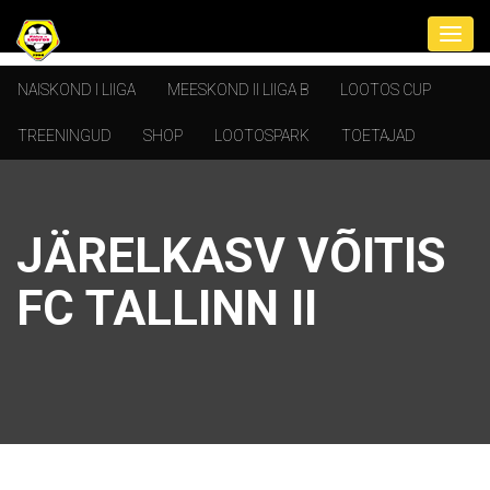
NAISKOND I LIIGA
MEESKOND II LIIGA B
LOOTOS CUP
TREENINGUD
SHOP
LOOTOSPARK
TOETAJAD
JÄRELKASV VÕITIS
FC TALLINN II