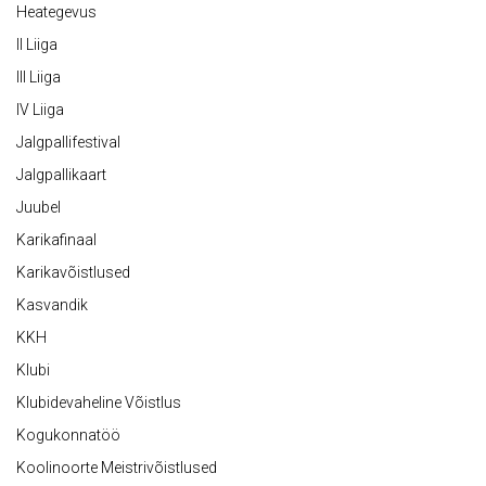
Heategevus
II Liiga
III Liiga
IV Liiga
Jalgpallifestival
Jalgpallikaart
Juubel
Karikafinaal
Karikavõistlused
Kasvandik
KKH
Klubi
Klubidevaheline Võistlus
Kogukonnatöö
Koolinoorte Meistrivõistlused