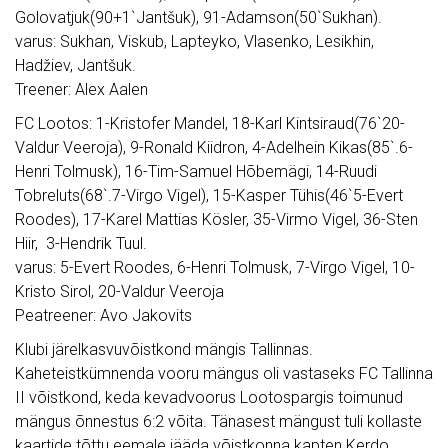
Golovatjuk(90+1`Jantšuk), 91-Adamson(50`Sukhan).
varus: Sukhan, Viskub, Lapteyko, Vlasenko, Lesikhin,
Hadžiev, Jantšuk.
Treener: Alex Aalen
FC Lootos: 1-Kristofer Mandel, 18-Karl Kintsiraud(76`20-
Valdur Veeroja), 9-Ronald Kiidron, 4-Adelhein Kikas(85`.6-
Henri Tolmusk), 16-Tim-Samuel Hõbemägi, 14-Ruudi
Tobreluts(68`.7-Virgo Vigel), 15-Kasper Tühis(46`5-Evert
Roodes), 17-Karel Mattias Kösler, 35-Virmo Vigel, 36-Sten
Hiir, 3-Hendrik Tuul.
varus: 5-Evert Roodes, 6-Henri Tolmusk, 7-Virgo Vigel, 10-
Kristo Sirol, 20-Valdur Veeroja
Peatreener: Avo Jakovits
Klubi järelkasvuvõistkond mängis Tallinnas.
Kaheteistkümnenda vooru mängus oli vastaseks FC Tallinna
II võistkond, keda kevadvoorus Lootospargis toimunud
mängus õnnestus 6:2 võita. Tänasest mängust tuli kollaste
kaartide tõttu eemale jääda võistkonna kapten Kerdo