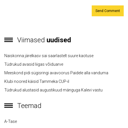
Viimased
uudised
Naiskonna järelkasv sai saarlastelt suure kaotuse
Tüdrukud avasid liigas võiduarve
Meeskond pidi sügisringi avavoorus Paidele alla vanduma
Klubi noored käisid Tammeka CUP-il
Tüdrukud alustasid augustikuud mänguga Kalevi vastu
Teemad
A-Tase