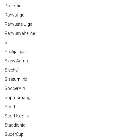
Projektid
Rahvaliiga
Rahvuste Liiga
Rahvusvaheline
S
Saalijalgpall
Signy Aarna
Sisehall
Siseturniirid
SoccerAid
Sõprusmäng
Sport
Sport Koolis
Staadionid
SuperCup