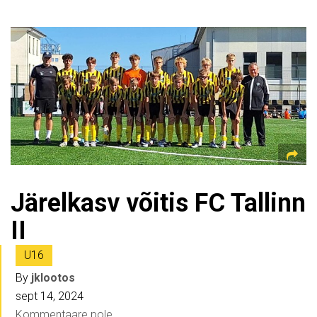
Järelkasv võitis FC Tallinn
II
U16
By
jklootos
sept 14, 2024
Kommentaare pole