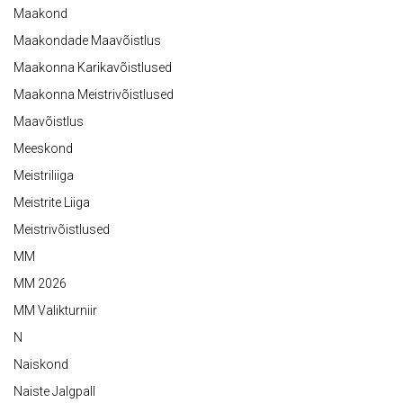
Maakond
Maakondade Maavõistlus
Maakonna Karikavõistlused
Maakonna Meistrivõistlused
Maavõistlus
Meeskond
Meistriliiga
Meistrite Liiga
Meistrivõistlused
MM
MM 2026
MM Valikturniir
N
Naiskond
Naiste Jalgpall