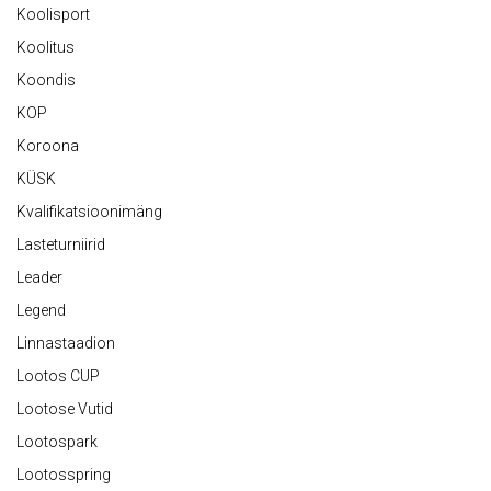
Koolisport
Koolitus
Koondis
KOP
Koroona
KÜSK
Kvalifikatsioonimäng
Lasteturniirid
Leader
Legend
Linnastaadion
Lootos CUP
Lootose Vutid
Lootospark
Lootosspring