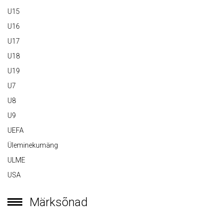
U15
U16
U17
U18
U19
U7
U8
U9
UEFA
Üleminekumäng
ULME
USA
Märksõnad