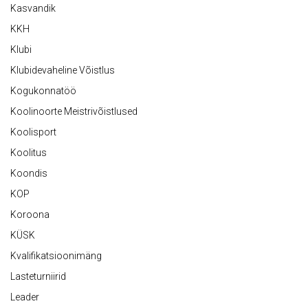
Kasvandik
KKH
Klubi
Klubidevaheline Võistlus
Kogukonnatöö
Koolinoorte Meistrivõistlused
Koolisport
Koolitus
Koondis
KOP
Koroona
KÜSK
Kvalifikatsioonimäng
Lasteturniirid
Leader