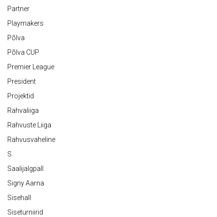
Partner
Playmakers
Põlva
Põlva CUP
Premier League
President
Projektid
Rahvaliiga
Rahvuste Liiga
Rahvusvaheline
S
Saalijalgpall
Signy Aarna
Sisehall
Siseturniirid