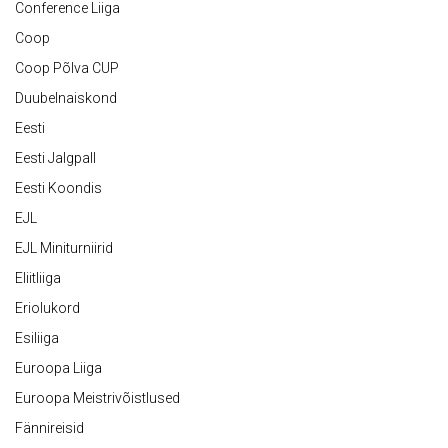
Conference Liiga
Coop
Coop Põlva CUP
Duubelnaiskond
Eesti
Eesti Jalgpall
Eesti Koondis
EJL
EJL Miniturniirid
Eliitliiga
Eriolukord
Esiliiga
Euroopa Liiga
Euroopa Meistrivõistlused
Fännireisid