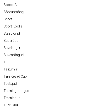
SoccerAid
Sõprusmäng
Sport
Sport Koolis
Staadionid
SuperCup
Suvelaager
Suvemängud
T
Taliturniir
Tere Kevad Cup
Toetajad
Treeningmängud
Treeningud
Tüdrukud