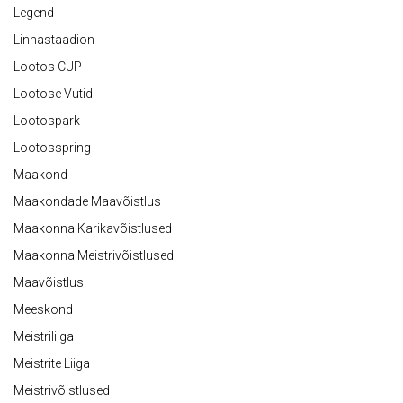
Legend
Linnastaadion
Lootos CUP
Lootose Vutid
Lootospark
Lootosspring
Maakond
Maakondade Maavõistlus
Maakonna Karikavõistlused
Maakonna Meistrivõistlused
Maavõistlus
Meeskond
Meistriliiga
Meistrite Liiga
Meistrivõistlused