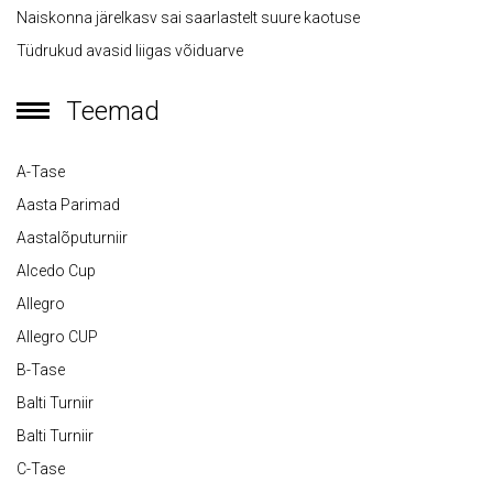
Naiskonna järelkasv sai saarlastelt suure kaotuse
Tüdrukud avasid liigas võiduarve
Teemad
A-Tase
Aasta Parimad
Aastalõputurniir
Alcedo Cup
Allegro
Allegro CUP
B-Tase
Balti Turniir
Balti Turniir
C-Tase