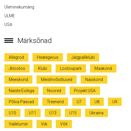
Üleminekumäng
ULME
USA
Märksõnad
Allegrod
Heategevus
Jalgpalliklubi
Jklootos
Klubi
Lootospark
Maakond
Meeskond
Meistrivõistlused
Naiskond
Naiste Esiliiga
Noored
Projekt USA
Põlva Päevad
Treenerid
U7
U8
U9
U10
U11
U13
U15
Ukraina
Valikturniir
Viik
Võit