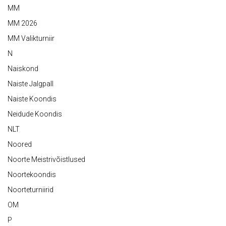
MM
MM 2026
MM Valikturniir
N
Naiskond
Naiste Jalgpall
Naiste Koondis
Neidude Koondis
NLT
Noored
Noorte Meistrivõistlused
Noortekoondis
Noorteturniirid
OM
P