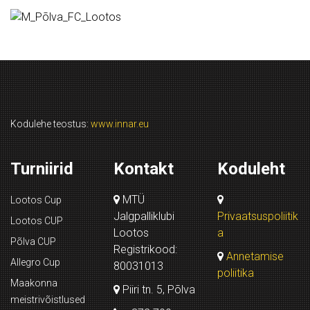
Kodulehe teostus:
www.innar.eu
Turniirid
Kontakt
Koduleht
MTÜ
Lootos Cup
Jalgpalliklubi
Privaatsuspoliitik
Lootos CUP
Lootos
a
Põlva CUP
Registrikood:
Annetamise
Allegro Cup
80031013
poliitika
Maakonna
Piiri tn. 5, Põlva
meistrivõistlused