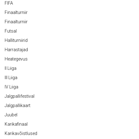
FIFA
Finaalturniir
Finaalturniir
Futsal
Halliturniirid
Harrastajad
Heategevus
II Liiga
III Liiga
IV Liiga
Jalgpallifestival
Jalgpallikaart
Juubel
Karikafinaal
Karikavõistlused