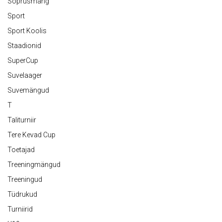
Sõprusmäng
Sport
Sport Koolis
Staadionid
SuperCup
Suvelaager
Suvemängud
T
Taliturniir
Tere Kevad Cup
Toetajad
Treeningmängud
Treeningud
Tüdrukud
Turniirid