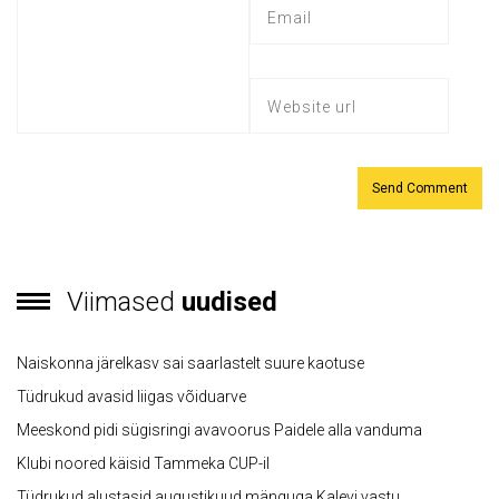
Viimased
uudised
Naiskonna järelkasv sai saarlastelt suure kaotuse
Tüdrukud avasid liigas võiduarve
Meeskond pidi sügisringi avavoorus Paidele alla vanduma
Klubi noored käisid Tammeka CUP-il
Tüdrukud alustasid augustikuud mänguga Kalevi vastu