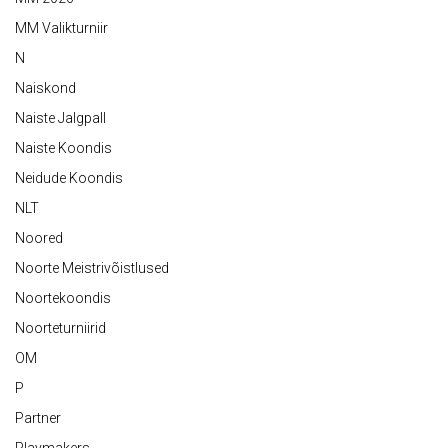
MM Valikturniir
N
Naiskond
Naiste Jalgpall
Naiste Koondis
Neidude Koondis
NLT
Noored
Noorte Meistrivõistlused
Noortekoondis
Noorteturniirid
OM
P
Partner