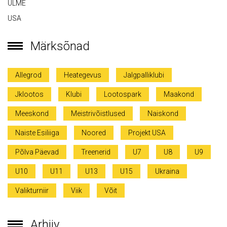
ULME
USA
Märksõnad
Allegrod
Heategevus
Jalgpalliklubi
Jklootos
Klubi
Lootospark
Maakond
Meeskond
Meistrivõistlused
Naiskond
Naiste Esiliiga
Noored
Projekt USA
Põlva Päevad
Treenerid
U7
U8
U9
U10
U11
U13
U15
Ukraina
Valikturniir
Viik
Võit
Arhiiv