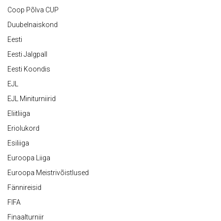
Coop Põlva CUP
Duubelnaiskond
Eesti
Eesti Jalgpall
Eesti Koondis
EJL
EJL Miniturniirid
Eliitliiga
Eriolukord
Esiliiga
Euroopa Liiga
Euroopa Meistrivõistlused
Fännireisid
FIFA
Finaalturniir