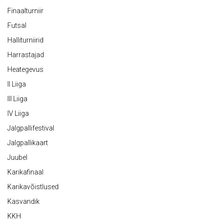
Finaalturniir
Futsal
Halliturniirid
Harrastajad
Heategevus
II Liiga
III Liiga
IV Liiga
Jalgpallifestival
Jalgpallikaart
Juubel
Karikafinaal
Karikavõistlused
Kasvandik
KKH