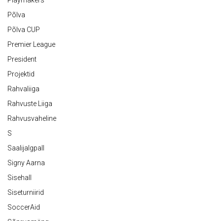
Playmakers
Põlva
Põlva CUP
Premier League
President
Projektid
Rahvaliiga
Rahvuste Liiga
Rahvusvaheline
S
Saalijalgpall
Signy Aarna
Sisehall
Siseturniirid
SoccerAid