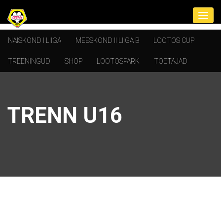
NAISKOND I LIIGA
MEESKOND II LIIGA B
LOOTOS CUP
TREENINGUD
SHOP
LOOTOSPARK
TOETAJAD
TRENN U16