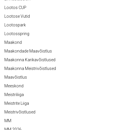
Lootos CUP
Lootose Vutid
Lootospark
Lootosspring
Maakond
Maakondade Maavõistlus
Maakonna Karikavõistlused
Maakonna Meistrivõistlused
Maavõistlus
Meeskond
Meistriliiga
Meistrite Liiga
Meistrivõistlused
MM
MM 2026