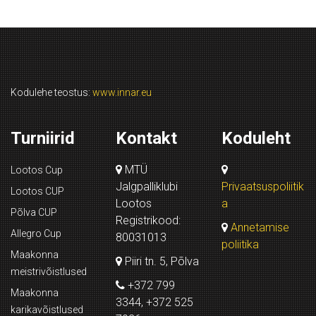
Kodulehe teostus:
www.innar.eu
Turniirid
Kontakt
Koduleht
MTÜ
Lootos Cup
Jalgpalliklubi
Privaatsuspoliitik
Lootos CUP
Lootos
a
Põlva CUP
Registrikood:
Annetamise
Allegro Cup
80031013
poliitika
Maakonna
Piiri tn. 5, Põlva
meistrivõistlused
+372 799
Maakonna
3344, +372 525
karikavõistlused