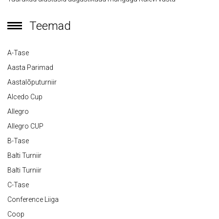
Teemad
A-Tase
Aasta Parimad
Aastalõputurniir
Alcedo Cup
Allegro
Allegro CUP
B-Tase
Balti Turniir
Balti Turniir
C-Tase
Conference Liiga
Coop