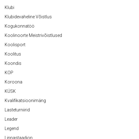
Klubi
Klubidevaheline Võistlus
Kogukonnatöö
Koolinoorte Meistrivõistlused
Koolisport
Koolitus
Koondis
KOP
Koroona
KÜSK
Kvalifikatsioonimäng
Lasteturniirid
Leader
Legend
Linnastaadion