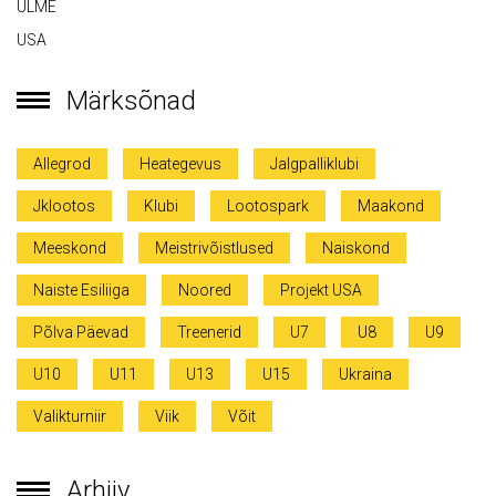
ULME
USA
Märksõnad
Allegrod
Heategevus
Jalgpalliklubi
Jklootos
Klubi
Lootospark
Maakond
Meeskond
Meistrivõistlused
Naiskond
Naiste Esiliiga
Noored
Projekt USA
Põlva Päevad
Treenerid
U7
U8
U9
U10
U11
U13
U15
Ukraina
Valikturniir
Viik
Võit
Arhiiv