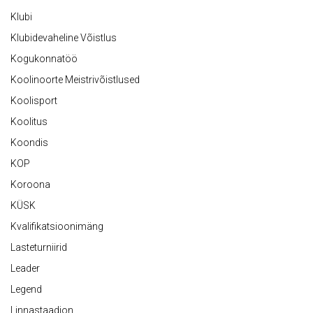
Klubi
Klubidevaheline Võistlus
Kogukonnatöö
Koolinoorte Meistrivõistlused
Koolisport
Koolitus
Koondis
KOP
Koroona
KÜSK
Kvalifikatsioonimäng
Lasteturniirid
Leader
Legend
Linnastaadion