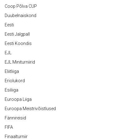
Coop Põlva CUP
Duubelnaiskond
Eesti
Eesti Jalgpall
Eesti Koondis
EJL
EJL Miniturniirid
Eliitliiga
Eriolukord
Esiliiga
Euroopa Liiga
Euroopa Meistrivõistlused
Fännireisid
FIFA
Finaalturniir