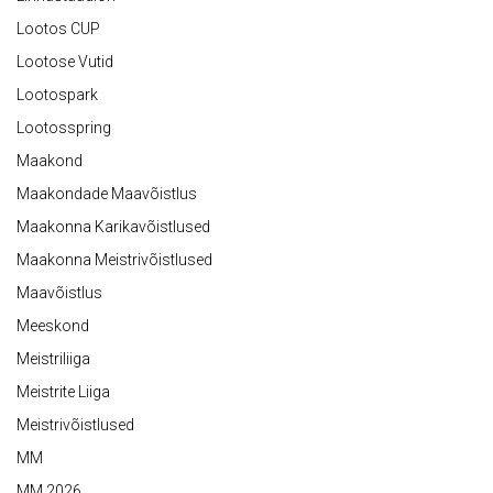
Lootos CUP
Lootose Vutid
Lootospark
Lootosspring
Maakond
Maakondade Maavõistlus
Maakonna Karikavõistlused
Maakonna Meistrivõistlused
Maavõistlus
Meeskond
Meistriliiga
Meistrite Liiga
Meistrivõistlused
MM
MM 2026