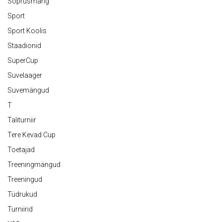
Sõprusmäng
Sport
Sport Koolis
Staadionid
SuperCup
Suvelaager
Suvemängud
T
Taliturniir
Tere Kevad Cup
Toetajad
Treeningmängud
Treeningud
Tüdrukud
Turniirid