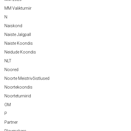
MM Valikturniir
N
Naiskond
Naiste Jalgpall
Naiste Koondis
Neidude Koondis
NLT
Noored
Noorte Meistrivõistlused
Noortekoondis
Noorteturniirid
OM
P
Partner