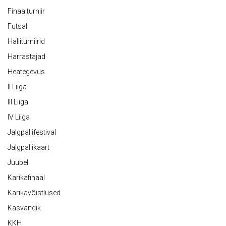
Finaalturniir
Futsal
Halliturniirid
Harrastajad
Heategevus
II Liiga
III Liiga
IV Liiga
Jalgpallifestival
Jalgpallikaart
Juubel
Karikafinaal
Karikavõistlused
Kasvandik
KKH