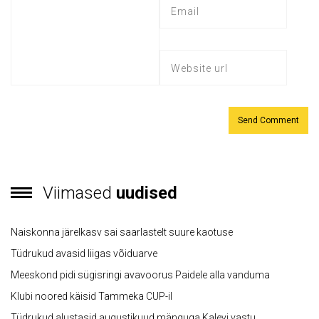
Viimased
uudised
Naiskonna järelkasv sai saarlastelt suure kaotuse
Tüdrukud avasid liigas võiduarve
Meeskond pidi sügisringi avavoorus Paidele alla vanduma
Klubi noored käisid Tammeka CUP-il
Tüdrukud alustasid augustikuud mänguga Kalevi vastu