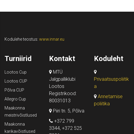
Kodulehe teostus:
www.innar.eu
Turniirid
Kontakt
Koduleht
MTÜ
Lootos Cup
Jalgpalliklubi
Privaatsuspoliitik
Lootos CUP
Lootos
a
Põlva CUP
Registrikood:
Annetamise
Allegro Cup
80031013
poliitika
Maakonna
Piiri tn. 5, Põlva
meistrivõistlused
+372 799
Maakonna
3344, +372 525
karikavõistlused