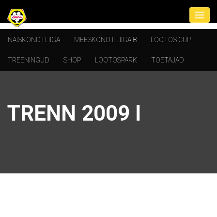
NAISKOND I LIIGA
MEESKOND II LIIGA B
LOOTOS CUP
TREENINGUD
SHOP
LOOTOSPARK
TOETAJAD
TRENN 2009 I