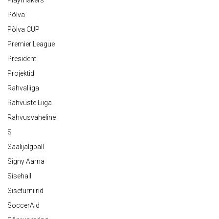
Playmakers
Põlva
Põlva CUP
Premier League
President
Projektid
Rahvaliiga
Rahvuste Liiga
Rahvusvaheline
S
Saalijalgpall
Signy Aarna
Sisehall
Siseturniirid
SoccerAid