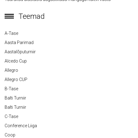
Teemad
A-Tase
Aasta Parimad
Aastalõputurniir
Alcedo Cup
Allegro
Allegro CUP
B-Tase
Balti Turniir
Balti Turniir
C-Tase
Conference Liiga
Coop