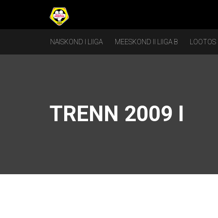
NAISKOND I LIIGA
MEESKOND II LIIGA B
LOOTOS
TRENN 2009 I