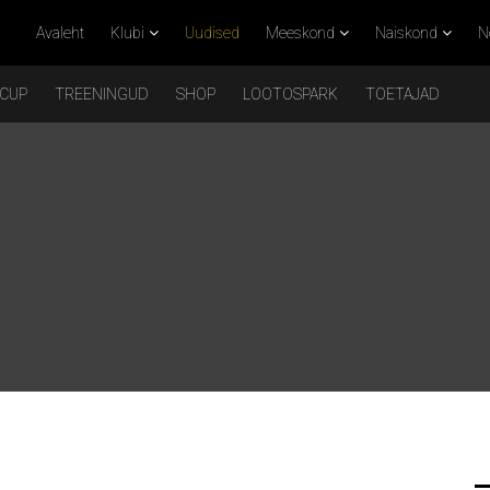
Avaleht
Klubi
Uudised
Meeskond
Naiskond
N
 CUP
TREENINGUD
SHOP
LOOTOSPARK
TOETAJAD