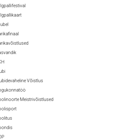
lgpallifestival
lgpallikaart
ubel
rikafinaal
rikavõistlused
asvandik
KH
ubi
ubidevaheline Võistlus
ogukonnatöö
olinoorte Meistrivõistlused
olisport
olitus
oondis
OP