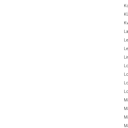
K
K
Kv
La
Le
L
Li
L
Lo
L
L
M
M
M
Ma