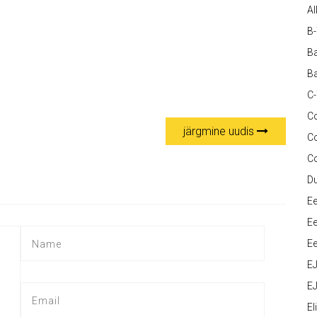
Al
B
Ba
Ba
C
Co
järgmine uudis
C
C
D
Ee
Ee
Ee
E
EJ
Eli