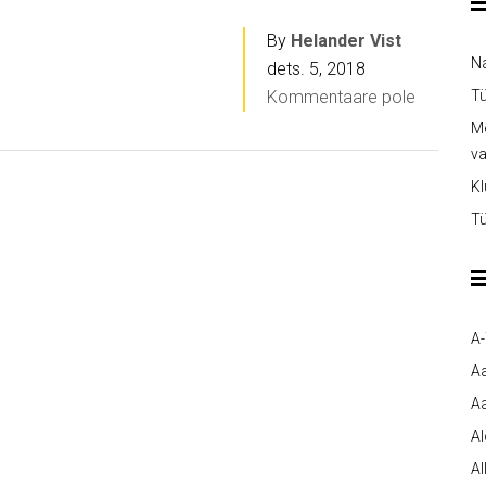
By
Helander Vist
Na
dets. 5, 2018
Kommentaare pole
Tü
Me
v
Kl
Tü
A
A
Aa
A
Al