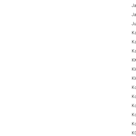
Ja
Ja
Ju
Ka
Ka
K
K
Kl
Kl
K
Ko
Ko
Ko
K
K