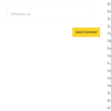
Er
Es
Eu
Eu
Fä
FI
Fi
Fi
Fu
Ha
Ha
H
II
III
IV