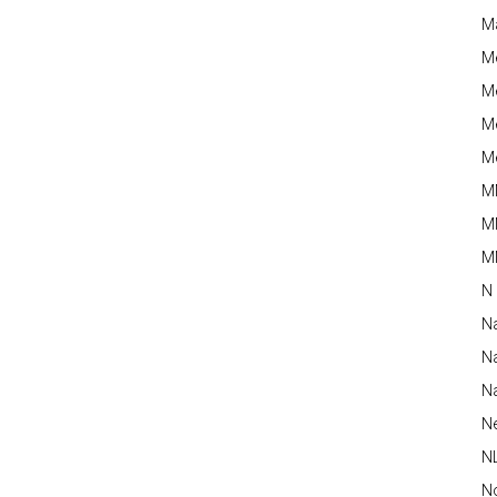
M
M
Me
Me
Me
M
M
MM
N
N
Na
Na
N
N
N