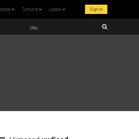
oored
Turniirid
Lootos
Sign In