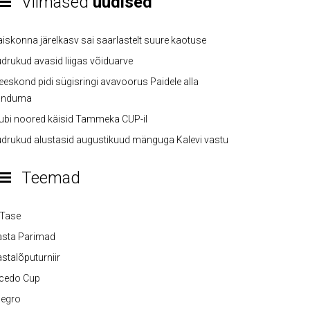
Viimased
uudised
iskonna järelkasv sai saarlastelt suure kaotuse
drukud avasid liigas võiduarve
eskond pidi sügisringi avavoorus Paidele alla
anduma
ubi noored käisid Tammeka CUP-il
drukud alustasid augustikuud mänguga Kalevi vastu
Teemad
-Tase
asta Parimad
stalõputurniir
lcedo Cup
legro