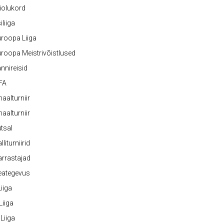
iolukord
iliiga
roopa Liiga
roopa Meistrivõistlused
nnireisid
FA
naalturniir
naalturniir
tsal
lliturniirid
rrastajad
eategevus
 Liiga
 Liiga
 Liiga