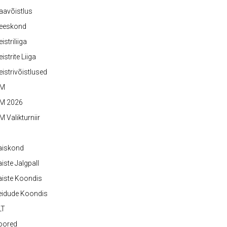
aavõistlus
eeskond
istriliiga
istrite Liiga
istrivõistlused
M
M 2026
 Valikturniir
aiskond
iste Jalgpall
iste Koondis
eidude Koondis
LT
oored