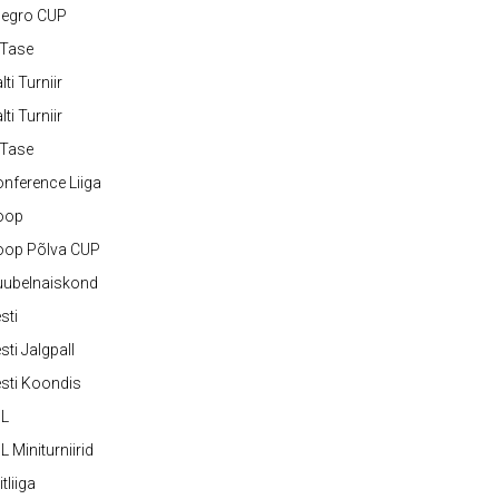
legro CUP
-Tase
lti Turniir
lti Turniir
-Tase
nference Liiga
oop
oop Põlva CUP
uubelnaiskond
sti
sti Jalgpall
sti Koondis
JL
L Miniturniirid
itliiga