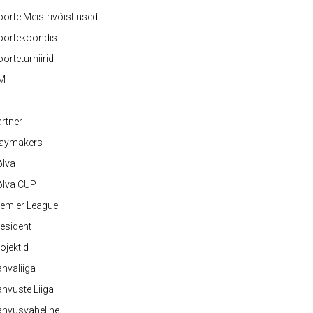
orte Meistrivõistlused
oortekoondis
orteturniirid
M
rtner
laymakers
õlva
õlva CUP
emier League
esident
ojektid
hvaliiga
hvuste Liiga
ahvusvaheline