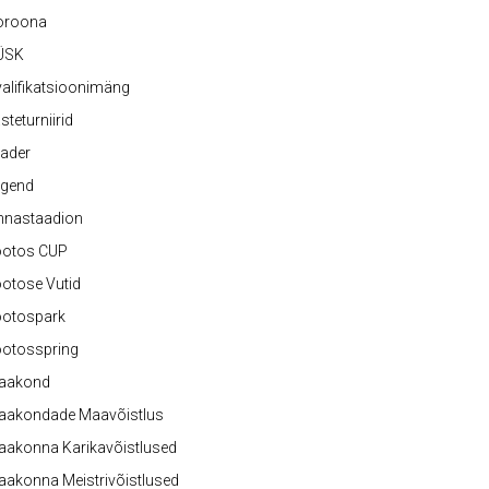
oroona
ÜSK
alifikatsioonimäng
steturniirid
ader
egend
nnastaadion
ootos CUP
otose Vutid
ootospark
ootosspring
aakond
aakondade Maavõistlus
aakonna Karikavõistlused
akonna Meistrivõistlused