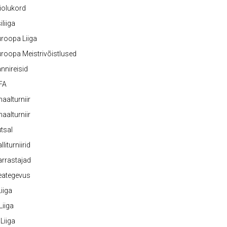
iolukord
iliiga
roopa Liiga
roopa Meistrivõistlused
nnireisid
FA
naalturniir
naalturniir
tsal
lliturniirid
rrastajad
eategevus
 Liiga
 Liiga
 Liiga