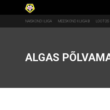
NAISKOND I LIIGA
MEESKOND II LIIGA B
LOOTOS
ALGAS PÕLVAMA