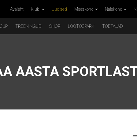
Avaleht
Klubi
Uudised
Meeskond
Naiskond
N
 CUP
TREENINGUD
SHOP
LOOTOSPARK
TOETAJAD
A AASTA SPORTLAST