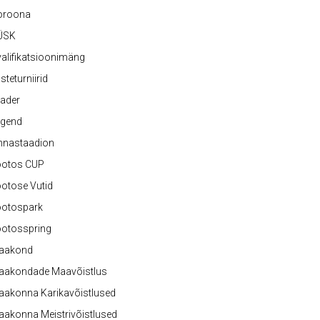
oroona
ÜSK
alifikatsioonimäng
steturniirid
ader
egend
nnastaadion
ootos CUP
otose Vutid
ootospark
ootosspring
aakond
aakondade Maavõistlus
aakonna Karikavõistlused
akonna Meistrivõistlused