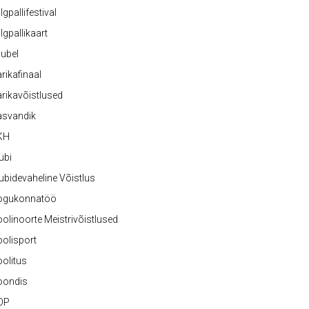
lgpallifestival
lgpallikaart
ubel
rikafinaal
rikavõistlused
asvandik
KH
ubi
ubidevaheline Võistlus
ogukonnatöö
olinoorte Meistrivõistlused
olisport
olitus
oondis
OP