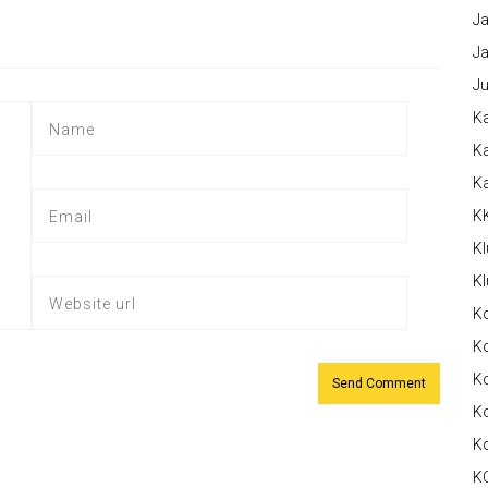
Ja
Ja
Ju
Ka
Ka
K
K
Kl
Kl
K
Ko
Ko
Ko
K
K