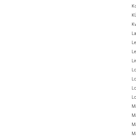
K
K
Kv
La
Le
L
Li
L
Lo
L
L
M
M
M
Ma