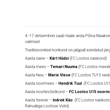
4.-17.detsembrini saab hääle anda Põlva Maakonna
valimisel.
Traditsioonilisel konkursil on jalgpall esindatud j
Aasta naine –
Kärt Hüdsi
(FC Lootos naiskond)
Aasta mees –
Temari Nuuma
(FC Lootos mees
Aasta Neiu –
Marie Viese
(FC Lootos TU15 neid
Aasta noormees –
Hendrik Tuul
(FC Lootos U15
Aasta noortevõistkond –
FC Lootos U15 noorm
Aasta treener –
Indrek Käo
(FC Lootos naiskond
Rahvaliiga Lootose Vutid)