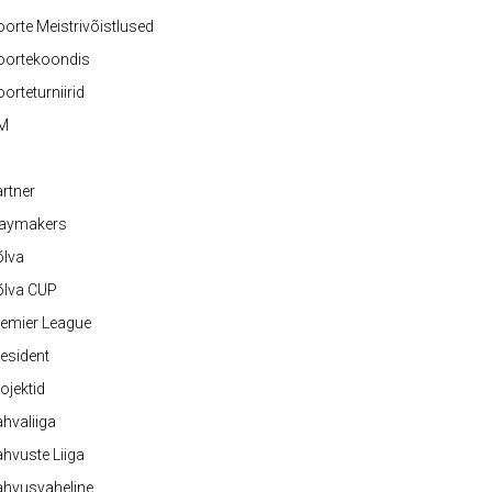
orte Meistrivõistlused
oortekoondis
orteturniirid
M
rtner
laymakers
õlva
õlva CUP
emier League
esident
ojektid
hvaliiga
hvuste Liiga
ahvusvaheline