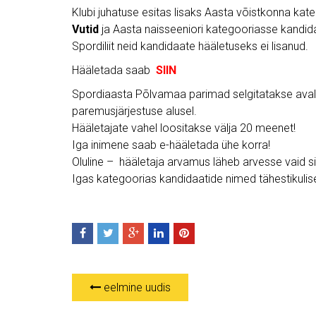
Klubi juhatuse esitas lisaks Aasta võistkonna ka
Vutid
ja Aasta naisseeniori kategooriasse kandi
Spordiliit neid kandidaate hääletuseks ei lisanud.
Hääletada saab
SIIN
Spordiaasta Põlvamaa parimad selgitatakse avali
paremusjärjestuse alusel.
Hääletajate vahel loositakse välja 20 meenet!
Iga inimene saab e-hääletada ühe korra!
Oluline – hääletaja arvamus läheb arvesse vaid si
Igas kategoorias kandidaatide nimed tähestikulise
eelmine uudis