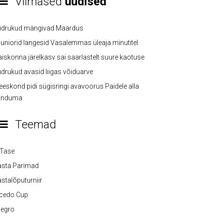
Viimased
uudised
üdrukud mängivad Maardus
uniorid langesid Vasalemmas üleaja minutitel
iskonna järelkasv sai saarlastelt suure kaotuse
drukud avasid liigas võiduarve
eskond pidi sügisringi avavoorus Paidele alla
anduma
Teemad
-Tase
asta Parimad
stalõputurniir
lcedo Cup
legro