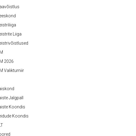
aavõistlus
eeskond
istriliiga
istrite Liiga
istrivõistlused
M
M 2026
 Valikturniir
aiskond
iste Jalgpall
iste Koondis
eidude Koondis
LT
oored