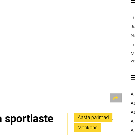
T
Ju
Na
Tü
Me
v
A
A
Aa
 sportlaste
Aasta parimad
,
A
Maakond
Al