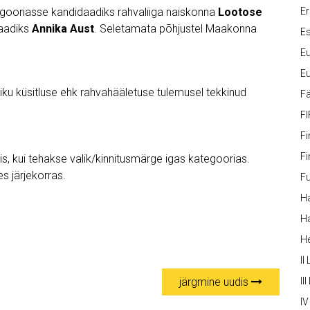
tegooriasse kandidaadiks rahvaliiga naiskonna
Lootose
Er
daadiks
Annika Aust
. Seletamata põhjustel Maakonna
Es
Eu
Eu
ku küsitluse ehk rahvahääletuse tulemusel tekkinud
Fä
FI
Fi
Fi
is, kui tehakse valik/kinnitusmärge igas kategoorias.
s järjekorras.
Fu
Ha
Ha
H
II
järgmine uudis
III
IV