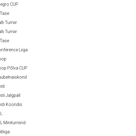
legro CUP
-Tase
lti Turniir
lti Turniir
-Tase
nference Liiga
oop
oop Põlva CUP
uubelnaiskond
sti
sti Jalgpall
sti Koondis
JL
L Miniturniirid
itliiga