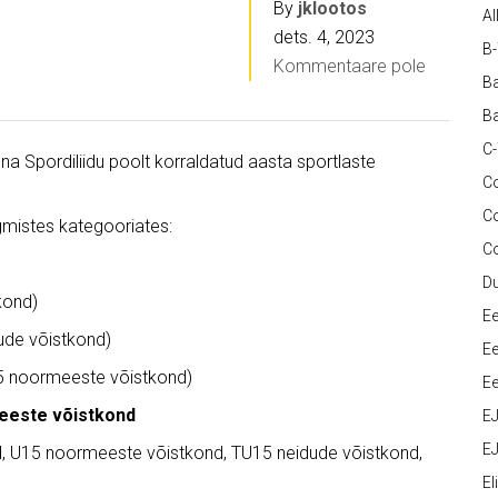
By
jklootos
Al
dets. 4, 2023
B
Kommentaare pole
Ba
Ba
C
 Spordiliidu poolt korraldatud aasta sportlaste
Co
C
ärgmistes kategooriates:
C
D
kond)
Ee
ude võistkond)
Ee
 noormeeste võistkond)
Ee
eeste võistkond
E
EJ
, U15 noormeeste võistkond, TU15 neidude võistkond,
Eli