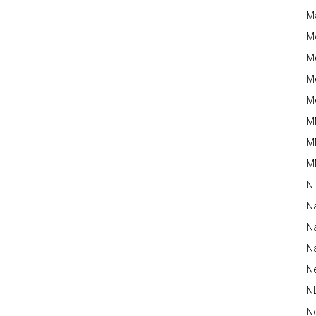
M
M
Me
Me
Me
M
M
MM
N
N
Na
Na
N
N
N