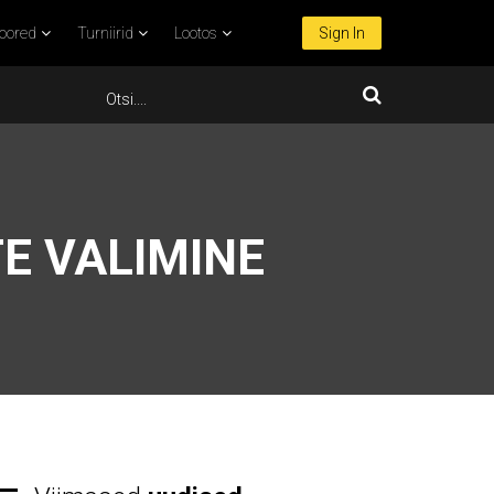
oored
Turniirid
Lootos
Sign In
E VALIMINE