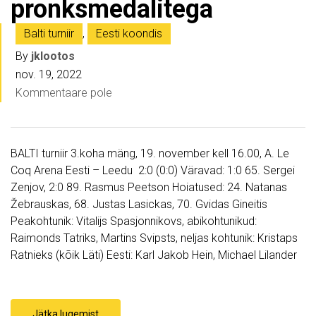
pronksmedalitega
Balti turniir
,
Eesti koondis
By
jklootos
nov. 19, 2022
Kommentaare pole
BALTI turniir 3.koha mäng, 19. november kell 16.00, A. Le
Coq Arena Eesti – Leedu 2:0 (0:0) Väravad: 1:0 65. Sergei
Zenjov, 2:0 89. Rasmus Peetson Hoiatused: 24. Natanas
Žebrauskas, 68. Justas Lasickas, 70. Gvidas Gineitis
Peakohtunik: Vitalijs Spasjonnikovs, abikohtunikud:
Raimonds Tatriks, Martins Svipsts, neljas kohtunik: Kristaps
Ratnieks (kõik Läti) Eesti: Karl Jakob Hein, Michael Lilander
Jätka lugemist