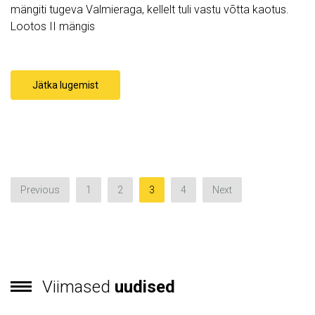
mängiti tugeva Valmieraga, kellelt tuli vastu võtta kaotus.
Lootos II mängis
Jätka lugemist
Previous
1
2
3
4
Next
Viimased
uudised