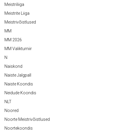
Meistriliiga
Meistrite Liiga
Meistrivõistlused
MM
MM 2026
MM Valikturniir
N
Naiskond
Naiste Jalgpall
Naiste Koondis
Neidude Koondis
NLT
Noored
Noorte Meistrivõistlused
Noortekoondis