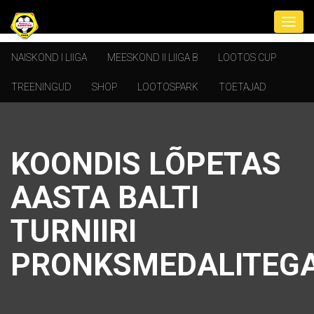
NAISKOND I LIIGA
MEESKOND II LIIGA B
LOOTOS CUP
TREENINGUD
SHOP
LOOTOSPARK
TOETAJAD
KOONDIS LÕPETAS
AASTA BALTI
TURNIIRI
PRONKSMEDALITEG