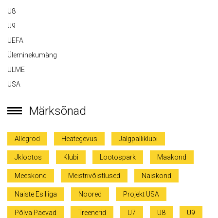
U8
U9
UEFA
Üleminekumäng
ULME
USA
Märksõnad
Allegrod
Heategevus
Jalgpalliklubi
Jklootos
Klubi
Lootospark
Maakond
Meeskond
Meistrivõistlused
Naiskond
Naiste Esiliiga
Noored
Projekt USA
Põlva Päevad
Treenerid
U7
U8
U9