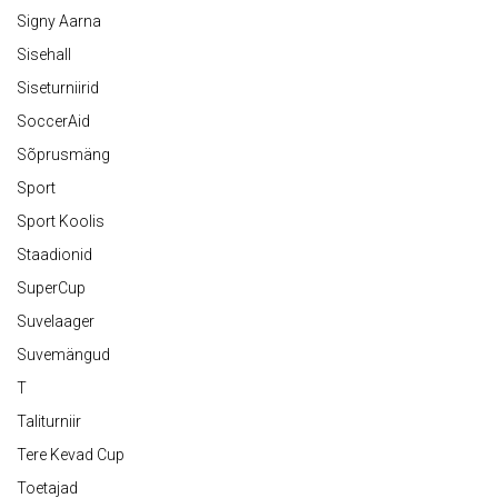
Signy Aarna
Sisehall
Siseturniirid
SoccerAid
Sõprusmäng
Sport
Sport Koolis
Staadionid
SuperCup
Suvelaager
Suvemängud
T
Taliturniir
Tere Kevad Cup
Toetajad