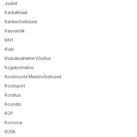
Juubel
Karikafinaal
Karikavõistlused
Kasvandik
KKH
Klubi
Klubidevaheline Võistlus
Kogukonnatöö
Koolinoorte Meistrivõistlused
Koolisport
Koolitus
Koondis
KOP
Koroona
KÜSK