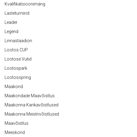
Kvalifikatsioonimäng
Lasteturniirid
Leader
Legend
Linnastaadion
Lootos CUP
Lootose Vutid
Lootospark
Lootosspring
Maakond
Maakondade Maavõistlus
Maakonna Karikavõistlused
Maakonna Meistrivõistlused
Maavõistlus
Meeskond