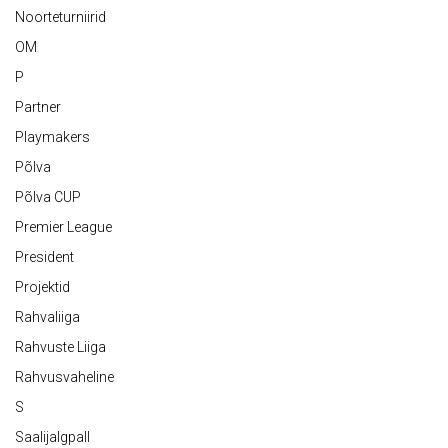
Noorteturniirid
OM
P
Partner
Playmakers
Põlva
Põlva CUP
Premier League
President
Projektid
Rahvaliiga
Rahvuste Liiga
Rahvusvaheline
S
Saalijalgpall