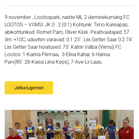
9.november , Lootospark, naiste ML 2.üleminekumäng FC
LOOTOS – VIIMSI JK 0 : 2 (0:1) Kohtunik: Timo Künnapas,
abikohtunikud: Romet Pärn, Oliver Kiisk. Pealtvaatajaid: 57
Ilm: +10C, uduvihm väravad: 0:1 23`. Liis Getter Saar 0:2 74`.
Liis Getter Saar hoiatused: 73`.Kätrin Välba (Viimsi) FC
Lootos: 1-Karina Piirmaa, 3-Elina Kahar, 6-Hanna
Parv(85`.26-Kaisa Liina Keps), 7-Ave-Lii Laas,
Jätka lugemist