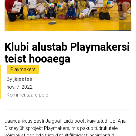
Klubi alustab Playmakersi
teist hooaega
Playmakers
By
jklootos
nov. 7, 2022
Kommentaare pole
Jaanuarikuus Eesti Jalgpalli Liidu poolt käivitatud UEFA ja
Disney ühisprojekt Playmakers, mis pakub tüdrukutele
võimalust osaleda tuntud multifilmidest inspireeritud