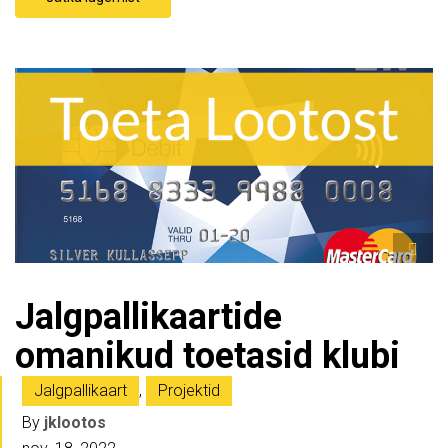
Jalgpallikaartide
omanikud toetasid klubi
Jalgpallikaart
,
Projektid
By
jklootos