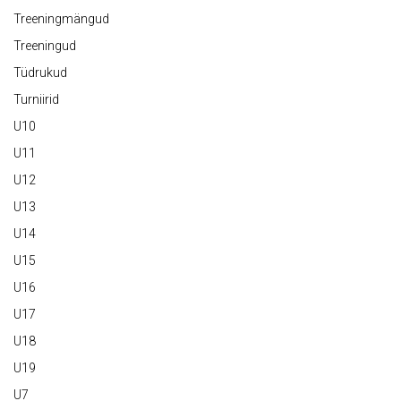
Treeningmängud
Treeningud
Tüdrukud
Turniirid
U10
U11
U12
U13
U14
U15
U16
U17
U18
U19
U7