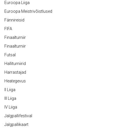
Euroopa Liiga
Euroopa Meistrivõistlused
Fännireisid
FIFA
Finaalturniir
Finaalturniir
Futsal
Halliturniirid
Harrastajad
Heategevus
II Liiga
III Liiga
IV Liiga
Jalgpallifestival
Jalgpallikaart