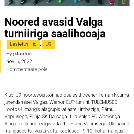
Noored avasid Valga
turniiriga saalihooaja
Lasteturniirid
,
U9
By
jklootos
nov. 6, 2022
Kommentaare pole
Klubi U9 noortevõistkonnad osalesid treener Temari Nuuma
juhendamisel Valgas, Warrior CUP turniiril. TULEMUSED:
Lootos I mängis alagrupis lätlaste Limbaziga, Pärnu
Vaprusega, Puhja SK Barcaga II ja Valga FC Warrioriga.
Alagrupis suudeti viigistada 1:1 Pärnu Vaprusega. Ülejäänud
mängudes tuli vastu võtta kaotused. 9-10. koha mängus