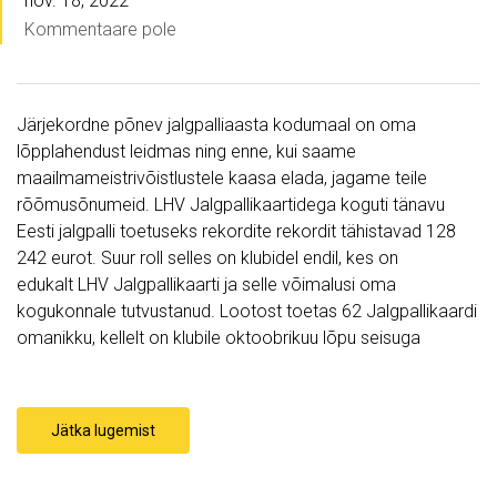
nov. 18, 2022
Kommentaare pole
Järjekordne põnev jalgpalliaasta kodumaal on oma
lõpplahendust leidmas ning enne, kui saame
maailmameistrivõistlustele kaasa elada, jagame teile
rõõmusõnumeid. LHV Jalgpallikaartidega koguti tänavu
Eesti jalgpalli toetuseks rekordite rekordit tähistavad 128
242 eurot. Suur roll selles on klubidel endil, kes on
edukalt LHV Jalgpallikaarti ja selle võimalusi oma
kogukonnale tutvustanud. Lootost toetas 62 Jalgpallikaardi
omanikku, kellelt on klubile oktoobrikuu lõpu seisuga
Jätka lugemist