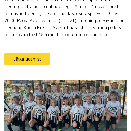
treeningutel, alustab uut hooaega. Alates 14.novembrist
toimuvad treeningud kord nädalas, esmaspäeviti 19:15-
20:00 Põlva Kooli võimlas (Lina 21). Treeninguid viivad läbi
treenerid Kristin Kukli ja Ave-Lii Laas. Ühe treeningu pikkus
on umbkaudselt 45 minutit. Programm on suunatud
Jätka lugemist