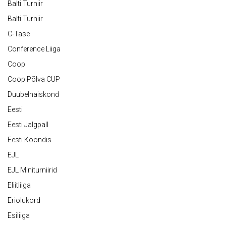
Balti Turniir
Balti Turniir
C-Tase
Conference Liiga
Coop
Coop Põlva CUP
Duubelnaiskond
Eesti
Eesti Jalgpall
Eesti Koondis
EJL
EJL Miniturniirid
Eliitliiga
Eriolukord
Esiliiga