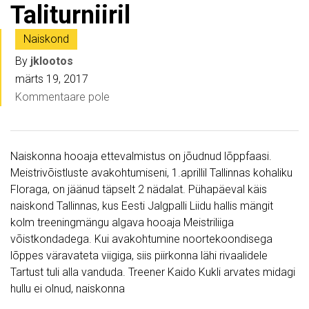
Taliturniiril
Naiskond
By
jklootos
märts 19, 2017
Kommentaare pole
Naiskonna hooaja ettevalmistus on jõudnud lõppfaasi.
Meistrivõistluste avakohtumiseni, 1.aprillil Tallinnas kohaliku
Floraga, on jäänud täpselt 2 nädalat. Pühapäeval käis
naiskond Tallinnas, kus Eesti Jalgpalli Liidu hallis mängit
kolm treeningmängu algava hooaja Meistriliiga
võistkondadega. Kui avakohtumine noortekoondisega
lõppes väravateta viigiga, siis piirkonna lähi rivaalidele
Tartust tuli alla vanduda. Treener Kaido Kukli arvates midagi
hullu ei olnud, naiskonna