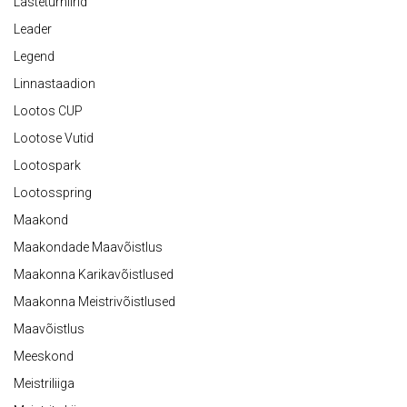
Lasteturniirid
Leader
Legend
Linnastaadion
Lootos CUP
Lootose Vutid
Lootospark
Lootosspring
Maakond
Maakondade Maavõistlus
Maakonna Karikavõistlused
Maakonna Meistrivõistlused
Maavõistlus
Meeskond
Meistriliiga