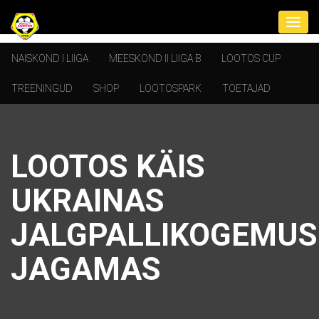
NAISKOND I LIIGA
MEESKOND II LIIGA B
LOOTOS CUP
TREENINGUD
SHOP
LOOTOSPARK
TOETAJAD
LOOTOS KÄIS
UKRAINAS
JALGPALLIKOGEMUS
JAGAMAS