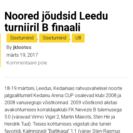
Noored jõudsid Leedu
turniiril B finaali
Siseturniirid
,
Siseturniirid
,
U8
By
jklootos
märts 19, 2017
Kommentaare pole
18-19.märtsini, Leedus, Kedainiais rahvusvahelisel noorte
jalgpalliturniiril Kedainu Arena CUP osalevad klubi 2008 ja
2008 vanusegrupi võistkonnad. 2009 võistkond alistas
avakohtumises korraldajaklubi FK Nevezis B tulemusega
5:0 (väravad Virmo Vigel 2, Martin Mäeots, Sten Hiir ja
Hendrik Tuul). Teises kohtumises viigistati ühe turniiri
favoriidi, Kaliningradi “Baltikaga” 1:1 (värav Sten-Rasmus