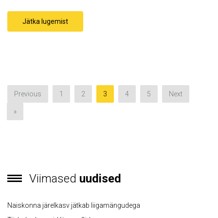
Jätka lugemist
Previous
1
2
3
4
5
Next
»
Viimased
uudised
Naiskonna järelkasv jätkab liigamängudega