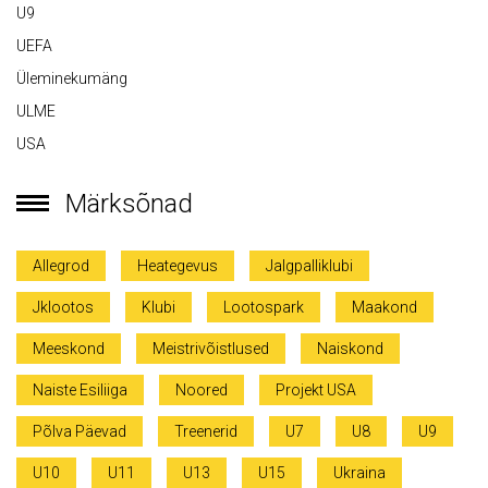
U9
UEFA
Üleminekumäng
ULME
USA
Märksõnad
Allegrod
Heategevus
Jalgpalliklubi
Jklootos
Klubi
Lootospark
Maakond
Meeskond
Meistrivõistlused
Naiskond
Naiste Esiliiga
Noored
Projekt USA
Põlva Päevad
Treenerid
U7
U8
U9
U10
U11
U13
U15
Ukraina