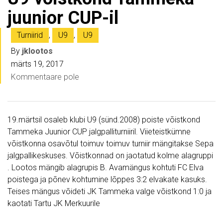
juunior CUP-il
Turniirid
,
U9
,
U9
By
jklootos
märts 19, 2017
Kommentaare pole
19.märtsil osaleb klubi U9 (sünd.2008) poiste võistkond
Tammeka Juunior CUP jalgpalliturniiril. Viieteistkümne
võistkonna osavõtul toimuv toimuv turniir mängitakse Sepa
jalgpallikeskuses. Võistkonnad on jaotatud kolme alagruppi
. Lootos mängib alagrupis B. Avamängus kohtuti FC Elva
poistega ja põnev kohtumine lõppes 3:2 elvakate kasuks.
Teises mängus võideti JK Tammeka valge võistkond 1:0 ja
kaotati Tartu JK Merkuurile