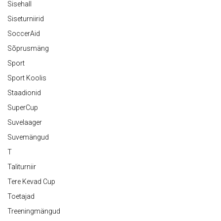
Sisehall
Siseturniirid
SoccerAid
Sõprusmäng
Sport
Sport Koolis
Staadionid
SuperCup
Suvelaager
Suvemängud
T
Taliturniir
Tere Kevad Cup
Toetajad
Treeningmängud