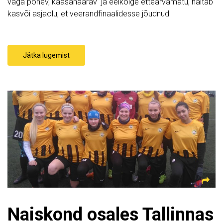
väga põnev, kaasahaarav ja eelkõige ettearvamatu, näitab
kasvõi asjaolu, et veerandfinaalidesse jõudnud
Jätka lugemist
Naiskond osales Tallinnas