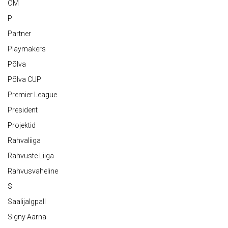
OM
P
Partner
Playmakers
Põlva
Põlva CUP
Premier League
President
Projektid
Rahvaliiga
Rahvuste Liiga
Rahvusvaheline
S
Saalijalgpall
Signy Aarna