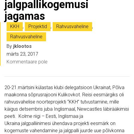
jalgpallikogemusi
jagamas
KKH
,
Projektid
,
Rahvusvaheline
,
Rahvusvaheline
By
jklootos
märts 23, 2017
Kommentaare pole
20-21.märtsini külastas klubi delegatsioon Ukrainat, Põlva
maakonna sõprusrajooni Kulikovkot. Reisi eesmärgiks oli
rahvusvahelise noorteprojekti “KKH” tutvustamine, mille
käigus detsembris juba Inglismaal, Newcastles läbirääkimisi
peeti. Kolme riigi – Eesti, Inglismaa ja
Ukraina jalgpalliinimesi ühendava projekti eesmärk on
kogemuste vahendamine ja jalgpalli juurde uue põlvkonna