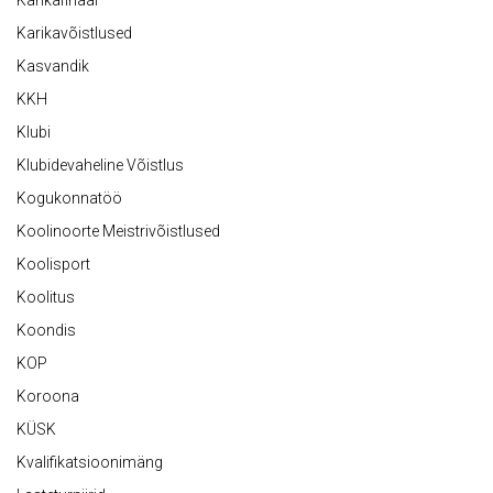
Karikavõistlused
Kasvandik
KKH
Klubi
Klubidevaheline Võistlus
Kogukonnatöö
Koolinoorte Meistrivõistlused
Koolisport
Koolitus
Koondis
KOP
Koroona
KÜSK
Kvalifikatsioonimäng