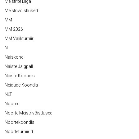
Meistrite Liiga
Meistrivõistlused
MM
MM 2026
MM Valikturniir
N
Naiskond
Naiste Jalgpall
Naiste Koondis
Neidude Koondis
NLT
Noored
Noorte Meistrivõistlused
Noortekoondis
Noorteturniirid