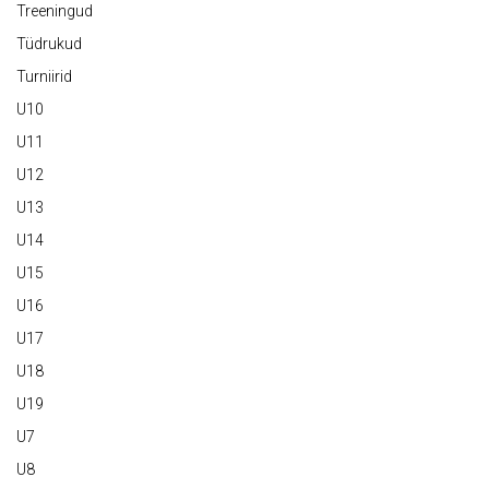
Treeningud
Tüdrukud
Turniirid
U10
U11
U12
U13
U14
U15
U16
U17
U18
U19
U7
U8