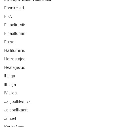
Fännireisid
FIFA
Finaalturniir
Finaalturniir
Futsal
Halliturniirid
Harrastajad
Heategevus
II Liiga
III Liiga
IV Liiga
Jalgpallifestival
Jalgpallikaart
Juubel
Karikafinaal