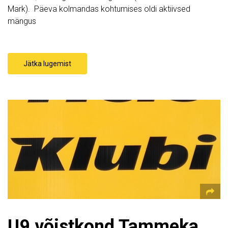
Mark). Päeva kolmandas kohtumises oldi aktiivsed
mängus
Jätka lugemist
U9 võistkond Tammeka