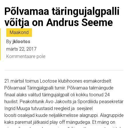
Põlvamaa täringujalgpalli
võitja on Andrus Seeme
Maakond
By
jklootos
märts 22, 2017
Kommentaare pole
21.märtsil toimus Lootose klubihoones esmakordselt
Põlvamaal Täringjalgpalli turniir. Põlvamaa talimängude
finaal alaks valitud täringujalgpall oli kokku toonud 24
huvilist. Peakohtunik Avo Jakovits ja Spordiliidu peasekretär
Ingrid Muuga tutvustasid reegleid ja seejärel
loositi osalejad kuude neljaliikmelisse alagruppi. Alagruppide
kaks paremat jätkasid play off mängudega. Et mäng on