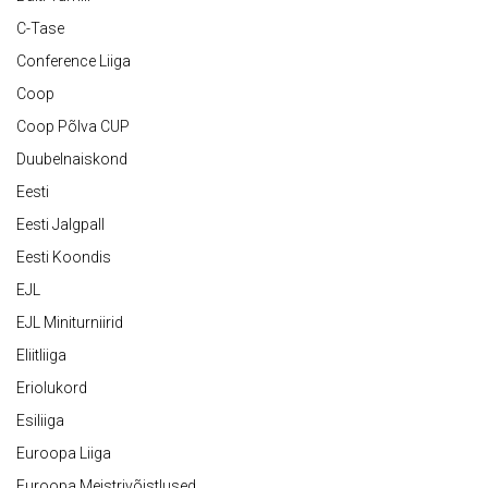
C-Tase
Conference Liiga
Coop
Coop Põlva CUP
Duubelnaiskond
Eesti
Eesti Jalgpall
Eesti Koondis
EJL
EJL Miniturniirid
Eliitliiga
Eriolukord
Esiliiga
Euroopa Liiga
Euroopa Meistrivõistlused