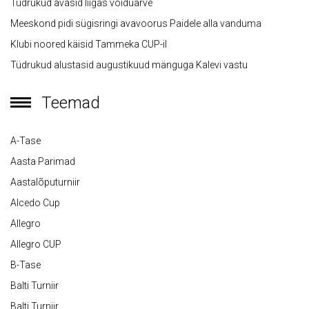
Tüdrukud avasid liigas võiduarve
Meeskond pidi sügisringi avavoorus Paidele alla vanduma
Klubi noored käisid Tammeka CUP-il
Tüdrukud alustasid augustikuud mänguga Kalevi vastu
Teemad
A-Tase
Aasta Parimad
Aastalõputurniir
Alcedo Cup
Allegro
Allegro CUP
B-Tase
Balti Turniir
Balti Turniir