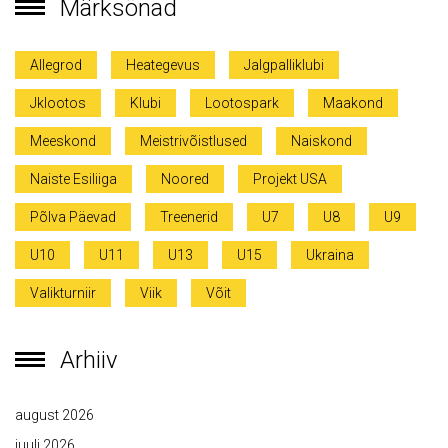
Märksõnad
Allegrod
Heategevus
Jalgpalliklubi
Jklootos
Klubi
Lootospark
Maakond
Meeskond
Meistrivõistlused
Naiskond
Naiste Esiliiga
Noored
Projekt USA
Põlva Päevad
Treenerid
U7
U8
U9
U10
U11
U13
U15
Ukraina
Valikturniir
Viik
Võit
Arhiiv
august 2026
juuli 2026