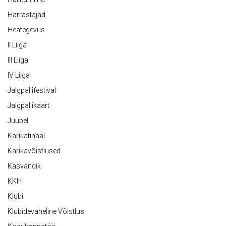
Harrastajad
Heategevus
II Liiga
III Liiga
IV Liiga
Jalgpallifestival
Jalgpallikaart
Juubel
Karikafinaal
Karikavõistlused
Kasvandik
KKH
Klubi
Klubidevaheline Võistlus