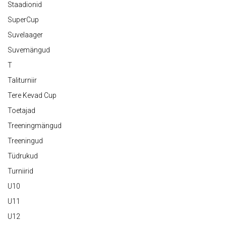
Staadionid
SuperCup
Suvelaager
Suvemängud
T
Taliturniir
Tere Kevad Cup
Toetajad
Treeningmängud
Treeningud
Tüdrukud
Turniirid
U10
U11
U12