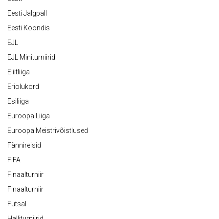
Eesti Jalgpall
Eesti Koondis
EJL
EJL Miniturniirid
Eliitliiga
Eriolukord
Esiliiga
Euroopa Liiga
Euroopa Meistrivõistlused
Fännireisid
FIFA
Finaalturniir
Finaalturniir
Futsal
Halliturniirid