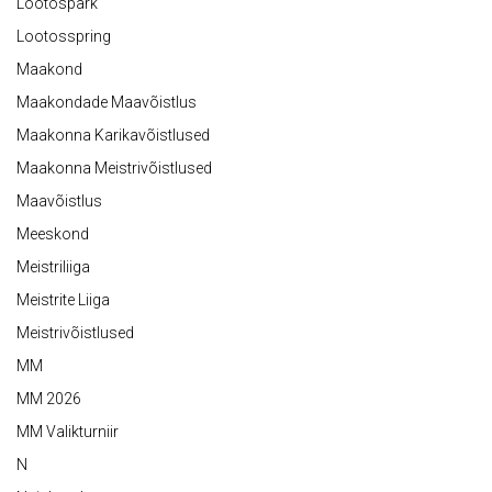
Lootospark
Lootosspring
Maakond
Maakondade Maavõistlus
Maakonna Karikavõistlused
Maakonna Meistrivõistlused
Maavõistlus
Meeskond
Meistriliiga
Meistrite Liiga
Meistrivõistlused
MM
MM 2026
MM Valikturniir
N