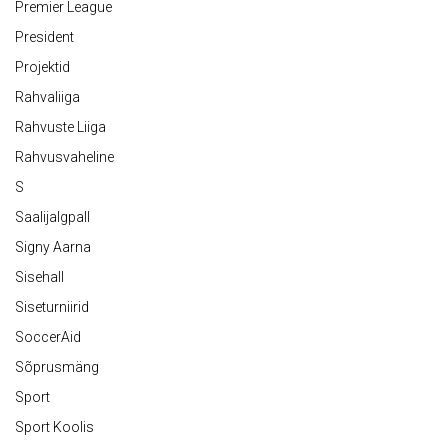
Premier League
President
Projektid
Rahvaliiga
Rahvuste Liiga
Rahvusvaheline
S
Saalijalgpall
Signy Aarna
Sisehall
Siseturniirid
SoccerAid
Sõprusmäng
Sport
Sport Koolis