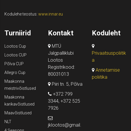
Kodulehe teostus:
www.innar.eu
Turniirid
Kontakt
Koduleht
MTÜ
Lootos Cup
Jalgpalliklubi
Privaatsuspoliitik
Lootos CUP
Lootos
a
Põlva CUP
Registrikood:
Annetamise
Allegro Cup
80031013
poliitika
Maakonna
Piiri tn. 5, Põlva
meistrivõistlused
+372 799
Maakonna
3344, +372 525
karikavõistlused
7926
Maavõistlused
NLT
jklootos@gmail.
4 Seasons