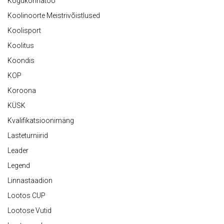
Kogukonnatöö
Koolinoorte Meistrivõistlused
Koolisport
Koolitus
Koondis
KOP
Koroona
KÜSK
Kvalifikatsioonimäng
Lasteturniirid
Leader
Legend
Linnastaadion
Lootos CUP
Lootose Vutid