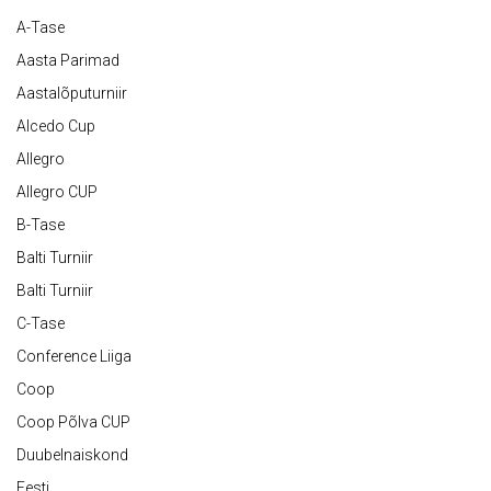
A-Tase
Aasta Parimad
Aastalõputurniir
Alcedo Cup
Allegro
Allegro CUP
B-Tase
Balti Turniir
Balti Turniir
C-Tase
Conference Liiga
Coop
Coop Põlva CUP
Duubelnaiskond
Eesti