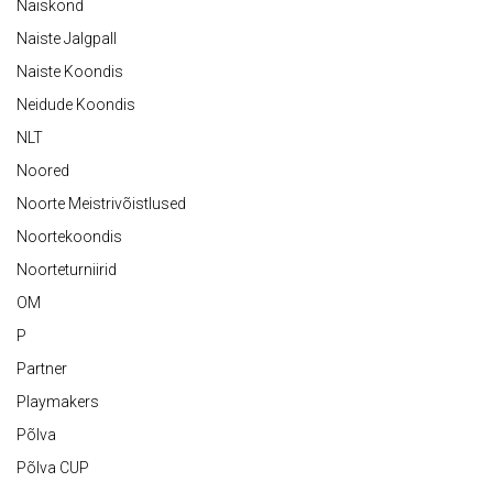
Naiskond
Naiste Jalgpall
Naiste Koondis
Neidude Koondis
NLT
Noored
Noorte Meistrivõistlused
Noortekoondis
Noorteturniirid
OM
P
Partner
Playmakers
Põlva
Põlva CUP