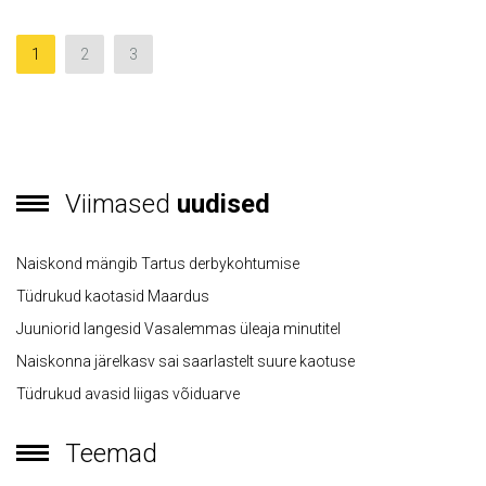
1
2
3
Viimased
uudised
Naiskond mängib Tartus derbykohtumise
Tüdrukud kaotasid Maardus
Juuniorid langesid Vasalemmas üleaja minutitel
Naiskonna järelkasv sai saarlastelt suure kaotuse
Tüdrukud avasid liigas võiduarve
Teemad