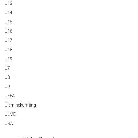
U13
U14
U15
U16
U17
U18
U19
U7
U8
U9
UEFA
Üleminekumäng
ULME
USA