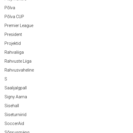
Põlva
Põlva CUP
Premier League
President
Projektid
Rahvaliiga
Rahvuste Liiga
Rahvusvaheline
S
Saalijalgpall
Signy Aarna
Sisehall
Siseturniirid
SoccerAid
Sõprusmäng