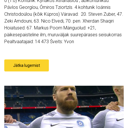
0 (1:0) Kohtunik: Kyriákos Athanasíou , abikohtunikud:
Pávlos Georgíou, Ómiros Tziortzís. 4.kohtunik Ioánnis
Christodoúlou (kõik Küpros) Väravad: 20. Steven Zuber, 47.
Zeki Amdouni, 63. Nico Elvedi, 70. pen. Xherdan Shaqiri
Hoiatused: 67. Markus Poom Mänguolud: +21,
päikesepaisteline ilm, muruväljak suurepärases seisukorras
Pealtvaatajaid: 14 473 Šveits: Yvon
Jätka lugemist