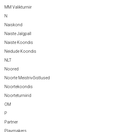
MM Valikturniir
N
Naiskond
Naiste Jalgpall
Naiste Koondis
Neidude Koondis
NLT
Noored
Noorte Meistrivõistlused
Noortekoondis
Noorteturniirid
OM
P
Partner
Playmakers