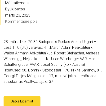
Määratlemata
By
jklootos
märts 23, 2023
Kommentaare pole
23. märtsil kell 20.30 Budapestis Puskas Arenal Ungari –
Eesti 1 : 0 (0:0) väravad: 41`.Martin Adam Peakohtunik:
Walter Altmann Abikohtunikud: Robert Steinacher, Andreas
Witschnigg, Neljas kohtunik: Julian Weinberger VAR: Manuel
Schüttengruber AVAR: Josef Spurny (kõik Austria)
Hoiatused: 58. Dominik Szoboszlai – 70. Nikita Baranov, 81.
Georgi Tunjov Mänguolud: +17, muruväljak suurepärases
seisukorras Pealtvaatajaid: 37
Jätka lugemist