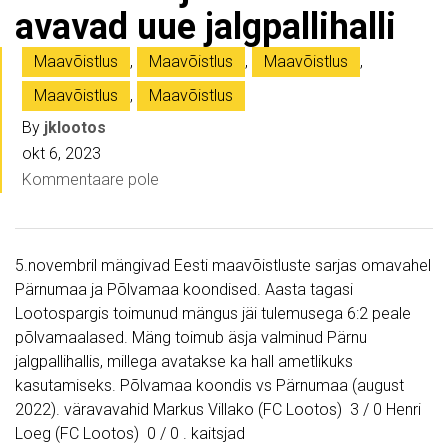
avavad uue jalgpallihalli
Maavõistlus
,
Maavõistlus
,
Maavõistlus
,
Maavõistlus
,
Maavõistlus
By
jklootos
okt 6, 2023
Kommentaare pole
5.novembril mängivad Eesti maavõistluste sarjas omavahel
Pärnumaa ja Põlvamaa koondised. Aasta tagasi
Lootospargis toimunud mängus jäi tulemusega 6:2 peale
põlvamaalased. Mäng toimub äsja valminud Pärnu
jalgpallihallis, millega avatakse ka hall ametlikuks
kasutamiseks. Põlvamaa koondis vs Pärnumaa (august
2022). väravavahid Markus Villako (FC Lootos) 3 / 0 Henri
Loeg (FC Lootos) 0 / 0 . kaitsjad