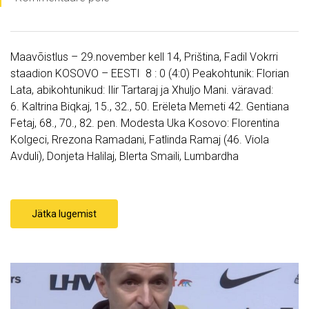
Maavõistlus – 29.november kell 14, Priština, Fadil Vokrri
staadion KOSOVO – EESTI 8 : 0 (4:0) Peakohtunik: Florian
Lata, abikohtunikud: Ilir Tartaraj ja Xhuljo Mani. väravad:
6. Kaltrina Biqkaj, 15., 32., 50. Erëleta Memeti 42. Gentiana
Fetaj, 68., 70., 82. pen. Modesta Uka Kosovo: Florentina
Kolgeci, Rrezona Ramadani, Fatlinda Ramaj (46. Viola
Avduli), Donjeta Halilaj, Blerta Smaili, Lumbardha
Jätka lugemist