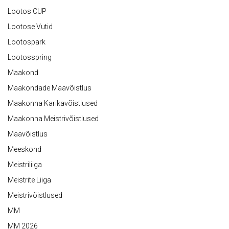
Lootos CUP
Lootose Vutid
Lootospark
Lootosspring
Maakond
Maakondade Maavõistlus
Maakonna Karikavõistlused
Maakonna Meistrivõistlused
Maavõistlus
Meeskond
Meistriliiga
Meistrite Liiga
Meistrivõistlused
MM
MM 2026