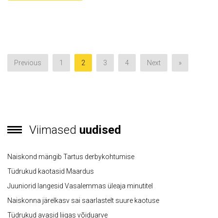
Previous
1
2
3
4
Next
»
Viimased
uudised
Naiskond mängib Tartus derbykohtumise
Tüdrukud kaotasid Maardus
Juuniorid langesid Vasalemmas üleaja minutitel
Naiskonna järelkasv sai saarlastelt suure kaotuse
Tüdrukud avasid liigas võiduarve