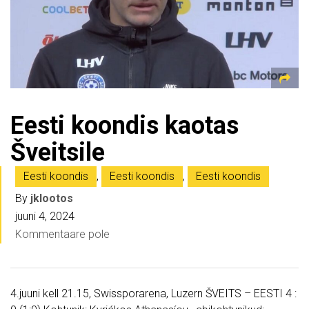
Eesti koondis kaotas
Šveitsile
Eesti koondis
,
Eesti koondis
,
Eesti koondis
By
jklootos
juuni 4, 2024
Kommentaare pole
4.juuni kell 21.15, Swissporarena, Luzern ŠVEITS – EESTI 4 :