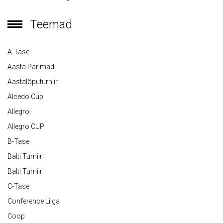
Teemad
A-Tase
Aasta Parimad
Aastalõputurniir
Alcedo Cup
Allegro
Allegro CUP
B-Tase
Balti Turniir
Balti Turniir
C-Tase
Conference Liiga
Coop