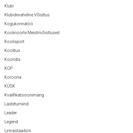
Klubi
Klubidevaheline Võistlus
Kogukonnatöö
Koolinoorte Meistrivõistlused
Koolisport
Koolitus
Koondis
KOP
Koroona
KÜSK
Kvalifikatsioonimäng
Lasteturniirid
Leader
Legend
Linnastaadion