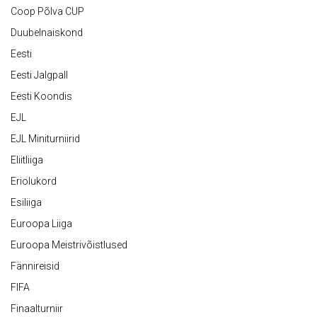
Coop Põlva CUP
Duubelnaiskond
Eesti
Eesti Jalgpall
Eesti Koondis
EJL
EJL Miniturniirid
Eliitliiga
Eriolukord
Esiliiga
Euroopa Liiga
Euroopa Meistrivõistlused
Fännireisid
FIFA
Finaalturniir