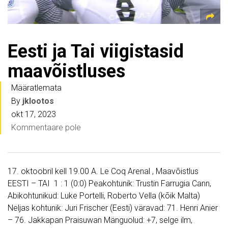
Eesti ja Tai viigistasid
maavõistluses
Määratlemata
By
jklootos
okt 17, 2023
Kommentaare pole
17. oktoobril kell 19.00 A. Le Coq Arenal , Maavõistlus
EESTI – TAI 1 : 1 (0:0) Peakohtunik: Trustin Farrugia Cann,
Abikohtunikud: Luke Portelli, Roberto Vella (kõik Malta)
Neljas kohtunik: Juri Frischer (Eesti) väravad: 71. Henri Anier
– 76. Jakkapan Praisuwan Mänguolud: +7, selge ilm,