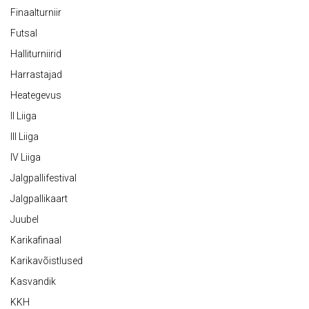
Finaalturniir
Futsal
Halliturniirid
Harrastajad
Heategevus
II Liiga
III Liiga
IV Liiga
Jalgpallifestival
Jalgpallikaart
Juubel
Karikafinaal
Karikavõistlused
Kasvandik
KKH