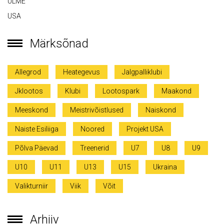
ULME
USA
Märksõnad
Allegrod
Heategevus
Jalgpalliklubi
Jklootos
Klubi
Lootospark
Maakond
Meeskond
Meistrivõistlused
Naiskond
Naiste Esiliiga
Noored
Projekt USA
Põlva Päevad
Treenerid
U7
U8
U9
U10
U11
U13
U15
Ukraina
Valikturniir
Viik
Võit
Arhiiv