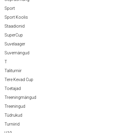
Sport
Sport Koolis
Staadionid
SuperCup
Suvelaager
Suvemängud
T
Taliturniir
Tere Kevad Cup
Toetajad
Treeningmängud
Treeningud
Tüdrukud
Turniirid