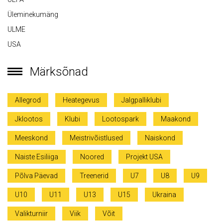
Üleminekumäng
ULME
USA
Märksõnad
Allegrod
Heategevus
Jalgpalliklubi
Jklootos
Klubi
Lootospark
Maakond
Meeskond
Meistrivõistlused
Naiskond
Naiste Esiliiga
Noored
Projekt USA
Põlva Päevad
Treenerid
U7
U8
U9
U10
U11
U13
U15
Ukraina
Valikturniir
Viik
Võit