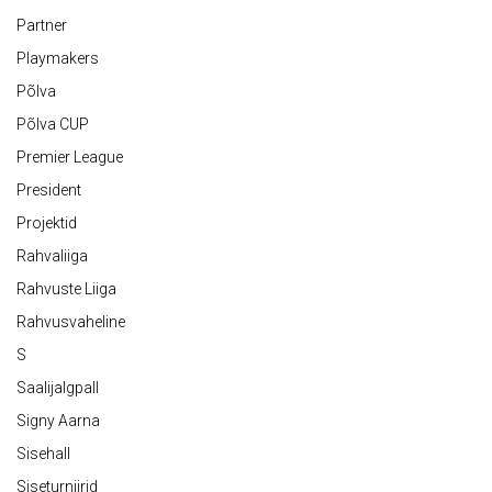
Partner
Playmakers
Põlva
Põlva CUP
Premier League
President
Projektid
Rahvaliiga
Rahvuste Liiga
Rahvusvaheline
S
Saalijalgpall
Signy Aarna
Sisehall
Siseturniirid