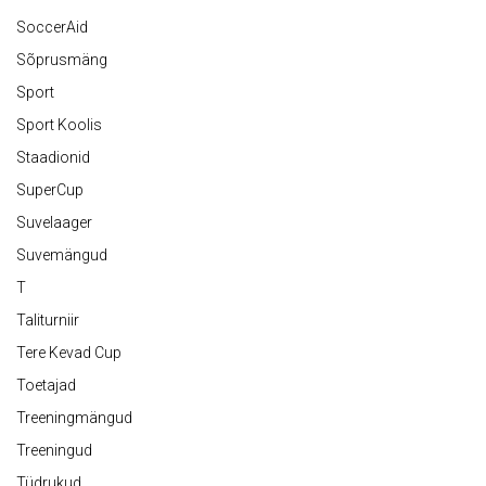
SoccerAid
Sõprusmäng
Sport
Sport Koolis
Staadionid
SuperCup
Suvelaager
Suvemängud
T
Taliturniir
Tere Kevad Cup
Toetajad
Treeningmängud
Treeningud
Tüdrukud