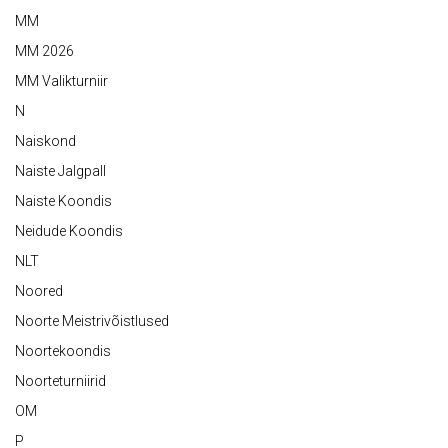
MM
MM 2026
MM Valikturniir
N
Naiskond
Naiste Jalgpall
Naiste Koondis
Neidude Koondis
NLT
Noored
Noorte Meistrivõistlused
Noortekoondis
Noorteturniirid
OM
P