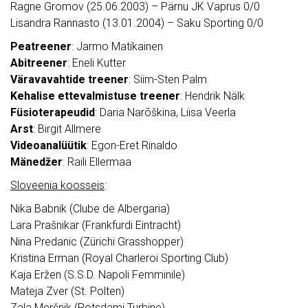
Ragne Gromov (25.06.2003) – Pärnu JK Vaprus 0/0
Lisandra Rannasto (13.01.2004) – Saku Sporting 0/0
Peatreener
: Jarmo Matikainen
Abitreener
: Eneli Kutter
Väravavahtide treener
: Siim-Sten Palm
Kehalise ettevalmistuse treener
: Hendrik Nälk
Füsioterapeudid
: Daria Narõškina, Liisa Veerla
Arst
: Birgit Allmere
Videoanalüütik
: Egon-Eret Rinaldo
Mänedžer
: Raili Ellermaa
Sloveenia koosseis
:
Nika Babnik (Clube de Albergaria)
Lara Prašnikar (Frankfurdi Eintracht)
Nina Predanic (Zürichi Grasshopper)
Kristina Erman (Royal Charleroi Sporting Club)
Kaja Eržen (S.S.D. Napoli Femminile)
Mateja Zver (St. Polten)
Zala Meršnik (Potsdami Turbine)