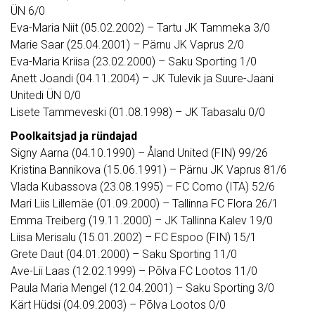
ÜN 6/0
Eva-Maria Niit (05.02.2002) – Tartu JK Tammeka 3/0
Marie Saar (25.04.2001) – Pärnu JK Vaprus 2/0
Eva-Maria Kriisa (23.02.2000) – Saku Sporting 1/0
Anett Joandi (04.11.2004) – JK Tulevik ja Suure-Jaani
Unitedi ÜN 0/0
Lisete Tammeveski (01.08.1998) – JK Tabasalu 0/0
Poolkaitsjad ja ründajad
Signy Aarna (04.10.1990) – Åland United (FIN) 99/26
Kristina Bannikova (15.06.1991) – Pärnu JK Vaprus 81/6
Vlada Kubassova (23.08.1995) – FC Como (ITA) 52/6
Mari Liis Lillemäe (01.09.2000) – Tallinna FC Flora 26/1
Emma Treiberg (19.11.2000) – JK Tallinna Kalev 19/0
Liisa Merisalu (15.01.2002) – FC Espoo (FIN) 15/1
Grete Daut (04.01.2000) – Saku Sporting 11/0
Ave-Lii Laas (12.02.1999) – Põlva FC Lootos 11/0
Paula Maria Mengel (12.04.2001) – Saku Sporting 3/0
Kärt Hüdsi (04.09.2003) – Põlva Lootos 0/0