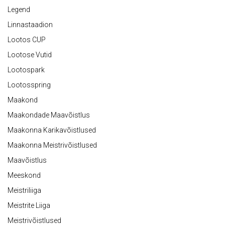
Legend
Linnastaadion
Lootos CUP
Lootose Vutid
Lootospark
Lootosspring
Maakond
Maakondade Maavõistlus
Maakonna Karikavõistlused
Maakonna Meistrivõistlused
Maavõistlus
Meeskond
Meistriliiga
Meistrite Liiga
Meistrivõistlused