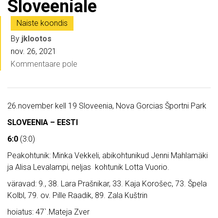
Sloveeniale
Naiste koondis
By
jklootos
nov. 26, 2021
Kommentaare pole
26.november kell 19 Sloveenia, Nova Gorcias Športni Park
SLOVEENIA – EESTI
6:0
(3:0)
Peakohtunik: Minka Vekkeli, abikohtunikud Jenni Mahlamäki
ja Alisa Levalampi, neljas kohtunik Lotta Vuorio.
väravad: 9., 38. Lara Prašnikar, 33. Kaja Korošec, 73. Špela
Kolbl, 79. ov. Pille Raadik, 89. Zala Kuštrin
hoiatus: 47`.Mateja Zver