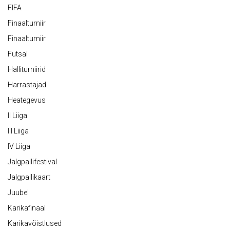
FIFA
Finaalturniir
Finaalturniir
Futsal
Halliturniirid
Harrastajad
Heategevus
II Liiga
III Liiga
IV Liiga
Jalgpallifestival
Jalgpallikaart
Juubel
Karikafinaal
Karikavõistlused