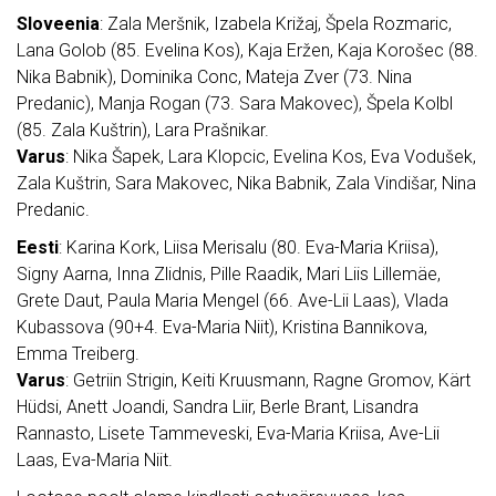
Sloveenia
: Zala Meršnik, Izabela Križaj, Špela Rozmaric,
Lana Golob (85. Evelina Kos), Kaja Eržen, Kaja Korošec (88.
Nika Babnik), Dominika Conc, Mateja Zver (73. Nina
Predanic), Manja Rogan (73. Sara Makovec), Špela Kolbl
(85. Zala Kuštrin), Lara Prašnikar.
Varus
: Nika Šapek, Lara Klopcic, Evelina Kos, Eva Vodušek,
Zala Kuštrin, Sara Makovec, Nika Babnik, Zala Vindišar, Nina
Predanic.
Eesti
: Karina Kork, Liisa Merisalu (80. Eva-Maria Kriisa),
Signy Aarna, Inna Zlidnis, Pille Raadik, Mari Liis Lillemäe,
Grete Daut, Paula Maria Mengel (66. Ave-Lii Laas), Vlada
Kubassova (90+4. Eva-Maria Niit), Kristina Bannikova,
Emma Treiberg.
Varus
: Getriin Strigin, Keiti Kruusmann, Ragne Gromov, Kärt
Hüdsi, Anett Joandi, Sandra Liir, Berle Brant, Lisandra
Rannasto, Lisete Tammeveski, Eva-Maria Kriisa, Ave-Lii
Laas, Eva-Maria Niit.