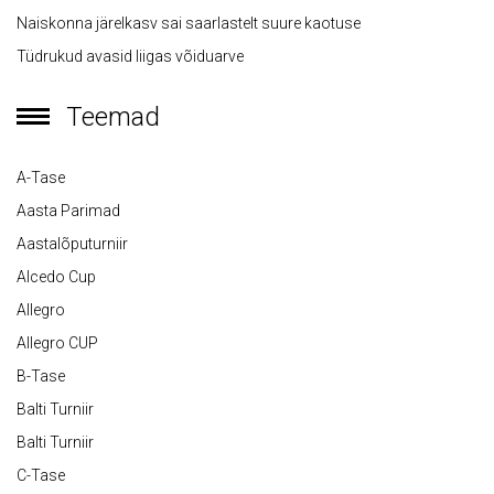
Naiskonna järelkasv sai saarlastelt suure kaotuse
Tüdrukud avasid liigas võiduarve
Teemad
A-Tase
Aasta Parimad
Aastalõputurniir
Alcedo Cup
Allegro
Allegro CUP
B-Tase
Balti Turniir
Balti Turniir
C-Tase