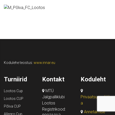
Kodulehe teostus:
www.innar.eu
Turniirid
Kontakt
Koduleht
MTÜ
Lootos Cup
Jalgpalliklubi
Privaatsuspoliitik
Lootos CUP
Lootos
a
Põlva CUP
Registrikood:
Annetamise
Allegro Cup