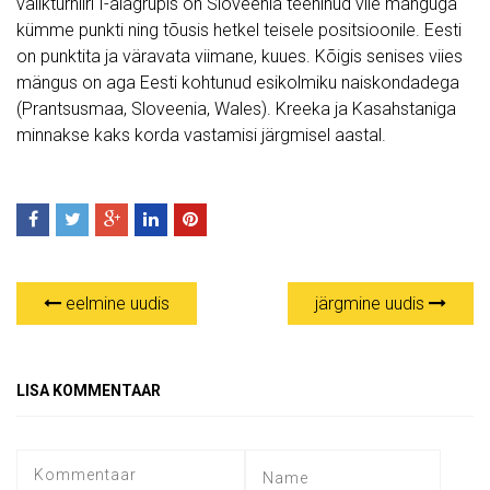
valikturniiri I-alagrupis on Sloveenia teeninud viie mänguga
kümme punkti ning tõusis hetkel teisele positsioonile. Eesti
on punktita ja väravata viimane, kuues. Kõigis senises viies
mängus on aga Eesti kohtunud esikolmiku naiskondadega
(Prantsusmaa, Sloveenia, Wales). Kreeka ja Kasahstaniga
minnakse kaks korda vastamisi järgmisel aastal.
eelmine uudis
järgmine uudis
LISA KOMMENTAAR