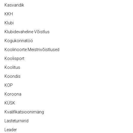
Kasvandik
KKH
Klubi
Klubidevaheline Võistlus
Kogukonnatöö
Koolinoorte Meistrivõistlused
Koolisport
Koolitus
Koondis
KOP
Koroona
KÜSK
Kvalifikatsioonimäng
Lasteturniirid
Leader