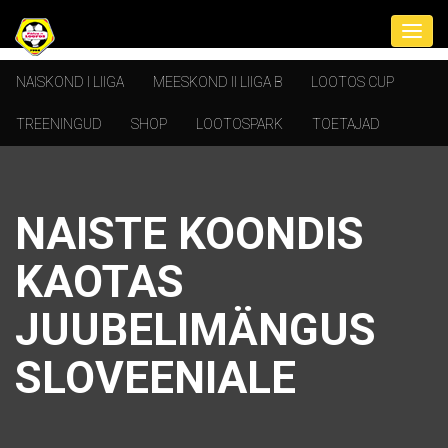
NAISKOND I LIIGA
MEESKOND II LIIGA B
LOOTOS CUP
TREENINGUD
SHOP
LOOTOSPARK
TOETAJAD
NAISTE KOONDIS
KAOTAS
JUUBELIMÄNGUS
SLOVEENIALE