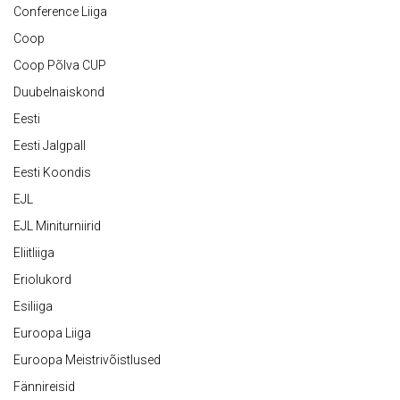
Conference Liiga
Coop
Coop Põlva CUP
Duubelnaiskond
Eesti
Eesti Jalgpall
Eesti Koondis
EJL
EJL Miniturniirid
Eliitliiga
Eriolukord
Esiliiga
Euroopa Liiga
Euroopa Meistrivõistlused
Fännireisid