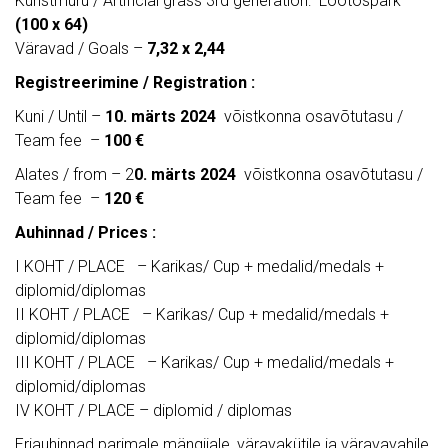
Kunstmuru / Artificial grass 3rd generation: Lootospark
(100 x 64)
Väravad / Goals –
7,32 x 2,44
Registreerimine / Registration :
Kuni / Until –
10. märts
2024
võistkonna osavõtutasu /
Team fee –
100 €
Alates / from – 2
0. märts
2024
võistkonna osavõtutasu /
Team fee –
120 €
Auhinnad / Prices :
I KOHT / PLACE – Karikas/ Cup + medalid/medals +
diplomid/diplomas
II KOHT / PLACE – Karikas/ Cup + medalid/medals +
diplomid/diplomas
III KOHT / PLACE – Karikas/ Cup + medalid/medals +
diplomid/diplomas
IV KOHT / PLACE – diplomid / diplomas
Eriauhinnad parimale mängijale, väravakütile ja väravavahile.