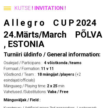
KUTSE
! INVITATION !
A l l e g r o C U P 2024
24.Märts/March
PÕLVA
, ESTONIA
Turniiri üldinfo / General information:
Osalejad / Participans :
4 võistkonda /teams
Formaat / Formation:
11 v 11
Võistkond / Team :
18 mängijat /players
(+2
esindajat/officials)
Mänguaeg / Playing time:
2 x 25
min
Vahetused /Substitutions:
Vaba / Free
Mänguväljak / Field :