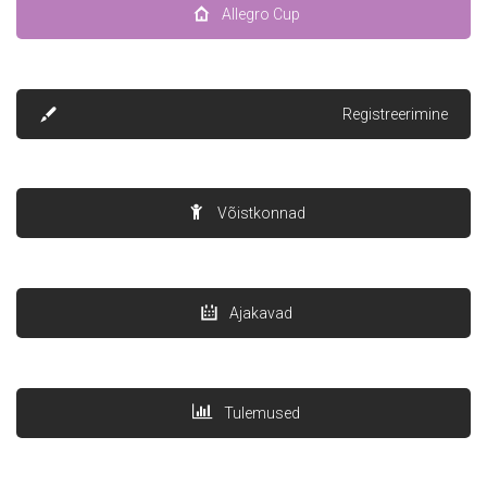
Allegro Cup
Registreerimine
Võistkonnad
Ajakavad
Tulemused