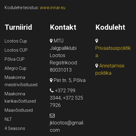
Kodulehe teostus:
www.innar.eu
Turniirid
Kontakt
Koduleht
MTÜ
Lootos Cup
Jalgpalliklubi
Privaatsuspoliitik
Lootos CUP
Lootos
a
Põlva CUP
Registrikood:
Annetamise
Allegro Cup
80031013
poliitika
Maakonna
Piiri tn. 5, Põlva
meistrivõistlused
+372 799
Maakonna
3344, +372 525
karikavõistlused
7926
Maavõistlused
NLT
jklootos@gmail.
4 Seasons
com