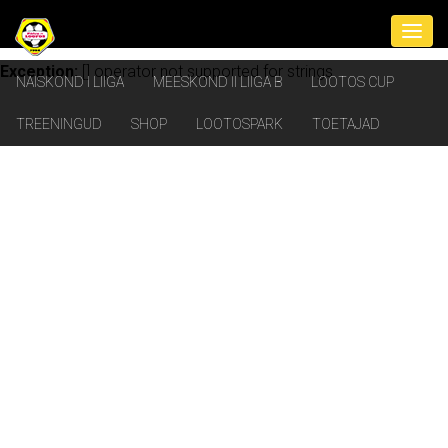
Exception:
[] operator not supported for strings
NAISKOND I LIIGA
MEESKOND II LIIGA B
LOOTOS CUP
TREENINGUD
SHOP
LOOTOSPARK
TOETAJAD