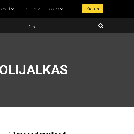
oored
Turniirid
Lootos
Sign In
OOLIJALKAS