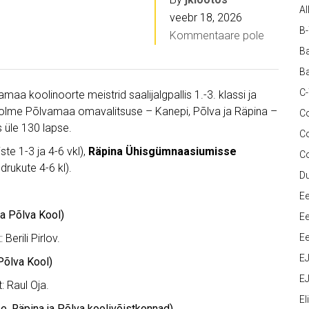
Al
veebr 18, 2026
B
Kommentaare pole
Ba
Ba
C
amaa koolinoorte meistrid saalijalgpallis 1.-3. klassi ja
i kolme Põlvamaa omavalitsuse – Kanepi, Põlva ja Räpina –
Co
 üle 130 lapse.
C
ste 1-3 ja 4-6 vkl),
Räpina Ühisgümnaasiumisse
C
drukute 4-6 kl).
D
Ee
ja Põlva Kool)
Ee
erili Pirlov.
Ee
E
Põlva Kool)
EJ
: Raul Oja.
Eli
e, Räpina ja Põlva koolivõistkonnad)