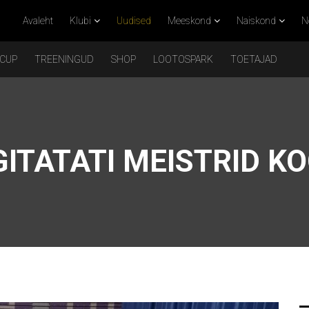
Avaleht
Klubi
Uudised
Meeskond
Naiskond
N
 CUP
TREENINGUD
SHOP
LOOTOSPARK
TOETAJAD
ITATATI MEISTRID K