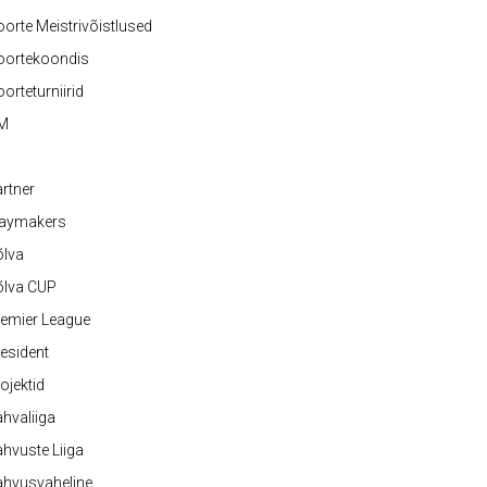
orte Meistrivõistlused
oortekoondis
orteturniirid
M
rtner
laymakers
õlva
õlva CUP
emier League
esident
ojektid
hvaliiga
hvuste Liiga
ahvusvaheline