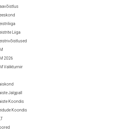
aavõistlus
eeskond
istriliiga
istrite Liiga
istrivõistlused
M
M 2026
 Valikturniir
aiskond
iste Jalgpall
iste Koondis
eidude Koondis
LT
oored