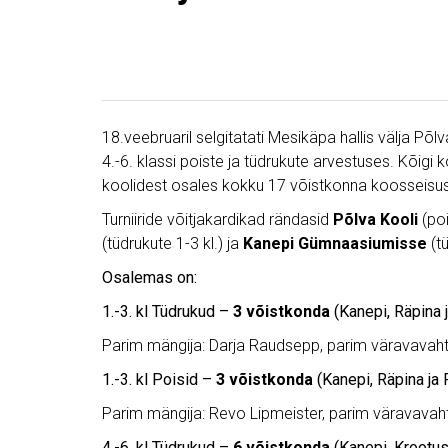
18.veebruaril selgitatati Mesikäpa hallis välja Põlv
4.-6. klassi poiste ja tüdrukute arvestuses. Kõig
koolidest osales kokku 17 võistkonna koosseisus
Turniiride võitjakardikad rändasid
Põlva Kooli
(poi
(tüdrukute 1-3 kl.) ja
Kanepi Gümnaasiumisse
(tü
Osalemas on:
1.-3. kl Tüdrukud –
3 võistkonda
(Kanepi, Räpina 
Parim mängija: Darja Raudsepp, parim väravavaht: B
1.-3. kl Poisid –
3 võistkonda
(Kanepi, Räpina ja 
Parim mängija: Revo Lipmeister, parim väravavaht
4.-6. kl Tüdrukud –
6 võistkonda
(Kanepi, Krootus