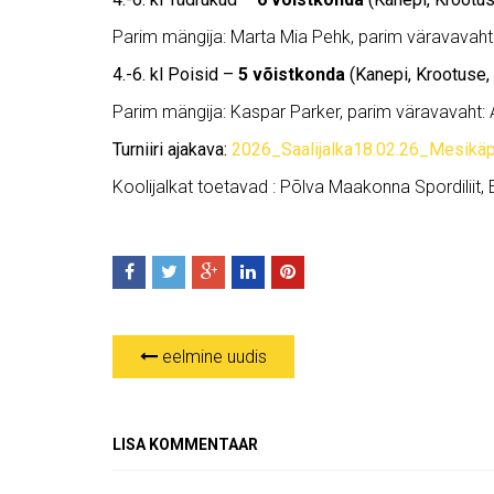
Parim mängija: Marta Mia Pehk, parim väravavaht: 
4.-6. kl Poisid –
5 võistkonda
(Kanepi, Krootuse, 
Parim mängija: Kaspar Parker, parim väravavaht: 
Turniiri ajakava:
2026_Saalijalka18.02.26_Mesikä
Koolijalkat toetavad : Põlva Maakonna Spordiliit, Ee
eelmine uudis
LISA KOMMENTAAR