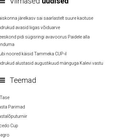
Viimased
uudised
iskonna järelkasv sai saarlastelt suure kaotuse
drukud avasid liigas võiduarve
eskond pidi sügisringi avavoorus Paidele alla
anduma
ubi noored käisid Tammeka CUP-il
drukud alustasid augustikuud mänguga Kalevi vastu
Teemad
-Tase
asta Parimad
stalõputurniir
lcedo Cup
legro