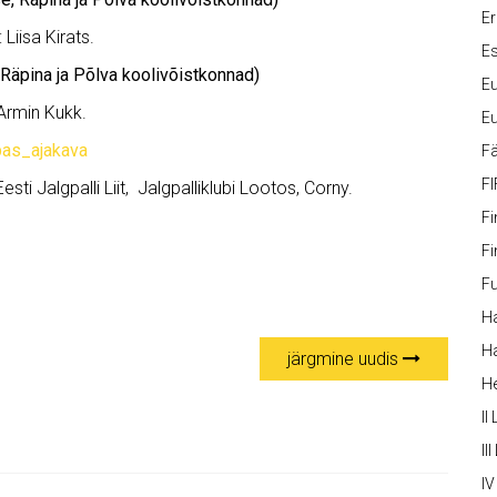
Er
Liisa Kirats.
Es
Räpina ja Põlva koolivõistkonnad)
Eu
Armin Kukk.
Eu
pas_ajakava
Fä
FI
sti Jalgpalli Liit, Jalgpalliklubi Lootos, Corny.
Fi
Fi
Fu
Ha
Ha
järgmine uudis
H
II
III
IV