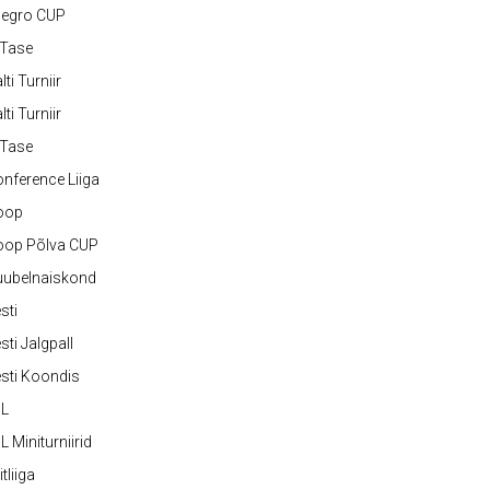
legro CUP
-Tase
lti Turniir
lti Turniir
-Tase
nference Liiga
oop
oop Põlva CUP
uubelnaiskond
sti
sti Jalgpall
sti Koondis
JL
L Miniturniirid
itliiga