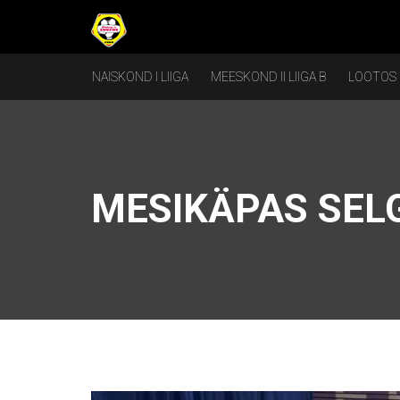
NAISKOND I LIIGA
MEESKOND II LIIGA B
LOOTOS
MESIKÄPAS SELG