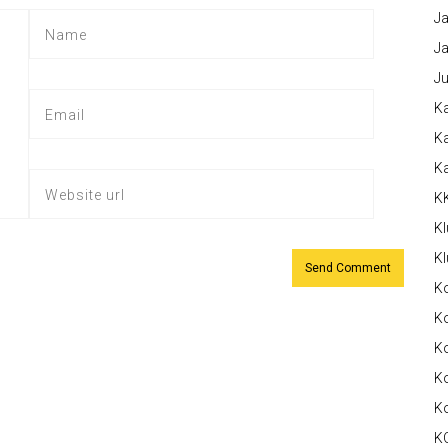
Ja
Ja
Ju
Ka
Ka
K
K
Kl
Kl
K
Ko
Ko
Ko
K
K