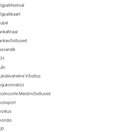
lgpallifestival
lgpallikaart
ubel
rikafinaal
rikavõistlused
asvandik
KH
ubi
ubidevaheline Võistlus
ogukonnatöö
olinoorte Meistrivõistlused
olisport
olitus
oondis
OP