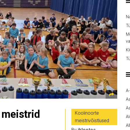
Na
Tü
Me
v
Kl
Tü
A
A
Aa
 meistrid
Koolinoorte
A
meistrivõistlused
Al
By
jklootos