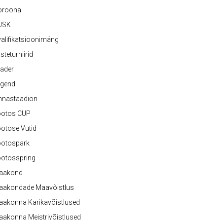
oroona
ÜSK
alifikatsioonimäng
steturniirid
ader
egend
nnastaadion
ootos CUP
otose Vutid
ootospark
ootosspring
aakond
aakondade Maavõistlus
aakonna Karikavõistlused
akonna Meistrivõistlused