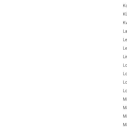
K
K
Kv
La
Le
L
Li
L
Lo
L
L
M
M
M
Ma