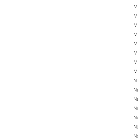
M
M
Me
Me
Me
M
M
MM
N
N
Na
Na
N
N
N