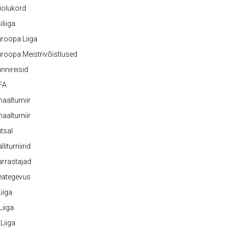
iolukord
iliiga
roopa Liiga
roopa Meistrivõistlused
nnireisid
FA
naalturniir
naalturniir
tsal
lliturniirid
rrastajad
eategevus
 Liiga
 Liiga
 Liiga